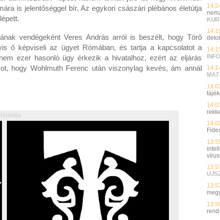
14:2
a is jelentőséggel bír. Az egykori császári plébános életútja
nemz
lépett.
KUR
14:1
ának vendégeként Veres András arról is beszélt, hogy Törő
deto
yis ő képviseli az ügyet Rómában, és tartja a kapcsolatot a
14:1
INFO
nem ezer hasonló ügy érkezik a hivatalhoz, ezért az eljárás
kot, hogy Wohlmuth Ferenc után viszonylag kevés, ám annál
14:1
MA7
14:0
tájék
14:0
rekk
Hírdetés
14:0
Fide
13:5
inte
víru
13:5
UJS
13:5
megy
13:5
rend