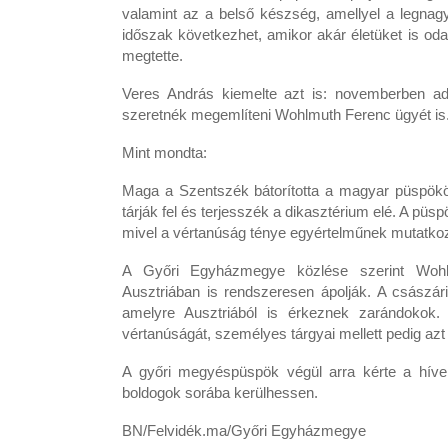
valamint az a belső készség, amellyel a legnagyob
időszak következhet, amikor akár életüket is oda
megtette.
Veres András kiemelte azt is: novemberben ad
szeretnék megemlíteni Wohlmuth Ferenc ügyét is
Mint mondta:
Maga a Szentszék bátorította a magyar püspökö
tárják fel és terjesszék a dikasztérium elé. A püs
mivel a vértanúság ténye egyértelműnek mutatkoz
A Győri Egyházmegye közlése szerint Woh
Ausztriában is rendszeresen ápolják. A csász
amelyre Ausztriából is érkeznek zarándokok. A
vértanúságát, személyes tárgyai mellett pedig azt 
A győri megyéspüspök végül arra kérte a hív
boldogok sorába kerülhessen.
BN/Felvidék.ma/Győri Egyházmegye