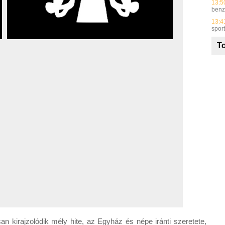
13:5
benz
13:4
spor
To
san kirajzolódik mély hite, az Egyház és népe iránti szeretete,