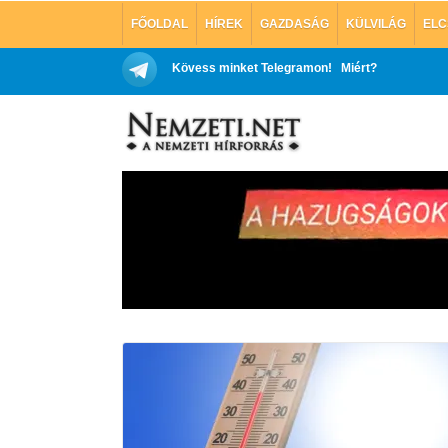
FŐOLDAL
HÍREK
GAZDASÁG
KÜLVILÁG
ELC
Kövess minket Telegramon!
Miért?