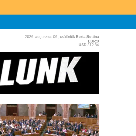
2026. augusztus 06., csütörtök
Berta,Bettina
EUR
:0
USD
:312.84