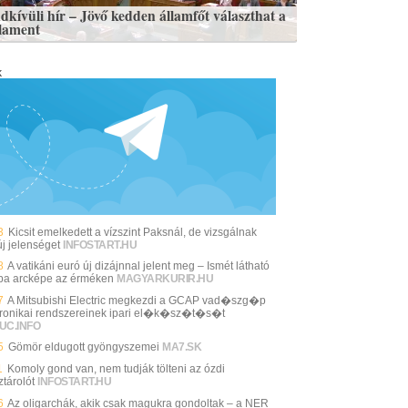
dkívüli hír – Jövő kedden államfőt választhat a
lament
k
3
Kicsit emelkedett a vízszint Paksnál, de vizsgálnak
új jelenséget
INFOSTART.HU
8
A vatikáni euró új dizájnnal jelent meg – Ismét látható
pa arcképe az érméken
MAGYARKURIR.HU
7
A Mitsubishi Electric megkezdi a GCAP vad�szg�p
tronikai rendszereinek ipari el�k�sz�t�s�t
UC.INFO
5
Gömör eldugott gyöngyszemei
MA7.SK
1
Komoly gond van, nem tudják tölteni az ózdi
ztárolót
INFOSTART.HU
6
Az oligarchák, akik csak magukra gondoltak – a NER