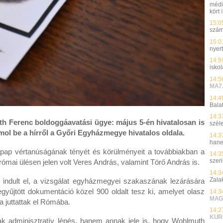
médi
kört
15:0
szá
15:0
nyer
14:5
isko
14:5
MA7
14:4
Bala
14:3
h Ferenc boldoggáavatási ügye: május 5-én hivatalosan is
szél
ol be a hírről a Győri Egyházmegye hivatalos oldala.
14:3
hane
t pap vértanúságának tényét és körülményeit a továbbiakban a
14:3
szer
ómai ülésen jelen volt Veres András, valamint Törő András is.
14:3
Zala
 indult el, a vizsgálat egyházmegyei szakaszának lezárására
yűjtött dokumentáció közel 900 oldalt tesz ki, amelyet olasz
14:3
MAG
va juttattak el Rómába.
14:2
KUR
 adminisztratív lépés, hanem annak jele is, hogy Wohlmuth