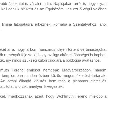
b áldozatot is vállalni tudta. Naplójában arról ír, hogy olyan
 kell adniuk hitükért és az Egyházért – és ezt ő végül valóban
 limina látogatásra érkeznek Rómába a Szentatyához, ahol
.
ket arra, hogy a kommunizmus idején történt vértanúságokat
pök reményét fejezte ki, hogy az ügy akár elsőbbséget is kaphat,
ik, így nincs szükség külön csodára a boldoggá avatáshoz.
lmuth Ferenc emlékét nemcsak Magyarországon, hanem
ári templomban minden évben közös megemlékezést tartanak,
z ottani állandó kiállítás bemutatja a plébános életét és
a bitófát is őrzik, amelyen kivégezték.
eket, imádkozzanak azért, hogy Wohlmuth Ferenc mielőbb a