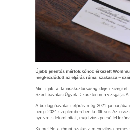
Újabb jelentős mérföldkőhöz érkezett Wohlmut
megkezdődött az eljárás római szakasza – szám
Mint írják, a Tanácsköztársaság idején kivégzet
Szenttéavatási Ügyek Dikasztériuma vizsgálja. A r
A boldoggáavatási eljárás még 2021 januárjában
pedig 2024 szeptemberében került sor. Az összeg
nyelvre is lefordítottak, majd viaszpecséttel lezár
Kiemelték: a római szakasz megnyitása nemcsak