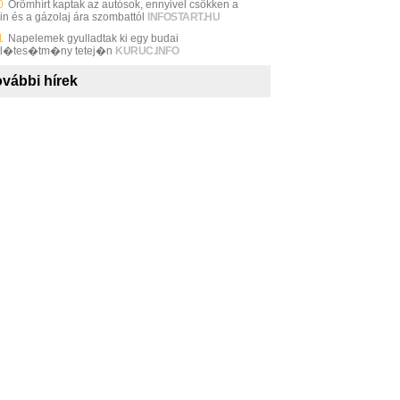
0
Örömhírt kaptak az autósok, ennyivel csökken a
in és a gázolaj ára szombattól
INFOSTART.HU
1
Napelemek gyulladtak ki egy budai
tl�tes�tm�ny tetej�n
KURUC.INFO
vábbi hírek