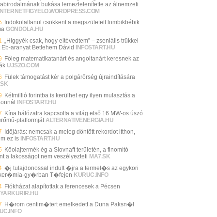
abirodalmának bukása lemeztelenítette az álnemzeti
INTERNETFIGYELO.WORDPRESS.COM
5
Indokolatlanul csökkent a megszületett lombikbébik
ma
GONDOLA.HU
1
„Higgyék csak, hogy eltévedtem” – zseniális trükkel
t Eb-aranyat Betlehem Dávid
INFOSTART.HU
9
Főleg matematikatanárt és angoltanárt keresnek az
lák
UJSZO.COM
6
Fülek támogatást kér a polgárőrség újraindítására
.SK
9
Kétmillió forintba is kerülhet egy ilyen mulasztás a
tonnál
INFOSTART.HU
7
Kína hálózatra kapcsolta a világ első 16 MW-os úszó
erőmű-platformját
ALTERNATIVENERGIA.HU
7
Időjárás: nemcsak a meleg döntött rekordot itthon,
m ez is
INFOSTART.HU
5
Kőolajtermék ég a Slovnaft területén, a finomító
int a lakosságot nem veszélyezteti
MA7.SK
4
�j tulajdonossal indult �jra a termel�s az egykori
ker�mia-gy�rban T�fejen
KURUC.INFO
4
Fiókházat alapítottak a ferencesek a Pécsen
YARKURIR.HU
7
H�rom centim�tert emelkedett a Duna Paksn�l
UC.INFO