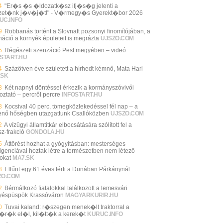
4
"Er�s �s �ldozatk�sz ifj�s�g jelenti a
et�nk j�v�j�t!" - V�rmegy�s Gyerekt�bor 2026
UC.INFO
9
Robbanás történt a Slovnaft pozsonyi finomítójában, a
náció a környék épületeit is megrázta
UJSZO.COM
5
Régészeti szenzáció Pest megyében – videó
START.HU
4
Százötven éve született a hírhedt kémnő, Mata Hari
.SK
3
Két napnyi döntéssel érkezik a kormányszóvivői
oztató – percről percre
INFOSTART.HU
3
Kocsival 40 perc, tömegközlekedéssel fél nap – a
enő hőségben utazgattunk Csallóközben
UJSZO.COM
2
A vízügyi államtitkár elbocsátására szólított fel a
sz-frakció
GONDOLA.HU
5
Áttörést hozhat a gyógyításban: mesterséges
lligenciával hoztak létre a természetben nem létező
sokat
MA7.SK
3
Eltűnt egy 61 éves férfi a Dunában Párkánynál
ZO.COM
2
Bérmálkozó fiatalokkal találkozott a temesvári
éspüspök Krassóváron
MAGYARKURIR.HU
0
Tuvai kaland: r�szegen menek�lt traktorral a
�r�k el�l, kil�tt�k a kerek�t
KURUC.INFO