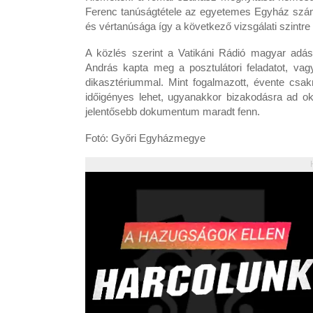
Ferenc tanúságtétele az egyetemes Egyház számár
és vértanúsága így a következő vizsgálati szintre 
A közlés szerint a Vatikáni Rádió magyar adás
András kapta meg a posztulátori feladatot, vag
dikasztériummal. Mint fogalmazott, évente csak
időigényes lehet, ugyanakkor bizakodásra ad o
jelentősebb dokumentum maradt fenn.
Fotó: Győri Egyházmegye