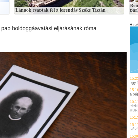
Ren
Lángok csaptak fel a legendás Szőke Tiszán
par
Híre
pap boldoggáavatási eljárásának római
15:2
egy 
15:1
a pá
15:1
elek
KUR
15:1
15:1
ivóví
15:0