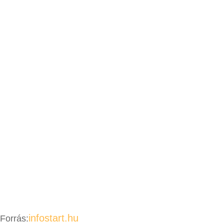
infostart.hu
Forrás: