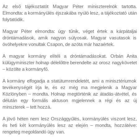
Az első tájékoztatót Magyar Péter miniszterelnök tartotta.
Elmondta: a kormányülés éjszakába nyúló lesz, a tájékoztató után
folytatódik.
Magyar Péter elmondta: úgy tűnik, véget értek a kárpátaljai
dróntámadások, amik nagyon súlyosak. Magyar vasutasok is
óvóhelyekre vonultak Csapon, de azóta már hazaértek.
A magyar kormány elítéli a dróntámadásokat. Orbán Anita
külügyminiszter holnap délelőttre berendelte az orosz nagykövetet
– közölte a kormányfő.
A kormány elfogadja a statútumrendeletét, ami a minisztériumok
tevékenységét írja le, és ez még ma megjelenik a Magyar
Közlönyben – mondta. Holnap megtörténik az átadás-átvétel, és
délután egy formális aktuson mgjelennek a régi és az új
minszterek – tett hozzá.
A jövő héten nem lesz Országgyűlés, kormányülés viszont lesz,
és heti két kormányülés lesz az elején – mondta, hozzátéve:
rengeteg megoldandó ügy van.