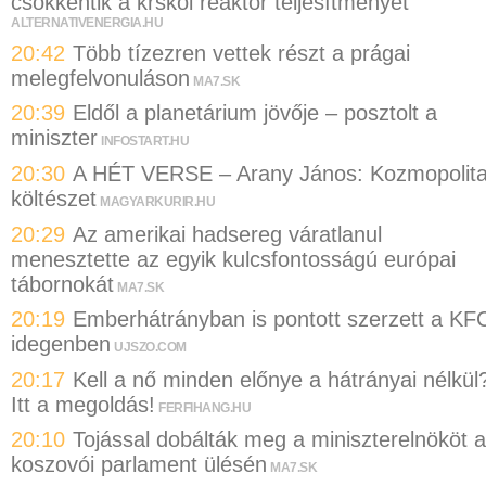
csökkentik a krskói reaktor teljesítményét
ALTERNATIVENERGIA.HU
20:42
Több tízezren vettek részt a prágai
melegfelvonuláson
MA7.SK
20:39
Eldől a planetárium jövője – posztolt a
miniszter
INFOSTART.HU
20:30
A HÉT VERSE – Arany János: Kozmopolit
költészet
MAGYARKURIR.HU
20:29
Az amerikai hadsereg váratlanul
menesztette az egyik kulcsfontosságú európai
tábornokát
MA7.SK
20:19
Emberhátrányban is pontott szerzett a KF
idegenben
UJSZO.COM
20:17
Kell a nő minden előnye a hátrányai nélkül
Itt a megoldás!
FERFIHANG.HU
20:10
Tojással dobálták meg a miniszterelnököt a
koszovói parlament ülésén
MA7.SK