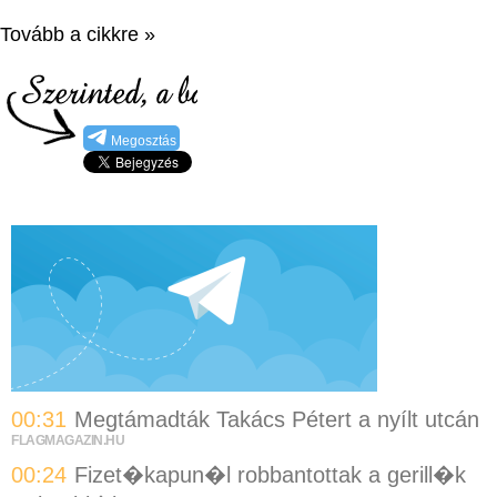
Tovább a cikkre »
Megosztás
00:31
Megtámadták Takács Pétert a nyílt utcán
FLAGMAGAZIN.HU
00:24
Fizet�kapun�l robbantottak a gerill�k