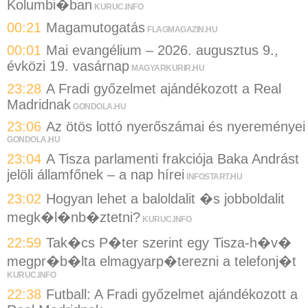
Kolumbi�ban
KURUC.INFO
00:21
Magamutogatás
FLAGMAGAZIN.HU
00:01
Mai evangélium – 2026. augusztus 9.,
évközi 19. vasárnap
MAGYARKURIR.HU
23:28
A Fradi győzelmet ajándékozott a Real
Madridnak
GONDOLA.HU
23:06
Az ötös lottó nyerőszámai és nyereményei
GONDOLA.HU
23:04
A Tisza parlamenti frakciója Baka Andrást
jelöli államfőnek – a nap hírei
INFOSTART.HU
23:02
Hogyan lehet a baloldalit �s jobboldalit
megk�l�nb�ztetni?
KURUC.INFO
22:59
Tak�cs P�ter szerint egy Tisza-h�v�
megpr�b�lta elmagyarp�terezni a telefonj�t
KURUC.INFO
22:38
Futball: A Fradi győzelmet ajándékozott a