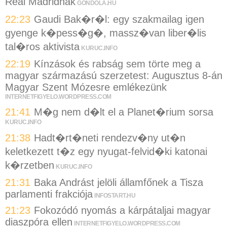
Real Madridnak
GONDOLA.HU
22:23
Gaudi Bak�r�l: egy szakmailag igen
gyenge k�pess�g�, massz�van liber�lis
tal�ros aktivista
KURUC.INFO
22:19
Kínzások és rabság sem törte meg a
magyar származású szerzetest: Augusztus 8-án
Magyar Szent Mózesre emlékezünk
INTERNETFIGYELO.WORDPRESS.COM
21:41
M�g nem d�lt el a Planet�rium sorsa
KURUC.INFO
21:38
Hadt�rt�neti rendezv�ny ut�n
keletkezett t�z egy nyugat-felvid�ki katonai
k�rzetben
KURUC.INFO
21:31
Baka Andrást jelöli államfőnek a Tisza
parlamenti frakciója
INFOSTART.HU
21:23
Fokozódó nyomás a kárpátaljai magyar
diaszpóra ellen
INTERNETFIGYELO.WORDPRESS.COM