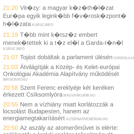
21:20
Vit�zy: a magyar k�z�th�l�zat
Eur�pa egyik legink�bb f�v�rosk�zpont�
h�l�zata
KURUC.INFO
21:19
T�bb mint k�tsz�z embert
menek�tettek ki a t�z el�l a Garda-t�n�l
KURUC.INFO
21:07
Tojást dobáltak a parlament ülésén
GONDOLA.
21:03
Átvilágítják a Közép- és Kelet-európai
Onkológiai Akadémia Alapítvány működését
INFOSTART.HU
20:58
Szent Ferenc ereklyéje két keréken
érkezett Csíksomlyóra
MAGYARKURIR.HU
20:55
Nem a vízhiány miatt korlátozzák a
locsolást Budapesten, hanem az
energiamegtakarításért
ALTERNATIVENERGIA.HU
20:50
Az aszály az atomerőművet is elérte: