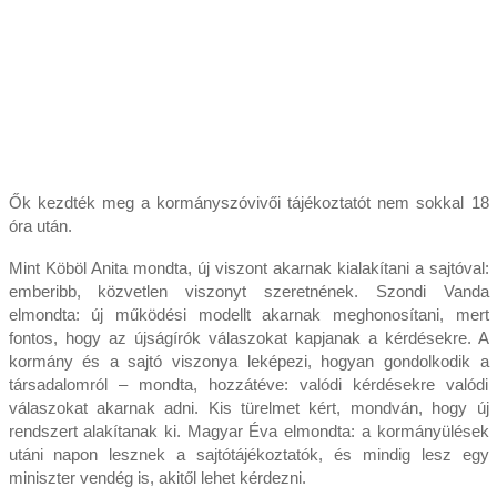
Ők kezdték meg a kormányszóvivői tájékoztatót nem sokkal 18
óra után.
Mint Köböl Anita mondta, új viszont akarnak kialakítani a sajtóval:
emberibb, közvetlen viszonyt szeretnének. Szondi Vanda
elmondta: új működési modellt akarnak meghonosítani, mert
fontos, hogy az újságírók válaszokat kapjanak a kérdésekre. A
kormány és a sajtó viszonya leképezi, hogyan gondolkodik a
társadalomról – mondta, hozzátéve: valódi kérdésekre valódi
válaszokat akarnak adni. Kis türelmet kért, mondván, hogy új
rendszert alakítanak ki. Magyar Éva elmondta: a kormányülések
utáni napon lesznek a sajtótájékoztatók, és mindig lesz egy
miniszter vendég is, akitől lehet kérdezni.