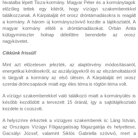
hivatalba lépett Tisza-kormány. Magyar Péter és a kormánytagok
előzőleg tettek egy kitérőt, hogy vízügyi szakemberekkel
találkozzanak. A Kárpátalját ért orosz dróntámadásokra is reagált
a kormány. A három új kormányszóvivő kezdte a tájékoztatót. A
magyar kormány elítéli a dróntámadásokat. Orbán Anita
külügyminiszter holnap délelőttre berendelte az orosz
nagykövetet.
Cikkünk frissül!
Mint azt előzetesen jelezték, az alaptörvény módosításairól,
energetikai kérdésekről, az aszályügyekről és az elszámoltatásról
is tárgyalt a kormány az első ülésén. A Kárpátalját ért orosz
szerdai dróncsapások miatt egy éles téma is rögtön téma volt.
A vízügyi szakemberekkel való találkozó miatt a kormányülés is
később kezdődött a tervezett 15 óránál, így a sajtótájékoztató
kezdete is csúszott.
A helyszínre érkeztek a vízügyes szakemberek is: Láng István,
az Országos Vízügyi Főigazgatóság főigazgatója és helyettese,
Gacsályi József, valamint Siklós Gabriella szóvivő, mert a