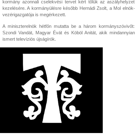
kormány azonnali cselekvési tervet kért tőlük az aszályhelyzet
kezelésére. A kormányülésre később Hernádi Zsolt, a Mol elnök-
vezérigazgatója is megérkezett.
A miniszterelnök hétfőn mutatta be a három kormányszóvivőt:
Szondi Vandát, Magyar Évát és Köböl Anitát, akik mindannyian
ismert televíziós újságírók.