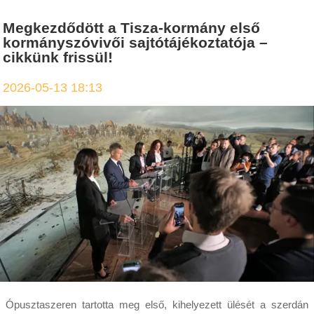
Megkezdődött a Tisza-kormány első
kormányszóvivői sajtótájékoztatója –
cikkünk frissül!
2026-05-13 18:13
Ópusztaszeren tartotta meg első, kihelyezett ülését a szerdán