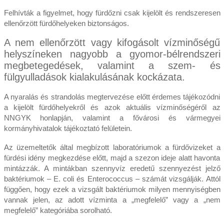
Felhívták a figyelmet, hogy fürdőzni csak kijelölt és rendszeresen
ellenőrzött fürdőhelyeken biztonságos.
A nem ellenőrzött vagy kifogásolt vízminőségű
helyszíneken nagyobb a gyomor-bélrendszeri
megbetegedések, valamint a szem- és
fülgyulladások kialakulásának kockázata.
A nyaralás és strandolás megtervezése előtt érdemes tájékozódni
a kijelölt fürdőhelyekről és azok aktuális vízminőségéről az
NNGYK honlapján, valamint a fővárosi és vármegyei
kormányhivatalok tájékoztató felületein.
Az üzemeltetők által megbízott laboratóriumok a fürdővizeket a
fürdési idény megkezdése előtt, majd a szezon ideje alatt havonta
mintázzák. A mintákban szennyvíz eredetű szennyezést jelző
baktériumok – E. coli és Enterococcus – számát vizsgálják. Attól
függően, hogy ezek a vizsgált baktériumok milyen mennyiségben
vannak jelen, az adott vízminta a „megfelelő” vagy a „nem
megfelelő” kategóriába sorolható.