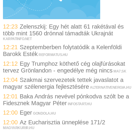
12:23
Zelenszkij: Egy hét alatt 61 rakétával és
több mint 1560 drónnal támadták Ukrajnát
KARPATINFO.NET
12:21
Szeptemberben folytatódik a Kelenföldi
Barokk Esték
REFORMATUS.HU
12:12
Egy Trumphoz köthető cég olajfúrásokat
tervez Grönlandon - engedélye még nincs
MA7.SK
12:04
Szakmai szervezetek tettek javaslatot a
magyar szélenergia fejlesztésére
ALTERNATIVENERGIA.HU
12:01
Baka András nevével pónkodva szólt be a
Fidesznek Magyar Péter
INFOSTART.HU
12:00
Eger
GONDOLA.HU
12:00
Az Eucharisztia ünneplése 171/2
MAGYARKURIR.HU