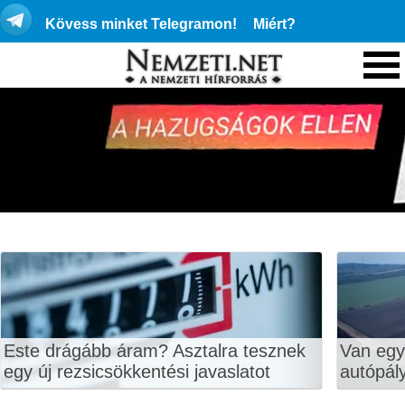
Kövess minket Telegramon!
Miért?
Este drágább áram? Asztalra tesznek
Van egy
egy új rezsicsökkentési javaslatot
autópály