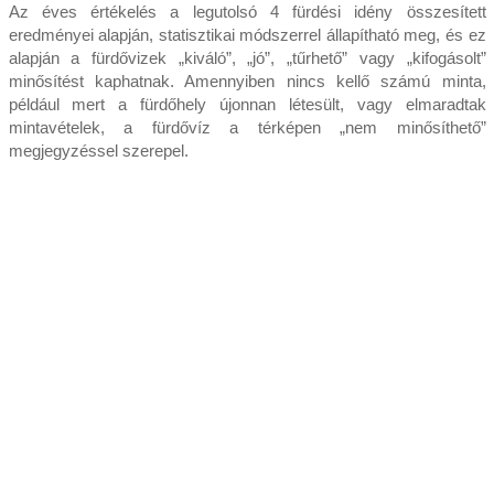
Az éves értékelés a legutolsó 4 fürdési idény összesített
eredményei alapján, statisztikai módszerrel állapítható meg, és ez
alapján a fürdővizek „kiváló”, „jó”, „tűrhető” vagy „kifogásolt”
minősítést kaphatnak. Amennyiben nincs kellő számú minta,
például mert a fürdőhely újonnan létesült, vagy elmaradtak
mintavételek, a fürdővíz a térképen „nem minősíthető”
megjegyzéssel szerepel.