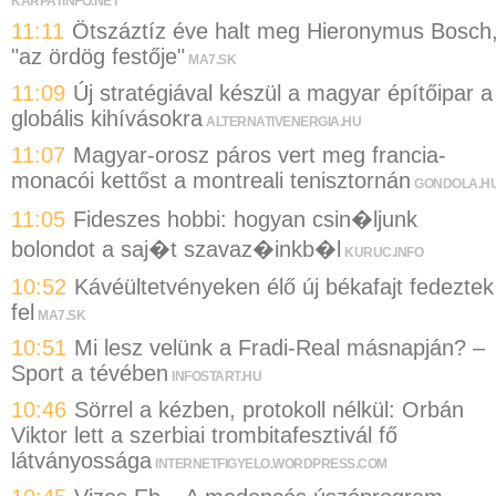
KARPATINFO.NET
11:11
Ötszáztíz éve halt meg Hieronymus Bosch
"az ördög festője"
MA7.SK
11:09
Új stratégiával készül a magyar építőipar a
globális kihívásokra
ALTERNATIVENERGIA.HU
11:07
Magyar-orosz páros vert meg francia-
monacói kettőst a montreali tenisztornán
GONDOLA.H
11:05
Fideszes hobbi: hogyan csin�ljunk
bolondot a saj�t szavaz�inkb�l
KURUC.INFO
10:52
Kávéültetvényeken élő új békafajt fedeztek
fel
MA7.SK
10:51
Mi lesz velünk a Fradi-Real másnapján? –
Sport a tévében
INFOSTART.HU
10:46
Sörrel a kézben, protokoll nélkül: Orbán
Viktor lett a szerbiai trombitafesztivál fő
látványossága
INTERNETFIGYELO.WORDPRESS.COM