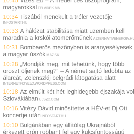
10:45
Vizes Eb – A medencés úszóprogram,
magyarokkal
FELVIDEK.MA
10:34
Tiszából menekült a tréler vezetője
INFOSTART.HU
10:33
A hálózat stabilitása miatt üzemben kell
maradnia a krskói atomerőműnek
ALTERNATIVENERGIA.H
10:31
Bombaerős mezőnyben is aranyesélyesek
a magyar úszók
MA7.SK
10:28
„Mondják meg, mit tehetünk, hogy több
oroszt öljenek meg?” – A német sajtó ledobta az
álarcát, Zelenszkij belgrádi látogatása alatt
INTERNETFIGYELO.WORDPRESS.COM
10:18
Az elmúlt két hét leghidegebb éjszakája vol
Szlovákiában
UJSZO.COM
10:16
Vitézy Dávid minősítette a HÉV-et Dj Oti
koncertje után
INFOSTART.HU
10:10
Bulgáriában egy állítólag Ukrajnából
érkezett drón robbant fel egy kulcsfontosságú