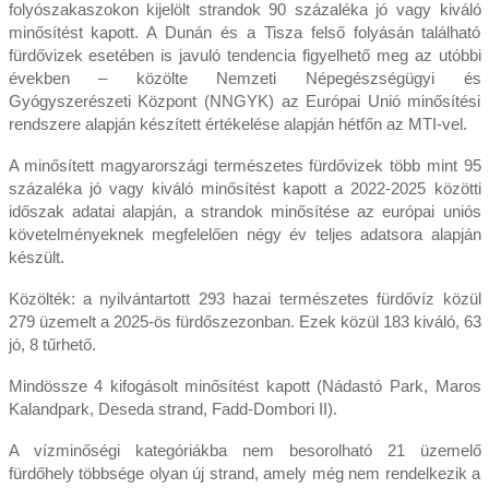
folyószakaszokon kijelölt strandok 90 százaléka jó vagy kiváló
minősítést kapott. A Dunán és a Tisza felső folyásán található
fürdővizek esetében is javuló tendencia figyelhető meg az utóbbi
években – közölte Nemzeti Népegészségügyi és
Gyógyszerészeti Központ (NNGYK) az Európai Unió minősítési
rendszere alapján készített értékelése alapján hétfőn az MTI-vel.
A minősített magyarországi természetes fürdővizek több mint 95
százaléka jó vagy kiváló minősítést kapott a 2022-2025 közötti
időszak adatai alapján, a strandok minősítése az európai uniós
követelményeknek megfelelően négy év teljes adatsora alapján
készült.
Közölték: a nyilvántartott 293 hazai természetes fürdővíz közül
279 üzemelt a 2025-ös fürdőszezonban. Ezek közül 183 kiváló, 63
jó, 8 tűrhető.
Mindössze 4 kifogásolt minősítést kapott (Nádastó Park, Maros
Kalandpark, Deseda strand, Fadd-Dombori II).
A vízminőségi kategóriákba nem besorolható 21 üzemelő
fürdőhely többsége olyan új strand, amely még nem rendelkezik a