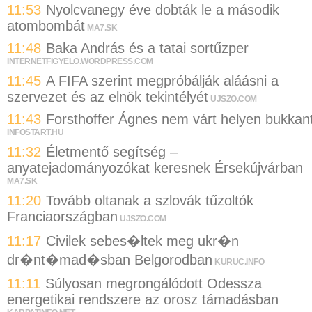
11:53
Nyolcvanegy éve dobták le a második
atombombát
MA7.SK
11:48
Baka András és a tatai sortűzper
INTERNETFIGYELO.WORDPRESS.COM
11:45
A FIFA szerint megpróbálják aláásni a
szervezet és az elnök tekintélyét
UJSZO.COM
11:43
Forsthoffer Ágnes nem várt helyen bukkan
INFOSTART.HU
11:32
Életmentő segítség –
anyatejadományozókat keresnek Érsekújvárban
MA7.SK
11:20
Tovább oltanak a szlovák tűzoltók
Franciaországban
UJSZO.COM
11:17
Civilek sebes�ltek meg ukr�n
dr�nt�mad�sban Belgorodban
KURUC.INFO
11:11
Súlyosan megrongálódott Odessza
energetikai rendszere az orosz támadásban