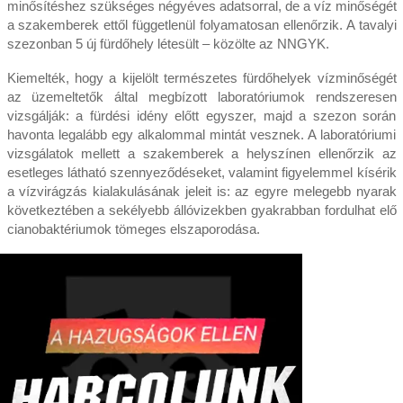
minősítéshez szükséges négyéves adatsorral, de a víz minőségét
a szakemberek ettől függetlenül folyamatosan ellenőrzik. A tavalyi
szezonban 5 új fürdőhely létesült – közölte az NNGYK.
Kiemelték, hogy a kijelölt természetes fürdőhelyek vízminőségét
az üzemeltetők által megbízott laboratóriumok rendszeresen
vizsgálják: a fürdési idény előtt egyszer, majd a szezon során
havonta legalább egy alkalommal mintát vesznek. A laboratóriumi
vizsgálatok mellett a szakemberek a helyszínen ellenőrzik az
esetleges látható szennyeződéseket, valamint figyelemmel kísérik
a vízvirágzás kialakulásának jeleit is: az egyre melegebb nyarak
következtében a sekélyebb állóvizekben gyakrabban fordulhat elő
cianobaktériumok tömeges elszaporodása.