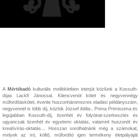
A
Mértékadó
kulturális mellékletben interjút közlünk a Kossuth-
díjas Lackfi Jánossal. Kilencvenöt kötet és negyvennégy
műfordításkötet, évente huszonháromezres eladási példányszám,
negyvennél is több díj, köztük József Attila-, Prima Primissima és
legújabban Kossuth-díj, tizenhét év folyóirat-szerkesztés és
ugyancsak tizenhét év egyetemi oktatás, valamint huszonöt év
kreatívírás-oktatás… Hosszan sorolhatnánk még a számokat,
melyek az író, költő, műfordító igen termékeny életpályáját