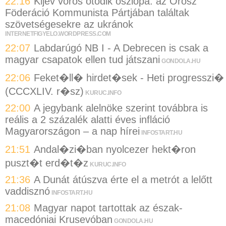
22:16
Kijev vörös ötödik oszlopa: az Orosz
Föderáció Kommunista Pártjában találtak
szövetségesekre az ukránok
INTERNETFIGYELO.WORDPRESS.COM
22:07
Labdarúgó NB I - A Debrecen is csak a
magyar csapatok ellen tud játszani
GONDOLA.HU
22:06
Feket�ll� hirdet�sek - Heti progresszi�
(CCCXLIV. r�sz)
KURUC.INFO
22:00
A jegybank alelnöke szerint továbbra is
reális a 2 százalék alatti éves infláció
Magyarországon – a nap hírei
INFOSTART.HU
21:51
Andal�zi�ban nyolcezer hekt�ron
puszt�t erd�t�z
KURUC.INFO
21:36
A Dunát átúszva érte el a metrót a lelőtt
vaddisznó
INFOSTART.HU
21:08
Magyar napot tartottak az észak-
macedóniai Krusevóban
GONDOLA.HU