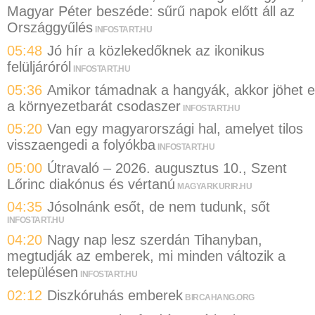
Magyar Péter beszéde: sűrű napok előtt áll az
Országgyűlés
INFOSTART.HU
05:48
Jó hír a közlekedőknek az ikonikus
felüljáróról
INFOSTART.HU
05:36
Amikor támadnak a hangyák, akkor jöhet 
a környezetbarát csodaszer
INFOSTART.HU
05:20
Van egy magyarországi hal, amelyet tilos
visszaengedi a folyókba
INFOSTART.HU
05:00
Útravaló – 2026. augusztus 10., Szent
Lőrinc diakónus és vértanú
MAGYARKURIR.HU
04:35
Jósolnánk esőt, de nem tudunk, sőt
INFOSTART.HU
04:20
Nagy nap lesz szerdán Tihanyban,
megtudják az emberek, mi minden változik a
településen
INFOSTART.HU
02:12
Diszkóruhás emberek
BIRCAHANG.ORG