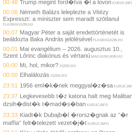
00:48
Trump megint ford�tva �l a lovon
KURUC.INF
00:08
Németh Balázs leleplezte a Vitézy
Expresszt: a miniszter sem maradt szótlanul
FLAGMAGAZIN.HU
00:07
Magyar Péter a saját eredettörténetét is
beáldozta Baka András jelölésével
FLAGMAGAZIN.HU
00:01
Mai evangélium – 2026. augusztus 10.,
Szent Lőrinc diakónus és vértanú
MAGYARKURIR.HU
00:00
Mi, hol, mikor?
3SZEK.RO
00:00
Elhalálozás
3SZEK.RO
23:51
1956 eml�k�nek meggyal�z�sa
KURUC.IN
23:37
Legkevesebb t�z katona halt meg Maliba
dzsih�dist�k t�mad�s�ban
KURUC.INFO
23:33
Kiadt�k Dubajb�l �rorsz�gnak az "�r
maffia" felt�telezett vezet�j�t
KURUC.INFO