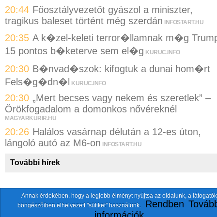
20:44
Főosztályvezetőt gyászol a miniszter,
tragikus baleset történt még szerdán
INFOSTART.HU
20:35
A k�zel-keleti terror�llamnak m�g Trum
15 pontos b�keterve sem el�g
KURUC.INFO
20:30
B�nvad�szok: kifogtuk a dunai hom�rt
Fels�g�dn�l
KURUC.INFO
20:30
„Mert becses vagy nekem és szeretlek” –
Örökfogadalom a domonkos nővéreknél
MAGYARKURIR.HU
20:26
Halálos vasárnap délután a 12-es úton,
lángoló autó az M6-on
INFOSTART.HU
További hírek
Annak érdekében, hogy a legjobb élményt nyújtsa az oldalunk, a látogatók
A fentiekkel együtt összesen
118 oldalt
szemlézünk.
Rendben
Tovább
böngészőiben elhelyezett "sütiket" használunk.
ten.itezmen@itezmen
© 2026 Nemzeti.net - E-mail:
információk