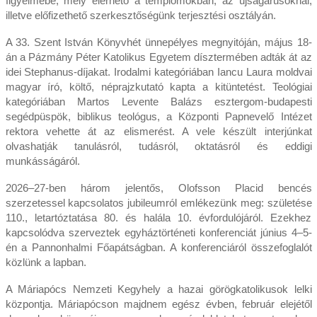
figyelmébe, mely elérhető a templomokban, az újságárusoknál,
illetve előfizethető szerkesztőségünk terjesztési osztályán.
A 33. Szent István Könyvhét ünnepélyes megnyitóján, május 18-
án a Pázmány Péter Katolikus Egyetem dísztermében adták át az
idei Stephanus-díjakat. Irodalmi kategóriában Iancu Laura moldvai
magyar író, költő, néprajzkutató kapta a kitüntetést. Teológiai
kategóriában Martos Levente Balázs esztergom-budapesti
segédpüspök, biblikus teológus, a Központi Papnevelő Intézet
rektora vehette át az elismerést. A vele készült interjúnkat
olvashatják tanulásról, tudásról, oktatásról és eddigi
munkásságáról.
2026–27-ben három jelentős, Olofsson Placid bencés
szerzetessel kapcsolatos jubileumról emlékezünk meg: születése
110., letartóztatása 80. és halála 10. évfordulójáról. Ezekhez
kapcsolódva szerveztek egyháztörténeti konferenciát június 4–5-
én a Pannonhalmi Főapátságban. A konferenciáról összefoglalót
közlünk a lapban.
A Máriapócs Nemzeti Kegyhely a hazai görögkatolikusok lelki
központja. Máriapócson majdnem egész évben, február elejétől