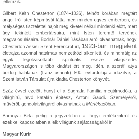
jellemzik.
Gilbert Keith Chesterton (1874–1936), felnőtt korában megtért
angol író Isten képmását látta meg minden egyes emberben, és
mélységes tisztelettel hajolt meg kivétel nélkül mindenki előtt, mert
úgy tekintett embertársaira, mint Isten teremtő tervének
megvalósulásaira. Bodnár Dániel írásában arról olvashatnak, hogy
1923-ban megjelent
Chesterton Assisi Szent Ferencről írt,
életrajza azonnal hatalmas nemzetközi siker lett, és mindmáig az
egyik legolvasottabb spirituális esszé világszerte.
Magyarországon is több kiadást ért meg. Idén, a szeráfi atya
boldog halálának (tranzitusának) 800. évfordulójára időzítve, a
Szent István Társulat újra kiadta Chesterton könyvét.
Száz évvel ezelőtt hunyt el a Sagrada Família megálmodója, a
világhírű, hívő katalán építész, Antoni Gaudí. Személyéről,
művéről, gondolatvilágáról olvashatnak a
Mértékadó
ban.
Baranyai Béla pedig a jegyzetében a tárgyi emlékeinkről és
ezekkel kapcsolatban a lelkivilágunk sajátosságairól ír.
Magyar Kurír