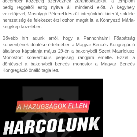
december közepéig szerveznek zarándoklatokat, a templom
pedig reggeltől estig nyitva áll mindenki előtt. A kegyhely
vezetőjével, Mosolygó Péterrel készült interjúnkból kiderül, sokféle
nemzetiség és felekezet érzi otthon magát itt, a Könnyező Mária-
kegykép közelében.
Bővebb hírt adunk arról, hogy a Pannonhalmi Főapátság
konventjének döntése értelmében a Magyar Bencés Kongregáció
általános káptalanja május 29-én a bakonybéli Szent Mauríciusz
Monostort konventuális perjelség rangjára emelte. Ezzel a
döntéssel a bakonybéli bencés monostor a Magyar Bencés
Kongregáció önálló tagja lett.