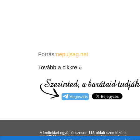
Forrás:
nepujsag.net
Tovább a cikkre »
Megosztás
A fentiekkel együtt összesen
118 oldalt
szemlézünk.
© 2026 Nemzeti.net - E-mail:
ten.itezmen@itezmen