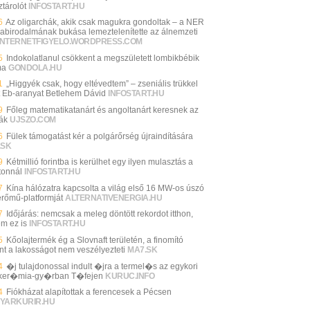
ztárolót
INFOSTART.HU
6
Az oligarchák, akik csak magukra gondoltak – a NER
abirodalmának bukása lemeztelenítette az álnemzeti
INTERNETFIGYELO.WORDPRESS.COM
5
Indokolatlanul csökkent a megszületett lombikbébik
ma
GONDOLA.HU
1
„Higgyék csak, hogy eltévedtem” – zseniális trükkel
t Eb-aranyat Betlehem Dávid
INFOSTART.HU
9
Főleg matematikatanárt és angoltanárt keresnek az
lák
UJSZO.COM
6
Fülek támogatást kér a polgárőrség újraindítására
.SK
9
Kétmillió forintba is kerülhet egy ilyen mulasztás a
tonnál
INFOSTART.HU
7
Kína hálózatra kapcsolta a világ első 16 MW-os úszó
erőmű-platformját
ALTERNATIVENERGIA.HU
7
Időjárás: nemcsak a meleg döntött rekordot itthon,
m ez is
INFOSTART.HU
5
Kőolajtermék ég a Slovnaft területén, a finomító
int a lakosságot nem veszélyezteti
MA7.SK
4
�j tulajdonossal indult �jra a termel�s az egykori
ker�mia-gy�rban T�fejen
KURUC.INFO
4
Fiókházat alapítottak a ferencesek a Pécsen
YARKURIR.HU