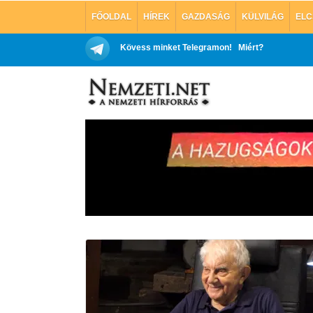
FŐOLDAL
HÍREK
GAZDASÁG
KÜLVILÁG
ELC
Kövess minket Telegramon!
Miért?