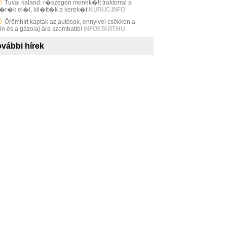
0
Tuvai kaland: r�szegen menek�lt traktorral a
�r�k el�l, kil�tt�k a kerek�t
KURUC.INFO
0
Örömhírt kaptak az autósok, ennyivel csökken a
in és a gázolaj ára szombattól
INFOSTART.HU
vábbi hírek