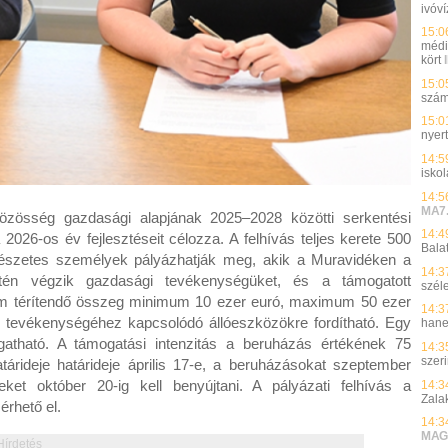
ivóví
15:0
médi
kört
15:0
szá
15:0
nyer
14:5
isko
14:5
MA7
sség gazdasági alapjának 2025–2028 közötti serkentési
14:4
2026-os év fejlesztéseit célozza. A felhívás teljes kerete 500
Bala
mészetes személyek pályázhatják meg, akik a Muravidéken a
14:3
etén végzik gazdasági tevékenységüket, és a támogatott
szél
 nem térítendő összeg minimum 10 ezer euró, maximum 50 ezer
14:3
es tevékenységéhez kapcsolódó állóeszközökre fordítható. Egy
hane
gatható. A támogatási intenzitás a beruházás értékének 75
14:3
szer
tárideje határideje április 17-e, a beruházásokat szeptember
eket október 20-ig kell benyújtani. A pályázati felhívás a
14:3
Zala
rhető el.
14:3
MAG
Hírdetés