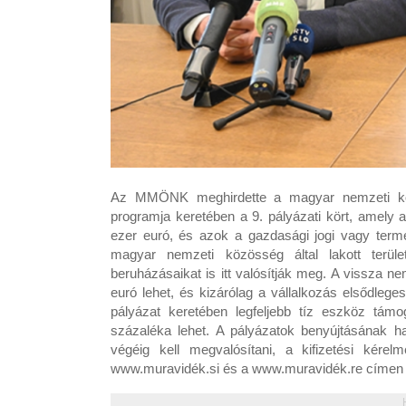
Az MMÖNK meghirdette a magyar nemzeti közö
programja keretében a 9. pályázati kört, amely a 
ezer euró, és azok a gazdasági jogi vagy ter
magyar nemzeti közösség által lakott terül
beruházásaikat is itt valósítják meg. A vissza
euró lehet, és kizárólag a vállalkozás elsődleg
pályázat keretében legfeljebb tíz eszköz támo
százaléka lehet. A pályázatok benyújtásának ha
végéig kell megvalósítani, a kifizetési kérelm
www.muravidék.si és a www.muravidék.re címen é