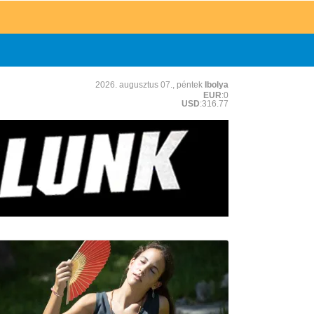
2026. augusztus 07., péntek
Ibolya
EUR
:0
USD
:316.77