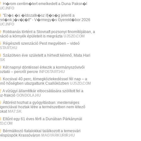
7
H�rom centim�tert emelkedett a Duna Paksn�l
UC.INFO
4
"Er�s �s �ldozatk�sz ifj�s�g jelenti a
et�nk j�v�j�t!" - V�rmegy�s Gyerekt�bor 2026
UC.INFO
9
Robbanás történt a Slovnaft pozsonyi finomítójában, a
náció a környék épületeit is megrázta
UJSZO.COM
5
Régészeti szenzáció Pest megyében – videó
START.HU
4
Százötven éve született a hírhedt kémnő, Mata Hari
.SK
3
Két napnyi döntéssel érkezik a kormányszóvivői
oztató – percről percre
INFOSTART.HU
3
Kocsival 40 perc, tömegközlekedéssel fél nap – a
enő hőségben utazgattunk Csallóközben
UJSZO.COM
2
A vízügyi államtitkár elbocsátására szólított fel a
sz-frakció
GONDOLA.HU
5
Áttörést hozhat a gyógyításban: mesterséges
lligenciával hoztak létre a természetben nem létező
sokat
MA7.SK
3
Eltűnt egy 61 éves férfi a Dunában Párkánynál
ZO.COM
2
Bérmálkozó fiatalokkal találkozott a temesvári
éspüspök Krassóváron
MAGYARKURIR.HU