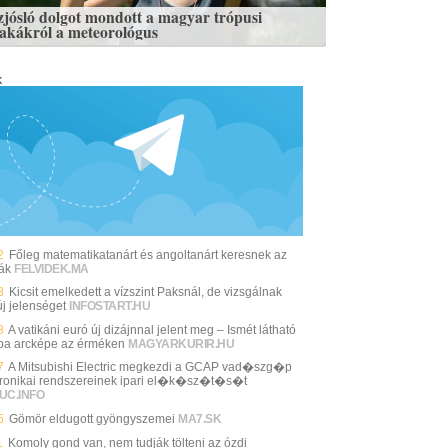
zjósló dolgot mondott a magyar trópusi
zakákról a meteorológus
k
2
Főleg matematikatanárt és angoltanárt keresnek az
lák
FELVIDEK.MA
3
Kicsit emelkedett a vízszint Paksnál, de vizsgálnak
új jelenséget
INFOSTART.HU
8
A vatikáni euró új dizájnnal jelent meg – Ismét látható
pa arcképe az érméken
MAGYARKURIR.HU
7
A Mitsubishi Electric megkezdi a GCAP vad�szg�p
tronikai rendszereinek ipari el�k�sz�t�s�t
UC.INFO
5
Gömör eldugott gyöngyszemei
MA7.SK
1
Komoly gond van, nem tudják tölteni az ózdi