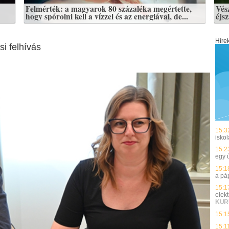
Felmérték: a magyarok 80 százaléka megértette,
Vés
hogy spórolni kell a vízzel és az energiával, de...
éjs
Híre
si felhívás
15:3
isko
15:2
egy 
15:1
a pá
15:1
elek
KUR
15:1
15:1