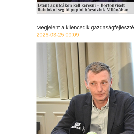
Istent az utcákon kell keresni – Börtönviselt
fiatalokat segítő paptól búcsúztak Milánóban
Megjelent a kilencedik gazdaságfejleszté
2026-03-25 09:09