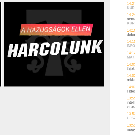
14:2
KUR
14:2
nemz
KUR
14:1
deto
14:1
INFO
14:1
MA7
14:0
tájék
14:0
rekk
14:0
Fide
13:5
inte
víru
13:5
UJS
13:5
megy