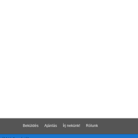
Beküldés
Ajánlás
Írj nekünk!
Rólunk