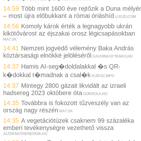
14:59
Több mint 1600 éve rejtőzik a Duna mélyé
– most újra előbukkant a római óriáshíd
UJSZO.COM
14:56
Komoly károk érték a legnagyobb ukrán
kikötővárost az éjszakai orosz légicsapásokban
MA7.SK
14:41
Nemzeti jogvédő vélemény Baka András
köztársasági elnökké jelöléséről
GAUDINAGYTAMAS.HU
14:37
Hamis AI-seg�doldalakkal �s QR-
k�dokkal t�madnak a csal�k
KURUC.INFO
14:37
Mintegy 2800 gázait likvidált az izraeli
hadsereg 2023 októbere óta
GONDOLA.HU
14:35
Továbbra is fokozott tűzveszély van az
ország nagy részén
MA7.SK
14:35
A vegetációtüzek csaknem 99 százaléka
emberi tevékenységre vezethető vissza
ALTERNATIVENERGIA.HU