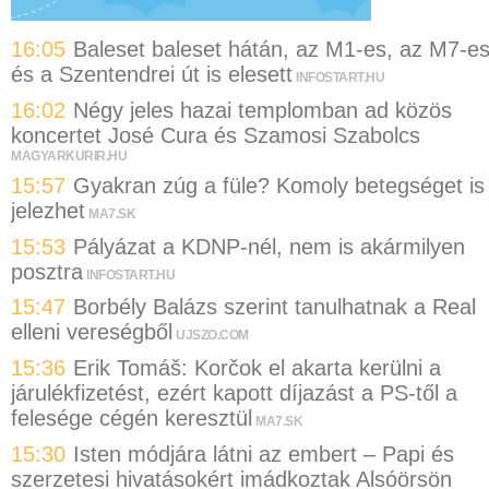
16:05
Baleset baleset hátán, az M1-es, az M7-e
és a Szentendrei út is elesett
INFOSTART.HU
16:02
Négy jeles hazai templomban ad közös
koncertet José Cura és Szamosi Szabolcs
MAGYARKURIR.HU
15:57
Gyakran zúg a füle? Komoly betegséget is
jelezhet
MA7.SK
15:53
Pályázat a KDNP-nél, nem is akármilyen
posztra
INFOSTART.HU
15:47
Borbély Balázs szerint tanulhatnak a Real
elleni vereségből
UJSZO.COM
15:36
Erik Tomáš: Korčok el akarta kerülni a
járulékfizetést, ezért kapott díjazást a PS-től a
felesége cégén keresztül
MA7.SK
15:30
Isten módjára látni az embert – Papi és
szerzetesi hivatásokért imádkoztak Alsóörsön