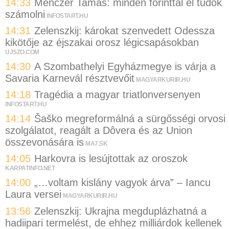
14:33
Menczer Tamás: minden forinttal el tudok
számolni
INFOSTART.HU
14:31
Zelenszkij: károkat szenvedett Odessza
kikötője az éjszakai orosz légicsapásokban
UJSZO.COM
14:30
A Szombathelyi Egyházmegye is várja a
Savaria Karnevál résztvevőit
MAGYARKURIR.HU
14:18
Tragédia a magyar triatlonversenyen
INFOSTART.HU
14:14
Šaško megreformálná a sürgősségi orvosi
szolgálatot, reagált a Dôvera és az Union
összevonására is
MA7.SK
14:05
Harkovra is lesújtottak az oroszok
KARPATINFO.NET
14:00
„…voltam kislány vagyok árva” – Iancu
Laura versei
MAGYARKURIR.HU
13:56
Zelenszkij: Ukrajna megduplázhatná a
hadiipari termelést, de ehhez milliárdok kellenek