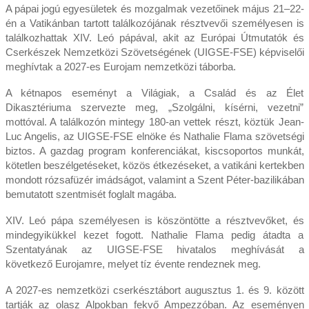
A pápai jogú egyesületek és mozgalmak vezetőinek május 21–22-
én a Vatikánban tartott találkozójának résztvevői személyesen is
találkozhattak XIV. Leó pápával, akit az Európai Útmutatók és
Cserkészek Nemzetközi Szövetségének (UIGSE-FSE) képviselői
meghívtak a 2027-es Eurojam nemzetközi táborba.
A kétnapos eseményt a Világiak, a Család és az Élet
Dikasztériuma szervezte meg, „Szolgálni, kísérni, vezetni”
mottóval. A találkozón mintegy 180-an vettek részt, köztük Jean-
Luc Angelis, az UIGSE-FSE elnöke és Nathalie Flama szövetségi
biztos. A gazdag program konferenciákat, kiscsoportos munkát,
kötetlen beszélgetéseket, közös étkezéseket, a vatikáni kertekben
mondott rózsafüzér imádságot, valamint a Szent Péter-bazilikában
bemutatott szentmisét foglalt magába.
XIV. Leó pápa személyesen is köszöntötte a résztvevőket, és
mindegyikükkel kezet fogott. Nathalie Flama pedig átadta a
Szentatyának az UIGSE-FSE hivatalos meghívását a
következő Eurojamre, melyet tíz évente rendeznek meg.
A 2027-es nemzetközi cserkésztábort augusztus 1. és 9. között
tartják az olasz Alpokban fekvő Ampezzóban. Az eseményen