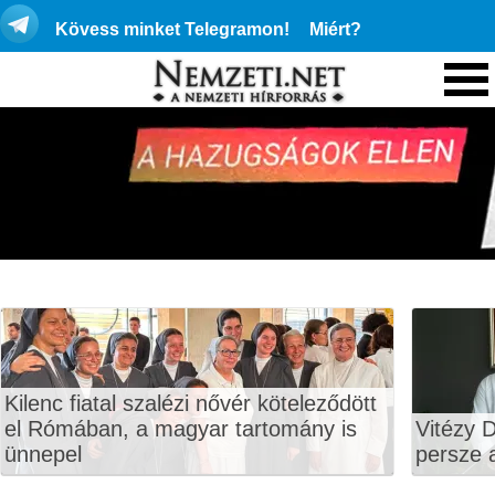
Kövess minket Telegramon!
Miért?
Kilenc fiatal szalézi nővér köteleződött
el Rómában, a magyar tartomány is
Vitézy D
ünnepel
persze a