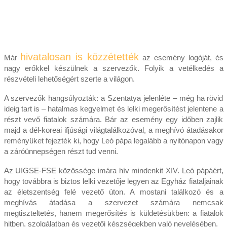
hivatalosan is közzétették
Már
az esemény logóját, és
nagy erőkkel készülnek a szervezők. Folyik a vetélkedés a
részvételi lehetőségért szerte a világon.
A szervezők hangsúlyozták: a Szentatya jelenléte – még ha rövid
ideig tart is – hatalmas kegyelmet és lelki megerősítést jelentene a
részt vevő fiatalok számára. Bár az esemény egy időben zajlik
majd a dél-koreai ifjúsági világtalálkozóval, a meghívó átadásakor
reményüket fejezték ki, hogy Leó pápa legalább a nyitónapon vagy
a záróünnepségen részt tud venni.
Az UIGSE-FSE közössége imára hív mindenkit XIV. Leó pápáért,
hogy továbbra is biztos lelki vezetője legyen az Egyház fiataljainak
az életszentség felé vezető úton. A mostani találkozó és a
meghívás átadása a szervezet számára nemcsak
megtiszteltetés, hanem megerősítés is küldetésükben: a fiatalok
hitben, szolgálatban és vezetői készségekben való nevelésében.