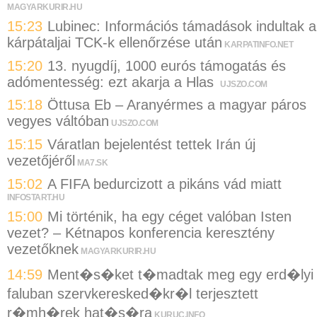
MAGYARKURIR.HU
15:23
Lubinec: Információs támadások indultak a
kárpátaljai TCK-k ellenőrzése után
KARPATINFO.NET
15:20
13. nyugdíj, 1000 eurós támogatás és
adómentesség: ezt akarja a Hlas
UJSZO.COM
15:18
Öttusa Eb – Aranyérmes a magyar páros
vegyes váltóban
UJSZO.COM
15:15
Váratlan bejelentést tettek Irán új
vezetőjéről
MA7.SK
15:02
A FIFA bedurcizott a pikáns vád miatt
INFOSTART.HU
15:00
Mi történik, ha egy céget valóban Isten
vezet? – Kétnapos konferencia keresztény
vezetőknek
MAGYARKURIR.HU
14:59
Ment�s�ket t�madtak meg egy erd�lyi
faluban szervkeresked�kr�l terjesztett
r�mh�rek hat�s�ra
KURUC.INFO