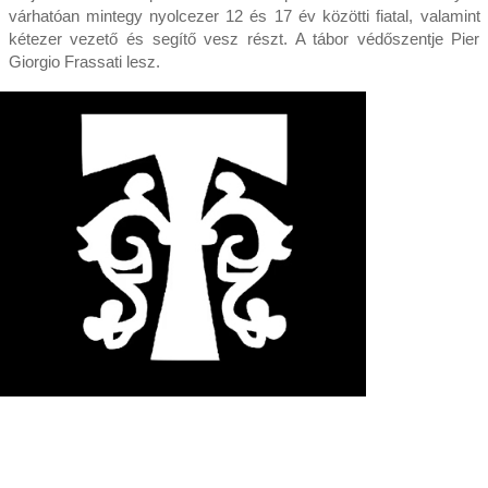
várhatóan mintegy nyolcezer 12 és 17 év közötti fiatal, valamint
kétezer vezető és segítő vesz részt. A tábor védőszentje Pier
Giorgio Frassati lesz.