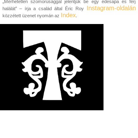
„Mérhetetlen szomorúsággal jelentjük be egy édesapa és férj
Instagram-oldalán
halálát” – írja a család által Éric Roy
Index
közzétett üzenet nyomán az
.