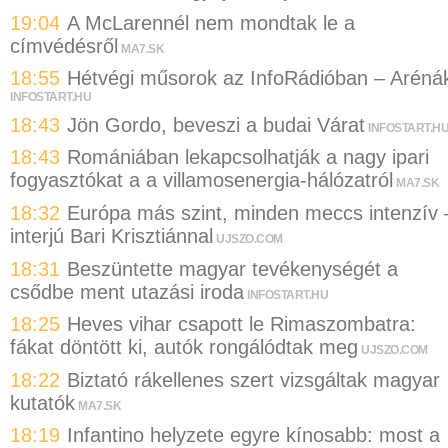
19:04
A McLarennél nem mondtak le a
címvédésről
MA7.SK
18:55
Hétvégi műsorok az InfoRádióban – Aréná
INFOSTART.HU
18:43
Jön Gordo, beveszi a budai Várat
INFOSTART.H
18:43
Romániában lekapcsolhatják a nagy ipari
fogyasztókat a a villamosenergia-hálózatról
MA7.SK
18:32
Európa más szint, minden meccs intenzív 
interjú Bari Krisztiánnal
UJSZO.COM
18:31
Beszüntette magyar tevékenységét a
csődbe ment utazási iroda
INFOSTART.HU
18:25
Heves vihar csapott le Rimaszombatra:
fákat döntött ki, autók rongálódtak meg
UJSZO.COM
18:22
Biztató rákellenes szert vizsgáltak magyar
kutatók
MA7.SK
18:19
Infantino helyzete egyre kínosabb: most a