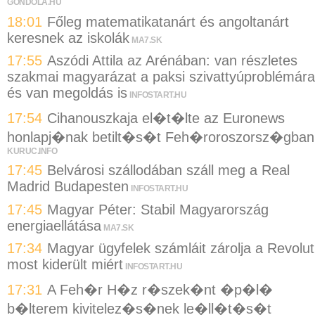
GONDOLA.HU
18:01
Főleg matematikatanárt és angoltanárt
keresnek az iskolák
MA7.SK
17:55
Aszódi Attila az Arénában: van részletes
szakmai magyarázat a paksi szivattyúproblémára
és van megoldás is
INFOSTART.HU
17:54
Cihanouszkaja el�t�lte az Euronews
honlapj�nak betilt�s�t Feh�roroszorsz�gban
KURUC.INFO
17:45
Belvárosi szállodában száll meg a Real
Madrid Budapesten
INFOSTART.HU
17:45
Magyar Péter: Stabil Magyarország
energiaellátása
MA7.SK
17:34
Magyar ügyfelek számláit zárolja a Revolut
most kiderült miért
INFOSTART.HU
17:31
A Feh�r H�z r�szek�nt �p�l�
b�lterem kivitelez�s�nek le�ll�t�s�t