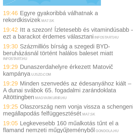
19:46
Egyre gyakoribbá válhatnak a
rekordkisvizek
MA7.SK
19:42
Itt a szezon! Ízletesebb és vitamindúsabb 
ezt a barackot érdemes választani
INFOSTART.HU
19:30
Százmilliós bírság a szegedi BYD-
beruházásnál történt halálos baleset miatt
INFOSTART.HU
19:29
Dunaszerdahelyre érkezett Matovič
kampánya
UJSZO.COM
19:29
Minden szenvedés az édesanyához kiált –
A dunai svábok 65. fogadalmi zarándoklata
Altöttingben
MAGYARKURIR.HU
19:25
Olaszország nem vonja vissza a schengen
megállapodás felfüggesztését
MA7.SK
19:05
Legkevesebb 160 műalkotás tűnt el a
flamand nemzeti műgyűjteményből
GONDOLA.HU