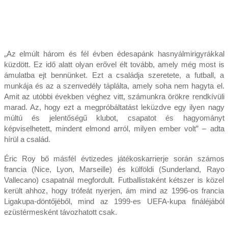
„Az elmúlt három és fél évben édesapánk hasnyálmirigyrákkal
küzdött. Ez idő alatt olyan erővel élt tovább, amely még most is
ámulatba ejt bennünket. Ezt a családja szeretete, a futball, a
munkája és az a szenvedély táplálta, amely soha nem hagyta el.
Amit az utóbbi években véghez vitt, számunkra örökre rendkívüli
marad. Az, hogy ezt a megpróbáltatást leküzdve egy ilyen nagy
múltú és jelentőségű klubot, csapatot és hagyományt
képviselhetett, mindent elmond arról, milyen ember volt” – adta
hírül a család.
Éric Roy bő másfél évtizedes játékoskarrierje során számos
francia (Nice, Lyon, Marseille) és külföldi (Sunderland, Rayo
Vallecano) csapatnál megfordult. Futballistaként kétszer is közel
került ahhoz, hogy trófeát nyerjen, ám mind az 1996-os francia
Ligakupa-döntőjéből, mind az 1999-es UEFA-kupa fináléjából
ezüstérmesként távozhatott csak.