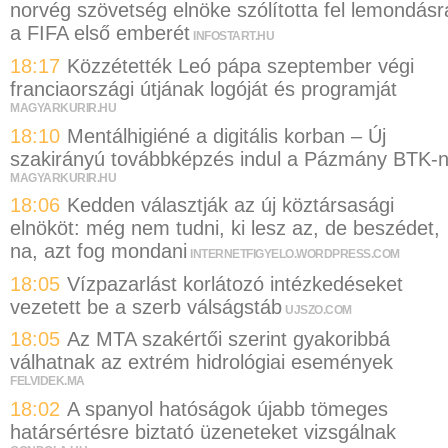
norvég szövetség elnöke szólította fel lemondásr
a FIFA első emberét
INFOSTART.HU
18:17
Közzétették Leó pápa szeptember végi
franciaországi útjának logóját és programját
MAGYARKURIR.HU
18:10
Mentálhigiéné a digitális korban – Új
szakirányú továbbképzés indul a Pázmány BTK-
MAGYARKURIR.HU
18:06
Kedden választják az új köztársasági
elnököt: még nem tudni, ki lesz az, de beszédet,
na, azt fog mondani
INTERNETFIGYELO.WORDPRESS.COM
18:05
Vízpazarlást korlátozó intézkedéseket
vezetett be a szerb válságstáb
UJSZO.COM
18:05
Az MTA szakértői szerint gyakoribbá
válhatnak az extrém hidrológiai események
FELVIDEK.MA
18:02
A spanyol hatóságok újabb tömeges
határsértésre biztató üzeneteket vizsgálnak