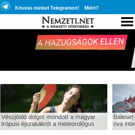
Kövess minket Telegramon!
Miért?
Vészjósló dolgot mondott a magyar
Baleset-
trópusi éjszakákról a meteorológus
óva inte