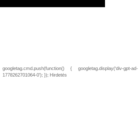
googletag.cmd.push(function() { googletag.display(‘div-gpt-ad-
1778262701064-0’); }); Hirdetés