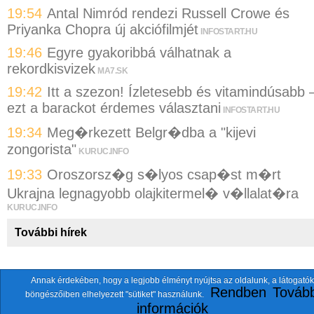
19:54
Antal Nimród rendezi Russell Crowe és
Priyanka Chopra új akciófilmjét
INFOSTART.HU
19:46
Egyre gyakoribbá válhatnak a
rekordkisvizek
MA7.SK
19:42
Itt a szezon! Ízletesebb és vitamindúsabb 
ezt a barackot érdemes választani
INFOSTART.HU
19:34
Meg�rkezett Belgr�dba a "kijevi
zongorista"
KURUC.INFO
19:33
Oroszorsz�g s�lyos csap�st m�rt
Ukrajna legnagyobb olajkitermel� v�llalat�ra
KURUC.INFO
További hírek
Annak érdekében, hogy a legjobb élményt nyújtsa az oldalunk, a látogatók
A fentiekkel együtt összesen
118 oldalt
szemlézünk.
Rendben
Tovább
böngészőiben elhelyezett "sütiket" használunk.
ten.itezmen@itezmen
© 2026 Nemzeti.net - E-mail:
információk