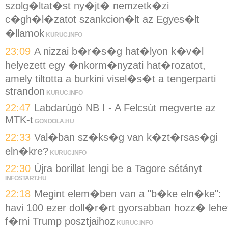
szolg�ltat�st ny�jt� nemzetk�zi
c�gh�l�zatot szankcion�lt az Egyes�lt
�llamok
KURUC.INFO
23:09
A nizzai b�r�s�g hat�lyon k�v�l
helyezett egy �nkorm�nyzati hat�rozatot,
amely tiltotta a burkini visel�s�t a tengerparti
strandon
KURUC.INFO
22:47
Labdarúgó NB I - A Felcsút megverte az
MTK-t
GONDOLA.HU
22:33
Val�ban sz�ks�g van k�zt�rsas�gi
eln�kre?
KURUC.INFO
22:30
Újra borillat lengi be a Tagore sétányt
INFOSTART.HU
22:18
Megint elem�ben van a "b�ke eln�ke":
havi 100 ezer doll�r�rt gyorsabban hozz� lehe
f�rni Trump posztjaihoz
KURUC.INFO