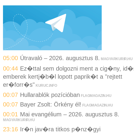
05:00
Útravaló – 2026. augusztus 8.
MAGYARKURIR.HU
00:44
Ez�ttal sem dolgozni ment a cig�ny, id�
emberek kertj�b�l lopott paprik�t a "rejtett
er�forr�s"
KURUC.INFO
00:07
Hullarablók pozícióban
FLAGMAGAZIN.HU
00:07
Bayer Zsolt: Örkény él!
FLAGMAGAZIN.HU
00:01
Mai evangélium – 2026. augusztus 8.
MAGYARKURIR.HU
23:16
Ir�n jav�ra titkos p�nz�gyi