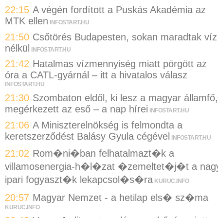
22:15
A végén fordított a Puskás Akadémia az
MTK ellen
INFOSTART.HU
21:50
Csőtörés Budapesten, sokan maradtak víz
nélkül
INFOSTART.HU
21:42
Hatalmas vízmennyiség miatt pörgött az
óra a CATL-gyárnál – itt a hivatalos válasz
INFOSTART.HU
21:30
Szombaton eldől, ki lesz a magyar államfő,
megérkezett az eső – a nap hírei
INFOSTART.HU
21:06
A Miniszterelnökség is felmondta a
keretszerződést Balásy Gyula cégével
INFOSTART.HU
21:02
Rom�ni�ban felhatalmazt�k a
villamosenergia-h�l�zat �zemeltet�j�t a nag
ipari fogyaszt�k lekapcsol�s�ra
KURUC.INFO
20:57
Magyar Nemzet - a hetilap els� sz�ma
KURUC.INFO