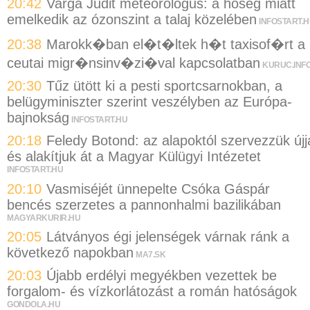
20:42
Varga Judit meteorológus: a hőség miatt
emelkedik az ózonszint a talaj közelében
INFOSTART.
20:38
Marokk�ban el�t�ltek h�t taxisof�rt a
ceutai migr�nsinv�zi�val kapcsolatban
KURUC.INF
20:30
Tűz ütött ki a pesti sportcsarnokban, a
belügyminiszter szerint veszélyben az Európa-
bajnokság
INFOSTART.HU
20:18
Feledy Botond: az alapoktól szervezzük újj
és alakítjuk át a Magyar Külügyi Intézetet
INFOSTART.HU
20:10
Vasmiséjét ünnepelte Csóka Gáspár
bencés szerzetes a pannonhalmi bazilikában
MAGYARKURIR.HU
20:05
Látványos égi jelenségek várnak ránk a
következő napokban
MA7.SK
20:03
Újabb erdélyi megyékben vezettek be
forgalom- és vízkorlátozást a román hatóságok
GONDOLA.HU