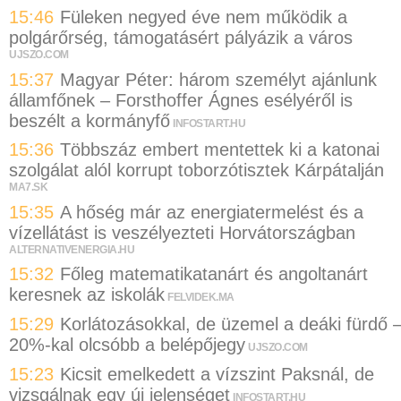
15:46
Füleken negyed éve nem működik a
polgárőrség, támogatásért pályázik a város
UJSZO.COM
15:37
Magyar Péter: három személyt ajánlunk
államfőnek – Forsthoffer Ágnes esélyéről is
beszélt a kormányfő
INFOSTART.HU
15:36
Többszáz embert mentettek ki a katonai
szolgálat alól korrupt toborzótisztek Kárpátalján
MA7.SK
15:35
A hőség már az energiatermelést és a
vízellátást is veszélyezteti Horvátországban
ALTERNATIVENERGIA.HU
15:32
Főleg matematikatanárt és angoltanárt
keresnek az iskolák
FELVIDEK.MA
15:29
Korlátozásokkal, de üzemel a deáki fürdő 
20%-kal olcsóbb a belépőjegy
UJSZO.COM
15:23
Kicsit emelkedett a vízszint Paksnál, de
vizsgálnak egy új jelenséget
INFOSTART.HU