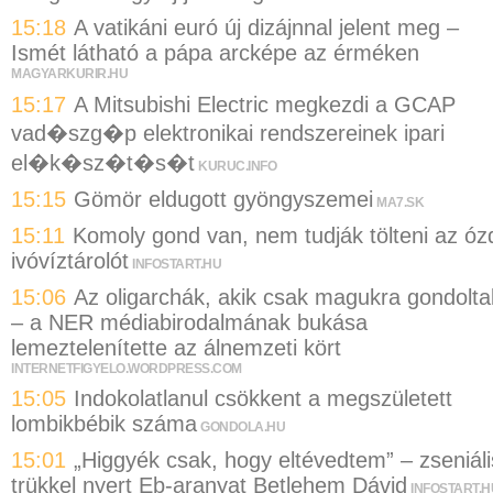
15:18
A vatikáni euró új dizájnnal jelent meg –
Ismét látható a pápa arcképe az érméken
MAGYARKURIR.HU
15:17
A Mitsubishi Electric megkezdi a GCAP
vad�szg�p elektronikai rendszereinek ipari
el�k�sz�t�s�t
KURUC.INFO
15:15
Gömör eldugott gyöngyszemei
MA7.SK
15:11
Komoly gond van, nem tudják tölteni az óz
ivóvíztárolót
INFOSTART.HU
15:06
Az oligarchák, akik csak magukra gondolta
– a NER médiabirodalmának bukása
lemeztelenítette az álnemzeti kört
INTERNETFIGYELO.WORDPRESS.COM
15:05
Indokolatlanul csökkent a megszületett
lombikbébik száma
GONDOLA.HU
15:01
„Higgyék csak, hogy eltévedtem” – zseniáli
trükkel nyert Eb-aranyat Betlehem Dávid
INFOSTART.H