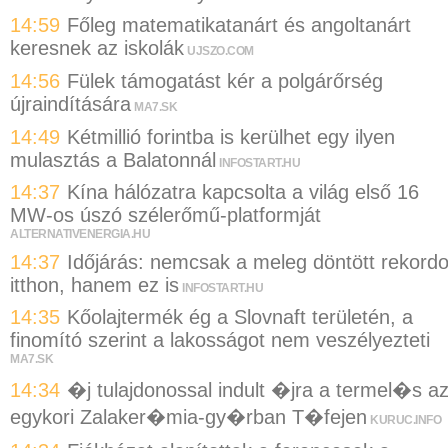
14:59
Főleg matematikatanárt és angoltanárt
keresnek az iskolák
UJSZO.COM
14:56
Fülek támogatást kér a polgárőrség
újraindítására
MA7.SK
14:49
Kétmillió forintba is kerülhet egy ilyen
mulasztás a Balatonnál
INFOSTART.HU
14:37
Kína hálózatra kapcsolta a világ első 16
MW-os úszó szélerőmű-platformját
ALTERNATIVENERGIA.HU
14:37
Időjárás: nemcsak a meleg döntött rekordo
itthon, hanem ez is
INFOSTART.HU
14:35
Kőolajtermék ég a Slovnaft területén, a
finomító szerint a lakosságot nem veszélyezteti
MA7.SK
14:34
�j tulajdonossal indult �jra a termel�s a
egykori Zalaker�mia-gy�rban T�fejen
KURUC.INFO