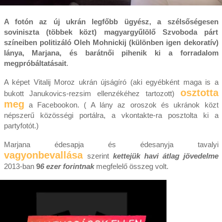
A fotón az új ukrán legfőbb ügyész, a szélsőségesen
soviniszta (többek közt) magyargyűlölő Szvoboda párt
színeiben politizáló Oleh Mohnickij (különben igen dekoratív)
lánya, Marjana, és barátnői pihenik ki a forradalom
megpróbáltatásait
.
A képet Vitalij Moroz ukrán újságíró (aki egyébként maga is a
osztotta
bukott Janukovics-rezsim ellenzékéhez tartozott)
meg
a Facebookon. ( A lány az oroszok és ukránok közt
népszerű közösségi portálra, a vkontakte-ra posztolta ki a
partyfotót.)
Marjana édesapja és édesanyja tavalyi
vagyonbevallása
szerint
kettejük havi átlag jövedelme
2013-ban
9
6 ezer forintnak
megfelelő összeg volt.