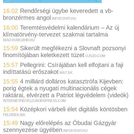
16:02
Rendőrségi ügybe keveredett a vb-
bronzérmes angol
INFOSTART.HU
16:00
Teremtésvédelmi kalendárium – Az új
klímatörvény-tervezet szakmai tartalma
MAGYARKURIR.HU
15:59
Sikerült megfékezni a Slovnaft pozsonyi
finomítójában keletkezett tüzet
UJSZO.COM
15:57
Pellegrini: Csírájában kell elfojtani a faji
indíttatású erőszakot
MA7.SK
15:55
4 milliárd dolláros katasztrófa Kijevben:
porig égtek a nyugati multinacionális cégek
raktárai, elvérzett a Patriot légvédelem (videók)
INTERNETFIGYELO.WORDPRESS.COM
15:54
Középkori várbeli élet digitális köntösben
FELVIDEK.MA
15:49
Nagy előrelépés az Óbudai Gázgyár
szennyezése ügyében
INFOSTART.HU