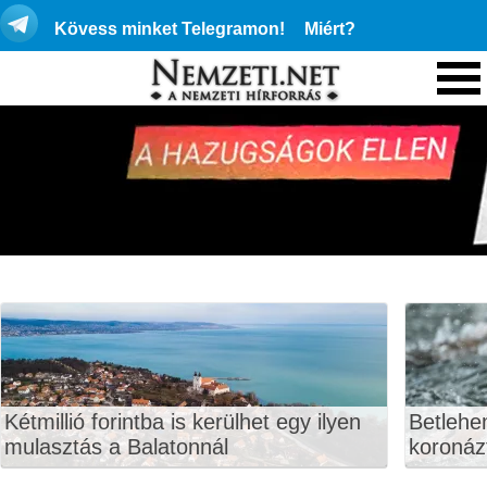
Kövess minket Telegramon!
Miért?
Kétmillió forintba is kerülhet egy ilyen
Betlehe
mulasztás a Balatonnál
koronáz