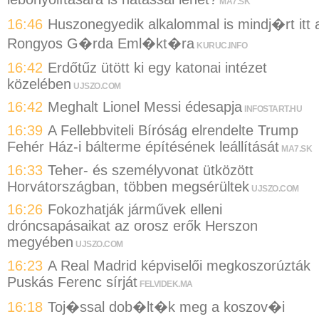
MA7.SK
16:46
Huszonegyedik alkalommal is mindj�rt itt 
Rongyos G�rda Eml�kt�ra
KURUC.INFO
16:42
Erdőtűz ütött ki egy katonai intézet
közelében
UJSZO.COM
16:42
Meghalt Lionel Messi édesapja
INFOSTART.HU
16:39
A Fellebbviteli Bíróság elrendelte Trump
Fehér Ház-i bálterme építésének leállítását
MA7.SK
16:33
Teher- és személyvonat ütközött
Horvátországban, többen megsérültek
UJSZO.COM
16:26
Fokozhatják járművek elleni
dróncsapásaikat az orosz erők Herszon
megyében
UJSZO.COM
16:23
A Real Madrid képviselői megkoszorúzták
Puskás Ferenc sírját
FELVIDEK.MA
16:18
Toj�ssal dob�lt�k meg a koszov�i