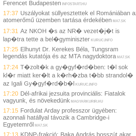
Ferencet Budapesten
INFOSTART.HU
17:37
Uszályokat süllyesztettek el Romániában a
atomerőmű üzemben tartása érdekében
MA7.SK
17:31
Az NKOH �s az NR� vezet�j�t is
lap�tra tette a bel�gyminiszter
KURUC.INFO
17:25
Elhunyt Dr. Kerekes Béla, Tungsram
legendás kutatója és az MTA nagydoktora
MA7.SK
17:24
T�zolt�k a gy�gyf�rd�ben: t�l sok
kl�r miatt ker�lt a k�rh�zba t�bb strandol�
az Igali Gy�gyf�rd�b�l
KURUC.INFO
17:20
Dél-afrikai jezsuita provinciális: Fiatalok
vagyunk, és növekedünk
MAGYARKURIR.HU
17:15
Fordulat Arday professzor ügyében:
azonnali hatállyal távozik a Cambridge-i
Egyetemről
MA7.SK
17:13
KDNP-frakció: Baka András bosszút akar