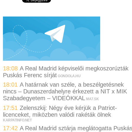
18:08
A Real Madrid képviselői megkoszorúzták
Puskás Ferenc sírját
GONDOLA.HU
18:01
A határnak van széle, a beszélgetésnek
nincs – Dunaszerdahelyre érkezett a NIT x MIK
Szabadegyetem – VIDEÓKKAL
MA7.SK
17:51
Zelenszkij: Négy éve kérjük a Patriot-
licenceket, miközben valódi rakéták ölnek
KARPATINFO.NET
17:42
A Real Madrid sztárja meglátogatta Puská