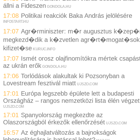
állni a Fideszen
GONDOLA.HU
17:08
Politikai reakciók Baka András jelölésére
INFOSTART.HU
17:07
Agr�rminiszter: m�r augusztus k�zep�
megkezd�dik a k�zvetlen agr�rt�mogat�sok
kifizet�se
KURUC.INFO
17:07
Ismét orosz olajfinomítókra mértek csapás
az ukrán erők
GONDOLA.HU
17:06
Torlódások alakultak ki Pozsonyban a
Lovestream fesztivál miatt
UJSZO.COM
17:01
Európa legszebb épülete lett a budapesti
Országház – rangos nemzetközi lista élén végzet
UJSZO.COM
17:01
Spanyolország megkezdte az
Olaszországból érkezők ellenőrzését
UJSZO.COM
16:57
Az éghajlatváltozás a bajnokságok
lebonyolítására is hatással lehet?