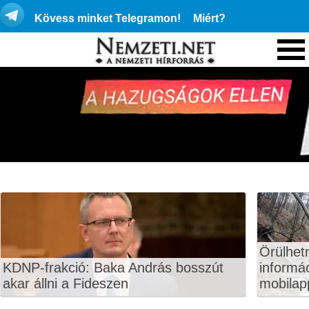
Kövess minket Telegramon!
Miért?
Örülhet
KDNP-frakció: Baka András bosszút
informá
akar állni a Fideszen
mobilapp