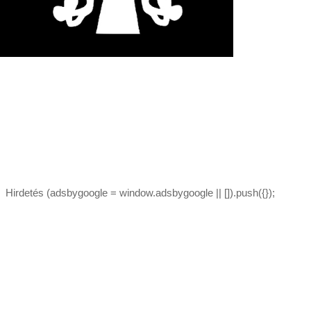
Hirdetés (adsbygoogle = window.adsbygoogle || []).push({});