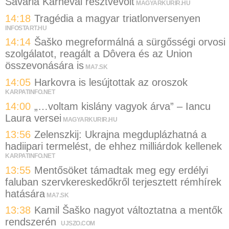
Savaria Karnevál résztvevőit
MAGYARKURIR.HU
14:18
Tragédia a magyar triatlonversenyen
INFOSTART.HU
14:14
Šaško megreformálná a sürgősségi orvosi
szolgálatot, reagált a Dôvera és az Union
összevonására is
MA7.SK
14:05
Harkovra is lesújtottak az oroszok
KARPATINFO.NET
14:00
„…voltam kislány vagyok árva” – Iancu
Laura versei
MAGYARKURIR.HU
13:56
Zelenszkij: Ukrajna megduplázhatná a
hadiipari termelést, de ehhez milliárdok kellenek
KARPATINFO.NET
13:55
Mentősöket támadtak meg egy erdélyi
faluban szervkereskedőkről terjesztett rémhírek
hatására
MA7.SK
13:38
Kamil Šaško nagyot változtatna a mentők
rendszerén
UJSZO.COM