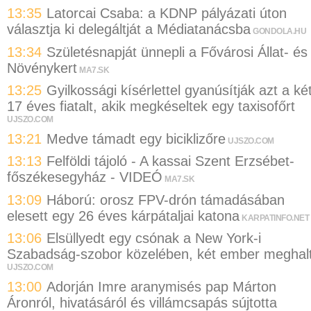
13:35
Latorcai Csaba: a KDNP pályázati úton
választja ki delegáltját a Médiatanácsba
GONDOLA.HU
13:34
Születésnapját ünnepli a Fővárosi Állat- és
Növénykert
MA7.SK
13:25
Gyilkossági kísérlettel gyanúsítják azt a ké
17 éves fiatalt, akik megkéseltek egy taxisofőrt
UJSZO.COM
13:21
Medve támadt egy biciklizőre
UJSZO.COM
13:13
Felföldi tájoló - A kassai Szent Erzsébet-
főszékesegyház - VIDEÓ
MA7.SK
13:09
Háború: orosz FPV-drón támadásában
elesett egy 26 éves kárpátaljai katona
KARPATINFO.NET
13:06
Elsüllyedt egy csónak a New York-i
Szabadság-szobor közelében, két ember meghal
UJSZO.COM
13:00
Adorján Imre aranymisés pap Márton
Áronról, hivatásáról és villámcsapás sújtotta