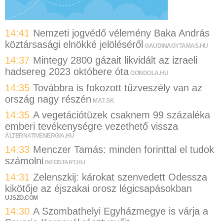
14:41
Nemzeti jogvédő vélemény Baka András
köztársasági elnökké jelöléséről
GAUDINAGYTAMAS.HU
14:37
Mintegy 2800 gázait likvidált az izraeli
hadsereg 2023 októbere óta
GONDOLA.HU
14:35
Továbbra is fokozott tűzveszély van az
ország nagy részén
MA7.SK
14:35
A vegetációtüzek csaknem 99 százaléka
emberi tevékenységre vezethető vissza
ALTERNATIVENERGIA.HU
14:33
Menczer Tamás: minden forinttal el tudok
számolni
INFOSTART.HU
14:31
Zelenszkij: károkat szenvedett Odessza
kikötője az éjszakai orosz légicsapásokban
UJSZO.COM
14:30
A Szombathelyi Egyházmegye is várja a