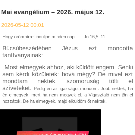
Mai evangélium – 2026. május 12.
2026-05-12 00:01
Hogy örömhírrel induljon minden nap… – Jn 16,5–11
Búcsúbeszédében Jézus ezt mondotta
tanítványainak:
„Most elmegyek ahhoz, aki küldött engem. Senki
sem kérdi közületek: hová mégy? De mivel ezt
mondtam nektek, szomorúság tölti el
szíveteket.
Pedig én az igazságot mondom: Jobb nektek, ha
én elmegyek, mert ha nem megyek el, a Vigasztaló nem jön el
hozzátok. De ha elmegyek, majd elküldöm őt nektek.