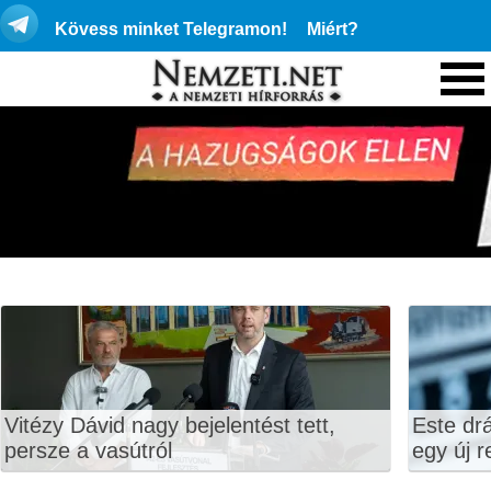
Kövess minket Telegramon!
Miért?
Vitézy Dávid nagy bejelentést tett,
Este dr
persze a vasútról
egy új r