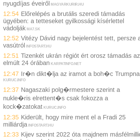
nyugdíjas éveiről
MAGYARKURIR.HU
12:54
Előrelépés a brutális szeredi támadás
ügyében: a tetteseket gyilkossági kísérlettel
vádolják
MA7.SK
12:52
Vitézy Dávid nagy bejelentést tett, persze 
vasútról
INFOSTART.HU
12:51
Tizenkét ukrán régiót ért orosz támadás az
elmúlt 24 órában
KARPATINFO.NET
12:47
Ir�n dikt�lja az iramot a boh�c Trumpna
KURUC.INFO
12:37
Nagaszaki polg�rmestere szerint a
nukle�ris elrettent�s csak fokozza a
kock�zatokat
KURUC.INFO
12:35
Kiderült, hogy mire ment el a Fradi 25
milliárdja
INFOSTART.HU
12:33
Kijev szerint 2022 óta majdnem másfélmilli