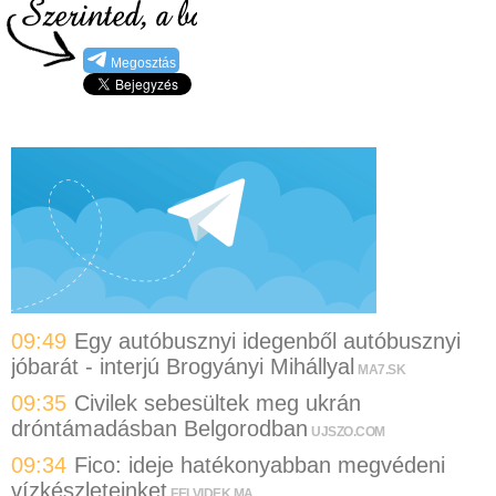
Megosztás
09:49
Egy autóbusznyi idegenből autóbusznyi
jóbarát - interjú Brogyányi Mihállyal
MA7.SK
09:35
Civilek sebesültek meg ukrán
dróntámadásban Belgorodban
UJSZO.COM
09:34
Fico: ideje hatékonyabban megvédeni
vízkészleteinket
FELVIDEK.MA