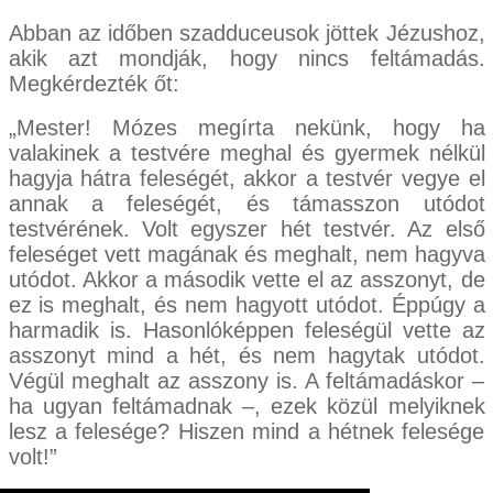
Abban az időben szadduceusok jöttek Jézushoz,
akik azt mondják, hogy nincs feltámadás.
Megkérdezték őt:
„Mester! Mózes megírta nekünk, hogy ha
valakinek a testvére meghal és gyermek nélkül
hagyja hátra feleségét, akkor a testvér vegye el
annak a feleségét, és támasszon utódot
testvérének. Volt egyszer hét testvér. Az első
feleséget vett magának és meghalt, nem hagyva
utódot. Akkor a második vette el az asszonyt, de
ez is meghalt, és nem hagyott utódot. Éppúgy a
harmadik is. Hasonlóképpen feleségül vette az
asszonyt mind a hét, és nem hagytak utódot.
Végül meghalt az asszony is. A feltámadáskor –
ha ugyan feltámadnak –, ezek közül melyiknek
lesz a felesége? Hiszen mind a hétnek felesége
volt!”