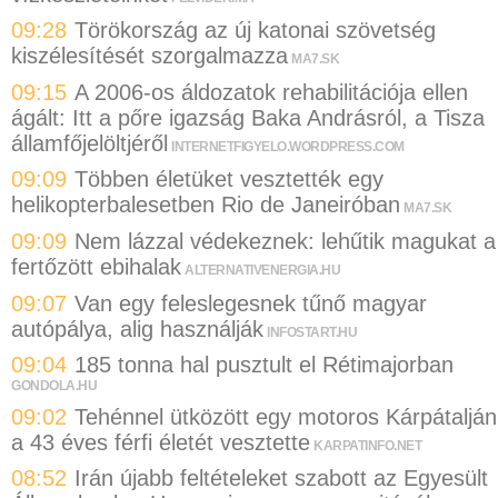
09:28
Törökország az új katonai szövetség
kiszélesítését szorgalmazza
MA7.SK
09:15
A 2006-os áldozatok rehabilitációja ellen
ágált: Itt a pőre igazság Baka Andrásról, a Tisza
államfőjelöltjéről
INTERNETFIGYELO.WORDPRESS.COM
09:09
Többen életüket vesztették egy
helikopterbalesetben Rio de Janeiróban
MA7.SK
09:09
Nem lázzal védekeznek: lehűtik magukat a
fertőzött ebihalak
ALTERNATIVENERGIA.HU
09:07
Van egy feleslegesnek tűnő magyar
autópálya, alig használják
INFOSTART.HU
09:04
185 tonna hal pusztult el Rétimajorban
GONDOLA.HU
09:02
Tehénnel ütközött egy motoros Kárpátalján
a 43 éves férfi életét vesztette
KARPATINFO.NET
08:52
Irán újabb feltételeket szabott az Egyesült