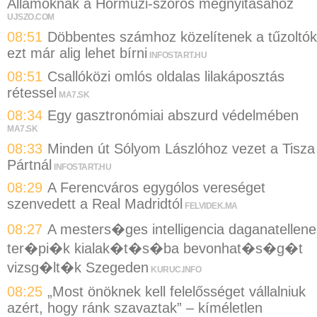
Államoknak a Hormuzi-szoros megnyitásához
UJSZO.COM
08:51
Döbbentes számhoz közelítenek a tűzoltók
ezt már alig lehet bírni
INFOSTART.HU
08:51
Csallóközi omlós oldalas lilakáposztás
rétessel
MA7.SK
08:34
Egy gasztronómiai abszurd védelmében
MA7.SK
08:33
Minden út Sólyom Lászlóhoz vezet a Tisza
Pártnál
INFOSTART.HU
08:29
A Ferencváros egygólos vereséget
szenvedett a Real Madridtól
FELVIDEK.MA
08:27
A mesters�ges intelligencia daganatellene
ter�pi�k kialak�t�s�ba bevonhat�s�g�t
vizsg�lt�k Szegeden
KURUC.INFO
08:25
„Most önöknek kell felelősséget vállalniuk
azért, hogy ránk szavaztak” – kíméletlen