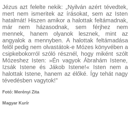
Jézus azt felelte nekik: „Nyilván azért tévedtek,
mert nem ismeritek az írásokat, sem az Isten
hatalmát! Hiszen amikor a halottak feltámadnak,
már nem házasodnak, sem férjhez nem
mennek, hanem olyanok lesznek, mint az
angyalok a mennyben. A halottak feltámadása
felől pedig nem olvastátok-e Mózes könyvében a
csipkebokorról szóló résznél, hogy miként szólt
Mózeshez Isten: »Én vagyok Ábrahám Istene,
Izsák Istene és Jákob Istene!« Isten nem a
halottak Istene, hanem az élőké. Így tehát nagy
tévedésben vagytok!”
Fotó: Merényi Zita
Magyar Kurír