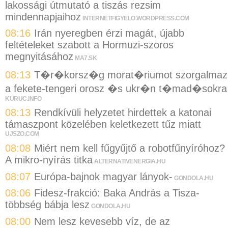
lakossági útmutató a tiszás rezsim
mindennapjaihoz
INTERNETFIGYELO.WORDPRESS.COM
08:16
Irán nyeregben érzi magát, újabb
feltételeket szabott a Hormuzi-szoros
megnyitásához
MA7.SK
08:13
T�r�korsz�g morat�riumot szorgalmaz
a fekete-tengeri orosz �s ukr�n t�mad�sokra
KURUC.INFO
08:13
Rendkívüli helyzetet hirdettek a katonai
támaszpont közelében keletkezett tűz miatt
UJSZO.COM
08:08
Miért nem kell fűgyűjtő a robotfűnyíróhoz?
A mikro-nyírás titka
ALTERNATIVENERGIA.HU
08:07
Európa-bajnok magyar lányok-
GONDOLA.HU
08:06
Fidesz-frakció: Baka András a Tisza-
többség bábja lesz
GONDOLA.HU
08:00
Nem lesz kevesebb víz, de az