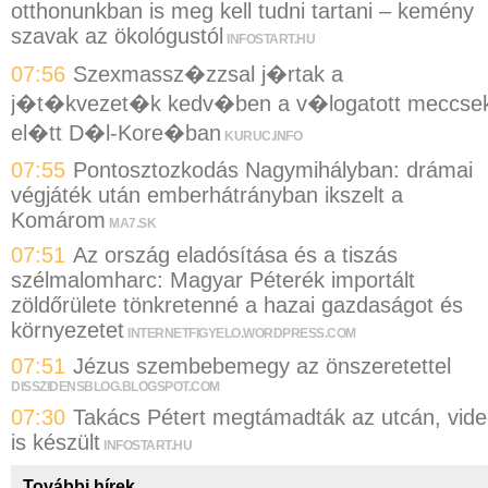
otthonunkban is meg kell tudni tartani – kemény
szavak az ökológustól
INFOSTART.HU
07:56
Szexmassz�zzsal j�rtak a
j�t�kvezet�k kedv�ben a v�logatott meccse
el�tt D�l-Kore�ban
KURUC.INFO
07:55
Pontosztozkodás Nagymihályban: drámai
végjáték után emberhátrányban ikszelt a
Komárom
MA7.SK
07:51
Az ország eladósítása és a tiszás
szélmalomharc: Magyar Péterék importált
zöldőrülete tönkretenné a hazai gazdaságot és
környezetet
INTERNETFIGYELO.WORDPRESS.COM
07:51
Jézus szembebemegy az önszeretettel
DISSZIDENSBLOG.BLOGSPOT.COM
07:30
Takács Pétert megtámadták az utcán, vid
is készült
INFOSTART.HU
További hírek