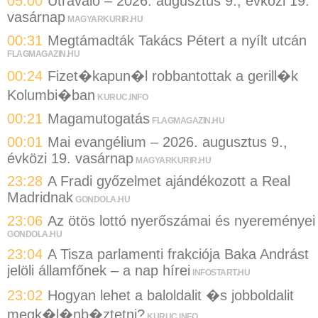
05:00
Útravaló – 2026. augusztus 9., évközi 19.
vasárnap
MAGYARKURIR.HU
00:31
Megtámadták Takács Pétert a nyílt utcán
FLAGMAGAZIN.HU
00:24
Fizet�kapun�l robbantottak a gerill�k
Kolumbi�ban
KURUC.INFO
00:21
Magamutogatás
FLAGMAGAZIN.HU
00:01
Mai evangélium – 2026. augusztus 9.,
évközi 19. vasárnap
MAGYARKURIR.HU
23:28
A Fradi győzelmet ajándékozott a Real
Madridnak
GONDOLA.HU
23:06
Az ötös lottó nyerőszámai és nyereményei
GONDOLA.HU
23:04
A Tisza parlamenti frakciója Baka Andrást
jelöli államfőnek – a nap hírei
INFOSTART.HU
23:02
Hogyan lehet a baloldalit �s jobboldalit
megk�l�nb�ztetni?
KURUC.INFO