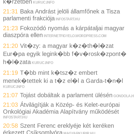
k�rzetben
KURUC.INFO
21:31
Baka Andrást jelöli államfőnek a Tisza
parlamenti frakciója
INFOSTART.HU
21:23
Fokozódó nyomás a kárpátaljai magyar
diaszpóra ellen
INTERNETFIGYELO.WORDPRESS.COM
21:20
Vit�zy: a magyar k�z�th�l�zat
Eur�pa egyik legink�bb f�v�rosk�zpont�
h�l�zata
KURUC.INFO
21:19
T�bb mint k�tsz�z embert
menek�tettek ki a t�z el�l a Garda-t�n�l
KURUC.INFO
21:07
Tojást dobáltak a parlament ülésén
GONDOLA.
21:03
Átvilágítják a Közép- és Kelet-európai
Onkológiai Akadémia Alapítvány működését
INFOSTART.HU
20:58
Szent Ferenc ereklyéje két keréken
érkezett Csíksomlyóra
MAGYARKURIR.HU