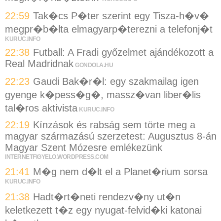
22:59
Tak�cs P�ter szerint egy Tisza-h�v�
megpr�b�lta elmagyarp�terezni a telefonj�t
KURUC.INFO
22:38
Futball: A Fradi győzelmet ajándékozott a
Real Madridnak
GONDOLA.HU
22:23
Gaudi Bak�r�l: egy szakmailag igen
gyenge k�pess�g�, massz�van liber�lis
tal�ros aktivista
KURUC.INFO
22:19
Kínzások és rabság sem törte meg a
magyar származású szerzetest: Augusztus 8-án
Magyar Szent Mózesre emlékezünk
INTERNETFIGYELO.WORDPRESS.COM
21:41
M�g nem d�lt el a Planet�rium sorsa
KURUC.INFO
21:38
Hadt�rt�neti rendezv�ny ut�n
keletkezett t�z egy nyugat-felvid�ki katonai