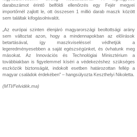
darabszámot érintő belföldi ellenőrzés egy Fejér megyei
importőrnél zajlott le, ott összesen 1 millió darab maszk között
sem találtak kifogásolnivalót.
„Az európai szinten élenjáró magyarországi beoltottsági arány
sem változtat azon, hogy a mindennapokban az előírások
betartásával, így maszkviseléssel védhetjük a
legeredményesebben a saját egészségünket, és óvhatunk meg
másokat. Az Innovációs és Technológiai Minisztérium a
továbbiakban is figyelemmel kíséri a védekezéshez szükséges
eszközök biztonságát, indokolt esetben határozottan fellép a
magyar családok érdekében” – hangsúlyozta Keszthelyi Nikoletta.
(MTI/Felvidék.ma)