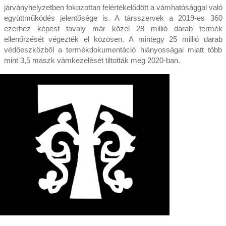
járványhelyzetben fokozottan felértékelődött a vámhatósággal való
együttműködés jelentősége is. A társszervek a 2019-es 360
ezerhez képest tavaly már közel 28 millió darab termék
ellenőrzését végezték el közösen. A mintegy 25 millió darab
védőeszközből a termékdokumentáció hiányosságai miatt több
mint 3,5 maszk vámkezelését tiltották meg 2020-ban.