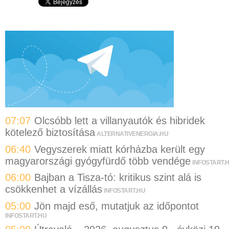
07:07
Olcsóbb lett a villanyautók és hibridek
kötelező biztosítása
ALTERNATIVENERGIA.HU
06:40
Vegyszerek miatt kórházba került egy
magyarországi gyógyfürdő több vendége
INFOSTART.
06:00
Bajban a Tisza-tó: kritikus szint alá is
csökkenhet a vízállás
INFOSTART.HU
05:00
Jön majd eső, mutatjuk az időpontot
INFOSTART.HU