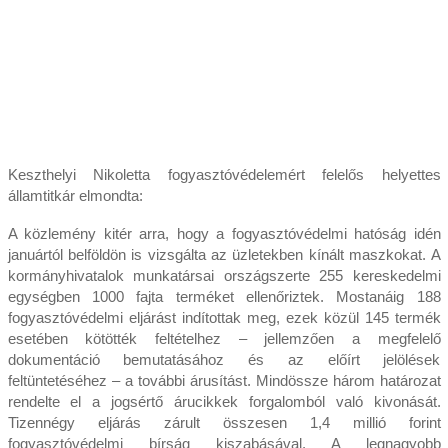
Keszthelyi Nikoletta fogyasztóvédelemért felelős helyettes
államtitkár elmondta:
A közlemény kitér arra, hogy a fogyasztóvédelmi hatóság idén
januártól belföldön is vizsgálta az üzletekben kínált maszkokat. A
kormányhivatalok munkatársai országszerte 255 kereskedelmi
egységben 1000 fajta terméket ellenőriztek. Mostanáig 188
fogyasztóvédelmi eljárást indítottak meg, ezek közül 145 termék
esetében kötötték feltételhez – jellemzően a megfelelő
dokumentáció bemutatásához és az előírt jelölések
feltüntetéséhez – a további árusítást. Mindössze három határozat
rendelte el a jogsértő árucikkek forgalomból való kivonását.
Tizennégy eljárás zárult összesen 1,4 millió forint
fogyasztóvédelmi bírság kiszabásával. A legnagyobb