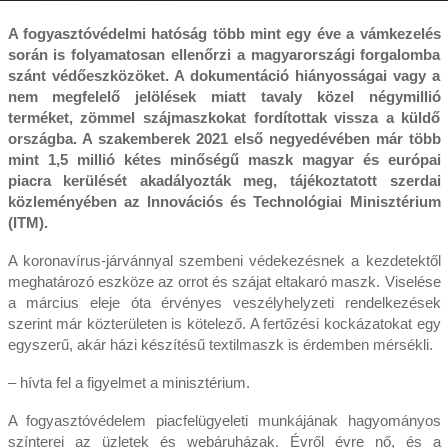
A fogyasztóvédelmi hatóság több mint egy éve a vámkezelés
során is folyamatosan ellenőrzi a magyarországi forgalomba
szánt védőeszközöket. A dokumentáció hiányosságai vagy a
nem megfelelő jelölések miatt tavaly közel négymillió
terméket, zömmel szájmaszkokat fordítottak vissza a küldő
országba. A szakemberek 2021 első negyedévében már több
mint 1,5 millió kétes minőségű maszk magyar és európai
piacra kerülését akadályozták meg, tájékoztatott szerdai
közleményében az Innovációs és Technológiai Minisztérium
(ITM).
A koronavírus-járvánnyal szembeni védekezésnek a kezdetektől
meghatározó eszköze az orrot és szájat eltakaró maszk. Viselése
a március eleje óta érvényes veszélyhelyzeti rendelkezések
szerint már közterületen is kötelező. A fertőzési kockázatokat egy
egyszerű, akár házi készítésű textilmaszk is érdemben mérsékli.
– hívta fel a figyelmet a minisztérium.
A fogyasztóvédelem piacfelügyeleti munkájának hagyományos
színterei az üzletek és webáruházak. Évről évre nő, és a