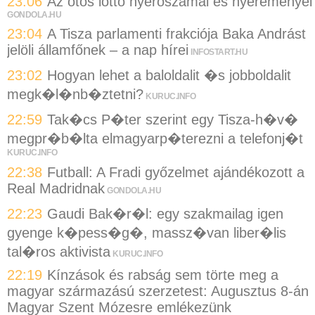
23:06
Az ötös lottó nyerőszámai és nyereményei
GONDOLA.HU
23:04
A Tisza parlamenti frakciója Baka Andrást
jelöli államfőnek – a nap hírei
INFOSTART.HU
23:02
Hogyan lehet a baloldalit �s jobboldalit
megk�l�nb�ztetni?
KURUC.INFO
22:59
Tak�cs P�ter szerint egy Tisza-h�v�
megpr�b�lta elmagyarp�terezni a telefonj�t
KURUC.INFO
22:38
Futball: A Fradi győzelmet ajándékozott a
Real Madridnak
GONDOLA.HU
22:23
Gaudi Bak�r�l: egy szakmailag igen
gyenge k�pess�g�, massz�van liber�lis
tal�ros aktivista
KURUC.INFO
22:19
Kínzások és rabság sem törte meg a
magyar származású szerzetest: Augusztus 8-án
Magyar Szent Mózesre emlékezünk