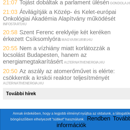
21:07
Tojást dobáltak a parlament ülésén
GONDOLA.
21:03
Átvilágítják a Közép- és Kelet-európai
Onkológiai Akadémia Alapítvány működését
INFOSTART.HU
20:58
Szent Ferenc ereklyéje két keréken
érkezett Csíksomlyóra
MAGYARKURIR.HU
20:55
Nem a vízhiány miatt korlátozzák a
locsolást Budapesten, hanem az
energiamegtakarításért
ALTERNATIVENERGIA.HU
20:50
Az aszály az atomerőművet is elérte:
csökkentik a krskói reaktor teljesítményét
ALTERNATIVENERGIA.HU
További hírek
Annak érdekében, hogy a legjobb élményt nyújtsa az oldalunk, a látogatók
A fentiekkel együtt összesen
118 oldalt
szemlézünk.
Rendben
Tovább
böngészőiben elhelyezett "sütiket" használunk.
ten.itezmen@itezmen
© 2026 Nemzeti.net - E-mail:
információk