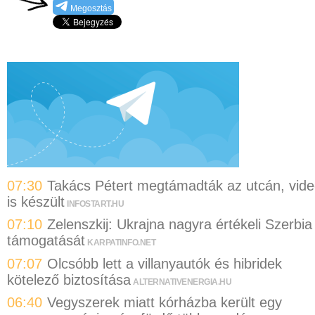
Megosztás
07:30
Takács Pétert megtámadták az utcán, vid
is készült
INFOSTART.HU
07:10
Zelenszkij: Ukrajna nagyra értékeli Szerbia
támogatását
KARPATINFO.NET
07:07
Olcsóbb lett a villanyautók és hibridek
kötelező biztosítása
ALTERNATIVENERGIA.HU
06:40
Vegyszerek miatt kórházba került egy