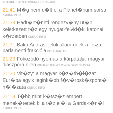
INTERNETFIGYELO.WORDPRESS.COM
21:41
M�g nem d�lt el a Planet�rium sorsa
KURUC.INFO
21:38
Hadt�rt�neti rendezv�ny ut�n
keletkezett t�z egy nyugat-felvid�ki katonai
k�rzetben
KURUC.INFO
21:31
Baka Andrást jelöli államfőnek a Tisza
parlamenti frakciója
INFOSTART.HU
21:23
Fokozódó nyomás a kárpátaljai magyar
diaszpóra ellen
INTERNETFIGYELO.WORDPRESS.COM
21:20
Vit�zy: a magyar k�z�th�l�zat
Eur�pa egyik legink�bb f�v�rosk�zpont�
h�l�zata
KURUC.INFO
21:19
T�bb mint k�tsz�z embert
menek�tettek ki a t�z el�l a Garda-t�n�l
KURUC.INFO