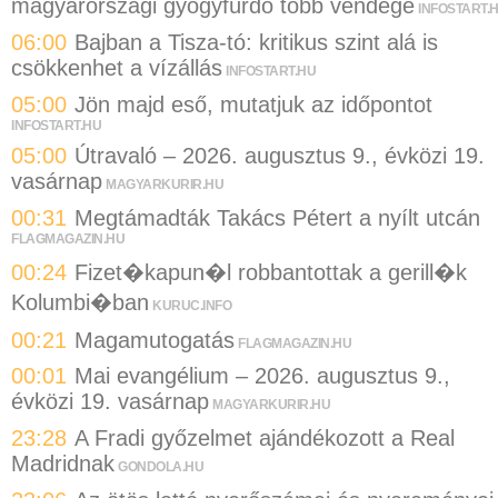
magyarországi gyógyfürdő több vendége
INFOSTART.
06:00
Bajban a Tisza-tó: kritikus szint alá is
csökkenhet a vízállás
INFOSTART.HU
05:00
Jön majd eső, mutatjuk az időpontot
INFOSTART.HU
05:00
Útravaló – 2026. augusztus 9., évközi 19.
vasárnap
MAGYARKURIR.HU
00:31
Megtámadták Takács Pétert a nyílt utcán
FLAGMAGAZIN.HU
00:24
Fizet�kapun�l robbantottak a gerill�k
Kolumbi�ban
KURUC.INFO
00:21
Magamutogatás
FLAGMAGAZIN.HU
00:01
Mai evangélium – 2026. augusztus 9.,
évközi 19. vasárnap
MAGYARKURIR.HU
23:28
A Fradi győzelmet ajándékozott a Real
Madridnak
GONDOLA.HU