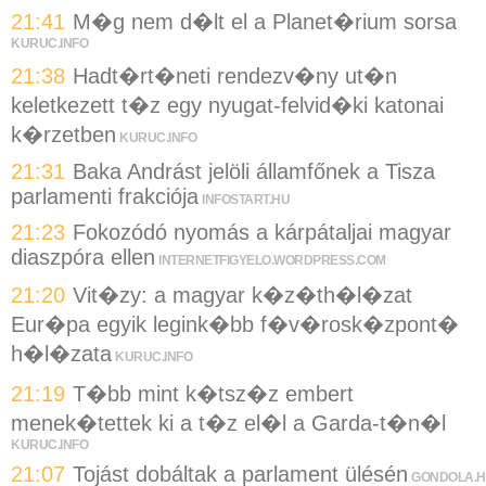
21:41
M�g nem d�lt el a Planet�rium sorsa
KURUC.INFO
21:38
Hadt�rt�neti rendezv�ny ut�n
keletkezett t�z egy nyugat-felvid�ki katonai
k�rzetben
KURUC.INFO
21:31
Baka Andrást jelöli államfőnek a Tisza
parlamenti frakciója
INFOSTART.HU
21:23
Fokozódó nyomás a kárpátaljai magyar
diaszpóra ellen
INTERNETFIGYELO.WORDPRESS.COM
21:20
Vit�zy: a magyar k�z�th�l�zat
Eur�pa egyik legink�bb f�v�rosk�zpont�
h�l�zata
KURUC.INFO
21:19
T�bb mint k�tsz�z embert
menek�tettek ki a t�z el�l a Garda-t�n�l
KURUC.INFO
21:07
Tojást dobáltak a parlament ülésén
GONDOLA.