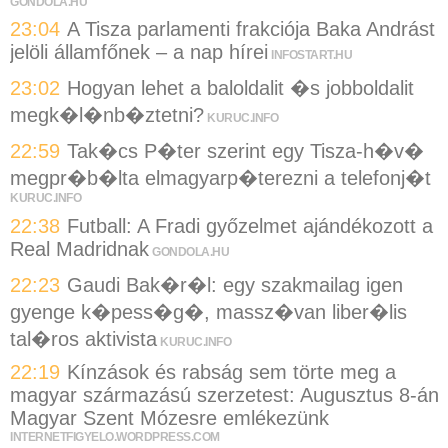
GONDOLA.HU
23:04
A Tisza parlamenti frakciója Baka Andrást
jelöli államfőnek – a nap hírei
INFOSTART.HU
23:02
Hogyan lehet a baloldalit �s jobboldalit
megk�l�nb�ztetni?
KURUC.INFO
22:59
Tak�cs P�ter szerint egy Tisza-h�v�
megpr�b�lta elmagyarp�terezni a telefonj�t
KURUC.INFO
22:38
Futball: A Fradi győzelmet ajándékozott a
Real Madridnak
GONDOLA.HU
22:23
Gaudi Bak�r�l: egy szakmailag igen
gyenge k�pess�g�, massz�van liber�lis
tal�ros aktivista
KURUC.INFO
22:19
Kínzások és rabság sem törte meg a
magyar származású szerzetest: Augusztus 8-án
Magyar Szent Mózesre emlékezünk
INTERNETFIGYELO.WORDPRESS.COM