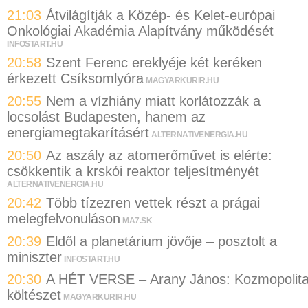
21:03
Átvilágítják a Közép- és Kelet-európai
Onkológiai Akadémia Alapítvány működését
INFOSTART.HU
20:58
Szent Ferenc ereklyéje két keréken
érkezett Csíksomlyóra
MAGYARKURIR.HU
20:55
Nem a vízhiány miatt korlátozzák a
locsolást Budapesten, hanem az
energiamegtakarításért
ALTERNATIVENERGIA.HU
20:50
Az aszály az atomerőművet is elérte:
csökkentik a krskói reaktor teljesítményét
ALTERNATIVENERGIA.HU
20:42
Több tízezren vettek részt a prágai
melegfelvonuláson
MA7.SK
20:39
Eldől a planetárium jövője – posztolt a
miniszter
INFOSTART.HU
20:30
A HÉT VERSE – Arany János: Kozmopolit
költészet
MAGYARKURIR.HU