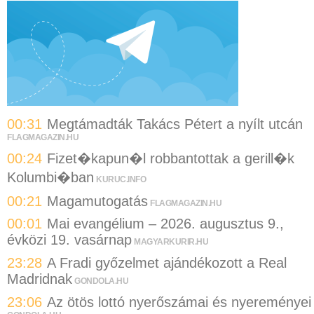
00:31
Megtámadták Takács Pétert a nyílt utcán
FLAGMAGAZIN.HU
00:24
Fizet�kapun�l robbantottak a gerill�k
Kolumbi�ban
KURUC.INFO
00:21
Magamutogatás
FLAGMAGAZIN.HU
00:01
Mai evangélium – 2026. augusztus 9.,
évközi 19. vasárnap
MAGYARKURIR.HU
23:28
A Fradi győzelmet ajándékozott a Real
Madridnak
GONDOLA.HU
23:06
Az ötös lottó nyerőszámai és nyereményei