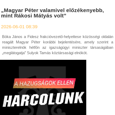
„Magyar Péter valamivel előzékenyebb,
mint Rákosi Mátyás volt”
2026-06-01 08:39
Bóka János a Fidesz frakcióvezető-helyettese közösségi oldalán
reagált Magyar Péter korábbi bejelentésére, amely szerint a
miniszterelnök hétfőn az igazságügyi miniszter társaságában
„meglátogatja” Sulyok Tamás köztársasági elnököt.