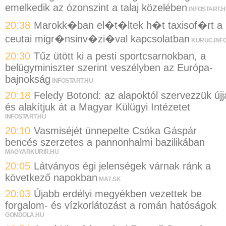
emelkedik az ózonszint a talaj közelében
INFOSTART.
20:38
Marokk�ban el�t�ltek h�t taxisof�rt a
ceutai migr�nsinv�zi�val kapcsolatban
KURUC.INF
20:30
Tűz ütött ki a pesti sportcsarnokban, a
belügyminiszter szerint veszélyben az Európa-
bajnokság
INFOSTART.HU
20:18
Feledy Botond: az alapoktól szervezzük újj
és alakítjuk át a Magyar Külügyi Intézetet
INFOSTART.HU
20:10
Vasmiséjét ünnepelte Csóka Gáspár
bencés szerzetes a pannonhalmi bazilikában
MAGYARKURIR.HU
20:05
Látványos égi jelenségek várnak ránk a
következő napokban
MA7.SK
20:03
Újabb erdélyi megyékben vezettek be
forgalom- és vízkorlátozást a román hatóságok
GONDOLA.HU