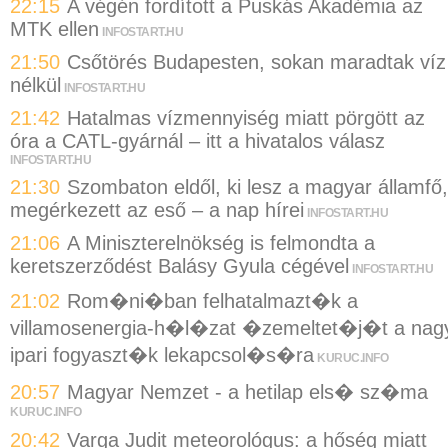
22:15
A végén fordított a Puskás Akadémia az
MTK ellen
INFOSTART.HU
21:50
Csőtörés Budapesten, sokan maradtak víz
nélkül
INFOSTART.HU
21:42
Hatalmas vízmennyiség miatt pörgött az
óra a CATL-gyárnál – itt a hivatalos válasz
INFOSTART.HU
21:30
Szombaton eldől, ki lesz a magyar államfő,
megérkezett az eső – a nap hírei
INFOSTART.HU
21:06
A Miniszterelnökség is felmondta a
keretszerződést Balásy Gyula cégével
INFOSTART.HU
21:02
Rom�ni�ban felhatalmazt�k a
villamosenergia-h�l�zat �zemeltet�j�t a nag
ipari fogyaszt�k lekapcsol�s�ra
KURUC.INFO
20:57
Magyar Nemzet - a hetilap els� sz�ma
KURUC.INFO
20:42
Varga Judit meteorológus: a hőség miatt