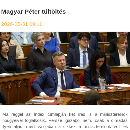
Magyar Péter túltöltés
2026-05-31 09:11
Ma reggel az Index címlapján két írás is a miniszterelnök
nőügyeivel foglalkozik. Persze igazából nem, csak a címadás
ilyen aljas, mert valójában a cikkek a miniszterelnök volt és