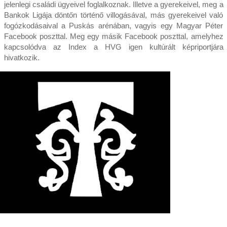
jelenlegi családi ügyeivel foglalkoznak. Illetve a gyerekeivel, meg a
Bankok Ligája döntőn történő villogásával, más gyerekeivel való
fogózkodásaival a Puskás arénában, vagyis egy Magyar Péter
Facebook poszttal. Meg egy másik Facebook poszttal, amelyhez
kapcsolódva az Index a HVG igen kultúrált képriportjára
hivatkozik.