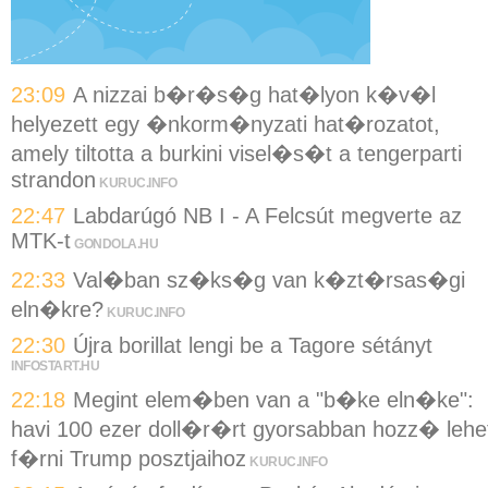
23:09
A nizzai b�r�s�g hat�lyon k�v�l
helyezett egy �nkorm�nyzati hat�rozatot,
amely tiltotta a burkini visel�s�t a tengerparti
strandon
KURUC.INFO
22:47
Labdarúgó NB I - A Felcsút megverte az
MTK-t
GONDOLA.HU
22:33
Val�ban sz�ks�g van k�zt�rsas�gi
eln�kre?
KURUC.INFO
22:30
Újra borillat lengi be a Tagore sétányt
INFOSTART.HU
22:18
Megint elem�ben van a "b�ke eln�ke":
havi 100 ezer doll�r�rt gyorsabban hozz� lehe
f�rni Trump posztjaihoz
KURUC.INFO