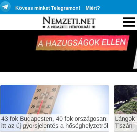
Kövess minket Telegramon!
Miért?
43 fok Budapesten, 40 fok országosan:
Lángok 
itt az új gyorsjelentés a hőséghelyzetről
Tiszán