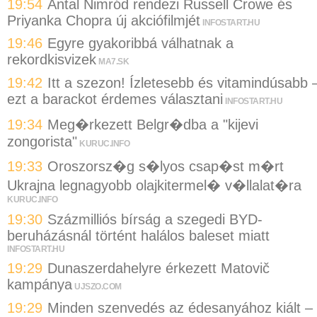
19:54
Antal Nimród rendezi Russell Crowe és
Priyanka Chopra új akciófilmjét
INFOSTART.HU
19:46
Egyre gyakoribbá válhatnak a
rekordkisvizek
MA7.SK
19:42
Itt a szezon! Ízletesebb és vitamindúsabb 
ezt a barackot érdemes választani
INFOSTART.HU
19:34
Meg�rkezett Belgr�dba a "kijevi
zongorista"
KURUC.INFO
19:33
Oroszorsz�g s�lyos csap�st m�rt
Ukrajna legnagyobb olajkitermel� v�llalat�ra
KURUC.INFO
19:30
Százmilliós bírság a szegedi BYD-
beruházásnál történt halálos baleset miatt
INFOSTART.HU
19:29
Dunaszerdahelyre érkezett Matovič
kampánya
UJSZO.COM
19:29
Minden szenvedés az édesanyához kiált –