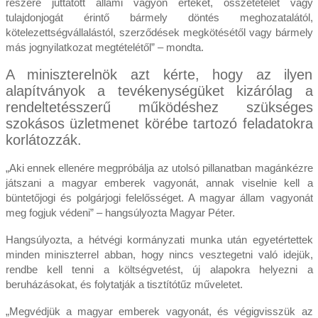
részére juttatott állami vagyon értékét, összetételét vagy
tulajdonjogát érintő bármely döntés meghozatalától,
kötelezettségvállalástól, szerződések megkötésétől vagy bármely
más jognyilatkozat megtételétől” – mondta.
A miniszterelnök azt kérte, hogy az ilyen
alapítványok a tevékenységüket kizárólag a
rendeltetésszerű működéshez szükséges
szokásos üzletmenet körébe tartozó feladatokra
korlátozzák.
„Aki ennek ellenére megpróbálja az utolsó pillanatban magánkézre
játszani a magyar emberek vagyonát, annak viselnie kell a
büntetőjogi és polgárjogi felelősséget. A magyar állam vagyonát
meg fogjuk védeni” – hangsúlyozta Magyar Péter.
Hangsúlyozta, a hétvégi kormányzati munka után egyetértettek
minden miniszterrel abban, hogy nincs vesztegetni való idejük,
rendbe kell tenni a költségvetést, új alapokra helyezni a
beruházásokat, és folytatják a tisztítótűz műveletet.
„Megvédjük a magyar emberek vagyonát, és végigvisszük az