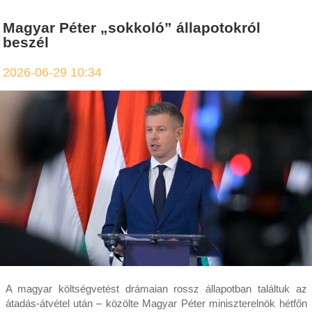
Magyar Péter „sokkoló” állapotokról
beszél
2026-06-29 10:34
A magyar költségvetést drámaian rossz állapotban találtuk az
átadás-átvétel után – közölte Magyar Péter miniszterelnök hétfőn