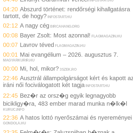
INFOSTART.HU
04:20
Abszurd történet: rendőrségi kihallgatásra
tartott, de hogy?
INFOSTART.HU
02:12
A nagy cég
BIRCAHANG.ORG
00:08
Bayer Zsolt: Most azonnal!
FLAGMAGAZIN.HU
00:07
Lavrov téved
FLAGMAGAZIN.HU
00:01
Mai evangélium – 2026. augusztus 7.
MAGYARKURIR.HU
00:00
Mi, hol, mikor?
3SZEK.RO
22:46
Ausztrál állampolgárságot kért és kapott a
iráni női fociválogatott két tagja
INFOSTART.HU
22:45
Bez�r az orsz�g egyik legnagyobb
bicikligy�ra, 483 ember marad munka n�lk�l
KURUC.INFO
22:36
A hatos lottó nyerőszámai és nyereményei
GONDOLA.HU
22:35
Felm�r�s: Zaluzsnijban b�znak a