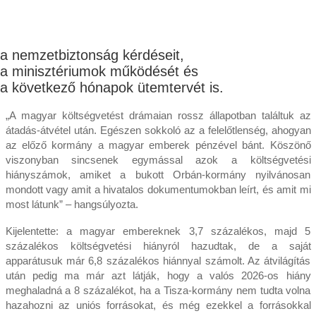
a nemzetbiztonság kérdéseit,
a minisztériumok működését és
a következő hónapok ütemtervét is.
„A magyar költségvetést drámaian rossz állapotban találtuk az
átadás-átvétel után. Egészen sokkoló az a felelőtlenség, ahogyan
az előző kormány a magyar emberek pénzével bánt. Köszönő
viszonyban sincsenek egymással azok a költségvetési
hiányszámok, amiket a bukott Orbán-kormány nyilvánosan
mondott vagy amit a hivatalos dokumentumokban leírt, és amit mi
most látunk” – hangsúlyozta.
Kijelentette: a magyar embereknek 3,7 százalékos, majd 5
százalékos költségvetési hiányról hazudtak, de a saját
apparátusuk már 6,8 százalékos hiánnyal számolt. Az átvilágítás
után pedig ma már azt látják, hogy a valós 2026-os hiány
meghaladná a 8 százalékot, ha a Tisza-kormány nem tudta volna
hazahozni az uniós forrásokat, és még ezekkel a forrásokkal