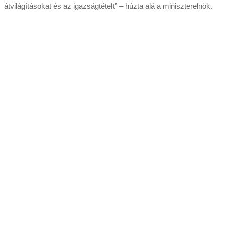
átvilágításokat és az igazságtételt” – húzta alá a miniszterelnök.