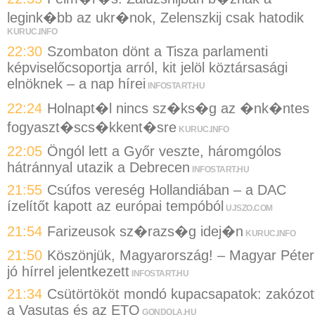
legink�bb az ukr�nok, Zelenszkij csak hatodik
KURUC.INFO
22:30
Szombaton dönt a Tisza parlamenti
képviselőcsoportja arról, kit jelöl köztársasági
elnöknek – a nap hírei
INFOSTART.HU
22:24
Holnapt�l nincs sz�ks�g az �nk�ntes
fogyaszt�scs�kkent�sre
KURUC.INFO
22:05
Öngól lett a Győr veszte, háromgólos
hátránnyal utazik a Debrecen
INFOSTART.HU
21:55
Csúfos vereség Hollandiában – a DAC
ízelítőt kapott az európai tempóból
UJSZO.COM
21:54
Farizeusok sz�razs�g idej�n
KURUC.INFO
21:50
Köszönjük, Magyarország! – Magyar Péter
jó hírrel jelentkezett
INFOSTART.HU
21:34
Csütörtököt mondó kupacsapatok: zakózot
a Vasutas és az ETO
GONDOLA.HU