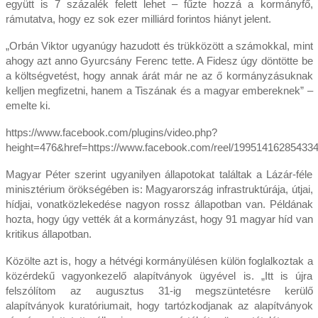
együtt is 7 százalék felett lehet – fűzte hozzá a kormányfő,
rámutatva, hogy ez sok ezer milliárd forintos hiányt jelent.
„Orbán Viktor ugyanúgy hazudott és trükközött a számokkal, mint
ahogy azt anno Gyurcsány Ferenc tette. A Fidesz úgy döntötte be
a költségvetést, hogy annak árát már ne az ő kormányzásuknak
kelljen megfizetni, hanem a Tiszának és a magyar embereknek” –
emelte ki.
https://www.facebook.com/plugins/video.php?
height=476&href=https://www.facebook.com/reel/19951416285433
Magyar Péter szerint ugyanilyen állapotokat találtak a Lázár-féle
minisztérium örökségében is: Magyarország infrastruktúrája, útjai,
hídjai, vonatközlekedése nagyon rossz állapotban van. Példának
hozta, hogy úgy vették át a kormányzást, hogy 91 magyar híd van
kritikus állapotban.
Közölte azt is, hogy a hétvégi kormányülésen külön foglalkoztak a
közérdekű vagyonkezelő alapítványok ügyével is. „Itt is újra
felszólítom az augusztus 31-ig megszüntetésre kerülő
alapítványok kuratóriumait, hogy tartózkodjanak az alapítványok