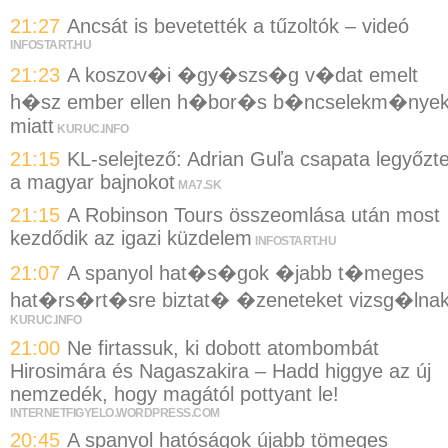
21:27
Ancsát is bevetették a tűzoltók – videó
INFOSTART.HU
21:23
A koszov�i �gy�szs�g v�dat emelt
h�sz ember ellen h�bor�s b�ncselekm�nye
miatt
KURUC.INFO
21:15
KL-selejtező: Adrian Guľa csapata legyőzt
a magyar bajnokot
MA7.SK
21:15
A Robinson Tours összeomlása után most
kezdődik az igazi küzdelem
INFOSTART.HU
21:07
A spanyol hat�s�gok �jabb t�meges
hat�rs�rt�sre biztat� �zeneteket vizsg�lna
KURUC.INFO
21:00
Ne firtassuk, ki dobott atombombát
Hirosimára és Nagaszakira – Hadd higgye az új
nemzedék, hogy magától pottyant le!
INTERNETFIGYELO.WORDPRESS.COM
20:45
A spanyol hatóságok újabb tömeges