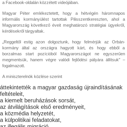
a Facebook-oldalán közzétett videójában.
Magyar Péter emlékeztetett, hogy a hétvégén háromnapos
informális kormányülést tartottak Pilisszentkereszten, ahol a
Magyarország következő éveit meghatározó stratégiai ügyekről,
kérdésekről tárgyaltak.
„Reggeltől estig azon dolgoztunk, hogy felmérjük az Orbán-
kormány által az országra hagyott kárt, és hogy ebből a
borzalmas start pozícióból Magyarországot ne egyszerűen
megmentsük, hanem végre valódi fejlődési pályára állítsuk” –
fogalmazott.
A miniszterelnök közlése szerint
áttekintették a magyar gazdaság újraindításának
feltételeit,
a kiemelt beruházások sorsát,
az átvilágítások első eredményeit,
a közmédia helyzetét,
a külpolitikai feladatokat,
az illegális migráció,