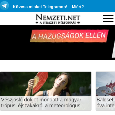
Kövess minket Telegramon!
Miért?
Vészjósló dolgot mondott a magyar
Baleset-
trópusi éjszakákról a meteorológus
óva inte