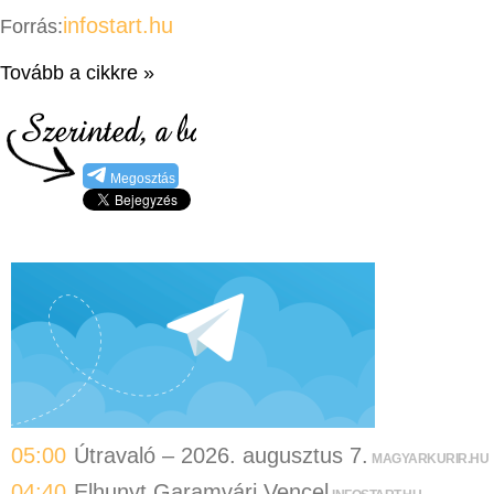
infostart.hu
Forrás:
Tovább a cikkre »
Megosztás
05:00
Útravaló – 2026. augusztus 7.
MAGYARKURIR.HU
04:40
Elhunyt Garamvári Vencel