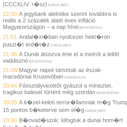
(CCCXLIV. r�sz)
KURUC.INFO
22:00
A jegybank alelnöke szerint továbbra is
reális a 2 százalék alatti éves infláció
Magyarországon – a nap hírei
INFOSTART.HU
21:51
Andal�zi�ban nyolcezer hekt�ron
puszt�t erd�t�z
KURUC.INFO
21:36
A Dunát átúszva érte el a metrót a lelőtt
vaddisznó
INFOSTART.HU
21:08
Magyar napot tartottak az észak-
macedóniai Krusevóban
GONDOLA.HU
20:44
Főosztályvezetőt gyászol a miniszter,
tragikus baleset történt még szerdán
INFOSTART.HU
20:35
A k�zel-keleti terror�llamnak m�g Trum
15 pontos b�keterve sem el�g
KURUC.INFO
20:30
B�nvad�szok: kifogtuk a dunai hom�rt