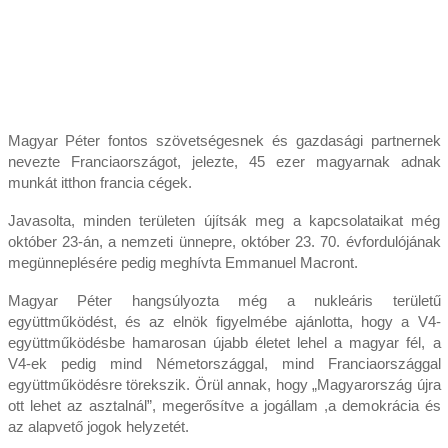
Magyar Péter fontos szövetségesnek és gazdasági partnernek
nevezte Franciaországot, jelezte, 45 ezer magyarnak adnak
munkát itthon francia cégek.
Javasolta, minden területen újítsák meg a kapcsolataikat még
október 23-án, a nemzeti ünnepre, október 23. 70. évfordulójának
megünneplésére pedig meghívta Emmanuel Macront.
Magyar Péter hangsúlyozta még a nukleáris területű
együttműködést, és az elnök figyelmébe ajánlotta, hogy a V4-
együttműködésbe hamarosan újabb életet lehel a magyar fél, a
V4-ek pedig mind Németországgal, mind Franciaországgal
együttműködésre törekszik. Örül annak, hogy „Magyarország újra
ott lehet az asztalnál”, megerősítve a jogállam ,a demokrácia és
az alapvető jogok helyzetét.