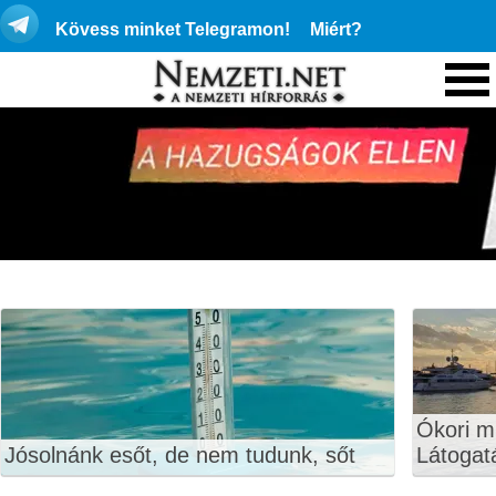
Kövess minket Telegramon!
Miért?
Ókori 
Jósolnánk esőt, de nem tudunk, sőt
Látogatá