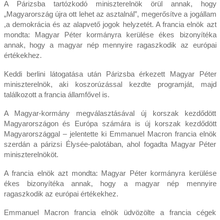
A Párizsba tartózkodó miniszterelnök örül annak, hogy
„Magyarország újra ott lehet az asztalnál”, megerősítve a jogállam
,a demokrácia és az alapvető jogok helyzetét. A francia elnök azt
mondta: Magyar Péter kormányra kerülése ékes bizonyítéka
annak, hogy a magyar nép mennyire ragaszkodik az európai
értékekhez.
Keddi berlini látogatása után Párizsba érkezett Magyar Péter
miniszterelnök, aki koszorúzással kezdte programját, majd
találkozott a francia államfővel is.
A Magyar-kormány megválasztásával új korszak kezdődött
Magyarországon és Európa számára is új korszak kezdődött
Magyarországgal – jelentette ki Emmanuel Macron francia elnök
szerdán a párizsi Élysée-palotában, ahol fogadta Magyar Péter
miniszterelnököt.
A francia elnök azt mondta: Magyar Péter kormányra kerülése
ékes bizonyítéka annak, hogy a magyar nép mennyire
ragaszkodik az európai értékekhez.
Emmanuel Macron francia elnök üdvözölte a francia cégek