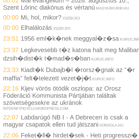
00:01
Mai evangélium – 2026. augusztus 10.,
Szent Lőrinc diakónus és vértanú
MAGYARKURIR.HU
00:00
Mi, hol, mikor?
3SZEK.RO
00:00
Elhalálozás
3SZEK.RO
23:51
1956 eml�k�nek meggyal�z�sa
KURUC.IN
23:37
Legkevesebb t�z katona halt meg Maliba
dzsih�dist�k t�mad�s�ban
KURUC.INFO
23:33
Kiadt�k Dubajb�l �rorsz�gnak az "�r
maffia" felt�telezett vezet�j�t
KURUC.INFO
22:16
Kijev vörös ötödik oszlopa: az Orosz
Föderáció Kommunista Pártjában találtak
szövetségesekre az ukránok
INTERNETFIGYELO.WORDPRESS.COM
22:07
Labdarúgó NB I - A Debrecen is csak a
magyar csapatok ellen tud játszani
GONDOLA.HU
22:06
Feket�ll� hirdet�sek - Heti progresszi�