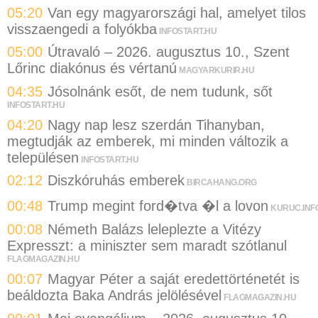
05:20
Van egy magyarországi hal, amelyet tilos
visszaengedi a folyókba
INFOSTART.HU
05:00
Útravaló – 2026. augusztus 10., Szent
Lőrinc diakónus és vértanú
MAGYARKURIR.HU
04:35
Jósolnánk esőt, de nem tudunk, sőt
INFOSTART.HU
04:20
Nagy nap lesz szerdán Tihanyban,
megtudják az emberek, mi minden változik a
településen
INFOSTART.HU
02:12
Diszkóruhás emberek
BIRCAHANG.ORG
00:48
Trump megint ford�tva �l a lovon
KURUC.INF
00:08
Németh Balázs leleplezte a Vitézy
Expresszt: a miniszter sem maradt szótlanul
FLAGMAGAZIN.HU
00:07
Magyar Péter a saját eredettörténetét is
beáldozta Baka András jelölésével
FLAGMAGAZIN.HU