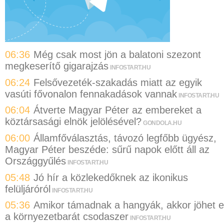
06:36
Még csak most jön a balatoni szezont
megkeserítő gigarajzás
INFOSTART.HU
06:24
Felsővezeték-szakadás miatt az egyik
vasúti fővonalon fennakadások vannak
INFOSTART.HU
06:04
Átverte Magyar Péter az embereket a
köztársasági elnök jelölésével?
GONDOLA.HU
06:00
Államfőválasztás, távozó legfőbb ügyész,
Magyar Péter beszéde: sűrű napok előtt áll az
Országgyűlés
INFOSTART.HU
05:48
Jó hír a közlekedőknek az ikonikus
felüljáróról
INFOSTART.HU
05:36
Amikor támadnak a hangyák, akkor jöhet 
a környezetbarát csodaszer
INFOSTART.HU