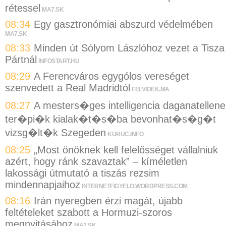
rétessel
MA7.SK
08:34
Egy gasztronómiai abszurd védelmében
MA7.SK
08:33
Minden út Sólyom Lászlóhoz vezet a Tisza
Pártnál
INFOSTART.HU
08:29
A Ferencváros egygólos vereséget
szenvedett a Real Madridtól
FELVIDEK.MA
08:27
A mesters�ges intelligencia daganatellene
ter�pi�k kialak�t�s�ba bevonhat�s�g�t
vizsg�lt�k Szegeden
KURUC.INFO
08:25
„Most önöknek kell felelősséget vállalniuk
azért, hogy ránk szavaztak” – kíméletlen
lakossági útmutató a tiszás rezsim
mindennapjaihoz
INTERNETFIGYELO.WORDPRESS.COM
08:16
Irán nyeregben érzi magát, újabb
feltételeket szabott a Hormuzi-szoros
megnyitásához
MA7.SK