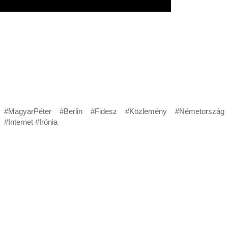
#MagyarPéter #Berlin #Fidesz #Közlemény #Németország
#Internet #Irónia