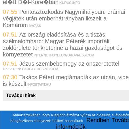
el�tt D�l-Kore�ban
KURUC.INFO
07:55
Pontosztozkodás Nagymihályban: drámai
végjáték után emberhátrányban ikszelt a
Komárom
MA7.SK
07:51
Az ország eladósítása és a tiszás
szélmalomharc: Magyar Péterék importált
zöldőrülete tönkretenné a hazai gazdaságot és
környezetet
INTERNETFIGYELO.WORDPRESS.COM
07:51
Jézus szembebemegy az önszeretettel
DISSZIDENSBLOG.BLOGSPOT.COM
07:30
Takács Pétert megtámadták az utcán, vid
is készült
INFOSTART.HU
További hírek
Annak érdekében, hogy a legjobb élményt nyújtsa az oldalunk, a látogatók
A fentiekkel együtt összesen
118 oldalt
szemlézünk.
Rendben
Tovább
böngészőiben elhelyezett "sütiket" használunk.
ten.itezmen@itezmen
© 2026 Nemzeti.net - E-mail:
információk