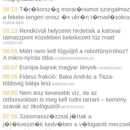
08:13
T�r�korsz�g morat�riumot szorgalmaz
a fekete-tengeri orosz �s ukr�n t�mad�sokra
KURUC.INFO
08:13
Rendkívüli helyzetet hirdettek a katonai
támaszpont közelében keletkezett tűz miatt
UJSZO.COM
08:08
Miért nem kell fűgyűjtő a robotfűnyíróhoz?
A mikro-nyírás titka
ALTERNATIVENERGIA.HU
08:07
Európa-bajnok magyar lányok-
GONDOLA.HU
08:06
Fidesz-frakció: Baka András a Tisza-
többség bábja lesz
GONDOLA.HU
08:00
Nem lesz kevesebb víz, de az
otthonunkban is meg kell tudni tartani – kemény
szavak az ökológustól
INFOSTART.HU
07:56
Szexmassz�zzsal j�rtak a
j�t�kvezet�k kedv�ben a v�logatott meccse