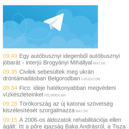
09:49
Egy autóbusznyi idegenből autóbusznyi
jóbarát - interjú Brogyányi Mihállyal
MA7.SK
09:35
Civilek sebesültek meg ukrán
dróntámadásban Belgorodban
UJSZO.COM
09:34
Fico: ideje hatékonyabban megvédeni
vízkészleteinket
FELVIDEK.MA
09:28
Törökország az új katonai szövetség
kiszélesítését szorgalmazza
MA7.SK
09:15
A 2006-os áldozatok rehabilitációja ellen
ágált: Itt a pőre igazság Baka Andrásról, a Tisza