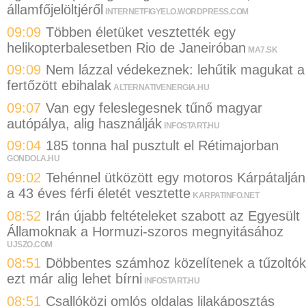
államfőjelöltjéről
INTERNETFIGYELO.WORDPRESS.COM
09:09
Többen életüket vesztették egy
helikopterbalesetben Rio de Janeiróban
MA7.SK
09:09
Nem lázzal védekeznek: lehűtik magukat a
fertőzött ebihalak
ALTERNATIVENERGIA.HU
09:07
Van egy feleslegesnek tűnő magyar
autópálya, alig használják
INFOSTART.HU
09:04
185 tonna hal pusztult el Rétimajorban
GONDOLA.HU
09:02
Tehénnel ütközött egy motoros Kárpátalján
a 43 éves férfi életét vesztette
KARPATINFO.NET
08:52
Irán újabb feltételeket szabott az Egyesült
Államoknak a Hormuzi-szoros megnyitásához
UJSZO.COM
08:51
Döbbentes számhoz közelítenek a tűzoltók
ezt már alig lehet bírni
INFOSTART.HU
08:51
Csallóközi omlós oldalas lilakáposztás