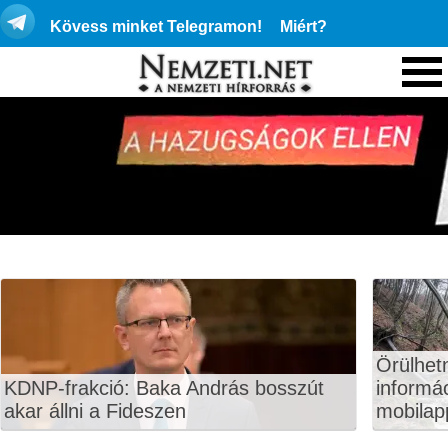
Kövess minket Telegramon!
Miért?
Örülhet
KDNP-frakció: Baka András bosszút
informá
akar állni a Fideszen
mobilapp