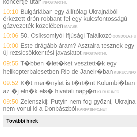
koncertje után
INFOSTART.HU
10:10
Bulgáriában egy állítólag Ukrajnából
érkezett drón robbant fel egy kulcsfontosságú
gázvezeték közelében
MA7.SK
10:06
50. Csíksomlyói Ifjúsági Találkozó
GONDOLA.HU
10:00
Este drágább áram? Asztalra tesznek egy
új rezsicsökkentési javaslatot
INFOSTART.HU
09:55
T�bben �let�ket vesztett�k egy
helikopterbalesetben Rio de Janeir�ban
KURUC.INFO
09:52
K�t mer�nylet is t�rt�nt Kolumbi�ban
az �j eln�k els� hivatali napj�n
KURUC.INFO
09:50
Zelenszkij: Putyin nem fog győzni, Ukrajna
nem vonul ki a Donbászból
KARPATINFO.NET
További hírek