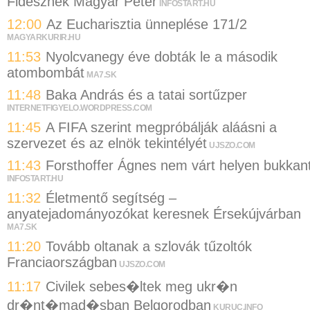
Fidesznek Magyar Péter
INFOSTART.HU
12:00
Az Eucharisztia ünneplése 171/2
MAGYARKURIR.HU
11:53
Nyolcvanegy éve dobták le a második
atombombát
MA7.SK
11:48
Baka András és a tatai sortűzper
INTERNETFIGYELO.WORDPRESS.COM
11:45
A FIFA szerint megpróbálják aláásni a
szervezet és az elnök tekintélyét
UJSZO.COM
11:43
Forsthoffer Ágnes nem várt helyen bukkan
INFOSTART.HU
11:32
Életmentő segítség –
anyatejadományozókat keresnek Érsekújvárban
MA7.SK
11:20
Tovább oltanak a szlovák tűzoltók
Franciaországban
UJSZO.COM
11:17
Civilek sebes�ltek meg ukr�n
dr�nt�mad�sban Belgorodban
KURUC.INFO