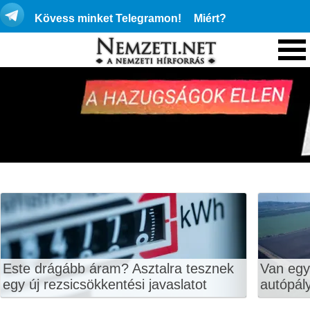
Kövess minket Telegramon!
Miért?
Este drágább áram? Asztalra tesznek
Van egy
egy új rezsicsökkentési javaslatot
autópály