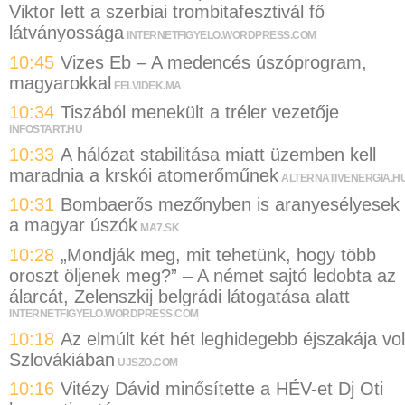
Viktor lett a szerbiai trombitafesztivál fő
látványossága
INTERNETFIGYELO.WORDPRESS.COM
10:45
Vizes Eb – A medencés úszóprogram,
magyarokkal
FELVIDEK.MA
10:34
Tiszából menekült a tréler vezetője
INFOSTART.HU
10:33
A hálózat stabilitása miatt üzemben kell
maradnia a krskói atomerőműnek
ALTERNATIVENERGIA.H
10:31
Bombaerős mezőnyben is aranyesélyesek
a magyar úszók
MA7.SK
10:28
„Mondják meg, mit tehetünk, hogy több
oroszt öljenek meg?” – A német sajtó ledobta az
álarcát, Zelenszkij belgrádi látogatása alatt
INTERNETFIGYELO.WORDPRESS.COM
10:18
Az elmúlt két hét leghidegebb éjszakája vol
Szlovákiában
UJSZO.COM
10:16
Vitézy Dávid minősítette a HÉV-et Dj Oti