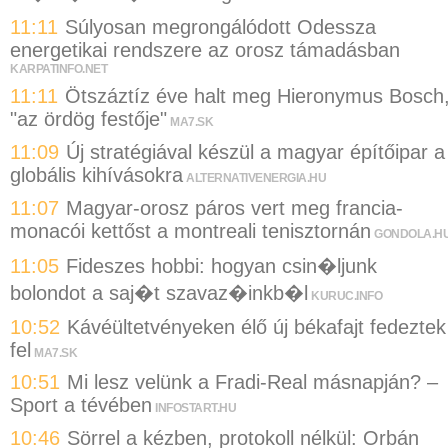
11:11
Súlyosan megrongálódott Odessza
energetikai rendszere az orosz támadásban
KARPATINFO.NET
11:11
Ötszáztíz éve halt meg Hieronymus Bosch
"az ördög festője"
MA7.SK
11:09
Új stratégiával készül a magyar építőipar a
globális kihívásokra
ALTERNATIVENERGIA.HU
11:07
Magyar-orosz páros vert meg francia-
monacói kettőst a montreali tenisztornán
GONDOLA.H
11:05
Fideszes hobbi: hogyan csin�ljunk
bolondot a saj�t szavaz�inkb�l
KURUC.INFO
10:52
Kávéültetvényeken élő új békafajt fedeztek
fel
MA7.SK
10:51
Mi lesz velünk a Fradi-Real másnapján? –
Sport a tévében
INFOSTART.HU
10:46
Sörrel a kézben, protokoll nélkül: Orbán