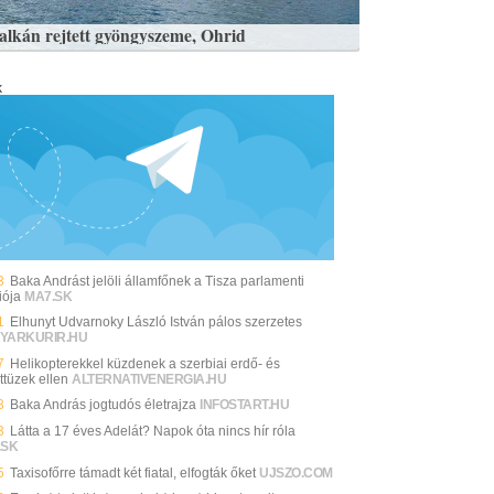
alkán rejtett gyöngyszeme, Ohrid
k
3
Baka Andrást jelöli államfőnek a Tisza parlamenti
iója
MA7.SK
1
Elhunyt Udvarnoky László István pálos szerzetes
YARKURIR.HU
7
Helikopterekkel küzdenek a szerbiai erdő- és
ttüzek ellen
ALTERNATIVENERGIA.HU
3
Baka András jogtudós életrajza
INFOSTART.HU
3
Látta a 17 éves Adelát? Napok óta nincs hír róla
.SK
5
Taxisofőrre támadt két fiatal, elfogták őket
UJSZO.COM