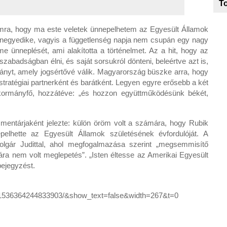
To
ra, hogy ma este veletek ünnepelhetem az Egyesült Államok
us negyedike, vagyis a függetlenség napja nem csupán egy nagy
e ünneplését, ami alakította a történelmet. Az a hit, hogy az
badságban élni, és saját sorsukról dönteni, beleértve azt is,
ányt, amely jogsértővé válik. Magyarország büszke arra, hogy
stratégiai partnerként és barátként. Legyen egyre erősebb a két
kormányfő, hozzátéve: „és hozzon együttműködésünk békét,
entárjaként jelezte: külön öröm volt a számára, hogy Rubik
pelhette az Egyesült Államok születésének évfordulóját. A
olgár Judittal, ahol megfogalmazása szerint „megsemmisítő
ára nem volt meglepetés”. „Isten éltesse az Amerikai Egyesült
bejegyzést.
l/1536364244833903/&show_text=false&width=267&t=0