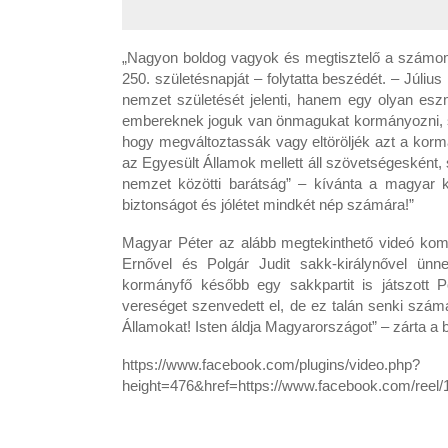
„Nagyon boldog vagyok és megtisztelő a számom
250. születésnapját – folytatta beszédét. – Júli
nemzet születését jelenti, hanem egy olyan eszm
embereknek joguk van önmagukat kormányozni, sza
hogy megváltoztassák vagy eltöröljék azt a korm
az Egyesült Államok mellett áll szövetségesként, 
nemzet közötti barátság” – kívánta a magyar 
biztonságot és jólétet mindkét nép számára!”
Magyar Péter az alább megtekinthető videó komm
Ernővel és Polgár Judit sakk-királynővel ünne
kormányfő később egy sakkpartit is játszott P
vereséget szenvedett el, de ez talán senki szám
Államokat! Isten áldja Magyarországot” – zárta a 
https://www.facebook.com/plugins/video.php?
height=476&href=https://www.facebook.com/ree