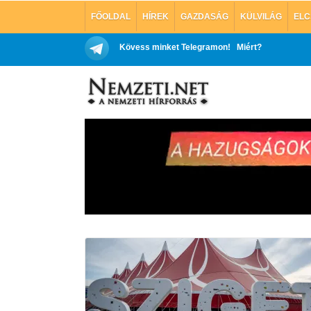
FŐOLDAL
HÍREK
GAZDASÁG
KÜLVILÁG
ELC
Kövess minket Telegramon!
Miért?