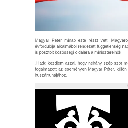
Magyar Péter minap este részt vett, Magyaro
évfordulója alkalmából rendezett függetlenség n
is posztolt közösségi oldalára a miniszterelnök.
„Hadd kezdjem azzal, hogy néhány szép szót mon
fogalmazott az eseményen Magyar Péter, külön 
huszárruhájához.