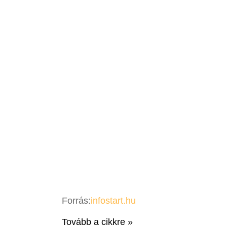
Forrás:
infostart.hu
Tovább a cikkre »