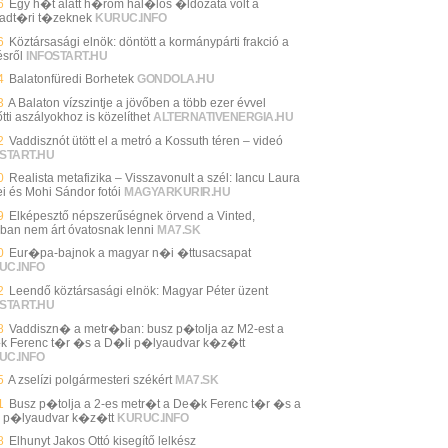
6
Egy h�t alatt h�rom hal�los �ldozata volt a
adt�ri t�zeknek
KURUC.INFO
6
Köztársasági elnök: döntött a kormánypárti frakció a
ésről
INFOSTART.HU
4
Balatonfüredi Borhetek
GONDOLA.HU
3
A Balaton vízszintje a jövőben a több ezer évvel
tti aszályokhoz is közelíthet
ALTERNATIVENERGIA.HU
2
Vaddisznót ütött el a metró a Kossuth téren – videó
START.HU
0
Realista metafizika – Visszavonult a szél: Iancu Laura
ei és Mohi Sándor fotói
MAGYARKURIR.HU
9
Elképesztő népszerűségnek örvend a Vinted,
ban nem árt óvatosnak lenni
MA7.SK
0
Eur�pa-bajnok a magyar n�i �ttusacsapat
UC.INFO
2
Leendő köztársasági elnök: Magyar Péter üzent
START.HU
8
Vaddiszn� a metr�ban: busz p�tolja az M2-est a
 Ferenc t�r �s a D�li p�lyaudvar k�z�tt
UC.INFO
5
A zselízi polgármesteri székért
MA7.SK
1
Busz p�tolja a 2-es metr�t a De�k Ferenc t�r �s a
 p�lyaudvar k�z�tt
KURUC.INFO
8
Elhunyt Jakos Ottó kisegítő lelkész