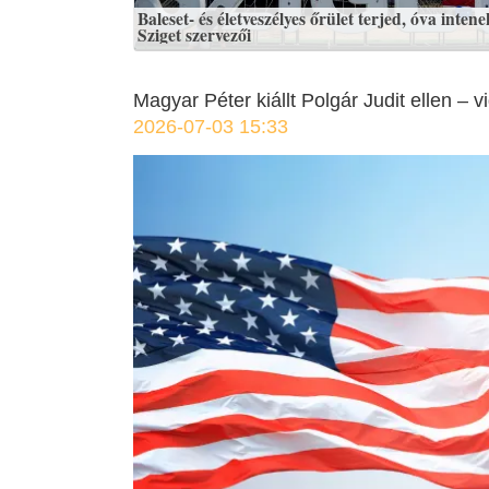
Baleset- és életveszélyes őrület terjed, óva intene
Sziget szervezői
Magyar Péter kiállt Polgár Judit ellen – v
2026-07-03 15:33