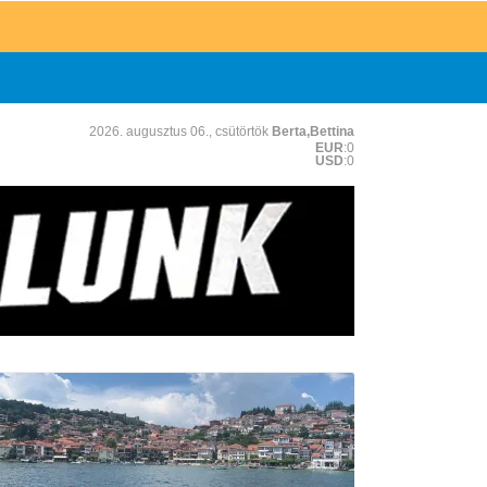
2026. augusztus 06., csütörtök
Berta,Bettina
EUR
:0
USD
:0