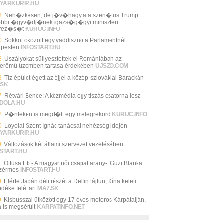
YARKURIR.HU
3
Neh�zkesen, de j�v�hagyta a szen�tus Trump
bbi �gyv�dj�nek igazs�g�gyi miniszteri
evez�s�t
KURUC.INFO
0
Sokkot okozott egy vaddisznó a Parlamentnél
pesten
INFOSTART.HU
8
Uszályokat süllyesztettek el Romániában az
erőmű üzemben tartása érdekében
UJSZO.COM
2
Tíz épület égett az éjjel a közép-szlovákiai Barackán
.SK
7
Rétvári Bence: A közmédia egy tiszás csatorna lesz
DOLA.HU
2
P�nteken is megd�lt egy melegrekord
KURUC.INFO
0
Loyolai Szent Ignác tanácsai nehézség idején
YARKURIR.HU
9
Változások két állami szervezet vezetésében
START.HU
1
Öttusa Eb - A magyar női csapat arany-, Guzi Blanka
zérmes
INFOSTART.HU
0
Elérte Japán déli részét a Delfin tájfun, Kína keleti
idéke felé tart
MA7.SK
9
Kisbusszal ütközött egy 17 éves motoros Kárpátalján,
a is megsérült
KARPATINFO.NET