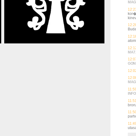
MAG
12:2
kor�
kin
12:2
Buda
12:1
atom
12:1
MA7
12:0
GON
12:0
12:0
MAG
11:5
INFO
11:5
bron
11:5
partv
11:4
utas