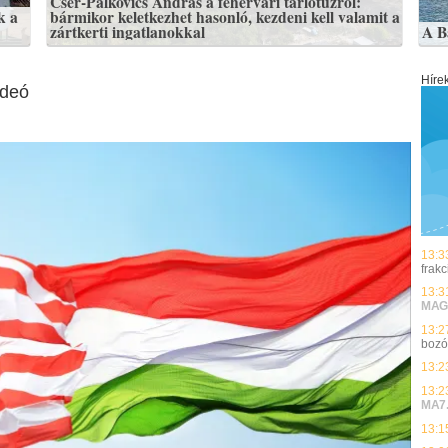
Cser-Palkovics András a fehérvári tarlótűzről:
k a
bármikor keletkezhet hasonló, kezdeni kell valamit a
zártkerti ingatlanokkal
A B
Híre
ideó
13:3
frakc
13:3
MAG
13:2
bozó
13:2
13:2
MA7
13:1