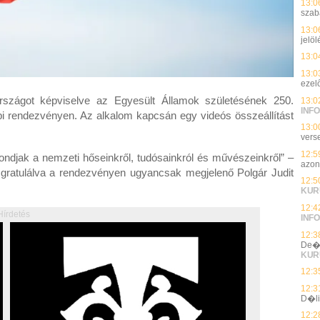
13:0
szab
13:0
jelöl
13:0
13:0
ezelő
rszágot képviselve az Egyesült Államok születésének 250.
13:0
INFO
api rendezvényen. Az alkalom kapcsán egy videós összeállítást
13:0
vers
12:5
djak a nemzeti hőseinkről, tudósainkról és művészeinkről” –
azon
gratulálva a rendezvényen ugyancsak megjelenő Polgár Judit
12:5
KUR
12:4
Hírdetés
INFO
12:3
De�k
KUR
12:3
12:3
D�li
12:2