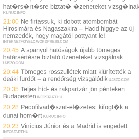
hat�rs�rt�sre biztat� �zeneteket vizsg�lna
KURUC.INFO
21:00
Ne firtassuk, ki dobott atombombát
Hirosimára és Nagaszakira – Hadd higgye az új
nemzedék, hogy magától pottyant le!
INTERNETFIGYELO.WORDPRESS.COM
20:45
A spanyol hatóságok újabb tömeges
határsértésre biztató üzeneteket vizsgálnak
UJSZO.COM
20:44
Tömeges rosszullétek miatt kiürítették a
deáki fürdőt – a rendőrség vizsgálódik
UJSZO.COM
20:35
Teljes híd- és rakpartzár jön pénteken
Budapesten
INFOSTART.HU
20:28
Pedofilvad�szat-el�zetes: kifogt�k a
dunai hom�rt
KURUC.INFO
20:23
Vinícius Júnior és a Madrid is engedett
INFOSTART.HU