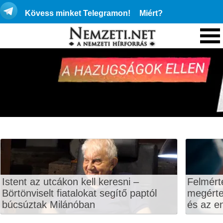
Kövess minket Telegramon!
Miért?
Istent az utcákon kell keresni –
Felmért
Börtönviselt fiatalokat segítő paptól
megértet
búcsúztak Milánóban
és az en