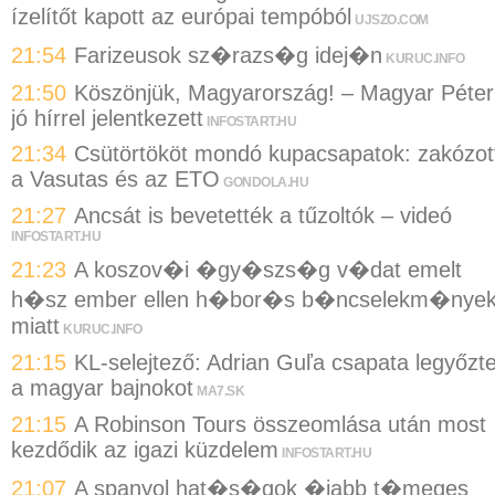
ízelítőt kapott az európai tempóból
UJSZO.COM
21:54
Farizeusok sz�razs�g idej�n
KURUC.INFO
21:50
Köszönjük, Magyarország! – Magyar Péter
jó hírrel jelentkezett
INFOSTART.HU
21:34
Csütörtököt mondó kupacsapatok: zakózot
a Vasutas és az ETO
GONDOLA.HU
21:27
Ancsát is bevetették a tűzoltók – videó
INFOSTART.HU
21:23
A koszov�i �gy�szs�g v�dat emelt
h�sz ember ellen h�bor�s b�ncselekm�nye
miatt
KURUC.INFO
21:15
KL-selejtező: Adrian Guľa csapata legyőzt
a magyar bajnokot
MA7.SK
21:15
A Robinson Tours összeomlása után most
kezdődik az igazi küzdelem
INFOSTART.HU
21:07
A spanyol hat�s�gok �jabb t�meges