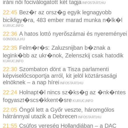
iráni női fociválogatott két tagja
INFOSTART.HU
22:45
Bez�r az orsz�g egyik legnagyobb
bicikligy�ra, 483 ember marad munka n�lk�l
KURUC.INFO
22:36
A hatos lottó nyerőszámai és nyereményei
GONDOLA.HU
22:35
Felm�r�s: Zaluzsnijban b�znak a
legink�bb az ukr�nok, Zelenszkij csak hatodik
KURUC.INFO
22:30
Szombaton dönt a Tisza parlamenti
képviselőcsoportja arról, kit jelöl köztársasági
elnöknek – a nap hírei
INFOSTART.HU
22:24
Holnapt�l nincs sz�ks�g az �nk�ntes
fogyaszt�scs�kkent�sre
KURUC.INFO
22:05
Öngól lett a Győr veszte, háromgólos
hátránnyal utazik a Debrecen
INFOSTART.HU
21:55
Csúfos vereség Hollandiában – a DAC