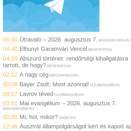
05:00
Útravaló – 2026. augusztus 7.
MAGYARKURIR.HU
04:40
Elhunyt Garamvári Vencel
INFOSTART.HU
04:20
Abszurd történet: rendőrségi kihallgatásra
tartott, de hogy?
INFOSTART.HU
02:12
A nagy cég
BIRCAHANG.ORG
00:08
Bayer Zsolt: Most azonnal!
FLAGMAGAZIN.HU
00:07
Lavrov téved
FLAGMAGAZIN.HU
00:01
Mai evangélium – 2026. augusztus 7.
MAGYARKURIR.HU
00:00
Mi, hol, mikor?
3SZEK.RO
22:46
Ausztrál állampolgárságot kért és kapott a