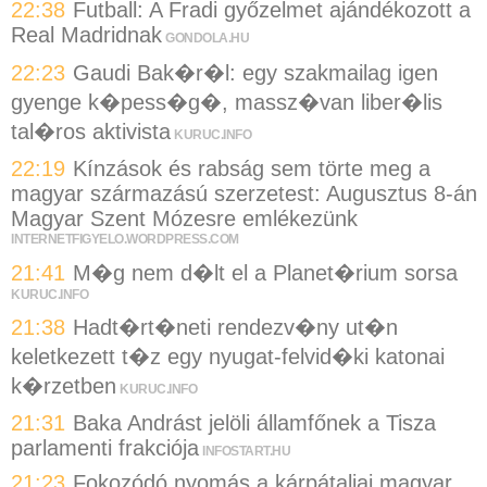
22:38
Futball: A Fradi győzelmet ajándékozott a
Real Madridnak
GONDOLA.HU
22:23
Gaudi Bak�r�l: egy szakmailag igen
gyenge k�pess�g�, massz�van liber�lis
tal�ros aktivista
KURUC.INFO
22:19
Kínzások és rabság sem törte meg a
magyar származású szerzetest: Augusztus 8-án
Magyar Szent Mózesre emlékezünk
INTERNETFIGYELO.WORDPRESS.COM
21:41
M�g nem d�lt el a Planet�rium sorsa
KURUC.INFO
21:38
Hadt�rt�neti rendezv�ny ut�n
keletkezett t�z egy nyugat-felvid�ki katonai
k�rzetben
KURUC.INFO
21:31
Baka Andrást jelöli államfőnek a Tisza
parlamenti frakciója
INFOSTART.HU
21:23
Fokozódó nyomás a kárpátaljai magyar