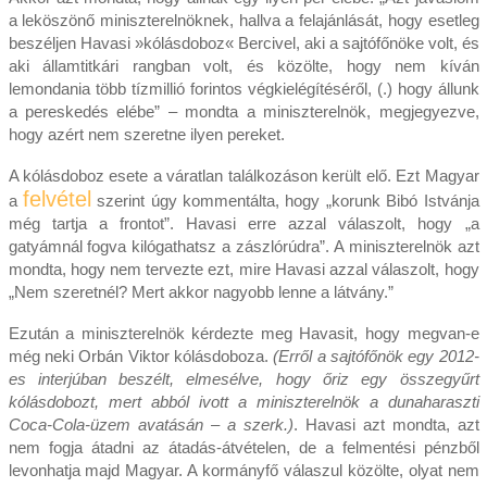
a leköszönő miniszterelnöknek, hallva a felajánlását, hogy esetleg
beszéljen Havasi »kólásdoboz« Bercivel, aki a sajtófőnöke volt, és
aki államtitkári rangban volt, és közölte, hogy nem kíván
lemondania több tízmillió forintos végkielégítéséről, (.) hogy állunk
a pereskedés elébe” – mondta a miniszterelnök, megjegyezve,
hogy azért nem szeretne ilyen pereket.
A kólásdoboz esete a váratlan találkozáson került elő. Ezt Magyar
felvétel
a
szerint úgy kommentálta, hogy „korunk Bibó Istvánja
még tartja a frontot”. Havasi erre azzal válaszolt, hogy „a
gatyámnál fogva kilógathatsz a zászlórúdra”. A miniszterelnök azt
mondta, hogy nem tervezte ezt, mire Havasi azzal válaszolt, hogy
„Nem szeretnél? Mert akkor nagyobb lenne a látvány.”
Ezután a miniszterelnök kérdezte meg Havasit, hogy megvan-e
még neki Orbán Viktor kólásdoboza.
(Erről a sajtófőnök egy 2012-
es interjúban beszélt, elmesélve, hogy őriz egy összegyűrt
kólásdobozt, mert abból ivott a miniszterelnök a dunaharaszti
Coca-Cola-üzem avatásán – a szerk.)
. Havasi azt mondta, azt
nem fogja átadni az átadás-átvételen, de a felmentési pénzből
levonhatja majd Magyar. A kormányfő válaszul közölte, olyat nem