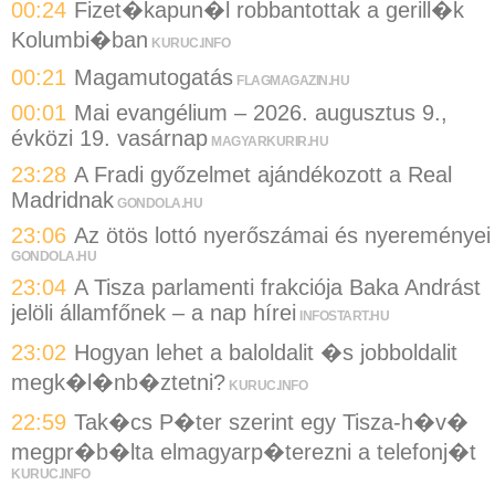
00:24
Fizet�kapun�l robbantottak a gerill�k
Kolumbi�ban
KURUC.INFO
00:21
Magamutogatás
FLAGMAGAZIN.HU
00:01
Mai evangélium – 2026. augusztus 9.,
évközi 19. vasárnap
MAGYARKURIR.HU
23:28
A Fradi győzelmet ajándékozott a Real
Madridnak
GONDOLA.HU
23:06
Az ötös lottó nyerőszámai és nyereményei
GONDOLA.HU
23:04
A Tisza parlamenti frakciója Baka Andrást
jelöli államfőnek – a nap hírei
INFOSTART.HU
23:02
Hogyan lehet a baloldalit �s jobboldalit
megk�l�nb�ztetni?
KURUC.INFO
22:59
Tak�cs P�ter szerint egy Tisza-h�v�
megpr�b�lta elmagyarp�terezni a telefonj�t
KURUC.INFO