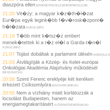
diaszpóra ellen
INTERNETFIGYELO.WORDPRESS.COM
21:20
Vit�zy: a magyar k�z�th�l�zat
Eur�pa egyik legink�bb f�v�rosk�zpont�
h�l�zata
KURUC.INFO
21:19
T�bb mint k�tsz�z embert
menek�tettek ki a t�z el�l a Garda-t�n�l
KURUC.INFO
21:07
Tojást dobáltak a parlament ülésén
GONDOLA.
21:03
Átvilágítják a Közép- és Kelet-európai
Onkológiai Akadémia Alapítvány működését
INFOSTART.HU
20:58
Szent Ferenc ereklyéje két keréken
érkezett Csíksomlyóra
MAGYARKURIR.HU
20:55
Nem a vízhiány miatt korlátozzák a
locsolást Budapesten, hanem az
energiamegtakarításért
ALTERNATIVENERGIA.HU