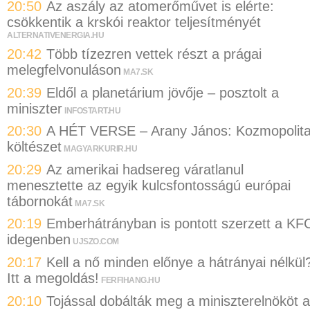
20:50
Az aszály az atomerőművet is elérte:
csökkentik a krskói reaktor teljesítményét
ALTERNATIVENERGIA.HU
20:42
Több tízezren vettek részt a prágai
melegfelvonuláson
MA7.SK
20:39
Eldől a planetárium jövője – posztolt a
miniszter
INFOSTART.HU
20:30
A HÉT VERSE – Arany János: Kozmopolit
költészet
MAGYARKURIR.HU
20:29
Az amerikai hadsereg váratlanul
menesztette az egyik kulcsfontosságú európai
tábornokát
MA7.SK
20:19
Emberhátrányban is pontott szerzett a KF
idegenben
UJSZO.COM
20:17
Kell a nő minden előnye a hátrányai nélkül
Itt a megoldás!
FERFIHANG.HU
20:10
Tojással dobálták meg a miniszterelnököt a