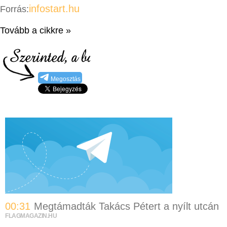
infostart.hu
Forrás:
Tovább a cikkre »
Megosztás
00:31
Megtámadták Takács Pétert a nyílt utcán
FLAGMAGAZIN.HU