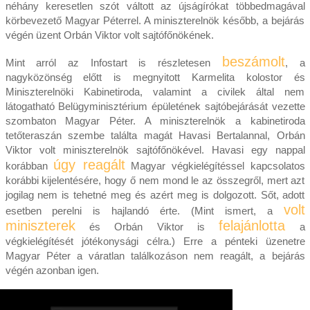
néhány keresetlen szót váltott az újságírókat többedmagával
körbevezető Magyar Péterrel. A miniszterelnök később, a bejárás
végén üzent Orbán Viktor volt sajtófőnökének.
beszámolt
Mint arról az Infostart is részletesen
, a
nagyközönség előtt is megnyitott Karmelita kolostor és
Miniszterelnöki Kabinetiroda, valamint a civilek által nem
látogatható Belügyminisztérium épületének sajtóbejárását vezette
szombaton Magyar Péter. A miniszterelnök a kabinetiroda
tetőteraszán szembe találta magát Havasi Bertalannal, Orbán
Viktor volt miniszterelnök sajtófőnökével. Havasi egy nappal
úgy reagált
korábban
Magyar végkielégítéssel kapcsolatos
korábbi kijelentésére, hogy ő nem mond le az összegről, mert azt
jogilag nem is tehetné meg és azért meg is dolgozott. Sőt, adott
volt
esetben perelni is hajlandó érte. (Mint ismert, a
miniszterek
felajánlotta
és Orbán Viktor is
a
végkielégítését jótékonysági célra.) Erre a pénteki üzenetre
Magyar Péter a váratlan találkozáson nem reagált, a bejárás
végén azonban igen.