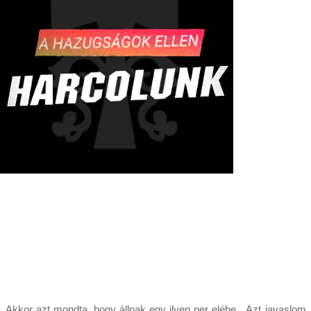
Akkor azt mondta, hogy állnak egy ilyen per elébe. „Azt javaslom