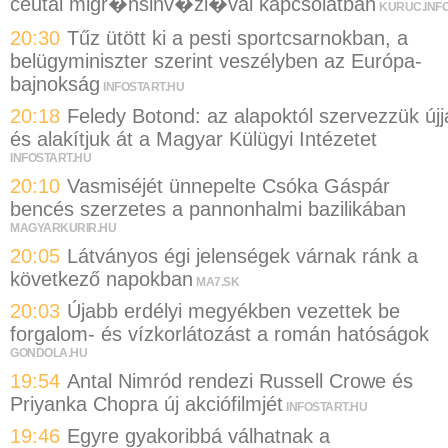
ceutai migr�nsinv�zi�val kapcsolatban
KURUC.INF
20:30
Tűz ütött ki a pesti sportcsarnokban, a
belügyminiszter szerint veszélyben az Európa-
bajnokság
INFOSTART.HU
20:18
Feledy Botond: az alapoktól szervezzük újj
és alakítjuk át a Magyar Külügyi Intézetet
INFOSTART.HU
20:10
Vasmiséjét ünnepelte Csóka Gáspár
bencés szerzetes a pannonhalmi bazilikában
MAGYARKURIR.HU
20:05
Látványos égi jelenségek várnak ránk a
következő napokban
MA7.SK
20:03
Újabb erdélyi megyékben vezettek be
forgalom- és vízkorlátozást a román hatóságok
GONDOLA.HU
19:54
Antal Nimród rendezi Russell Crowe és
Priyanka Chopra új akciófilmjét
INFOSTART.HU
19:46
Egyre gyakoribbá válhatnak a