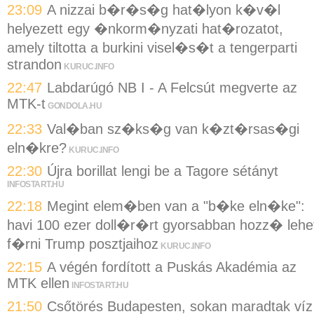
23:09
A nizzai b�r�s�g hat�lyon k�v�l
helyezett egy �nkorm�nyzati hat�rozatot,
amely tiltotta a burkini visel�s�t a tengerparti
strandon
KURUC.INFO
22:47
Labdarúgó NB I - A Felcsút megverte az
MTK-t
GONDOLA.HU
22:33
Val�ban sz�ks�g van k�zt�rsas�gi
eln�kre?
KURUC.INFO
22:30
Újra borillat lengi be a Tagore sétányt
INFOSTART.HU
22:18
Megint elem�ben van a "b�ke eln�ke":
havi 100 ezer doll�r�rt gyorsabban hozz� lehe
f�rni Trump posztjaihoz
KURUC.INFO
22:15
A végén fordított a Puskás Akadémia az
MTK ellen
INFOSTART.HU
21:50
Csőtörés Budapesten, sokan maradtak víz