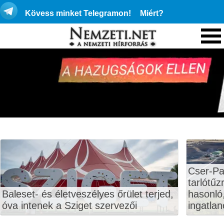
Kövess minket Telegramon!
Miért?
Cser-Pa
tarlótűz
Baleset- és életveszélyes őrület terjed,
hasonló,
óva intenek a Sziget szervezői
ingatlan