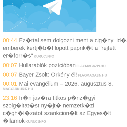
00:44
Ez�ttal sem dolgozni ment a cig�ny, id�
emberek kertj�b�l lopott paprik�t a "rejtett
er�forr�s"
KURUC.INFO
00:07
Hullarablók pozícióban
FLAGMAGAZIN.HU
00:07
Bayer Zsolt: Örkény él!
FLAGMAGAZIN.HU
00:01
Mai evangélium – 2026. augusztus 8.
MAGYARKURIR.HU
23:16
Ir�n jav�ra titkos p�nz�gyi
szolg�ltat�st ny�jt� nemzetk�zi
c�gh�l�zatot szankcion�lt az Egyes�lt
�llamok
KURUC.INFO