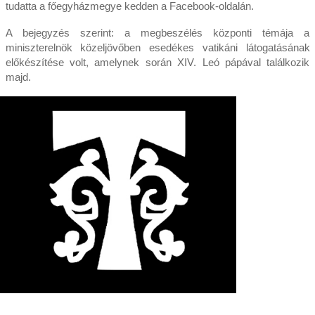
tudatta a főegyházmegye kedden a Facebook-oldalán.
A bejegyzés szerint: a megbeszélés központi témája a
miniszterelnök közeljövőben esedékes vatikáni látogatásának
előkészítése volt, amelynek során XIV. Leó pápával találkozik
majd.