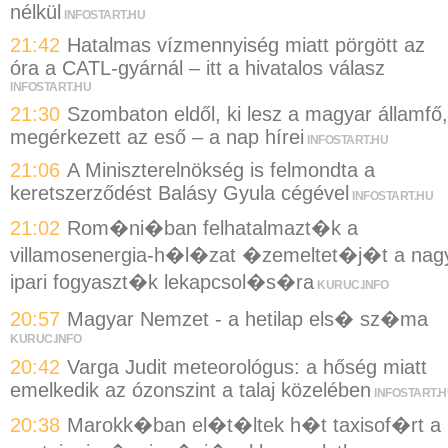
nélkül
INFOSTART.HU
21:42
Hatalmas vízmennyiség miatt pörgött az
óra a CATL-gyárnál – itt a hivatalos válasz
INFOSTART.HU
21:30
Szombaton eldől, ki lesz a magyar államfő,
megérkezett az eső – a nap hírei
INFOSTART.HU
21:06
A Miniszterelnökség is felmondta a
keretszerződést Balásy Gyula cégével
INFOSTART.HU
21:02
Rom�ni�ban felhatalmazt�k a
villamosenergia-h�l�zat �zemeltet�j�t a nag
ipari fogyaszt�k lekapcsol�s�ra
KURUC.INFO
20:57
Magyar Nemzet - a hetilap els� sz�ma
KURUC.INFO
20:42
Varga Judit meteorológus: a hőség miatt
emelkedik az ózonszint a talaj közelében
INFOSTART.
20:38
Marokk�ban el�t�ltek h�t taxisof�rt a