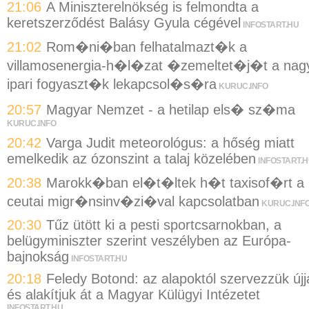
21:06
A Miniszterelnökség is felmondta a
keretszerződést Balásy Gyula cégével
INFOSTART.HU
21:02
Rom�ni�ban felhatalmazt�k a
villamosenergia-h�l�zat �zemeltet�j�t a nag
ipari fogyaszt�k lekapcsol�s�ra
KURUC.INFO
20:57
Magyar Nemzet - a hetilap els� sz�ma
KURUC.INFO
20:42
Varga Judit meteorológus: a hőség miatt
emelkedik az ózonszint a talaj közelében
INFOSTART.
20:38
Marokk�ban el�t�ltek h�t taxisof�rt a
ceutai migr�nsinv�zi�val kapcsolatban
KURUC.INF
20:30
Tűz ütött ki a pesti sportcsarnokban, a
belügyminiszter szerint veszélyben az Európa-
bajnokság
INFOSTART.HU
20:18
Feledy Botond: az alapoktól szervezzük újj
és alakítjuk át a Magyar Külügyi Intézetet
INFOSTART.HU