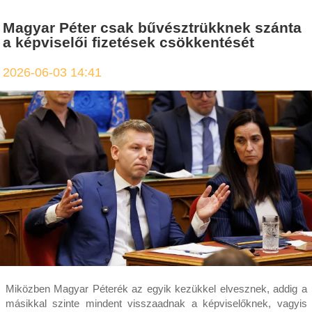
Magyar Péter csak bűvésztrükknek szánta
a képviselői fizetések csökkentését
2026-06-03 14:41
Miközben Magyar Péterék az egyik kezükkel elvesznek, addig a
másikkal szinte mindent visszaadnak a képviselőknek, vagyis