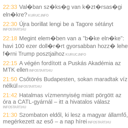
22:33
Val�ban sz�ks�g van k�zt�rsas�gi
eln�kre?
KURUC.INFO
22:30
Újra borillat lengi be a Tagore sétányt
INFOSTART.HU
22:18
Megint elem�ben van a "b�ke eln�ke":
havi 100 ezer doll�r�rt gyorsabban hozz� lehe
f�rni Trump posztjaihoz
KURUC.INFO
22:15
A végén fordított a Puskás Akadémia az
MTK ellen
INFOSTART.HU
21:50
Csőtörés Budapesten, sokan maradtak víz
nélkül
INFOSTART.HU
21:42
Hatalmas vízmennyiség miatt pörgött az
óra a CATL-gyárnál – itt a hivatalos válasz
INFOSTART.HU
21:30
Szombaton eldől, ki lesz a magyar államfő,
megérkezett az eső – a nap hírei
INFOSTART.HU