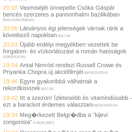
20:10
Vasmiséjét ünnepelte Csóka Gáspár
bencés szerzetes a pannonhalmi bazilikában
MAGYARKURIR.HU
20:05
Látványos égi jelenségek várnak ránk a
következő napokban
MA7.SK
20:03
Újabb erdélyi megyékben vezettek be
forgalom- és vízkorlátozást a román hatóságok
GONDOLA.HU
19:54
Antal Nimród rendezi Russell Crowe és
Priyanka Chopra új akciófilmjét
INFOSTART.HU
19:46
Egyre gyakoribbá válhatnak a
rekordkisvizek
MA7.SK
19:42
Itt a szezon! Ízletesebb és vitamindúsabb 
ezt a barackot érdemes választani
INFOSTART.HU
19:34
Meg�rkezett Belgr�dba a "kijevi
zongorista"
KURUC.INFO