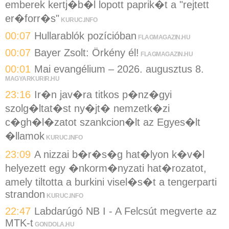
emberek kertj�b�l lopott paprik�t a "rejtett
er�forr�s"
KURUC.INFO
00:07
Hullarablók pozícióban
FLAGMAGAZIN.HU
00:07
Bayer Zsolt: Örkény él!
FLAGMAGAZIN.HU
00:01
Mai evangélium – 2026. augusztus 8.
MAGYARKURIR.HU
23:16
Ir�n jav�ra titkos p�nz�gyi
szolg�ltat�st ny�jt� nemzetk�zi
c�gh�l�zatot szankcion�lt az Egyes�lt
�llamok
KURUC.INFO
23:09
A nizzai b�r�s�g hat�lyon k�v�l
helyezett egy �nkorm�nyzati hat�rozatot,
amely tiltotta a burkini visel�s�t a tengerparti
strandon
KURUC.INFO
22:47
Labdarúgó NB I - A Felcsút megverte az
MTK-t
GONDOLA.HU