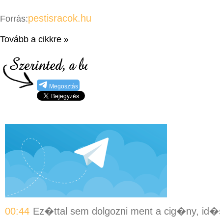
pestisracok.hu
Forrás:
Tovább a cikkre »
Megosztás
00:44
Ez�ttal sem dolgozni ment a cig�ny, id�