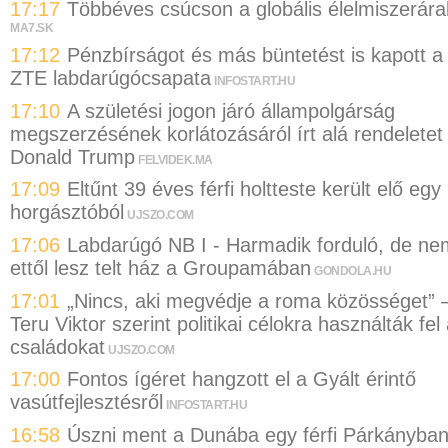
17:17
Többéves csúcson a globális élelmiszerára
MA7.SK
17:12
Pénzbírságot és más büntetést is kapott a
ZTE labdarúgócsapata
INFOSTART.HU
17:10
A születési jogon járó állampolgárság
megszerzésének korlátozásáról írt alá rendeletet
Donald Trump
FELVIDEK.MA
17:09
Eltűnt 39 éves férfi holtteste került elő egy
horgásztóból
UJSZO.COM
17:06
Labdarúgó NB I - Harmadik forduló, de ne
ettől lesz telt ház a Groupamában
GONDOLA.HU
17:01
„Nincs, aki megvédje a roma közösséget” 
Teru Viktor szerint politikai célokra használták fel
családokat
UJSZO.COM
17:00
Fontos ígéret hangzott el a Gyált érintő
vasútfejlesztésről
INFOSTART.HU
16:58
Úszni ment a Dunába egy férfi Párkányba