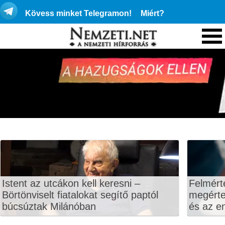
Kövess minket Telegramon!
Miért?
Istent az utcákon kell keresni –
Felmért
Börtönviselt fiatalokat segítő paptól
megértet
búcsúztak Milánóban
és az en