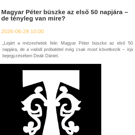
Magyar Péter büszke az első 50 napjára –
de tényleg van mire?
2026-06-29 10:00
„Lejárt a mézeshetek fele: Magyar Péter büszke az első 50
napjára, de a valódi próbatétel még csak most következik – írja
bejegyzésében Deák Dániel.