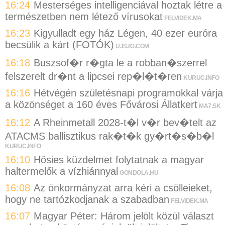
16:24
Mesterséges intelligenciával hoztak létre a
természetben nem létező vírusokat
FELVIDEK.MA
16:23
Kigyulladt egy ház Légen, 40 ezer euróra
becsülik a kárt (FOTÓK)
UJSZO.COM
16:18
Buszsof�r r�gta le a robban�szerrel
felszerelt dr�nt a lipcsei rep�l�t�ren
KURUC.INFO
16:16
Hétvégén születésnapi programokkal várja
a közönséget a 160 éves Fővárosi Állatkert
MA7.SK
16:12
A Rheinmetall 2028-t�l v�r bev�telt az
ATACMS ballisztikus rak�t�k gy�rt�s�b�l
KURUC.INFO
16:10
Hősies küzdelmet folytatnak a magyar
haltermelők a vízhiánnyal
GONDOLA.HU
16:08
Az önkormányzat arra kéri a csölleieket,
hogy ne tartózkodjanak a szabadban
FELVIDEK.MA
16:07
Magyar Péter: Három jelölt közül választ