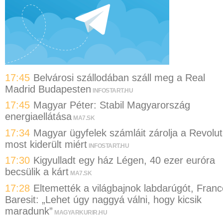
17:45
Belvárosi szállodában száll meg a Real
Madrid Budapesten
INFOSTART.HU
17:45
Magyar Péter: Stabil Magyarország
energiaellátása
MA7.SK
17:34
Magyar ügyfelek számláit zárolja a Revolut
most kiderült miért
INFOSTART.HU
17:30
Kigyulladt egy ház Légen, 40 ezer euróra
becsülik a kárt
MA7.SK
17:28
Eltemették a világbajnok labdarúgót, Franc
Baresit: „Lehet úgy naggyá válni, hogy kicsik
maradunk”
MAGYARKURIR.HU