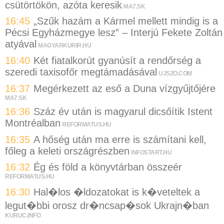
csütörtökön, azóta keresik
MA7.SK
16:45
„Szűk hazám a Kármel mellett mindig is a
Pécsi Egyházmegye lesz” – Interjú Fekete Zoltán
atyával
MAGYARKURIR.HU
16:40
Két fiatalkorút gyanúsít a rendőrség a
szeredi taxisofőr megtámadásával
UJSZO.COM
16:37
Megérkezett az eső a Duna vízgyűjtőjére
MA7.SK
16:36
Száz év után is magyarul dicsőítik Istent
Montréalban
REFORMATUS.HU
16:35
A hőség után ma erre is számítani kell,
főleg a keleti országrészben
INFOSTART.HU
16:32
Ég és föld a könyvtárban összeér
REFORMATUS.HU
16:30
Hal�los �ldozatokat is k�veteltek a
legut�bbi orosz dr�ncsap�sok Ukrajn�ban
KURUC.INFO