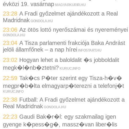
évközi 19. vasárnap
MAGYARKURIR.HU
23:28
A Fradi győzelmet ajándékozott a Real
Madridnak
GONDOLA.HU
23:06
Az ötös lottó nyerőszámai és nyereményei
GONDOLA.HU
23:04
A Tisza parlamenti frakciója Baka Andrást
jelöli államfőnek – a nap hírei
INFOSTART.HU
23:02
Hogyan lehet a baloldalit �s jobboldalit
megk�l�nb�ztetni?
KURUC.INFO
22:59
Tak�cs P�ter szerint egy Tisza-h�v�
megpr�b�lta elmagyarp�terezni a telefonj�t
KURUC.INFO
22:38
Futball: A Fradi győzelmet ajándékozott a
Real Madridnak
GONDOLA.HU
22:23
Gaudi Bak�r�l: egy szakmailag igen
gyenge k�pess�g�, massz�van liber�lis