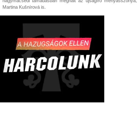
nagymácsédi támadásban meghalt az újságíró menyasszonya,
Martina Kušnírová is.