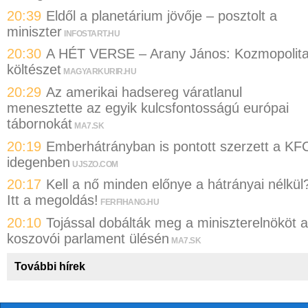
20:39
Eldől a planetárium jövője – posztolt a
miniszter
INFOSTART.HU
20:30
A HÉT VERSE – Arany János: Kozmopolit
költészet
MAGYARKURIR.HU
20:29
Az amerikai hadsereg váratlanul
menesztette az egyik kulcsfontosságú európai
tábornokát
MA7.SK
20:19
Emberhátrányban is pontott szerzett a KF
idegenben
UJSZO.COM
20:17
Kell a nő minden előnye a hátrányai nélkül
Itt a megoldás!
FERFIHANG.HU
20:10
Tojással dobálták meg a miniszterelnököt a
koszovói parlament ülésén
MA7.SK
További hírek