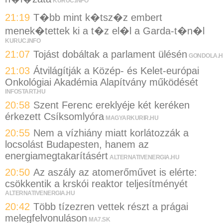
KURUC.INFO
21:19
T�bb mint k�tsz�z embert
menek�tettek ki a t�z el�l a Garda-t�n�l
KURUC.INFO
21:07
Tojást dobáltak a parlament ülésén
GONDOLA.
21:03
Átvilágítják a Közép- és Kelet-európai
Onkológiai Akadémia Alapítvány működését
INFOSTART.HU
20:58
Szent Ferenc ereklyéje két keréken
érkezett Csíksomlyóra
MAGYARKURIR.HU
20:55
Nem a vízhiány miatt korlátozzák a
locsolást Budapesten, hanem az
energiamegtakarításért
ALTERNATIVENERGIA.HU
20:50
Az aszály az atomerőművet is elérte:
csökkentik a krskói reaktor teljesítményét
ALTERNATIVENERGIA.HU
20:42
Több tízezren vettek részt a prágai
melegfelvonuláson
MA7.SK