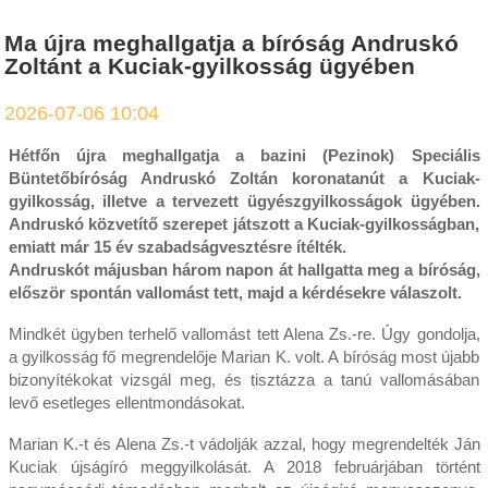
Ma újra meghallgatja a bíróság Andruskó
Zoltánt a Kuciak-gyilkosság ügyében
2026-07-06 10:04
Hétfőn újra meghallgatja a bazini (Pezinok) Speciális
Büntetőbíróság Andruskó Zoltán koronatanút a Kuciak-
gyilkosság, illetve a tervezett ügyészgyilkosságok ügyében.
Andruskó közvetítő szerepet játszott a Kuciak-gyilkosságban,
emiatt már 15 év szabadságvesztésre ítélték.
Andruskót májusban három napon át hallgatta meg a bíróság,
először spontán vallomást tett, majd a kérdésekre válaszolt.
Mindkét ügyben terhelő vallomást tett Alena Zs.-re. Úgy gondolja,
a gyilkosság fő megrendelője Marian K. volt. A bíróság most újabb
bizonyítékokat vizsgál meg, és tisztázza a tanú vallomásában
levő esetleges ellentmondásokat.
Marian K.-t és Alena Zs.-t vádolják azzal, hogy megrendelték Ján
Kuciak újságíró meggyilkolását. A 2018 februárjában történt