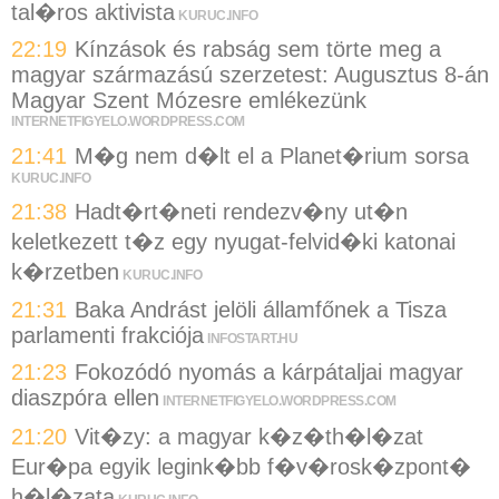
tal�ros aktivista
KURUC.INFO
22:19
Kínzások és rabság sem törte meg a
magyar származású szerzetest: Augusztus 8-án
Magyar Szent Mózesre emlékezünk
INTERNETFIGYELO.WORDPRESS.COM
21:41
M�g nem d�lt el a Planet�rium sorsa
KURUC.INFO
21:38
Hadt�rt�neti rendezv�ny ut�n
keletkezett t�z egy nyugat-felvid�ki katonai
k�rzetben
KURUC.INFO
21:31
Baka Andrást jelöli államfőnek a Tisza
parlamenti frakciója
INFOSTART.HU
21:23
Fokozódó nyomás a kárpátaljai magyar
diaszpóra ellen
INTERNETFIGYELO.WORDPRESS.COM
21:20
Vit�zy: a magyar k�z�th�l�zat
Eur�pa egyik legink�bb f�v�rosk�zpont�
h�l�zata