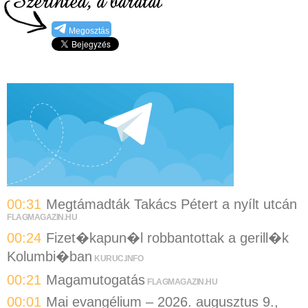
Megosztás
00:31
Megtámadták Takács Pétert a nyílt utcán
FLAGMAGAZIN.HU
00:24
Fizet�kapun�l robbantottak a gerill�k
Kolumbi�ban
KURUC.INFO
00:21
Magamutogatás
FLAGMAGAZIN.HU
00:01
Mai evangélium – 2026. augusztus 9.,