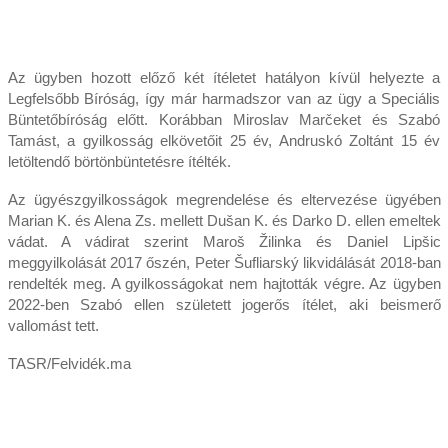
Az ügyben hozott előző két ítéletet hatályon kívül helyezte a
Legfelsőbb Bíróság, így már harmadszor van az ügy a Speciális
Büntetőbíróság előtt. Korábban Miroslav Marčeket és Szabó
Tamást, a gyilkosság elkövetőit 25 év, Andruskó Zoltánt 15 év
letöltendő börtönbüntetésre ítélték.
Az ügyészgyilkosságok megrendelése és eltervezése ügyében
Marian K. és Alena Zs. mellett Dušan K. és Darko D. ellen emeltek
vádat. A vádirat szerint Maroš Žilinka és Daniel Lipšic
meggyilkolását 2017 őszén, Peter Šufliarský likvidálását 2018-ban
rendelték meg. A gyilkosságokat nem hajtották végre. Az ügyben
2022-ben Szabó ellen született jogerős ítélet, aki beismerő
vallomást tett.
TASR/Felvidék.ma