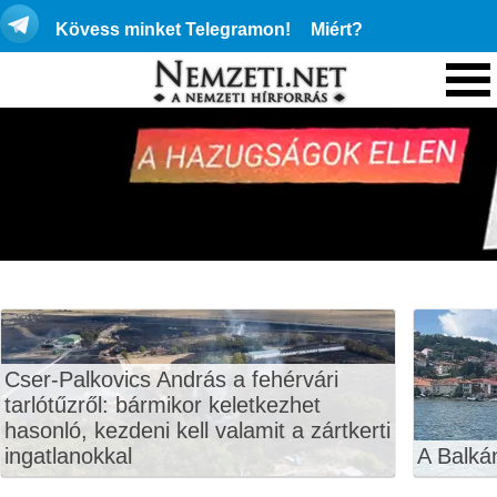
Kövess minket Telegramon!
Miért?
Cser-Palkovics András a fehérvári
tarlótűzről: bármikor keletkezhet
hasonló, kezdeni kell valamit a zártkerti
ingatlanokkal
A Balká