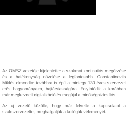
Az OMSZ vezetője kijelentette: a szakmai kontinuitás megőrzése
és a hatékonyság növelése a legfontosabb. Constantinovits
Miklós elmondta: továbbra is épít a mintegy 130 éves szervezet
erős hagyományaira, bajtársiasságára. Folytatódik a korábban
már megkezdett digitalizáció és megújul a minőségbiztosítás.
Az új vezető közölte, hogy már felvette a kapcsolatot a
szakszervezettel, meghallgatják a kollégák véleményét.