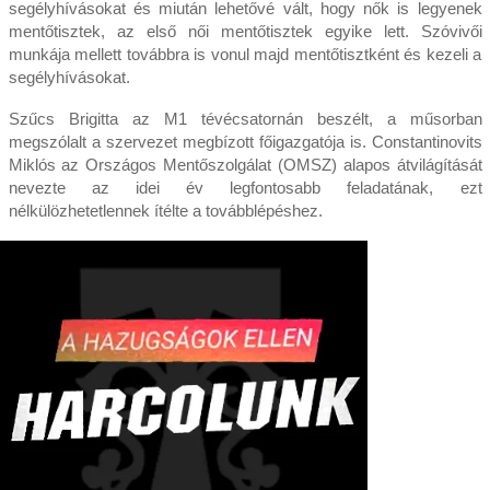
segélyhívásokat és miután lehetővé vált, hogy nők is legyenek
mentőtisztek, az első női mentőtisztek egyike lett. Szóvivői
munkája mellett továbbra is vonul majd mentőtisztként és kezeli a
segélyhívásokat.
Szűcs Brigitta az M1 tévécsatornán beszélt, a műsorban
megszólalt a szervezet megbízott főigazgatója is. Constantinovits
Miklós az Országos Mentőszolgálat (OMSZ) alapos átvilágítását
nevezte az idei év legfontosabb feladatának, ezt
nélkülözhetetlennek ítélte a továbblépéshez.