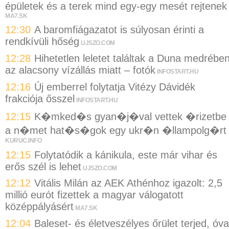
épületek és a terek mind egy-egy mesét rejtenek
MA7.SK
12:30
A baromfiágazatot is súlyosan érinti a
rendkívüli hőség
UJSZO.COM
12:28
Hihetetlen leletet találtak a Duna medrébe
az alacsony vízállás miatt – fotók
INFOSTART.HU
12:16
Új emberrel folytatja Vitézy Dávidék
frakciója ősszel
INFOSTART.HU
12:15
K�mked�s gyan�j�val vettek �rizetbe
a n�met hat�s�gok egy ukr�n �llampolg�rt
KURUC.INFO
12:15
Folytatódik a kánikula, este már vihar és
erős szél is lehet
UJSZO.COM
12:12
Vitális Milán az AEK Athénhoz igazolt: 2,5
millió eurót fizettek a magyar válogatott
középpályásért
MA7.SK
12:04
Baleset- és életveszélyes őrület terjed, óva