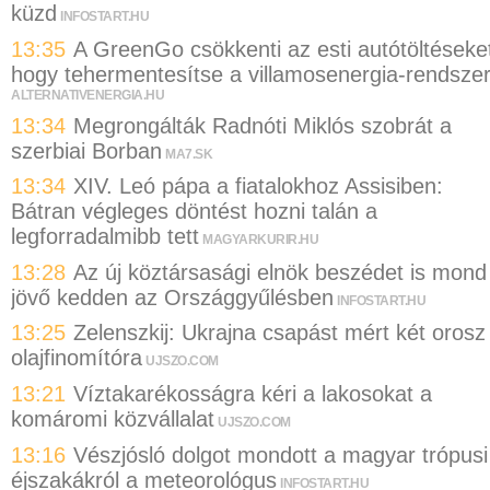
küzd
INFOSTART.HU
13:35
A GreenGo csökkenti az esti autótöltéseke
hogy tehermentesítse a villamosenergia-rendszer
ALTERNATIVENERGIA.HU
13:34
Megrongálták Radnóti Miklós szobrát a
szerbiai Borban
MA7.SK
13:34
XIV. Leó pápa a fiatalokhoz Assisiben:
Bátran végleges döntést hozni talán a
legforradalmibb tett
MAGYARKURIR.HU
13:28
Az új köztársasági elnök beszédet is mond
jövő kedden az Országgyűlésben
INFOSTART.HU
13:25
Zelenszkij: Ukrajna csapást mért két orosz
olajfinomítóra
UJSZO.COM
13:21
Víztakarékosságra kéri a lakosokat a
komáromi közvállalat
UJSZO.COM
13:16
Vészjósló dolgot mondott a magyar trópusi
éjszakákról a meteorológus
INFOSTART.HU