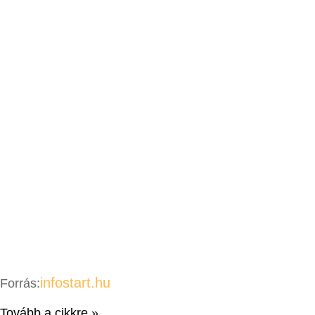
infostart.hu
Forrás:
Tovább a cikkre »