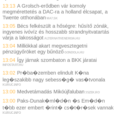
13:13
A Grolsch-erődben vár komoly
megmérettetés a DAC-ra a holland élcsapat, a
Twente otthonában
MA7.SK
13:05
Bécs felkészült a hőségre: hűsítő zónák,
ingyenes ivóvíz és hosszabb strandnyitvatartás
várja a lakosságot
ALTERNATIVENERGIA.HU
13:04
Milliókkal akart megvesztegetni
pénzügyőröket egy bűnöző
GONDOLA.HU
13:04
Így járnak szombaton a BKK járatai
INFOSTART.HU
13:02
Pr�ba�zemben elindult K�na
leg�szakibb nagy sebess�g� vas�tvonala
KURUC.INFO
13:00
Medvetámadás Mikóújfaluban
3SZEK.RO
13:00
Paks-Dunak�ml�d�n �s Em�d�n
t�bb ezer embert �rint� cs�t�r�sek vannak
KURUC.INFO