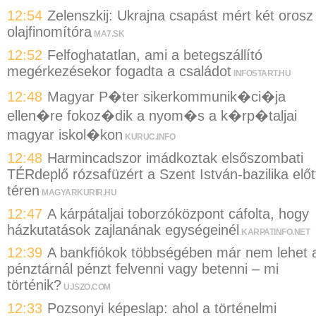
12:54
Zelenszkij: Ukrajna csapást mért két orosz
olajfinomítóra
MA7.SK
12:52
Felfoghatatlan, ami a betegszállító
megérkezésekor fogadta a családot
INFOSTART.HU
12:48
Magyar P�ter sikerkommunik�ci�ja
ellen�re fokoz�dik a nyom�s a k�rp�taljai
magyar iskol�kon
KURUC.INFO
12:48
Harmincadszor imádkoztak elsőszombati
TÉRdeplő rózsafüzért a Szent István-bazilika előt
téren
MAGYARKURIR.HU
12:47
A kárpátaljai toborzóközpont cáfolta, hogy
házkutatások zajlanának egységeinél
KARPATINFO.NET
12:39
A bankfiókok többségében már nem lehet 
pénztárnál pénzt felvenni vagy betenni – mi
történik?
UJSZO.COM
12:33
Pozsonyi képeslap: ahol a történelmi