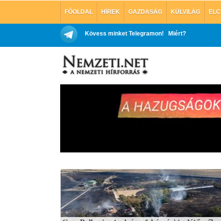
FŐOLDAL
HÍREK
GAZDASÁG
KÜLVILÁG
ELC
Kövess minket Telegramon!
Miért?