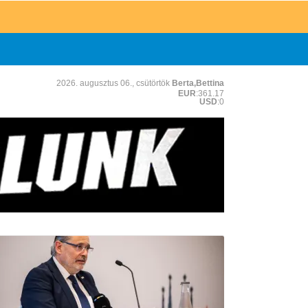
2026. augusztus 06., csütörtök
Berta,Bettina
EUR
:361.17
USD
:0