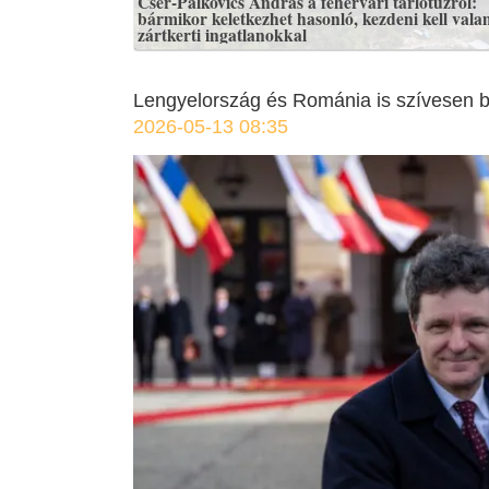
Cser-Palkovics András a fehérvári tarlótűzről:
bármikor keletkezhet hasonló, kezdeni kell vala
zártkerti ingatlanokkal
Lengyelország és Románia is szívesen 
2026-05-13 08:35