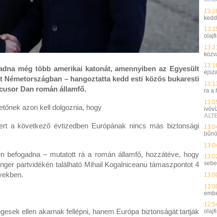
13:2
kedd
13:2
olajf
13:2
közvá
13:1
adna még több amerikai katonát, amennyiben az Egyesült
éjsz
ét Németországban – hangoztatta kedd esti közös bukaresti
13:1
icusor Dan román államfő.
ra a
13:0
zetőnek azon kell dolgoznia, hogy
ivóv
ALT
rt a következő évtizedben Európának nincs más biztonsági
13:0
bűn
13:0
n befogadna – mutatott rá a román államfő, hozzátéve, hogy
13:0
seb
enger partvidékén található Mihail Kogalniceanu támaszpontot 4
években.
13:0
13:0
embe
12:5
gesek ellen akarnak fellépni, hanem Európa biztonságát tartják
olajf