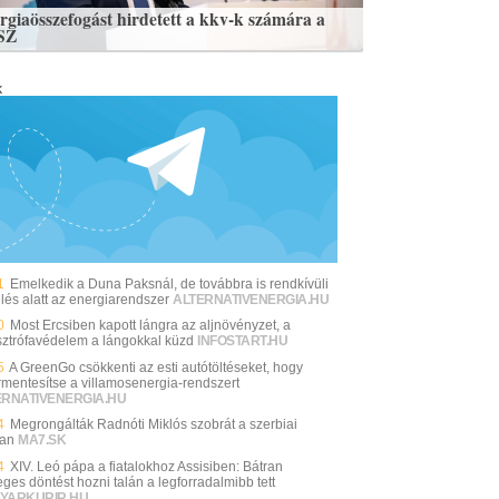
rgiaösszefogást hirdetett a kkv-k számára a
SZ
k
1
Emelkedik a Duna Paksnál, de továbbra is rendkívüli
elés alatt az energiarendszer
ALTERNATIVENERGIA.HU
0
Most Ercsiben kapott lángra az aljnövényzet, a
sztrófavédelem a lángokkal küzd
INFOSTART.HU
5
A GreenGo csökkenti az esti autótöltéseket, hogy
rmentesítse a villamosenergia-rendszert
ERNATIVENERGIA.HU
4
Megrongálták Radnóti Miklós szobrát a szerbiai
an
MA7.SK
4
XIV. Leó pápa a fiatalokhoz Assisiben: Bátran
ges döntést hozni talán a legforradalmibb tett
YARKURIR.HU