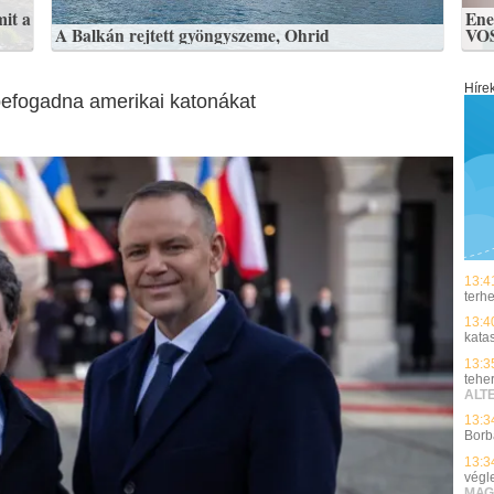
mit a
Ene
A Balkán rejtett gyöngyszeme, Ohrid
VO
Híre
befogadna amerikai katonákat
13:4
terh
13:4
kata
13:3
tehe
ALT
13:3
Borb
13:3
végle
MAG