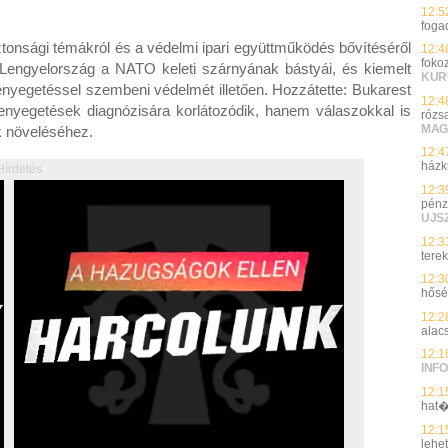
12:5
foga
ztonsági témákról és a védelmi ipari együttműködés bővítéséről
12:4
foko
 Lengyelország a NATO keleti szárnyának bástyái, és kiemelt
KUR
enyegetéssel szembeni védelmét illetően. Hozzátette: Bukarest
12:4
yegetések diagnózisára korlátozódik, hanem válaszokkal is
rózsa
MAG
k növeléséhez.
12:4
házk
Hírdetés
12:3
pénzt
UJS
12:3
tere
12:3
hős
12:2
alacs
12:1
INFO
12:1
hat�
12:1
lehet