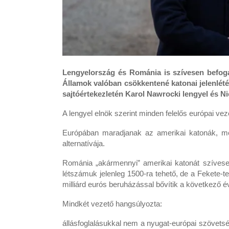
Lengyelország és Románia is szívesen befog
Államok valóban csökkentené katonai jelenlét
sajtóértekezletén Karol Nawrocki lengyel és N
A lengyel elnök szerint minden felelős európai ve
Európában maradjanak az amerikai katonák, me
alternatívája.
Románia „akármennyi” amerikai katonát szívese
létszámuk jelenleg 1500-ra tehető, de a Fekete-t
milliárd eurós beruházással bővítik a következő 
Mindkét vezető hangsúlyozta:
állásfoglalásukkal nem a nyugat-európai szövetsé