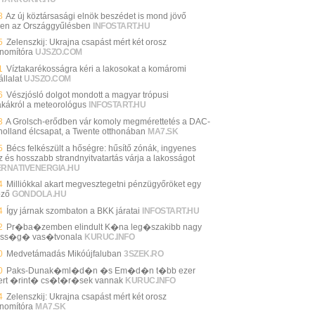
8
Az új köztársasági elnök beszédet is mond jövő
en az Országgyűlésben
INFOSTART.HU
5
Zelenszkij: Ukrajna csapást mért két orosz
inomítóra
UJSZO.COM
1
Víztakarékosságra kéri a lakosokat a komáromi
llalat
UJSZO.COM
6
Vészjósló dolgot mondott a magyar trópusi
akákról a meteorológus
INFOSTART.HU
3
A Grolsch-erődben vár komoly megmérettetés a DAC-
 holland élcsapat, a Twente otthonában
MA7.SK
5
Bécs felkészült a hőségre: hűsítő zónák, ingyenes
íz és hosszabb strandnyitvatartás várja a lakosságot
ERNATIVENERGIA.HU
4
Milliókkal akart megvesztegetni pénzügyőröket egy
öző
GONDOLA.HU
4
Így járnak szombaton a BKK járatai
INFOSTART.HU
2
Pr�ba�zemben elindult K�na leg�szakibb nagy
ess�g� vas�tvonala
KURUC.INFO
0
Medvetámadás Mikóújfaluban
3SZEK.RO
0
Paks-Dunak�ml�d�n �s Em�d�n t�bb ezer
rt �rint� cs�t�r�sek vannak
KURUC.INFO
4
Zelenszkij: Ukrajna csapást mért két orosz
inomítóra
MA7.SK