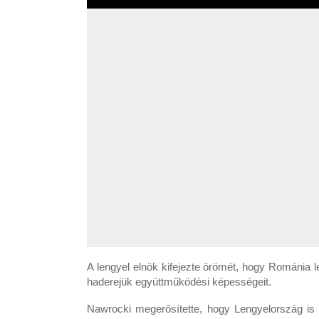
A lengyel elnök kifejezte örömét, hogy Románia l
haderejük együttműködési képességeit.
Nawrocki megerősítette, hogy Lengyelország is 