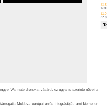
12:1
fize
12:0
Szig
To
engyel Warmate drónokat vásárol, ez ugyanis szerinte növeli a
támogatja Moldova európai uniós integrációját, ami kiemelten