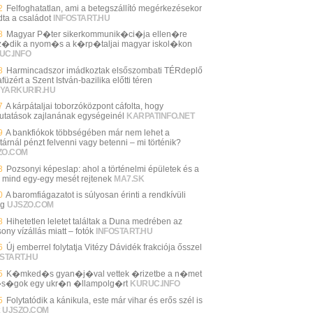
2
Felfoghatatlan, ami a betegszállító megérkezésekor
dta a családot
INFOSTART.HU
8
Magyar P�ter sikerkommunik�ci�ja ellen�re
z�dik a nyom�s a k�rp�taljai magyar iskol�kon
UC.INFO
8
Harmincadszor imádkoztak elsőszombati TÉRdeplő
füzért a Szent István-bazilika előtti téren
YARKURIR.HU
7
A kárpátaljai toborzóközpont cáfolta, hogy
utatások zajlanának egységeinél
KARPATINFO.NET
9
A bankfiókok többségében már nem lehet a
árnál pénzt felvenni vagy betenni – mi történik?
ZO.COM
3
Pozsonyi képeslap: ahol a történelmi épületek és a
k mind egy-egy mesét rejtenek
MA7.SK
0
A baromfiágazatot is súlyosan érinti a rendkívüli
ég
UJSZO.COM
8
Hihetetlen leletet találtak a Duna medrében az
ony vízállás miatt – fotók
INFOSTART.HU
6
Új emberrel folytatja Vitézy Dávidék frakciója ősszel
START.HU
5
K�mked�s gyan�j�val vettek �rizetbe a n�met
s�gok egy ukr�n �llampolg�rt
KURUC.INFO
5
Folytatódik a kánikula, este már vihar és erős szél is
UJSZO.COM