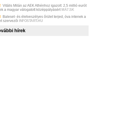
2
Vitális Milán az AEK Athénhoz igazolt: 2,5 millió eurót
ttek a magyar válogatott középpályásért
MA7.SK
4
Baleset- és életveszélyes őrület terjed, óva intenek a
et szervezői
INFOSTART.HU
vábbi hírek