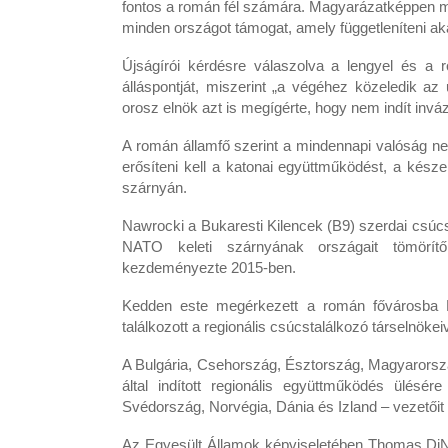
fontos a román fél számára. Magyarázatképpen m
minden országot támogat, amely függetleníteni aka
Újságírói kérdésre válaszolva a lengyel és a 
álláspontját, miszerint „a végéhez közeledik az
orosz elnök azt is megígérte, hogy nem indít inváz
A román államfő szerint a mindennapi valóság n
erősíteni kell a katonai együttműködést, a készen
szárnyán.
Nawrocki a Bukaresti Kilencek (B9) szerdai csúc
NATO keleti szárnyának országait tömörít
kezdeményezte 2015-ben.
Kedden este megérkezett a román fővárosba Ma
találkozott a regionális csúcstalálkozó társelnöke
A Bulgária, Csehország, Észtország, Magyarorszá
által indított regionális együttműködés ülés
Svédország, Norvégia, Dánia és Izland – vezetőit
Az Egyesült Államok képviseletében Thomas DiNa