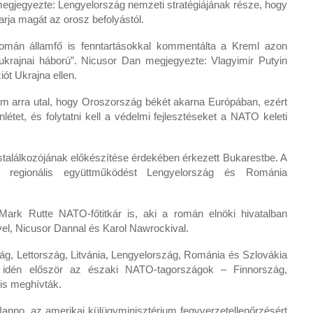
egjegyezte: Lengyelország nemzeti stratégiájának része, hogy
rja magát az orosz befolyástól.
román államfő is fenntartásokkal kommentálta a Kreml azon
 ukrajnai háború”. Nicusor Dan megjegyezte: Vlagyimir Putyin
iót Ukrajna ellen.
em arra utal, hogy Oroszország békét akarna Európában, ezért
létet, és folytatni kell a védelmi fejlesztéseket a NATO keleti
stalálkozójának előkészítése érdekében érkezett Bukarestbe. A
ő regionális együttműködést Lengyelország és Románia
rk Rutte NATO-főtitkár is, aki a román elnöki hivatalban
ivel, Nicusor Dannal és Karol Nawrockival.
g, Lettország, Litvánia, Lengyelország, Románia és Szlovákia
ére idén először az északi NATO-tagországok – Finnország,
 is meghívták.
nno, az amerikai külügyminisztérium fegyverzetellenőrzésért