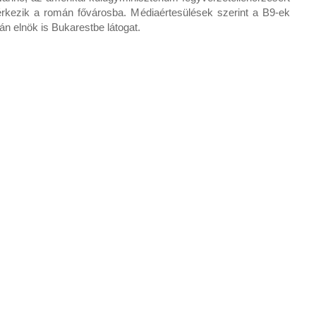
 érkezik a román fővárosba. Médiaértesülések szerint a B9-ek
n elnök is Bukarestbe látogat.