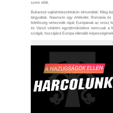
szem előtt.
Bukaresti sajtóértekezletükön elmondták: főleg bi
tárgyaltak. Nawrocki úgy értékelte: Románia és
felelősség nehezedik rájuk Európának az orosz f
és Varsó védelmi együttműködése nemcsak a fen
szolgál, hozzájárul Európa ellenálló képességéne