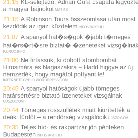
21:15
KL-selejtező: Adrian Guľa csapata legyőzt
a magyar bajnokot
MA7.SK
21:15
A Robinson Tours összeomlása után most
kezdődik az igazi küzdelem
INFOSTART.HU
21:07
A spanyol hat�s�gok �jabb t�meges
hat�rs�rt�sre biztat� �zeneteket vizsg�lna
KURUC.INFO
21:00
Ne firtassuk, ki dobott atombombát
Hirosimára és Nagaszakira – Hadd higgye az új
nemzedék, hogy magától pottyant le!
INTERNETFIGYELO.WORDPRESS.COM
20:45
A spanyol hatóságok újabb tömeges
határsértésre biztató üzeneteket vizsgálnak
UJSZO.COM
20:44
Tömeges rosszullétek miatt kiürítették a
deáki fürdőt – a rendőrség vizsgálódik
UJSZO.COM
20:35
Teljes híd- és rakpartzár jön pénteken
Budapesten
INFOSTART.HU