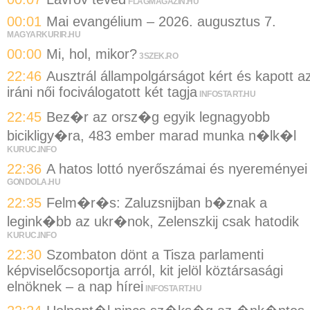
FLAGMAGAZIN.HU
00:01
Mai evangélium – 2026. augusztus 7.
MAGYARKURIR.HU
00:00
Mi, hol, mikor?
3SZEK.RO
22:46
Ausztrál állampolgárságot kért és kapott a
iráni női fociválogatott két tagja
INFOSTART.HU
22:45
Bez�r az orsz�g egyik legnagyobb
bicikligy�ra, 483 ember marad munka n�lk�l
KURUC.INFO
22:36
A hatos lottó nyerőszámai és nyereményei
GONDOLA.HU
22:35
Felm�r�s: Zaluzsnijban b�znak a
legink�bb az ukr�nok, Zelenszkij csak hatodik
KURUC.INFO
22:30
Szombaton dönt a Tisza parlamenti
képviselőcsoportja arról, kit jelöl köztársasági
elnöknek – a nap hírei
INFOSTART.HU