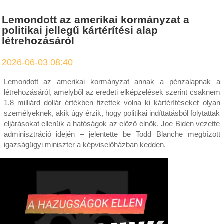
Lemondott az amerikai kormányzat a
politikai jellegű kártérítési alap
létrehozásáról
2026-06-03 08:40
Lemondott az amerikai kormányzat annak a pénzalapnak a
létrehozásáról, amelyből az eredeti elképzelések szerint csaknem
1,8 milliárd dollár értékben fizettek volna ki kártérítéseket olyan
személyeknek, akik úgy érzik, hogy politikai indíttatásból folytattak
eljárásokat ellenük a hatóságok az előző elnök, Joe Biden vezette
adminisztráció idején – jelentette be Todd Blanche megbízott
igazságügyi miniszter a képviselőházban kedden.