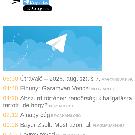
Megosztás
05:00
Útravaló – 2026. augusztus 7.
MAGYARKURIR.HU
04:40
Elhunyt Garamvári Vencel
INFOSTART.HU
04:20
Abszurd történet: rendőrségi kihallgatásra
tartott, de hogy?
INFOSTART.HU
02:12
A nagy cég
BIRCAHANG.ORG
00:08
Bayer Zsolt: Most azonnal!
FLAGMAGAZIN.HU
00:07
Lavrov téved