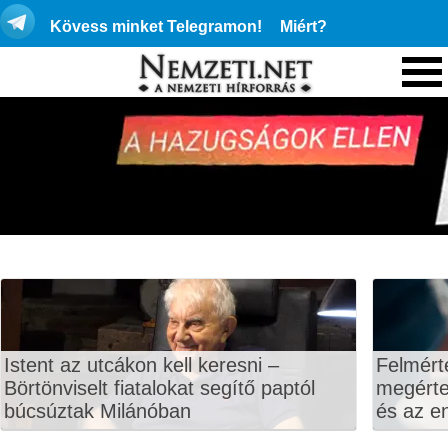
Kövess minket Telegramon!
Miért?
Istent az utcákon kell keresni –
Felmért
Börtönviselt fiatalokat segítő paptól
megértet
búcsúztak Milánóban
és az en