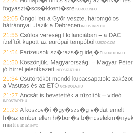
22:24
Holnapt�l nincs sz�ks�g az �nk�ntes
fogyaszt�scs�kkent�sre
KURUC.INFO
22:05
Öngól lett a Győr veszte, háromgólos
hátránnyal utazik a Debrecen
INFOSTART.HU
21:55
Csúfos vereség Hollandiában – a DAC
ízelítőt kapott az európai tempóból
UJSZO.COM
21:54
Farizeusok sz�razs�g idej�n
KURUC.INFO
21:50
Köszönjük, Magyarország! – Magyar Péter
jó hírrel jelentkezett
INFOSTART.HU
21:34
Csütörtököt mondó kupacsapatok: zakózot
a Vasutas és az ETO
GONDOLA.HU
21:27
Ancsát is bevetették a tűzoltók – videó
INFOSTART.HU
21:23
A koszov�i �gy�szs�g v�dat emelt
h�sz ember ellen h�bor�s b�ncselekm�nye
miatt
KURUC.INFO