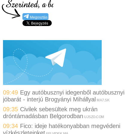
Megosztás
09:49
Egy autóbusznyi idegenből autóbusznyi
jóbarát - interjú Brogyányi Mihállyal
MA7.SK
09:35
Civilek sebesültek meg ukrán
dróntámadásban Belgorodban
UJSZO.COM
09:34
Fico: ideje hatékonyabban megvédeni
vízkészleteinket
FELVIDEK.MA