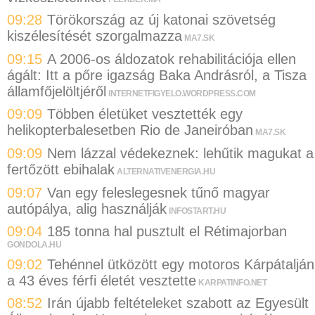
09:28
Törökország az új katonai szövetség
kiszélesítését szorgalmazza
MA7.SK
09:15
A 2006-os áldozatok rehabilitációja ellen
ágált: Itt a pőre igazság Baka Andrásról, a Tisza
államfőjelöltjéről
INTERNETFIGYELO.WORDPRESS.COM
09:09
Többen életüket vesztették egy
helikopterbalesetben Rio de Janeiróban
MA7.SK
09:09
Nem lázzal védekeznek: lehűtik magukat a
fertőzött ebihalak
ALTERNATIVENERGIA.HU
09:07
Van egy feleslegesnek tűnő magyar
autópálya, alig használják
INFOSTART.HU
09:04
185 tonna hal pusztult el Rétimajorban
GONDOLA.HU
09:02
Tehénnel ütközött egy motoros Kárpátalján
a 43 éves férfi életét vesztette
KARPATINFO.NET
08:52
Irán újabb feltételeket szabott az Egyesült