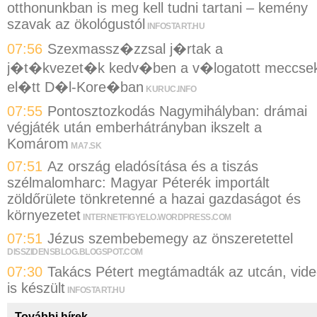
otthonunkban is meg kell tudni tartani – kemény
szavak az ökológustól
INFOSTART.HU
07:56
Szexmassz�zzsal j�rtak a
j�t�kvezet�k kedv�ben a v�logatott meccse
el�tt D�l-Kore�ban
KURUC.INFO
07:55
Pontosztozkodás Nagymihályban: drámai
végjáték után emberhátrányban ikszelt a
Komárom
MA7.SK
07:51
Az ország eladósítása és a tiszás
szélmalomharc: Magyar Péterék importált
zöldőrülete tönkretenné a hazai gazdaságot és
környezetet
INTERNETFIGYELO.WORDPRESS.COM
07:51
Jézus szembebemegy az önszeretettel
DISSZIDENSBLOG.BLOGSPOT.COM
07:30
Takács Pétert megtámadták az utcán, vid
is készült
INFOSTART.HU
További hírek