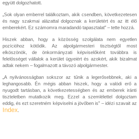
együtt dolgozhatott.
„Sok olyan emberrel találkoztam, akik csendben, következetesen
és nagy szakmai alázattal dolgoznak a kerületért és az itt élő
emberekért. Ez számomra maradandó tapasztalat” – tette hozzá.
Hiszek abban, hogy a közösség szolgálata nem egyetlen
pozícióhoz kötődik. Az alpolgármesteri tisztségtől most
elköszönök, de önkormányzati képviselőként továbbra is
felelősséget vállalok a kerület ügyeiért és azokért, akik bizalmat
adtak nekem – fogalmazott a távozó alpolgármester.
„A nyilvánosságban sokszor az tűnik a legerősebbnek, aki a
leghangosabb. Én mégis abban hiszek, hogy a valódi erő a
nyugodt tartásban, a következetességben és az emberek iránti
tiszteletben mutatkozik meg. Ezzel a szemlélettel dolgoztam
eddig, és ezt szeretném képviselni a jövőben is” – idézi szavait az
Index
.