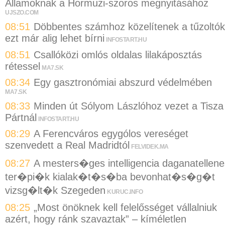
Államoknak a Hormuzi-szoros megnyitásához
UJSZO.COM
08:51
Döbbentes számhoz közelítenek a tűzoltók
ezt már alig lehet bírni
INFOSTART.HU
08:51
Csallóközi omlós oldalas lilakáposztás
rétessel
MA7.SK
08:34
Egy gasztronómiai abszurd védelmében
MA7.SK
08:33
Minden út Sólyom Lászlóhoz vezet a Tisza
Pártnál
INFOSTART.HU
08:29
A Ferencváros egygólos vereséget
szenvedett a Real Madridtól
FELVIDEK.MA
08:27
A mesters�ges intelligencia daganatellene
ter�pi�k kialak�t�s�ba bevonhat�s�g�t
vizsg�lt�k Szegeden
KURUC.INFO
08:25
„Most önöknek kell felelősséget vállalniuk
azért, hogy ránk szavaztak” – kíméletlen