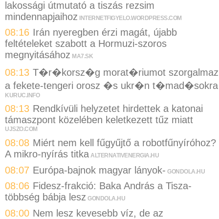
lakossági útmutató a tiszás rezsim
mindennapjaihoz
INTERNETFIGYELO.WORDPRESS.COM
08:16
Irán nyeregben érzi magát, újabb
feltételeket szabott a Hormuzi-szoros
megnyitásához
MA7.SK
08:13
T�r�korsz�g morat�riumot szorgalmaz
a fekete-tengeri orosz �s ukr�n t�mad�sokra
KURUC.INFO
08:13
Rendkívüli helyzetet hirdettek a katonai
támaszpont közelében keletkezett tűz miatt
UJSZO.COM
08:08
Miért nem kell fűgyűjtő a robotfűnyíróhoz?
A mikro-nyírás titka
ALTERNATIVENERGIA.HU
08:07
Európa-bajnok magyar lányok-
GONDOLA.HU
08:06
Fidesz-frakció: Baka András a Tisza-
többség bábja lesz
GONDOLA.HU
08:00
Nem lesz kevesebb víz, de az