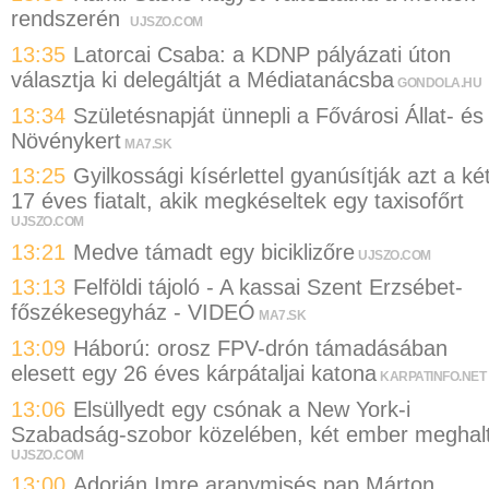
rendszerén
UJSZO.COM
13:35
Latorcai Csaba: a KDNP pályázati úton
választja ki delegáltját a Médiatanácsba
GONDOLA.HU
13:34
Születésnapját ünnepli a Fővárosi Állat- és
Növénykert
MA7.SK
13:25
Gyilkossági kísérlettel gyanúsítják azt a ké
17 éves fiatalt, akik megkéseltek egy taxisofőrt
UJSZO.COM
13:21
Medve támadt egy biciklizőre
UJSZO.COM
13:13
Felföldi tájoló - A kassai Szent Erzsébet-
főszékesegyház - VIDEÓ
MA7.SK
13:09
Háború: orosz FPV-drón támadásában
elesett egy 26 éves kárpátaljai katona
KARPATINFO.NET
13:06
Elsüllyedt egy csónak a New York-i
Szabadság-szobor közelében, két ember meghal
UJSZO.COM
13:00
Adorján Imre aranymisés pap Márton