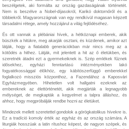
beszélgetek, aki formálta az ország gazdaságának történetét.
Nem is beszélve a Nobel-díjasokról, Karikó doktornőről és a
többiekről. Magyarországnak van egy rendkívül magasan képzett
társadalmi rétege, amely hozzájárul a világ fejlődéséhez.
És ott vannak a plébániai hívek, a hétköznapi emberek, akik
büszkék a hitükre, meg akarják osztani, és küzdenek, amikor azt
látják, hogy a fiatalabb generációkban már nincs meg az a
kötődés a hithez. Látják, mit jelentett a hit az ő életükben, és
szeretnék átadni ezt a gyermekeiknek is. Szép emlékek fűznek
idősekhez, egyházi fenntartású intézményekben lakó
fogyatékossággal élőkhöz, egy kábítószerfüggő emberekkel
foglalkozó missziós központhoz, a Fazendához a Kaposvári
Egyházmegyében. Hihetetlen volt hallgatni ezeknek az
embereknek az élettörténetét, akik megjárták a legnagyobb
mélységet, de megkapták a kegyelmet a talpra álláshoz, és
ahhoz, hogy megpróbálják rendbe hozni az életüket.
Mindezek mellett szeretettel gondolok a görögkatolikus hívekre is.
Ez a tradíció komoly érték az egyház és az ország számára. A
liturgiák hosszúak a latin rítushoz képest, de nagyon szépek, és