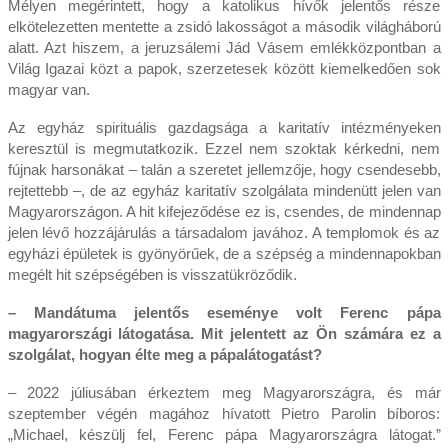
Mélyen megérintett, hogy a katolikus hívők jelentős része
elkötelezetten mentette a zsidó lakosságot a második világháború
alatt. Azt hiszem, a jeruzsálemi Jád Vásem emlékközpontban a
Világ Igazai közt a papok, szerzetesek között kiemelkedően sok
magyar van.
Az egyház spirituális gazdagsága a karitatív intézményeken
keresztül is megmutatkozik. Ezzel nem szoktak kérkedni, nem
fújnak harsonákat – talán a szeretet jellemzője, hogy csendesebb,
rejtettebb –, de az egyház karitatív szolgálata mindenütt jelen van
Magyarországon. A hit kifejeződése ez is, csendes, de mindennap
jelen lévő hozzájárulás a társadalom javához. A templomok és az
egyházi épületek is gyönyörűek, de a szépség a mindennapokban
megélt hit szépségében is visszatükröződik.
– Mandátuma jelentős eseménye volt Ferenc pápa
magyarországi látogatása. Mit jelentett az Ön számára ez a
szolgálat, hogyan élte meg a pápalátogatást?
– 2022 júliusában érkeztem meg Magyarországra, és már
szeptember végén magához hívatott Pietro Parolin bíboros:
„Michael, készülj fel, Ferenc pápa Magyarországra látogat.”