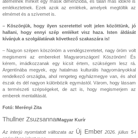
átemelnek minket egy másik dimenzióba, és talán más időkre is
emlékeztetnek. Ezek azok az emlékek, amelyek megtöltik az
elmémet és a szívemet is.
– Köszönjük, hogy ilyen szeretettel volt jelen közöttünk, jó
hallani, hogy ennyi szép emléket visz haza. Isten áldását
kívánjuk a szolgálatának következő szakaszára is!
– Nagyon szépen köszönöm a vendégszeretetet, nagy öröm volt
megismerni az embereket Magyarországon! Köszönöm! És
kérem, imádkozzanak egy kicsit értem, szükségem lesz rá.
Argentínába megyek, egy hatalmas kulturális hagyományokkal
rendelkező országba, ahol rengeteg egyházmegye van, és ahol
észak és dél nagyon különbözik egymástól. Várom, hogy lássam
a természeti szépségeket, de azt is, hogy megismerjem az
emberek mentalitását.
Fotó: Merényi Zita
Thullner Zsuzsanna
/Magyar Kurír
Új Ember
Az interjú nyomtatott változata az
2026. július 5-i