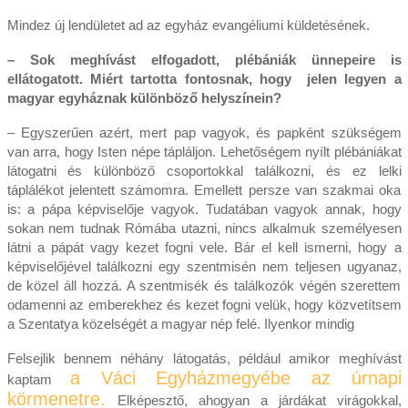
Mindez új lendületet ad az egyház evangéliumi küldetésének.
– Sok meghívást elfogadott, plébániák ünnepeire is
ellátogatott. Miért tartotta fontosnak, hogy jelen legyen a
magyar egyháznak különböző helyszínein?
– Egyszerűen azért, mert pap vagyok, és papként szükségem
van arra, hogy Isten népe tápláljon. Lehetőségem nyílt plébániákat
látogatni és különböző csoportokkal találkozni, és ez lelki
táplálékot jelentett számomra. Emellett persze van szakmai oka
is: a pápa képviselője vagyok. Tudatában vagyok annak, hogy
sokan nem tudnak Rómába utazni, nincs alkalmuk személyesen
látni a pápát vagy kezet fogni vele. Bár el kell ismerni, hogy a
képviselőjével találkozni egy szentmisén nem teljesen ugyanaz,
de közel áll hozzá. A szentmisék és találkozók végén szerettem
odamenni az emberekhez és kezet fogni velük, hogy közvetítsem
a Szentatya közelségét a magyar nép felé. Ilyenkor mindig
Felsejlik bennem néhány látogatás, például amikor meghívást
a Váci Egyházmegyébe az úrnapi
kaptam
körmenetre.
Elképesztő, ahogyan a járdákat virágokkal,