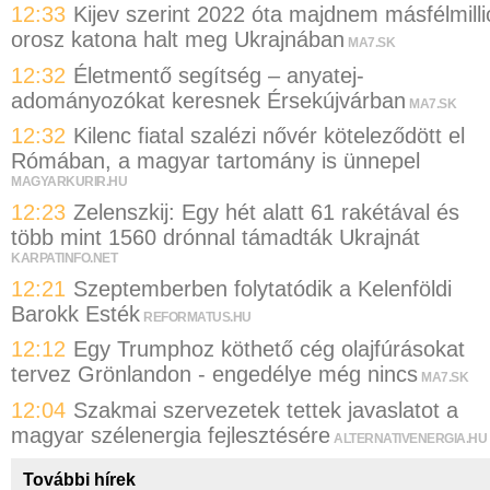
12:33
Kijev szerint 2022 óta majdnem másfélmilli
orosz katona halt meg Ukrajnában
MA7.SK
12:32
Életmentő segítség – anyatej-
adományozókat keresnek Érsekújvárban
MA7.SK
12:32
Kilenc fiatal szalézi nővér köteleződött el
Rómában, a magyar tartomány is ünnepel
MAGYARKURIR.HU
12:23
Zelenszkij: Egy hét alatt 61 rakétával és
több mint 1560 drónnal támadták Ukrajnát
KARPATINFO.NET
12:21
Szeptemberben folytatódik a Kelenföldi
Barokk Esték
REFORMATUS.HU
12:12
Egy Trumphoz köthető cég olajfúrásokat
tervez Grönlandon - engedélye még nincs
MA7.SK
12:04
Szakmai szervezetek tettek javaslatot a
magyar szélenergia fejlesztésére
ALTERNATIVENERGIA.HU
További hírek