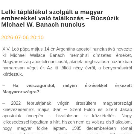
Lelki táplálékul szolgált a magyar
emberekkel való találkozás – Búcsúzik
Michael W. Banach nuncius
2026-07-06 20:10
XIV. Leó pápa május 14-én Argentína apostoli nunciusává nevezte
ki Michael Wallace Banach memphisi címzetes érseket,
Magyarország apostoli nunciusát, akinek megbízatása hazánkban
hamarosan véget ér. Az itt töltött négy évről, a benyomásairól
kérdeztük.
– Ha visszagondol, milyen érzésekkel érkezett
Magyarországra?
– 2022 februárjának végén értesültem magyarországi
kinevezésemről, május 3-án – Szent Fülöp és Szent Jakab
apostolok ünnepén – hivatalosan is közzétették. Nagy
lelkesedéssel fogadtam a hírt, hiszen nem ez volt az első alkalom,
hogy magyar földre léptem. 1985 decemberében római