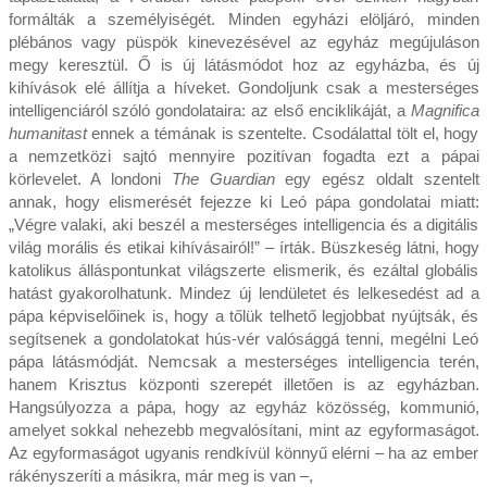
formálták a személyiségét. Minden egyházi elöljáró, minden
plébános vagy püspök kinevezésével az egyház megújuláson
megy keresztül. Ő is új látásmódot hoz az egyházba, és új
kihívások elé állítja a híveket. Gondoljunk csak a mesterséges
intelligenciáról szóló gondolataira: az első enciklikáját, a
Magnifica
humanitast
ennek a témának is szentelte. Csodálattal tölt el, hogy
a nemzetközi sajtó mennyire pozitívan fogadta ezt a pápai
körlevelet. A londoni
The Guardian
egy egész oldalt szentelt
annak, hogy elismerését fejezze ki Leó pápa gondolatai miatt:
„Végre valaki, aki beszél a mesterséges intelligencia és a digitális
világ morális és etikai kihívásairól!” – írták. Büszkeség látni, hogy
katolikus álláspontunkat világszerte elismerik, és ezáltal globális
hatást gyakorolhatunk. Mindez új lendületet és lelkesedést ad a
pápa képviselőinek is, hogy a tőlük telhető legjobbat nyújtsák, és
segítsenek a gondolatokat hús-vér valósággá tenni, megélni Leó
pápa látásmódját. Nemcsak a mesterséges intelligencia terén,
hanem Krisztus központi szerepét illetően is az egyházban.
Hangsúlyozza a pápa, hogy az egyház közösség, kommunió,
amelyet sokkal nehezebb megvalósítani, mint az egyformaságot.
Az egyformaságot ugyanis rendkívül könnyű elérni – ha az ember
rákényszeríti a másikra, már meg is van –,