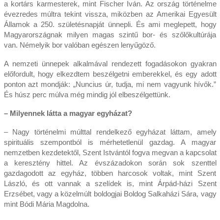
a kortárs karmesterek, mint Fischer Iván. Az ország történelme
évezredes múltra tekint vissza, miközben az Amerikai Egyesült
Államok a 250. születésnapját ünnepli. És ami meglepett, hogy
Magyarországnak milyen magas szintű bor- és szőlőkultúrája
van. Némelyik bor valóban egészen lenyűgöző.
A nemzeti ünnepek alkalmával rendezett fogadásokon gyakran
előfordult, hogy elkezdtem beszélgetni emberekkel, és egy adott
ponton azt mondják: „Nuncius úr, tudja, mi nem vagyunk hívők.”
És húsz perc múlva még mindig jól elbeszélgettünk.
– Milyennek látta a magyar egyházat?
– Nagy történelmi múlttal rendelkező egyházat láttam, amely
spirituális szempontból is mérhetetlenül gazdag. A magyar
nemzetben kezdetektől, Szent Istvántól fogva megvan a kapcsolat
a keresztény hittel. Az évszázadokon során sok szenttel
gazdagodott az egyház, többen harcosok voltak, mint Szent
László, és ott vannak a szelídek is, mint Árpád-házi Szent
Erzsébet, vagy a közelmúlt boldogjai Boldog Salkaházi Sára, vagy
mint Bódi Mária Magdolna.