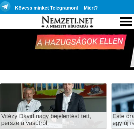
Kövess minket Telegramon!
Miért?
Vitézy Dávid nagy bejelentést tett,
Este dr
persze a vasútról
egy új r