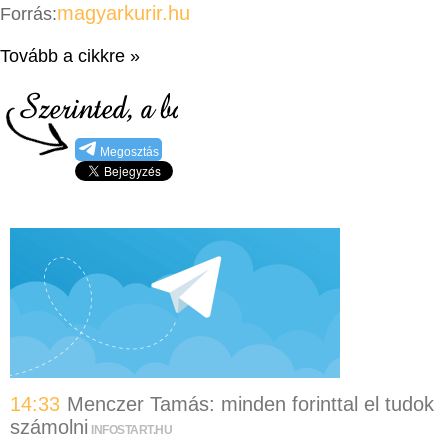
magyarkurir.hu
Forrás:
Tovább a cikkre »
Megosztás
14:33
Menczer Tamás: minden forinttal el tudok
számolni
INFOSTART.HU