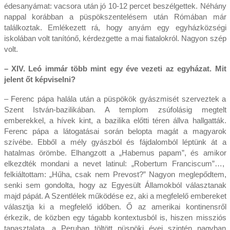
édesanyámat: vacsora után jó 10-12 percet beszélgettek. Néhány
nappal korábban a püspökszentelésem után Rómában már
találkoztak. Emlékezett rá, hogy anyám egy egyházközségi
iskolában volt tanítónő, kérdezgette a mai fiatalokról. Nagyon szép
volt.
– XIV. Leó immár több mint egy éve vezeti az egyházat. Mit
jelent őt képviselni?
– Ferenc pápa halála után a püspökök gyászmisét szerveztek a
Szent István-bazilikában. A templom zsúfolásig megtelt
emberekkel, a hívek kint, a bazilika előtti téren állva hallgatták.
Ferenc pápa a látogatásai során belopta magát a magyarok
szívébe. Ebből a mély gyászból és fájdalomból léptünk át a
hatalmas örömbe. Elhangzott a „Habemus papam”, és amikor
elkezdték mondani a nevet latinul: „Robertum Franciscum”…,
felkiáltottam: „Hűha, csak nem Prevost?” Nagyon meglepődtem,
senki sem gondolta, hogy az Egyesült Államokból választanak
majd pápát. A Szentlélek működése ez, aki a megfelelő embereket
választja ki a megfelelő időben. Ő az amerikai kontinensről
érkezik, de közben egy tágabb kontextusból is, hiszen missziós
tapasztalata, a Peruban töltött püspöki évei szintén nagyban