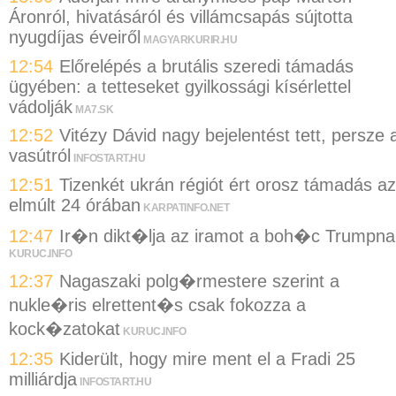
Áronról, hivatásáról és villámcsapás sújtotta
nyugdíjas éveiről
MAGYARKURIR.HU
12:54
Előrelépés a brutális szeredi támadás
ügyében: a tetteseket gyilkossági kísérlettel
vádolják
MA7.SK
12:52
Vitézy Dávid nagy bejelentést tett, persze 
vasútról
INFOSTART.HU
12:51
Tizenkét ukrán régiót ért orosz támadás az
elmúlt 24 órában
KARPATINFO.NET
12:47
Ir�n dikt�lja az iramot a boh�c Trumpna
KURUC.INFO
12:37
Nagaszaki polg�rmestere szerint a
nukle�ris elrettent�s csak fokozza a
kock�zatokat
KURUC.INFO
12:35
Kiderült, hogy mire ment el a Fradi 25
milliárdja
INFOSTART.HU