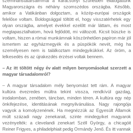
szeminaristatársaimmal a karácsonyi szünetben ellátogattunk
Magyarországra és néhány szomszédos országba. Később,
amikor a Vatikánban dolgoztam, a közép-európai országok
felelőse voltam. Boldogsággal töltött el, hogy visszatérhetek egy
olyan országba, amelyet évekkel ezelőtt már láttam, és most
megtapasztalhatom, hová fejlődött, mi változott. Kicsit büszke is
voltam, hiszen a római munkámnak köszönhetően papíron már jól
ismertem az egyházmegyék és a püspökök nevét, még ha
személyesen nem is találkoztam mindegyikükkel. Az öröm, a
lelkesedés és az újrakezdés érzései voltak bennem.
– Az itt töltött négy év alatt milyen benyomásokat szerzett a
magyar társadalomról?
– A magyar társadalom mély benyomást tett rám. A magyar
kultúra évezredes múltra tekint vissza, rendkívül gazdag,
irodalomban, zenében, táncban, minden téren. A kultúra egy nép
önkifejezése, identitásának megnyilvánulása. Nagy rajongója
vagyok a komolyzenének. Ha megnézzük az Egyesült Államok
múlt századi nagy zenekarait, szinte mindegyiket magyarok
vezényelték: a clevelandi zenekart Széll György, a chicagóit
Reiner Frigyes, a philadelphiait pedig Ormándy Jenő. És itt vannak