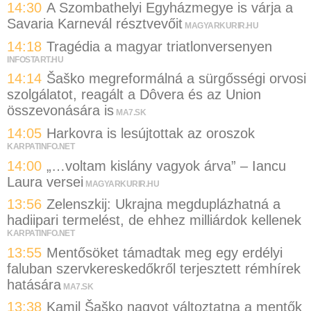
14:30
A Szombathelyi Egyházmegye is várja a
Savaria Karnevál résztvevőit
MAGYARKURIR.HU
14:18
Tragédia a magyar triatlonversenyen
INFOSTART.HU
14:14
Šaško megreformálná a sürgősségi orvosi
szolgálatot, reagált a Dôvera és az Union
összevonására is
MA7.SK
14:05
Harkovra is lesújtottak az oroszok
KARPATINFO.NET
14:00
„…voltam kislány vagyok árva” – Iancu
Laura versei
MAGYARKURIR.HU
13:56
Zelenszkij: Ukrajna megduplázhatná a
hadiipari termelést, de ehhez milliárdok kellenek
KARPATINFO.NET
13:55
Mentősöket támadtak meg egy erdélyi
faluban szervkereskedőkről terjesztett rémhírek
hatására
MA7.SK
13:38
Kamil Šaško nagyot változtatna a mentők