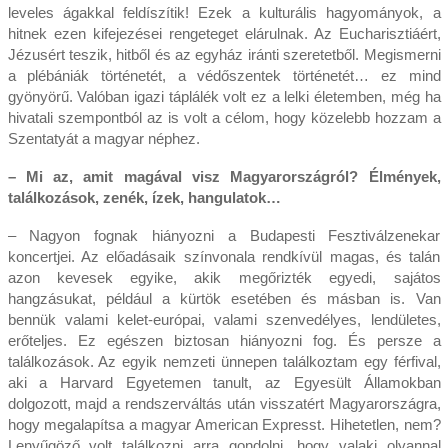
leveles ágakkal feldíszítik! Ezek a kulturális hagyományok, a
hitnek ezen kifejezései rengeteget elárulnak. Az Eucharisztiáért,
Jézusért teszik, hitből és az egyház iránti szeretetből. Megismerni
a plébániák történetét, a védőszentek történetét… ez mind
gyönyörű. Valóban igazi táplálék volt ez a lelki életemben, még ha
hivatali szempontból az is volt a célom, hogy közelebb hozzam a
Szentatyát a magyar néphez.
– Mi az, amit magával visz Magyarországról? Élmények,
találkozások, zenék, ízek, hangulatok…
– Nagyon fognak hiányozni a Budapesti Fesztiválzenekar
koncertjei. Az előadásaik színvonala rendkívül magas, és talán
azon kevesek egyike, akik megőrizték egyedi, sajátos
hangzásukat, például a kürtök esetében és másban is. Van
bennük valami kelet-európai, valami szenvedélyes, lendületes,
erőteljes. Ez egészen biztosan hiányozni fog. És persze a
találkozások. Az egyik nemzeti ünnepen találkoztam egy férfival,
aki a Harvard Egyetemen tanult, az Egyesült Államokban
dolgozott, majd a rendszerváltás után visszatért Magyarországra,
hogy megalapítsa a magyar American Expresst. Hihetetlen, nem?
Lenyűgöző volt találkozni arra gondolni, hogy valaki olyannal