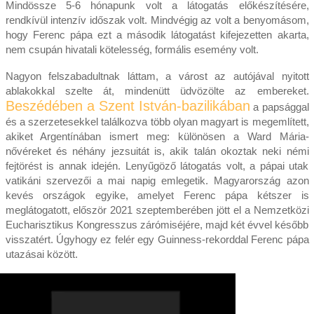
Mindössze 5-6 hónapunk volt a látogatás előkészítésére,
rendkívül intenzív időszak volt. Mindvégig az volt a benyomásom,
hogy Ferenc pápa ezt a második látogatást kifejezetten akarta,
nem csupán hivatali kötelesség, formális esemény volt.
Nagyon felszabadultnak láttam, a várost az autójával nyitott
ablakokkal szelte át, mindenütt üdvözölte az embereket.
Beszédében a Szent István-bazilikában
a papsággal
és a szerzetesekkel találkozva több olyan magyart is megemlített,
akiket Argentínában ismert meg: különösen a Ward Mária-
nővéreket és néhány jezsuitát is, akik talán okoztak neki némi
fejtörést is annak idején. Lenyűgöző látogatás volt, a pápai utak
vatikáni szervezői a mai napig emlegetik. Magyarország azon
kevés országok egyike, amelyet Ferenc pápa kétszer is
meglátogatott, először 2021 szeptemberében jött el a Nemzetközi
Eucharisztikus Kongresszus zárómiséjére, majd két évvel később
visszatért. Úgyhogy ez felér egy Guinness-rekorddal Ferenc pápa
utazásai között.