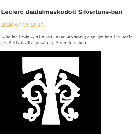
Leclerc diadalmaskodott Silvertone-ban
2026-07-05 18:43
Charles Leclerc, a Ferrari monacói versenyzője nyerte a Forma-1-
es Brit Nagydíjat vasárnap Silverstone-ban.