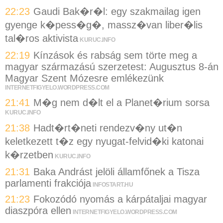
22:23
Gaudi Bak�r�l: egy szakmailag igen
gyenge k�pess�g�, massz�van liber�lis
tal�ros aktivista
KURUC.INFO
22:19
Kínzások és rabság sem törte meg a
magyar származású szerzetest: Augusztus 8-án
Magyar Szent Mózesre emlékezünk
INTERNETFIGYELO.WORDPRESS.COM
21:41
M�g nem d�lt el a Planet�rium sorsa
KURUC.INFO
21:38
Hadt�rt�neti rendezv�ny ut�n
keletkezett t�z egy nyugat-felvid�ki katonai
k�rzetben
KURUC.INFO
21:31
Baka Andrást jelöli államfőnek a Tisza
parlamenti frakciója
INFOSTART.HU
21:23
Fokozódó nyomás a kárpátaljai magyar
diaszpóra ellen
INTERNETFIGYELO.WORDPRESS.COM