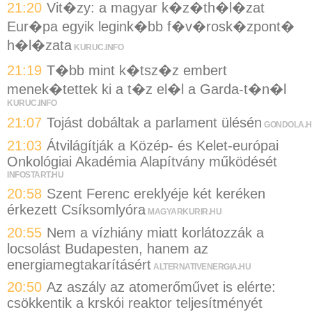
21:20
Vit�zy: a magyar k�z�th�l�zat
Eur�pa egyik legink�bb f�v�rosk�zpont�
h�l�zata
KURUC.INFO
21:19
T�bb mint k�tsz�z embert
menek�tettek ki a t�z el�l a Garda-t�n�l
KURUC.INFO
21:07
Tojást dobáltak a parlament ülésén
GONDOLA.
21:03
Átvilágítják a Közép- és Kelet-európai
Onkológiai Akadémia Alapítvány működését
INFOSTART.HU
20:58
Szent Ferenc ereklyéje két keréken
érkezett Csíksomlyóra
MAGYARKURIR.HU
20:55
Nem a vízhiány miatt korlátozzák a
locsolást Budapesten, hanem az
energiamegtakarításért
ALTERNATIVENERGIA.HU
20:50
Az aszály az atomerőművet is elérte:
csökkentik a krskói reaktor teljesítményét