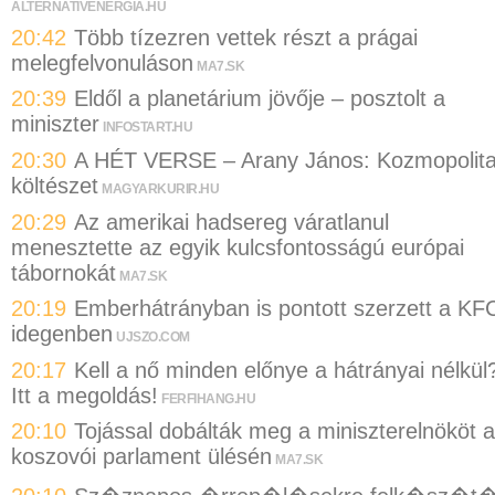
ALTERNATIVENERGIA.HU
20:42
Több tízezren vettek részt a prágai
melegfelvonuláson
MA7.SK
20:39
Eldől a planetárium jövője – posztolt a
miniszter
INFOSTART.HU
20:30
A HÉT VERSE – Arany János: Kozmopolit
költészet
MAGYARKURIR.HU
20:29
Az amerikai hadsereg váratlanul
menesztette az egyik kulcsfontosságú európai
tábornokát
MA7.SK
20:19
Emberhátrányban is pontott szerzett a KF
idegenben
UJSZO.COM
20:17
Kell a nő minden előnye a hátrányai nélkül
Itt a megoldás!
FERFIHANG.HU
20:10
Tojással dobálták meg a miniszterelnököt a
koszovói parlament ülésén
MA7.SK