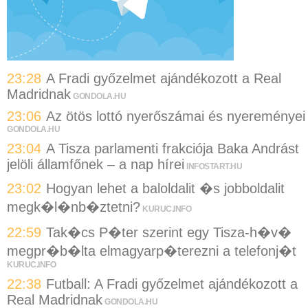
23:28
A Fradi győzelmet ajándékozott a Real
Madridnak
GONDOLA.HU
23:06
Az ötös lottó nyerőszámai és nyereményei
GONDOLA.HU
23:04
A Tisza parlamenti frakciója Baka Andrást
jelöli államfőnek – a nap hírei
INFOSTART.HU
23:02
Hogyan lehet a baloldalit �s jobboldalit
megk�l�nb�ztetni?
KURUC.INFO
22:59
Tak�cs P�ter szerint egy Tisza-h�v�
megpr�b�lta elmagyarp�terezni a telefonj�t
KURUC.INFO
22:38
Futball: A Fradi győzelmet ajándékozott a
Real Madridnak
GONDOLA.HU