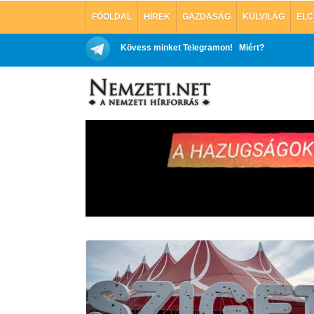
FŐOLDAL
HÍREK
GAZDASÁG
KÜLVILÁG
ELC
Kövess minket Telegramon!
Miért?