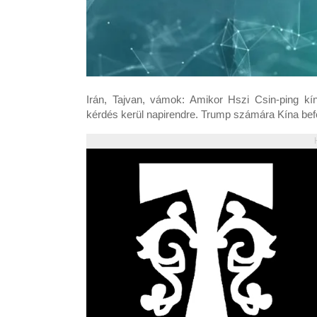
Irán, Tajvan, vámok: Amikor Hszi Csin-ping kí
kérdés kerül napirendre. Trump számára Kína befol