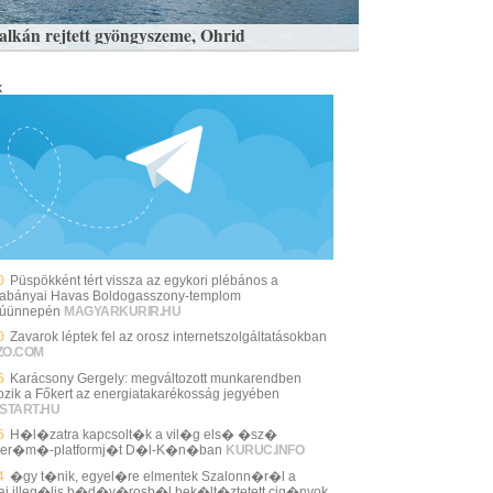
alkán rejtett gyöngyszeme, Ohrid
k
0
Püspökként tért vissza az egykori plébános a
cabányai Havas Boldogasszony-templom
súünnepén
MAGYARKURIR.HU
0
Zavarok léptek fel az orosz internetszolgáltatásokban
ZO.COM
6
Karácsony Gergely: megváltozott munkarendben
ozik a Főkert az energiatakarékosság jegyében
START.HU
6
H�l�zatra kapcsolt�k a vil�g els� �sz�
ler�m�-platformj�t D�l-K�n�ban
KURUC.INFO
4
�gy t�nik, egyel�re elmentek Szalonn�r�l a
ai illeg�lis b�d�v�rosb�l bek�lt�ztetett cig�nyok