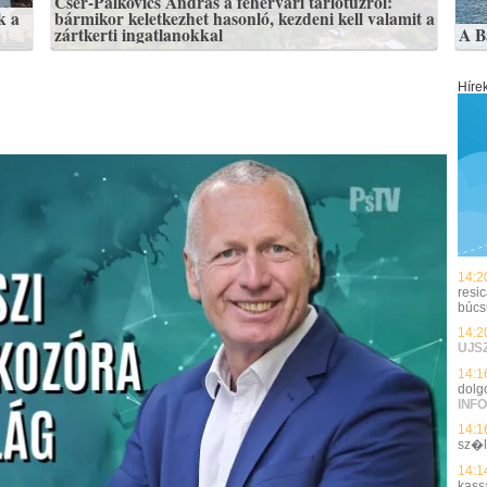
Cser-Palkovics András a fehérvári tarlótűzről:
k a
bármikor keletkezhet hasonló, kezdeni kell valamit a
zártkerti ingatlanokkal
A B
Híre
14:2
resi
búc
14:2
UJS
14:1
dolg
INFO
14:1
sz�
14:1
kass