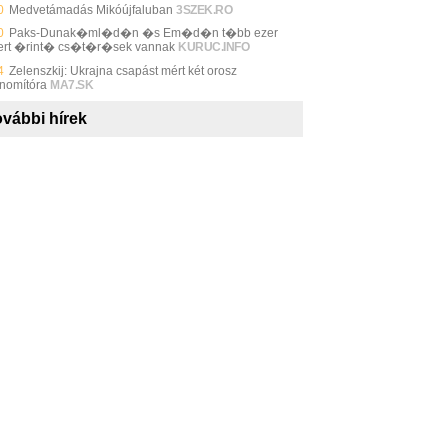
0
Medvetámadás Mikóújfaluban
3SZEK.RO
0
Paks-Dunak�ml�d�n �s Em�d�n t�bb ezer
rt �rint� cs�t�r�sek vannak
KURUC.INFO
4
Zelenszkij: Ukrajna csapást mért két orosz
inomítóra
MA7.SK
vábbi hírek