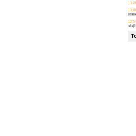
13:0
13:0
embe
12:5
olajf
To