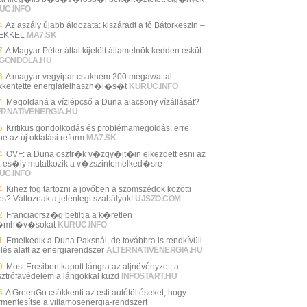
UC.INFO
4
Az aszály újabb áldozata: kiszáradt a tó Bátorkeszin –
EKKEL
MA7.SK
7
A Magyar Péter által kijelölt államelnök kedden esküt
GONDOLA.HU
6
A magyar vegyipar csaknem 200 megawattal
kentette energiafelhaszn�l�s�t
KURUC.INFO
4
Megoldaná a vízlépcső a Duna alacsony vízállását?
ERNATIVENERGIA.HU
5
Kritikus gondolkodás és problémamegoldás: erre
e az új oktatási reform
MA7.SK
4
OVF: a Duna osztr�k v�zgy�jt�in elkezdett esni az
 es�ly mutatkozik a v�zszintemelked�sre
UC.INFO
4
Kihez fog tartozni a jövőben a szomszédok közötti
és? Változnak a jelenlegi szabályok!
UJSZO.COM
2
Franciaorsz�g betiltja a k�retlen
l�mh�v�sokat
KURUC.INFO
1
Emelkedik a Duna Paksnál, de továbbra is rendkívüli
elés alatt az energiarendszer
ALTERNATIVENERGIA.HU
0
Most Ercsiben kapott lángra az aljnövényzet, a
sztrófavédelem a lángokkal küzd
INFOSTART.HU
5
A GreenGo csökkenti az esti autótöltéseket, hogy
rmentesítse a villamosenergia-rendszert