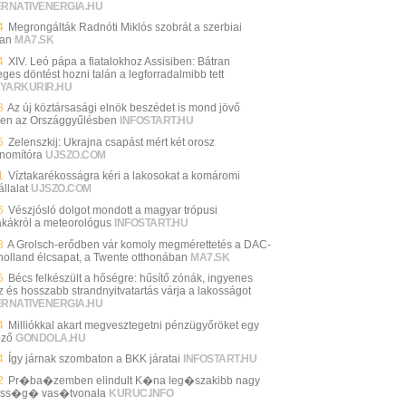
ERNATIVENERGIA.HU
4
Megrongálták Radnóti Miklós szobrát a szerbiai
an
MA7.SK
4
XIV. Leó pápa a fiatalokhoz Assisiben: Bátran
ges döntést hozni talán a legforradalmibb tett
YARKURIR.HU
8
Az új köztársasági elnök beszédet is mond jövő
en az Országgyűlésben
INFOSTART.HU
5
Zelenszkij: Ukrajna csapást mért két orosz
inomítóra
UJSZO.COM
1
Víztakarékosságra kéri a lakosokat a komáromi
llalat
UJSZO.COM
6
Vészjósló dolgot mondott a magyar trópusi
akákról a meteorológus
INFOSTART.HU
3
A Grolsch-erődben vár komoly megmérettetés a DAC-
 holland élcsapat, a Twente otthonában
MA7.SK
5
Bécs felkészült a hőségre: hűsítő zónák, ingyenes
íz és hosszabb strandnyitvatartás várja a lakosságot
ERNATIVENERGIA.HU
4
Milliókkal akart megvesztegetni pénzügyőröket egy
öző
GONDOLA.HU
4
Így járnak szombaton a BKK járatai
INFOSTART.HU
2
Pr�ba�zemben elindult K�na leg�szakibb nagy
ess�g� vas�tvonala
KURUC.INFO