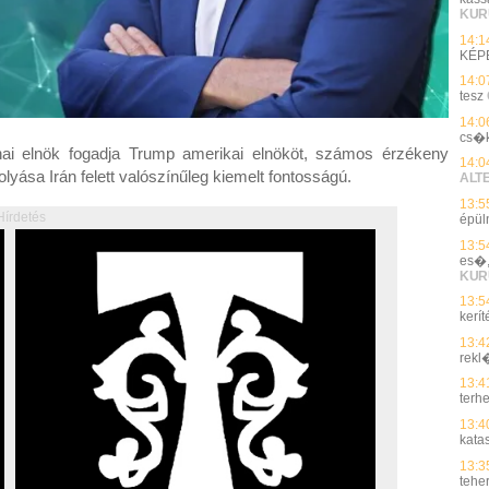
KUR
14:1
KÉP
14:0
tesz
14:0
cs�k
nai elnök fogadja Trump amerikai elnököt, számos érzékeny
14:0
yása Irán felett valószínűleg kiemelt fontosságú.
ALT
13:5
Hírdetés
épüln
13:5
es�,
KUR
13:5
kerít
13:4
rek
13:4
terh
13:4
kata
13:3
tehe