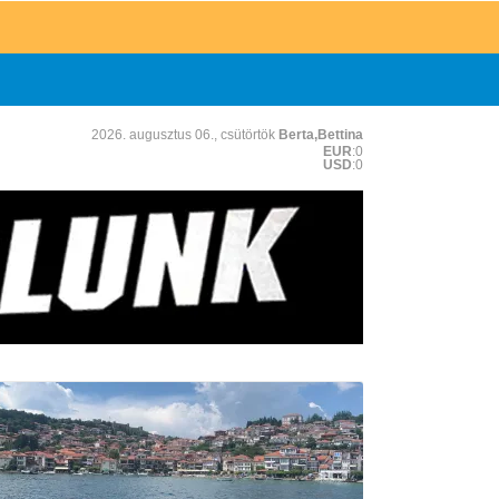
2026. augusztus 06., csütörtök
Berta,Bettina
EUR
:0
USD
:0