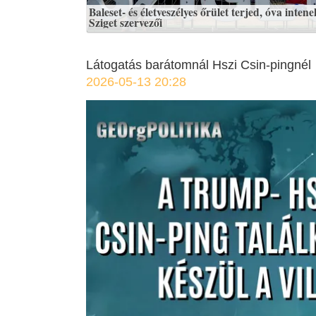
Baleset- és életveszélyes őrület terjed, óva intene
Sziget szervezői
Látogatás barátomnál Hszi Csin-pingnél
2026-05-13 20:28