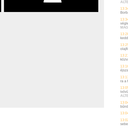
ALT
13:3
Borb
13:3
végle
MAG
13:2
kedd
13:2
olajf
13:2
közvá
13:1
éjsz
13:1
ra a
13:0
ivóv
ALT
13:0
bűn
13:0
13:0
seb