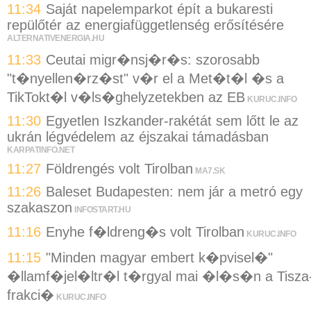
11:34
Saját napelemparkot épít a bukaresti
repülőtér az energiafüggetlenség erősítésére
ALTERNATIVENERGIA.HU
11:33
Ceutai migr�nsj�r�s: szorosabb
"t�nyellen�rz�st" v�r el a Met�t�l �s a
TikTokt�l v�ls�ghelyzetekben az EB
KURUC.INFO
11:30
Egyetlen Iszkander-rakétát sem lőtt le az
ukrán légvédelem az éjszakai támadásban
KARPATINFO.NET
11:27
Földrengés volt Tirolban
MA7.SK
11:26
Baleset Budapesten: nem jár a metró egy
szakaszon
INFOSTART.HU
11:16
Enyhe f�ldreng�s volt Tirolban
KURUC.INFO
11:15
"Minden magyar embert k�pvisel�"
�llamf�jel�ltr�l t�rgyal mai �l�s�n a Tisza
frakci�
KURUC.INFO