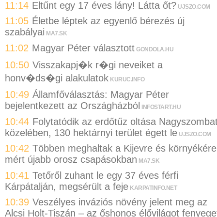
11:14
Eltűnt egy 17 éves lány! Látta őt?
UJSZO.COM
11:05
Életbe léptek az egyenlő bérezés új
szabályai
MA7.SK
11:02
Magyar Péter választott
GONDOLA.HU
10:50
Visszakapj�k r�gi neveiket a
honv�ds�gi alakulatok
KURUC.INFO
10:49
Államfőválasztás: Magyar Péter
bejelentkezett az Országházból
INFOSTART.HU
10:44
Folytatódik az erdőtűz oltása Nagyszomba
közelében, 130 hektárnyi terület égett le
UJSZO.COM
10:42
Többen meghaltak a Kijevre és környékére
mért újabb orosz csapásokban
MA7.SK
10:41
Tetőről zuhant le egy 37 éves férfi
Kárpátalján, megsérült a feje
KARPATINFO.NET
10:39
Veszélyes inváziós növény jelent meg az
Alcsi Holt-Tiszán – az őshonos élővilágot fenyege