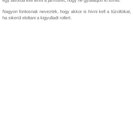
egy lavórba kell tenni a járművet, hogy ne gyulladjon ki ismét.
Nagyon fontosnak nevezték, hogy akkor is hívni kell a tűzoltókat,
ha sikerül eloltani a kigyulladt rollert.