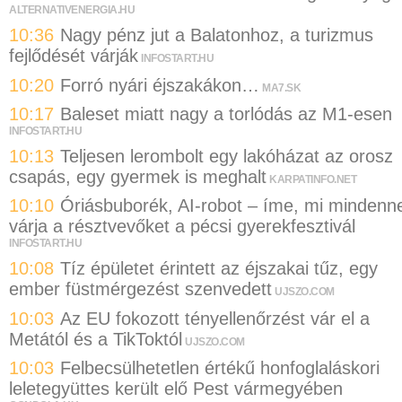
ALTERNATIVENERGIA.HU
10:36
Nagy pénz jut a Balatonhoz, a turizmus
fejlődését várják
INFOSTART.HU
10:20
Forró nyári éjszakákon…
MA7.SK
10:17
Baleset miatt nagy a torlódás az M1-esen
INFOSTART.HU
10:13
Teljesen lerombolt egy lakóházat az orosz
csapás, egy gyermek is meghalt
KARPATINFO.NET
10:10
Óriásbuborék, AI-robot – íme, mi mindenne
várja a résztvevőket a pécsi gyerekfesztivál
INFOSTART.HU
10:08
Tíz épületet érintett az éjszakai tűz, egy
ember füstmérgezést szenvedett
UJSZO.COM
10:03
Az EU fokozott tényellenőrzést vár el a
Metától és a TikToktól
UJSZO.COM
10:03
Felbecsülhetetlen értékű honfoglaláskori
leletegyüttes került elő Pest vármegyében