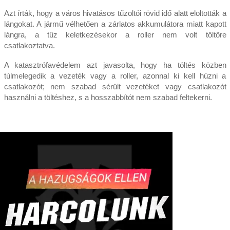
Azt írták, hogy a város hivatásos tűzoltói rövid idő alatt eloltották a
lángokat. A jármű vélhetően a zárlatos akkumulátora miatt kapott
lángra, a tűz keletkezésekor a roller nem volt töltőre
csatlakoztatva.
A katasztrófavédelem azt javasolta, hogy ha töltés közben
túlmelegedik a vezeték vagy a roller, azonnal ki kell húzni a
csatlakozót; nem szabad sérült vezetéket vagy csatlakozót
használni a töltéshez, s a hosszabbítót nem szabad feltekerni.