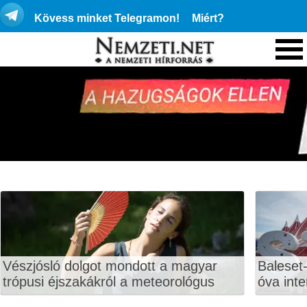
Kövess minket Telegramon!
Miért?
Vészjósló dolgot mondott a magyar
Baleset-
trópusi éjszakákról a meteorológus
óva inte