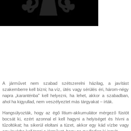
A járművet nem szabad szétszerelni házilag, a javítást
szakemberre kell bízni; ha víz, ütés vagy sérülés éri, három-négy
napra „karanténba” kell helyezni, ha lehet, akkor a szabadban,
ahol ha kigyullad, nem veszélyeztet más tárgyakat – írták.
Hangsúlyozták, hogy az égő lítium-akkumulátor mérgező füstöt
bocsát ki, ezért azonnal el kell hagyni a helyiséget és hívni a
tűzoltókat; ha sikerül eloltani a tüzet, akkor egy kád vízbe vagy