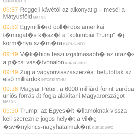
GONDOLA.HU
09:57
Reggeli kávétól az alkonyatig – mesél a
Mátyusföld
MA7.SK
09:52
Egymilli�rd doll�rdos amerikai
t�mogat�s k�sz�l a "kolumbiai Trump" �j
korm�nya sz�m�ra
KURUC.INFO
09:49
V�lt�hiba teszi izgalmasabb� az utaz�s
a p�csi vas�tvonalon
KURUC.INFO
09:49
Zúg a vagyonvisszaszerzés: befutottak az
első milliárdok
INFOSTART.HU
09:36
Magyar Péter: a 6000 milliárd forint európa
uniós forrás át fogja alakítani Magyarországot
MA7.SK
09:30
Trump: az Egyes�lt �llamoknak vissza
kell szereznie jogos hely�t a vil�g
�sv�nykincs-nagyhatalmak�nt
KURUC.INFO