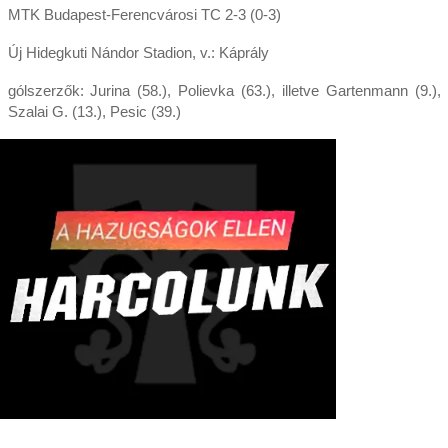
MTK Budapest-Ferencvárosi TC 2-3 (0-3)
Új Hidegkuti Nándor Stadion, v.: Káprály
gólszerzők: Jurina (58.), Polievka (63.), illetve Gartenmann (9.),
Szalai G. (13.), Pesic (39.)