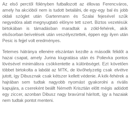
Az első perctől fölényben futballozott az éllovas Ferencváros,
amely ha akcióból nem is tudott betalálni, de egy-egy bal és jobb
oldali szöglet után Gartenmann és Szalai fejesével szűk
negyedóra alatt megnyugtató előnyre tett szert. Biztos vezetésük
birtokában is támadásban maradtak a zöld-fehérek, akik
elsősorban beívelések után veszélyeztettek, éppen egy ilyen után
Pesic is fejjel volt eredményes.
Tetemes hátránya ellenére elszántan kezdte a második félidőt a
hazai csapat, amely Jurina kiugratása után és Polievka pontos
lövésével minimálisra csökkentette a különbséget. Ezt követően
többet birtokolta a labdát az MTK, de lövőhelyzetig csak elvétve
jutott, így Dibusznak csak kétszer kellett védenie. A kék-fehérek a
hajrában sem tudtak nagyobb nyomást gyakorolni a rivális
kapujára, a csereként beállt Németh Krisztián előtt mégis adódott
egy ziccer, azonban Dibusz nagy bravúrral hárított, így a hazaiak
nem tudtak pontot menteni.