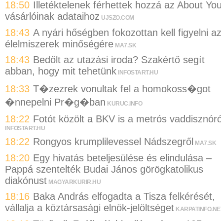
18:50
Illetéktelenek férhettek hozzá az About Yo
vásárlóinak adataihoz
UJSZO.COM
18:43
A nyári hőségben fokozottan kell figyelni a
élelmiszerek minőségére
MA7.SK
18:43
Bedőlt az utazási iroda? Szakértő segít
abban, hogy mit tehetünk
INFOSTART.HU
18:33
T�zezrek vonultak fel a homokoss�got
�nnepelni Pr�g�ban
KURUC.INFO
18:22
Fotót közölt a BKV is a metrós vaddisznóró
INFOSTART.HU
18:22
Rongyos krumplilevessel Nádszegről
MA7.SK
18:20
Egy hivatás beteljesülése és elindulása –
Pappá szentelték Budai János görögkatolikus
diakónust
MAGYARKURIR.HU
18:16
Baka András elfogadta a Tisza felkérését,
vállalja a köztársasági elnök-jelöltséget
KARPATINFO.NE