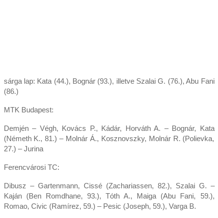
sárga lap: Kata (44.), Bognár (93.), illetve Szalai G. (76.), Abu Fani
(86.)
MTK Budapest:
Demjén – Végh, Kovács P., Kádár, Horváth A. – Bognár, Kata
(Németh K., 81.) – Molnár Á., Kosznovszky, Molnár R. (Polievka,
27.) – Jurina
Ferencvárosi TC:
Dibusz – Gartenmann, Cissé (Zachariassen, 82.), Szalai G. –
Kaján (Ben Romdhane, 93.), Tóth A., Maiga (Abu Fani, 59.),
Romao, Civic (Ramírez, 59.) – Pesic (Joseph, 59.), Varga B.