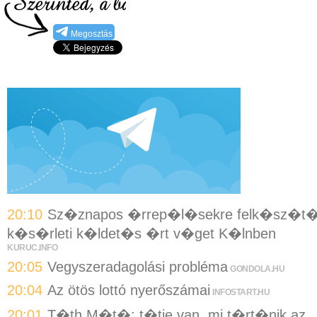
Megosztás
20:10
Sz�znapos �rrep�l�sekre felk�sz�t
k�s�rleti k�ldet�s �rt v�get K�lnben
KURUC.INFO
20:05
Vegyszeradagolási probléma
GONDOLA.HU
20:04
Az ötös lottó nyerőszámai
INFOSTART.HU
20:01
T�th M�t�: t�tje van, mi t�rt�nik az