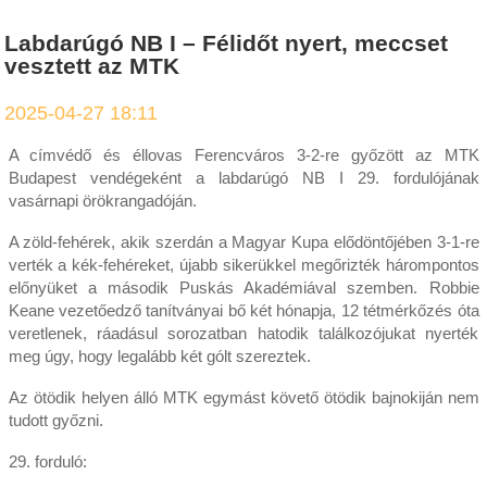
Labdarúgó NB I – Félidőt nyert, meccset
vesztett az MTK
2025-04-27 18:11
A címvédő és éllovas Ferencváros 3-2-re győzött az MTK
Budapest vendégeként a labdarúgó NB I 29. fordulójának
vasárnapi örökrangadóján.
A zöld-fehérek, akik szerdán a Magyar Kupa elődöntőjében 3-1-re
verték a kék-fehéreket, újabb sikerükkel megőrizték hárompontos
előnyüket a második Puskás Akadémiával szemben. Robbie
Keane vezetőedző tanítványai bő két hónapja, 12 tétmérkőzés óta
veretlenek, ráadásul sorozatban hatodik találkozójukat nyerték
meg úgy, hogy legalább két gólt szereztek.
Az ötödik helyen álló MTK egymást követő ötödik bajnokiján nem
tudott győzni.
29. forduló: