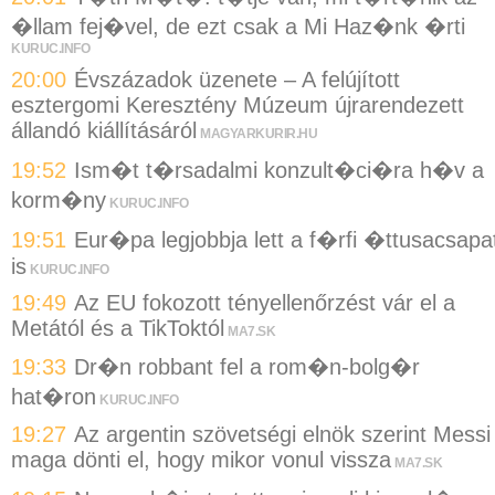
�llam fej�vel, de ezt csak a Mi Haz�nk �rti
KURUC.INFO
20:00
Évszázadok üzenete – A felújított
esztergomi Keresztény Múzeum újrarendezett
állandó kiállításáról
MAGYARKURIR.HU
19:52
Ism�t t�rsadalmi konzult�ci�ra h�v a
korm�ny
KURUC.INFO
19:51
Eur�pa legjobbja lett a f�rfi �ttusacsapa
is
KURUC.INFO
19:49
Az EU fokozott tényellenőrzést vár el a
Metától és a TikToktól
MA7.SK
19:33
Dr�n robbant fel a rom�n-bolg�r
hat�ron
KURUC.INFO
19:27
Az argentin szövetségi elnök szerint Messi
maga dönti el, hogy mikor vonul vissza
MA7.SK