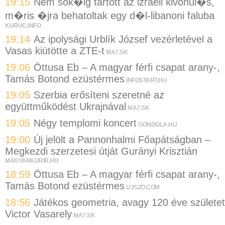
19:15
Nem sok�ig tartott az izraeli kivonul�s,
m�ris �jra behatoltak egy d�l-libanoni faluba
KURUC.INFO
19:14
Az ipolysági Urblík József vezérletével a
Vasas kiütötte a ZTE-t
MA7.SK
19:06
Öttusa Eb – A magyar férfi csapat arany-,
Tamás Botond ezüstérmes
INFOSTART.HU
19:05
Szerbia erősíteni szeretné az
együttműködést Ukrajnával
MA7.SK
19:05
Négy templomi koncert
GONDOLA.HU
19:00
Új jelölt a Pannonhalmi Főapátságban –
Megkezdi szerzetesi útját Gurányi Krisztián
MAGYARKURIR.HU
18:59
Öttusa Eb – A magyar férfi csapat arany-,
Tamás Botond ezüstérmes
UJSZO.COM
18:56
Játékos geometria, avagy 120 éve születet
Victor Vasarely
MA7.SK