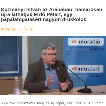
Kuzmányi István az Arénában: hamarosan
újra láthatjuk Erdő Pétert, egy
pápalátogatásért nagyon drukkolok
2026-05-15 18:34
Egy éve választották meg az új pápát, XIV. Leót, a 267. római