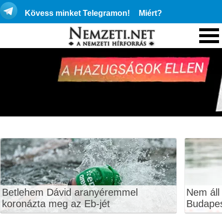
Kövess minket Telegramon!
Miért?
Betlehem Dávid aranyéremmel
Nem áll
koronázta meg az Eb-jét
Budape