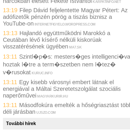
harcokban elesett Fekete Istvántól
KARPATINFO.NET
13:19
Filep Dávid feljelentette Magyar Pétert: Az
adófizetők pénzén pörög a tiszás biznisz a
YouTube-on
INTERNETFIGYELO.WORDPRESS.COM
13:13
Hajlandó együttműködni Marokkó a
Ceutában lévő kísérő nélküli kiskorúak
visszatérésének ügyében
MA7.SK
13:11
Szintl�p�s: mesters�ges intelligenci�va
hoztak l�tre a term�szetben nem l�tez�
v�rusokat
KURUC.INFO
13:11
Egy kisebb városnyi embert látnak el
energiával a Máltai Szeretetszolgálat szociális
naperőművei
MAGYARKURIR.HU
13:11
Másodfokúra emelték a hőségriasztást töb
déli járásban
UJSZO.COM
További hírek