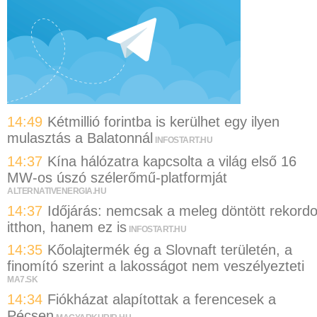
14:49
Kétmillió forintba is kerülhet egy ilyen
mulasztás a Balatonnál
INFOSTART.HU
14:37
Kína hálózatra kapcsolta a világ első 16
MW-os úszó szélerőmű-platformját
ALTERNATIVENERGIA.HU
14:37
Időjárás: nemcsak a meleg döntött rekordo
itthon, hanem ez is
INFOSTART.HU
14:35
Kőolajtermék ég a Slovnaft területén, a
finomító szerint a lakosságot nem veszélyezteti
MA7.SK
14:34
Fiókházat alapítottak a ferencesek a
Pécsen