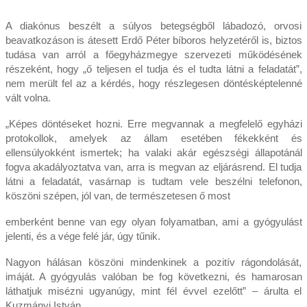
A diakónus beszélt a súlyos betegségből lábadozó, orvosi
beavatkozáson is átesett Erdő Péter bíboros helyzetéről is, biztos
tudása van arról a főegyházmegye szervezeti működésének
részeként, hogy „ő teljesen el tudja és el tudta látni a feladatát”,
nem merült fel az a kérdés, hogy részlegesen döntésképtelenné
vált volna.
„Képes döntéseket hozni. Erre megvannak a megfelelő egyházi
protokollok, amelyek az állam esetében fékekként és
ellensúlyokként ismertek; ha valaki akár egészségi állapotánál
fogva akadályoztatva van, arra is megvan az eljárásrend. El tudja
látni a feladatát, vasárnap is tudtam vele beszélni telefonon,
köszöni szépen, jól van, de természetesen ő most
emberként benne van egy olyan folyamatban, ami a gyógyulást
jelenti, és a vége felé jár, úgy tűnik.
Nagyon hálásan köszöni mindenkinek a pozitív rágondolását,
imáját. A gyógyulás valóban be fog következni, és hamarosan
láthatjuk misézni ugyanúgy, mint fél évvel ezelőtt” – árulta el
Kuzmányi István.