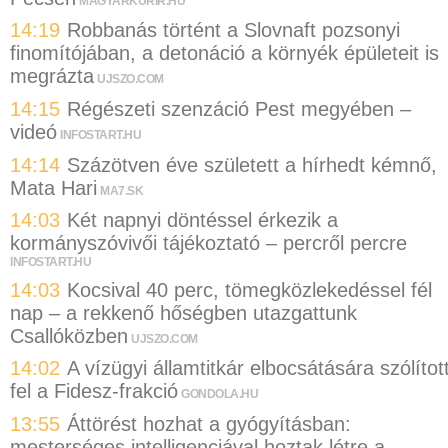
MAGYARKURIR.HU
14:19
Robbanás történt a Slovnaft pozsonyi
finomítójában, a detonáció a környék épületeit is
megrázta
UJSZO.COM
14:15
Régészeti szenzáció Pest megyében –
videó
INFOSTART.HU
14:14
Százötven éve született a hírhedt kémnő,
Mata Hari
MA7.SK
14:03
Két napnyi döntéssel érkezik a
kormányszóvivői tájékoztató – percről percre
INFOSTART.HU
14:03
Kocsival 40 perc, tömegközlekedéssel fél
nap – a rekkenő hőségben utazgattunk
Csallóközben
UJSZO.COM
14:02
A vízügyi államtitkár elbocsátására szólítot
fel a Fidesz-frakció
GONDOLA.HU
13:55
Áttörést hozhat a gyógyításban:
mesterséges intelligenciával hoztak létre a