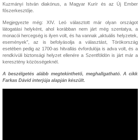
Kuzmányi István diakónus, a Magyar Kurír és az Új Ember
főszerkesztője.
Megjegyezte még: XIV. Leó választott már olyan országot
látogatási helyként, ahol korábban nem járt még szentatya, a
monacói hercegség is ilyen volt, és ha vannak „aktuális helyzetek,
események”, az is befolyásolja a választást, Törökország
esetében pedig az 1700-as hitvallás évfordulója is adva volt, és a
rendkívüli biztonsági helyzet ellenére a Szentföldön is járt már a
keresztény közösségeknél.
A beszélgetés alább megtekinthető, meghallgatható. A cikk
Farkas Dávid interjúja alapján készült.