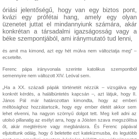
óriási jelentőségű, hogy van egy biztos pont,
kvázi egy prófétai hang, amely egy olyan
üzenetet juttat el mindannyiunk számára, akár
konkrétan a társadalmi igazságosság vagy a
béke szempontjából, ami iránymutató tud lenni,
és amit ma kimond, azt egy hét múlva nem változtatja meg” –
ecsetelte.
Ferenc pápa irányvonala szerinte katolikus szempontból
semennyire nem változott XIV. Leóval sem.
„Ha a XX. századi pápák történetét nézzük – vizsgálva egy
konkrét kérdés, a halálbüntetés kapcsán –, azt látjuk, hogy II.
János Pál már határozottan kimondta, hogy az emberi
méltósághoz hozzátartozik, hogy egy ember életét akkor sem
lehet elvenni, ha nagyon szörnyű dolgot tett. Meg kell adni az
utolsó pillanatig az esélyt arra, hogy a Jóisten szava megszólítsa
őt, akár megtérésre vagy megbánásra. És Ferenc pápával
eljutottunk odáig, hogy ő beletette ezt katekizmusba, és legutóbb