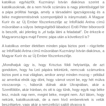
katolikus egyházfőt. Kuzmányi István diakónus szerint a
katolikusoknak, de a nem hívők számára is nagy jelentőséggel bír
a pápa prófétai hangja, amely a társadalmi igazságosság és a
béke megteremtésének szempontjából is iránymutató. A Magyar
Kurír és az Új Ember főszerkesztője az InfoRádió Aréna című
műsorában a súlyos betegségéből lábadozó Erdő Péter bíborosról
is beszélt, aki jelenleg is „el tudja látni a feladatait”. De érkezik-e
Magyarországra majd Ferenc pápa után a következő is?
A katolikus ember életében minden pápa biztos pont – rögzítette
az InfoRádió Aréna című műsorában Kuzmányi István diakónus, a
Magyar Kurír és az Új Ember főszerkesztője.
„Mondhatjuk úgy is, hogy Krisztus földi helytartója, de azt
gondolom, hogy ha Leó pápára tekintünk, nemcsak számunkra
biztos pont a mai világban, amikor annyi minden mozog – például
az amerikai elnök úgy dönt, hogy vámot vezet be, egy hét múlva
visszavonja –, háborúk dúlnak akár Ukrajnában, akár a
Szentföldön, akár Iránban, és ott is úgy tűnik, hogy egyik nap béke
lesz, másik nap nem, megint béke, megint nem. Azt látom, hogy
nekünk, katolikusoknak, de a nem hívő embereknek is velük
beszélgetve, vagy akár a nemzetközi sajtót olvasva is