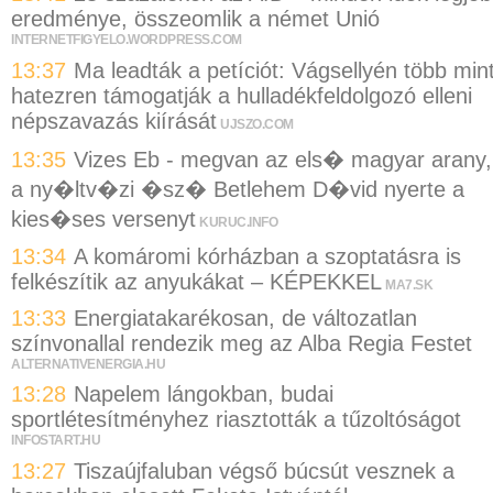
eredménye, összeomlik a német Unió
INTERNETFIGYELO.WORDPRESS.COM
13:37
Ma leadták a petíciót: Vágsellyén több min
hatezren támogatják a hulladékfeldolgozó elleni
népszavazás kiírását
UJSZO.COM
13:35
Vizes Eb - megvan az els� magyar arany,
a ny�ltv�zi �sz� Betlehem D�vid nyerte a
kies�ses versenyt
KURUC.INFO
13:34
A komáromi kórházban a szoptatásra is
felkészítik az anyukákat – KÉPEKKEL
MA7.SK
13:33
Energiatakarékosan, de változatlan
színvonallal rendezik meg az Alba Regia Festet
ALTERNATIVENERGIA.HU
13:28
Napelem lángokban, budai
sportlétesítményhez riasztották a tűzoltóságot
INFOSTART.HU
13:27
Tiszaújfaluban végső búcsút vesznek a