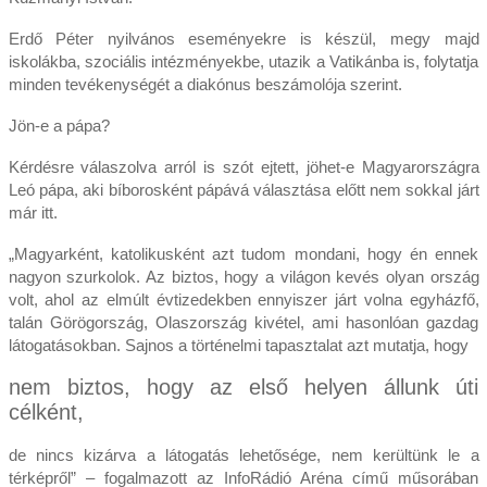
Erdő Péter nyilvános eseményekre is készül, megy majd
iskolákba, szociális intézményekbe, utazik a Vatikánba is, folytatja
minden tevékenységét a diakónus beszámolója szerint.
Jön-e a pápa?
Kérdésre válaszolva arról is szót ejtett, jöhet-e Magyarországra
Leó pápa, aki bíborosként pápává választása előtt nem sokkal járt
már itt.
„Magyarként, katolikusként azt tudom mondani, hogy én ennek
nagyon szurkolok. Az biztos, hogy a világon kevés olyan ország
volt, ahol az elmúlt évtizedekben ennyiszer járt volna egyházfő,
talán Görögország, Olaszország kivétel, ami hasonlóan gazdag
látogatásokban. Sajnos a történelmi tapasztalat azt mutatja, hogy
nem biztos, hogy az első helyen állunk úti
célként,
de nincs kizárva a látogatás lehetősége, nem kerültünk le a
térképről” – fogalmazott az InfoRádió Aréna című műsorában