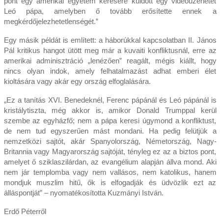
pont egy amerikai egyetem kérésére küldött egy videoüzenetet
Leó pápa, amelyben ő tovább erősítette ennek a
megkérdőjelezhetetlenségét.”
Egy másik példát is említett: a háborúkkal kapcsolatban II. János
Pál kritikus hangot ütött meg már a kuvaiti konfliktusnál, erre az
amerikai adminisztráció „lenézően” reagált, mégis kiállt, hogy
nincs olyan indok, amely felhatalmazást adhat emberi élet
kioltására vagy akár egy ország elfoglalására.
„Ez a tanítás XVI. Benedeknél, Ferenc pápánál és Leó pápánál is
kristálytiszta, még akkor is, amikor Donald Trumppal kerül
szembe az egyházfő; nem a pápa keresi úgymond a konfliktust,
de nem tud egyszerűen mást mondani. Ha pedig felütjük a
nemzetközi sajtót, akár Spanyolország, Németország, Nagy-
Britannia vagy Magyarország sajtóját, tényleg ez az a biztos pont,
amelyet ő sziklaszilárdan, az evangélium alapján állva mond. Aki
nem jár templomba vagy nem vallásos, nem katolikus, hanem
mondjuk muszlim hitű, ők is elfogadják és üdvözlik ezt az
álláspontját” – nyomatékosította Kuzmányi István.
Erdő Péterről