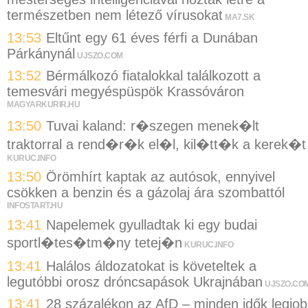
természetben nem létező vírusokat
MA7.SK
13:53
Eltűnt egy 61 éves férfi a Dunában
Párkánynál
UJSZO.COM
13:52
Bérmálkozó fiatalokkal találkozott a
temesvári megyéspüspök Krassóváron
MAGYARKURIR.HU
13:50
Tuvai kaland: r�szegen menek�lt
traktorral a rend�r�k el�l, kil�tt�k a kerek�t
KURUC.INFO
13:50
Örömhírt kaptak az autósok, ennyivel
csökken a benzin és a gázolaj ára szombattól
INFOSTART.HU
13:41
Napelemek gyulladtak ki egy budai
sportl�tes�tm�ny tetej�n
KURUC.INFO
13:41
Halálos áldozatokat is követeltek a
legutóbbi orosz dróncsapások Ukrajnában
UJSZO.CO
13:41
28 százalékon az AfD – minden idők legjo