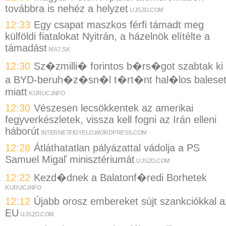
továbbra is nehéz a helyzet
UJSZO.COM
12:33
Egy csapat maszkos férfi támadt meg
külföldi fiatalokat Nyitrán, a házelnök elítélte a
támadást
MA7.SK
12:30
Sz�zmilli� forintos b�rs�got szabtak ki
a BYD-beruh�z�sn�l t�rt�nt hal�los balese
miatt
KURUC.INFO
12:30
Vészesen lecsökkentek az amerikai
fegyverkészletek, vissza kell fogni az Irán elleni
háborút
INTERNETFIGYELO.WORDPRESS.COM
12:28
Átláthatatlan pályázattal vádolja a PS
Samuel Migaľ minisztériumát
UJSZO.COM
12:22
Kezd�dnek a Balatonf�redi Borhetek
KURUC.INFO
12:12
Újabb orosz embereket sújt szankciókkal a
EU
UJSZO.COM