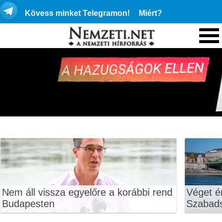
Kövess minket Telegramon!
Miért?
Nem áll vissza egyelőre a korábbi rend
Véget ér
Budapesten
Szabads