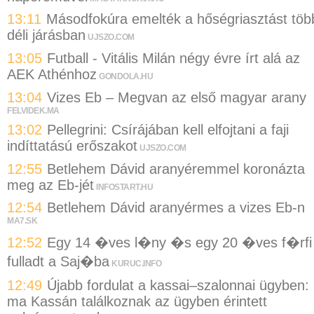
13:11
Másodfokúra emelték a hőségriasztást töb
déli járásban
UJSZO.COM
13:05
Futball - Vitális Milán négy évre írt alá az
AEK Athénhoz
GONDOLA.HU
13:04
Vizes Eb – Megvan az első magyar arany
FELVIDEK.MA
13:02
Pellegrini: Csírájában kell elfojtani a faji
indíttatású erőszakot
UJSZO.COM
12:55
Betlehem Dávid aranyéremmel koronázta
meg az Eb-jét
INFOSTART.HU
12:54
Betlehem Dávid aranyérmes a vizes Eb-n
MA7.SK
12:52
Egy 14 �ves l�ny �s egy 20 �ves f�rfi
fulladt a Saj�ba
KURUC.INFO
12:49
Újabb fordulat a kassai–szalonnai ügyben:
ma Kassán találkoznak az ügyben érintett