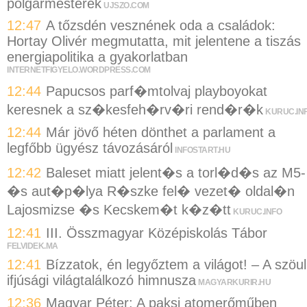
polgármesterek
UJSZO.COM
12:47
A tőzsdén vesznének oda a családok:
Hortay Olivér megmutatta, mit jelentene a tiszás
energiapolitika a gyakorlatban
INTERNETFIGYELO.WORDPRESS.COM
12:44
Papucsos parf�mtolvaj playboyokat
keresnek a sz�kesfeh�rv�ri rend�r�k
KURUC.IN
12:44
Már jövő héten dönthet a parlament a
legfőbb ügyész távozásáról
INFOSTART.HU
12:42
Baleset miatt jelent�s a torl�d�s az M5-
�s aut�p�lya R�szke fel� vezet� oldal�n
Lajosmizse �s Kecskem�t k�z�tt
KURUC.INFO
12:41
III. Összmagyar Középiskolás Tábor
FELVIDEK.MA
12:41
Bízzatok, én legyőztem a világot! – A szöul
ifjúsági világtalálkozó himnusza
MAGYARKURIR.HU
12:36
Magyar Péter: A paksi atomerőműben