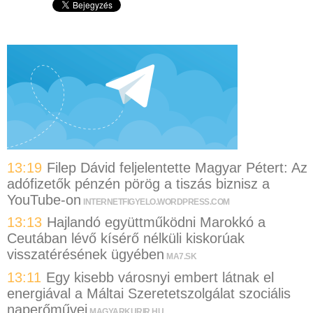
13:19
Filep Dávid feljelentette Magyar Pétert: Az
adófizetők pénzén pörög a tiszás biznisz a
YouTube-on
INTERNETFIGYELO.WORDPRESS.COM
13:13
Hajlandó együttműködni Marokkó a
Ceutában lévő kísérő nélküli kiskorúak
visszatérésének ügyében
MA7.SK
13:11
Egy kisebb városnyi embert látnak el
energiával a Máltai Szeretetszolgálat szociális
naperőművei
MAGYARKURIR.HU