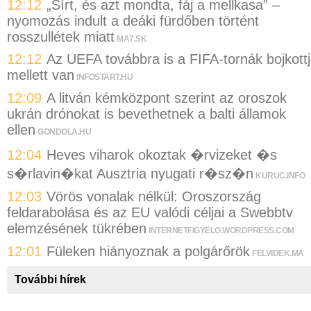
12:12
„Sírt, és azt mondta, fáj a mellkasa” –
nyomozás indult a deáki fürdőben történt
rosszullétek miatt
MA7.SK
12:12
Az UEFA továbbra is a FIFA-tornák bojkott
mellett van
INFOSTART.HU
12:09
A litván kémközpont szerint az oroszok
ukrán drónokat is bevethetnek a balti államok
ellen
GONDOLA.HU
12:04
Heves viharok okoztak �rvizeket �s
s�rlavin�kat Ausztria nyugati r�sz�n
KURUC.INFO
12:03
Vörös vonalak nélkül: Oroszország
feldarabolása és az EU valódi céljai a Swebbtv
elemzésének tükrében
INTERNETFIGYELO.WORDPRESS.COM
12:01
Füleken hiányoznak a polgárőrök
FELVIDEK.MA
További hírek