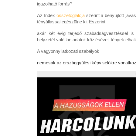
igazolható forrás?
Az Index
összefoglalója
szerint a benyújtott java
tényállással egészülne ki. Eszerint
akár két évig terjedő szabadságvesztéssel is 
helyzetét valótlan adatok közlésével, tények elhal
A vagyonnyilatkozati szabályok
nemcsak az országgyűlési képviselőkre vonatko