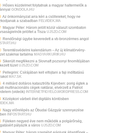
0
Hősies küzdelmet folytatnak a magyar haltermelők a
iánnyal
GONDOLA.HU
8
Az önkormányzat arra kéri a csölleieket, hogy ne
ózkodjanak a szabadban
FELVIDEK.MA
7
Magyar Péter: Három jelölt közül választ szombaton
rsaságielnök-jelöltet a Tisza
UJSZO.COM
2
Rendőrségi ügybe keveredett a vb-bronzérmes angol
START.HU
0
Teremtésvédelmi kalendárium – Az új klímatörvény-
ezet szakmai tartalma
MAGYARKURIR.HU
9
Sikerült megfékezni a Slovnaft pozsonyi finomítójában
kezett tüzet
UJSZO.COM
7
Pellegrini: Csírájában kell elfojtani a faji indíttatású
zakot
MA7.SK
5
4 milliárd dolláros katasztrófa Kijevben: porig égtek a
ti multinacionális cégek raktárai, elvérzett a Patriot
édelem (videók)
INTERNETFIGYELO.WORDPRESS.COM
4
Középkori várbeli élet digitális köntösben
VIDEK.MA
9
Nagy előrelépés az Óbudai Gázgyár szennyezése
ében
INFOSTART.HU
6
Füleken negyed éve nem működik a polgárőrség,
gatásért pályázik a város
UJSZO.COM
7
Magyar Péter: három személyt ajánlunk államfőnek –