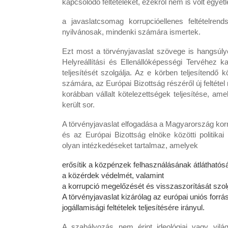
kapcsolódó feltételeket, ezekről nem is volt egye
a javaslatcsomag korrupcióellenes feltételre
nyilvánosak, mindenki számára ismertek.
Ezt most a törvényjavaslat szövege is hangsúlyo
Helyreállítási és Ellenállóképességi Tervéhez 
teljesítését szolgálja. Az e körben teljesítend
számára, az Európai Bizottság részéről új feltéte
korábban vállalt kötelezettségek teljesítése, 
került sor.
A törvényjavaslat elfogadása a Magyarország kormá
és az Európai Bizottság elnöke közötti politik
olyan intézkedéseket tartalmaz, amelyek
erősítik a közpénzek felhasználásának átláthatós
a közérdek védelmét, valamint
a korrupció megelőzését és visszaszorítását szol
A törvényjavaslat kizárólag az európai uniós for
jogállamisági feltételek teljesítésére irányul.
A szabályozás nem érint ideológiai vagy világ