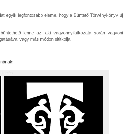
slat egyik legfontosabb eleme, hogy a Büntető Törvénykönyv új
büntethető lenne az, aki vagyonnyilatkozata során vagyoni
lgatásával vagy más módon eltitkolja.
znának:
Hírdetés