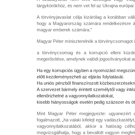
tárgykörökhöz, és nem vet fel az Ukrajna európa
A törvényjavaslat célja kizárólag a korábban válla
hogy a Magyarország számára rendelkezésre áll
magyar emberek számára.”
Magyar Péter miniszterelnök a törvénycsomagot 
a törvénycsomag és a korrupció elleni küzde
megerősítése, amelynek valódi jogosítványokat a
Ha egy korrupciós ügyben a nyomozást megszünteti
előtt kezdeményezheti az eljárás folytatását.
Ha uniós pénzből finanszírozott közbeszerzéseknél
A szervezet bármely érintett személytől vagy int
ellenőrizhetné a vagyonnyilatkozatokat,
kisebb hiányosságok esetén pedig százezer és ötmil
Mint Magyar Péter megjegyezte: ugyanezért ala
fogalmazott, „ha valaki kifelejt egy vadászkastél
vagyonnyilatkozatából, akkor a hatóság célhoz
megvizsgálhatja, hogy a bevallott vagyon megfe