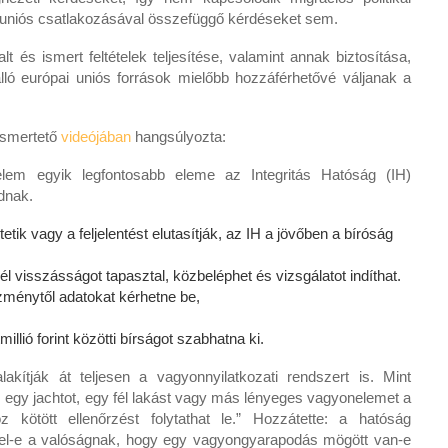
i uniós csatlakozásával összefüggő kérdéseket sem.
lt és ismert feltételek teljesítése, valamint annak biztosítása,
ó európai uniós források mielőbb hozzáférhetővé váljanak a
ismertető
videójában
hangsúlyozta:
lem egyik legfontosabb eleme az Integritás Hatóság (IH)
dnak.
k vagy a feljelentést elutasítják, az IH a jövőben a bíróság
 visszásságot tapasztal, közbeléphet és vizsgálatot indíthat.
ézménytől adatokat kérhetne be,
lió forint közötti bírságot szabhatna ki.
kítják át teljesen a vagyonnyilatkozati rendszert is. Mint
yt, egy jachtot, egy fél lakást vagy más lényeges vagyonelemet a
 kötött ellenőrzést folytathat le.” Hozzátette: a hatóság
lel-e a valóságnak, hogy egy vagyongyarapodás mögött van-e