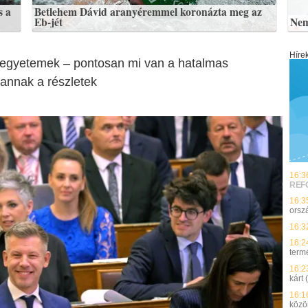
s a
Betlehem Dávid aranyéremmel koronázta meg az
Eb-jét
Nem
Híre
, egyetemek – pontosan mi van a hatalmas
annak a részletek
16:3
REF
16:3
orsz
16:3
16:2
term
16:2
kárt
16:1
közö