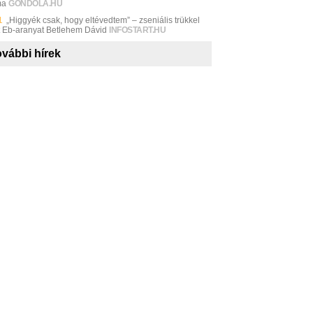
ma
GONDOLA.HU
1
„Higgyék csak, hogy eltévedtem” – zseniális trükkel
t Eb-aranyat Betlehem Dávid
INFOSTART.HU
vábbi hírek