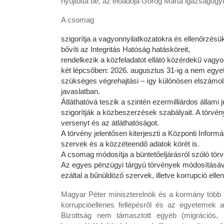
nyújtotta be, az előadója Görög Márta igazságügyi
A csomag
szigorítja a vagyonnyilatkozatokra és ellenőrzés
bővíti az Integritás Hatóság hatásköreit,
rendelkezik a közfeladatot ellátó közérdekű vag
két lépcsőben: 2026. augusztus 31-ig a nem egye
szükséges végrehajtási – így különösen elszámolá
javaslatban.
Átláthatóvá teszik a szintén ezermilliárdos állam
szigorítják a közbeszerzések szabályait. A törvé
versenyt és az átláthatóságot.
A törvény jelentősen kiterjeszti a Központi Informá
szervek és a közzéteendő adatok körét is.
A csomag módosítja a büntetőeljárásról szóló tö
Az egyes pénzügyi tárgyú törvények módosításával
ezáltal a bűnüldöző szervek, illetve korrupció ell
Magyar Péter miniszterelnök és a kormány több 
korrupcióellenes fellépésről és az egyetemek
Bizottság nem támasztott egyéb (migrációs,