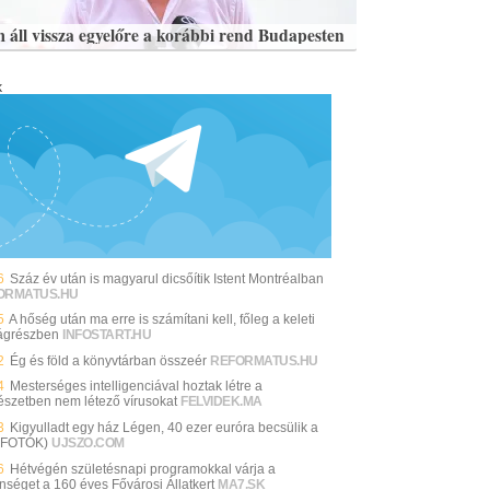
 áll vissza egyelőre a korábbi rend Budapesten
k
6
Száz év után is magyarul dicsőítik Istent Montréalban
ORMATUS.HU
5
A hőség után ma erre is számítani kell, főleg a keleti
ágrészben
INFOSTART.HU
2
Ég és föld a könyvtárban összeér
REFORMATUS.HU
4
Mesterséges intelligenciával hoztak létre a
észetben nem létező vírusokat
FELVIDEK.MA
3
Kigyulladt egy ház Légen, 40 ezer euróra becsülik a
 (FOTÓK)
UJSZO.COM
6
Hétvégén születésnapi programokkal várja a
nséget a 160 éves Fővárosi Állatkert
MA7.SK