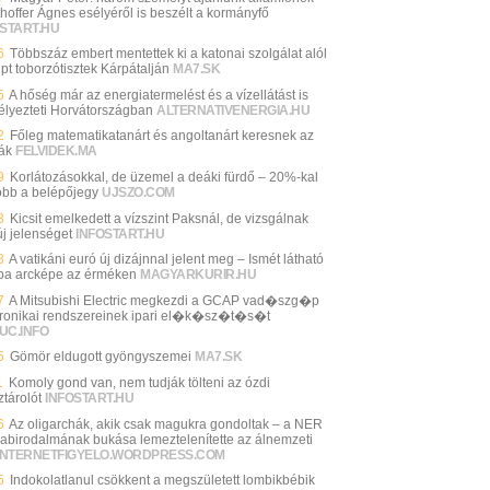
thoffer Ágnes esélyéről is beszélt a kormányfő
START.HU
6
Többszáz embert mentettek ki a katonai szolgálat alól
pt toborzótisztek Kárpátalján
MA7.SK
5
A hőség már az energiatermelést és a vízellátást is
élyezteti Horvátországban
ALTERNATIVENERGIA.HU
2
Főleg matematikatanárt és angoltanárt keresnek az
lák
FELVIDEK.MA
9
Korlátozásokkal, de üzemel a deáki fürdő – 20%-kal
óbb a belépőjegy
UJSZO.COM
3
Kicsit emelkedett a vízszint Paksnál, de vizsgálnak
új jelenséget
INFOSTART.HU
8
A vatikáni euró új dizájnnal jelent meg – Ismét látható
pa arcképe az érméken
MAGYARKURIR.HU
7
A Mitsubishi Electric megkezdi a GCAP vad�szg�p
tronikai rendszereinek ipari el�k�sz�t�s�t
UC.INFO
5
Gömör eldugott gyöngyszemei
MA7.SK
1
Komoly gond van, nem tudják tölteni az ózdi
ztárolót
INFOSTART.HU
6
Az oligarchák, akik csak magukra gondoltak – a NER
abirodalmának bukása lemeztelenítette az álnemzeti
INTERNETFIGYELO.WORDPRESS.COM
5
Indokolatlanul csökkent a megszületett lombikbébik