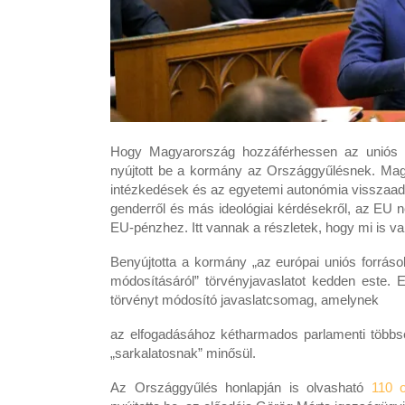
Hogy Magyarország hozzáférhessen az uniós p
nyújtott be a kormány az Országgyűlésnek. Magy
intézkedések és az egyetemi autonómia visszaadá
genderről és más ideológiai kérdésekről, az EU ne
EU-pénzhez. Itt vannak a részletek, hogy mi is 
Benyújtotta a kormány „az európai uniós forrá
módosításáról” törvényjavaslatot kedden este.
törvényt módosító javaslatcsomag, amelynek
az elfogadásához kétharmados parlamenti többs
„sarkalatosnak” minősül.
Az Országgyűlés honlapján is olvasható
110 o