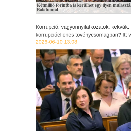
Kétmillió forintba is kerülhet egy ilyen mulasztá
Balatonnál
Korrupció, vagyonnyilatkozatok, kekvák
korrupcióellenes tövénycsomagban? Itt v
2026-06-10 13:08