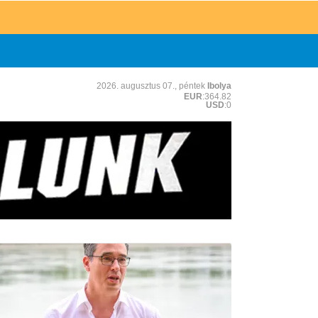
2026. augusztus 07., péntek
Ibolya
EUR
:364.82
USD
:0