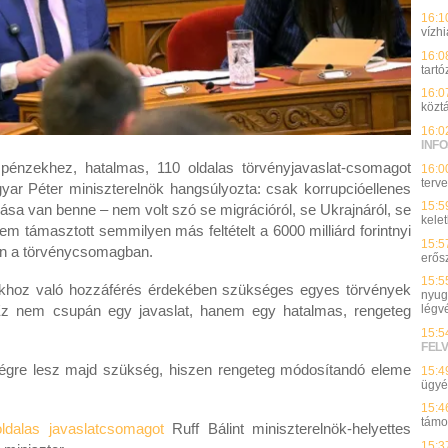
16:1
vízh
16:0
tart
16:0
köztá
16:0
INFO
énzekhez, hatalmas, 110 oldalas törvényjavaslat-csomagot
16:0
terv
ar Péter miniszterelnök hangsúlyozta: csak korrupcióellenes
15:5
sa van benne – nem volt szó se migrációról, se Ukrajnáról, se
kelet
m támasztott semmilyen más feltételt a 6000 milliárd forintnyi
15:5
van a törvénycsomagban.
erős
15:5
sokhoz való hozzáférés érdekében szükséges egyes törvények
nyuga
 Ez nem csupán egy javaslat, hanem egy hatalmas, rengeteg
légv
15:5
FEL
égre lesz majd szükség, hiszen rengeteg módosítandó eleme
15:4
ügy
15:4
támo
ldalas javaslatcsomagot
Ruff Bálint miniszterelnök-helyettes
15:3