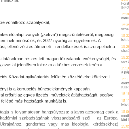
 miniszter.
Fors
INFO
15:3
korru
ükre vonatkozó szabályokat,
15:3
vesz
yonkezelő alapítványok („kekva”) megszüntetéséről, mégpedig
15:3
isko
teminek minősülők, és 2027 nyaráig az egyetemiek. A
si, ellenőrzési és átmeneti – rendelkezések is.szerepelnek a
15:2
olcs
15:2
i juttatásokban részesített magán-tőkealapok tevékenységét, és
egy 
nyjavaslat jelentősen fokozza a közbeszerzések terén a
15:1
a pá
ciós Közadat-nyilvántartás felületén közzétételre kötelezett
15:1
elek
KUR
rvényt is a korrupciós bűncselekmények kapcsán.
15:1
 erősíti az egyes fizetési műveletek átláthatóságát, segítve
en fellépő más hatóságok munkáját is.
15:1
ivóví
tagja is folyamatosan hangsúlyozza: a javaslatcsomag csak a
15:0
médi
 akadémiai szabadságának visszaadásáról szól – az Európai
kört
 Ukrajnához, genderhez vagy más ideológiai kérdésekhez)
15:0