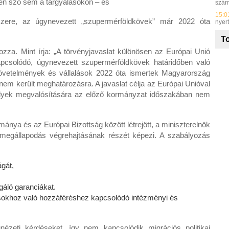
tlen szó sem a tárgyalásokon – és
szá
15:0
ndszere, az úgynevezett „szupermérföldkövek” már 2022 óta
nyer
To
zza. Mint írja: „A törvényjavaslat különösen az Európai Unió
kapcsolódó, úgynevezett szupermérföldkövek határidőben való
ő követelmények és vállalások 2022 óta ismertek Magyarország
l nem került meghatározásra. A javaslat célja az Európai Unióval
amelyek megvalósítására az előző kormányzat időszakában nem
nya és az Európai Bizottság között létrejött, a miniszterelnök
ai megállapodás végrehajtásának részét képezi. A szabályozás
ágát,
gáló garanciákat.
rásokhoz való hozzáféréshez kapcsolódó intézményi és
nézeti kérdéseket, így nem kapcsolódik migrációs politikai