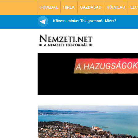
FŐOLDAL
HÍREK
GAZDASÁG
KÜLVILÁG
ELC
Kövess minket Telegramon!
Miért?