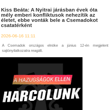
Kiss Beáta: A Nyitrai járásban évek óta
mély emberi konfliktusok nehezítik az
életet, ebbe vonták bele a Csemadokot
csatatérként
2026-06-16 11:11
A Csemadok országos elnöke a június 12-én megjelent
sajtónyilatkozatra reagált.