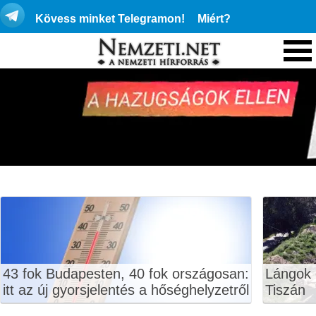
Kövess minket Telegramon!
Miért?
43 fok Budapesten, 40 fok országosan:
Lángok 
itt az új gyorsjelentés a hőséghelyzetről
Tiszán