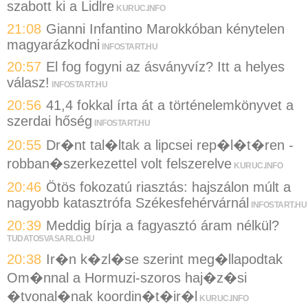
szabott ki a Lidlre
KURUC.INFO
21:08
Gianni Infantino Marokkóban kénytelen
magyarázkodni
INFOSTART.HU
20:57
El fog fogyni az ásványvíz? Itt a helyes
válasz!
INFOSTART.HU
20:56
41,4 fokkal írta át a történelemkönyvet a
szerdai hőség
INFOSTART.HU
20:55
Dr�nt tal�ltak a lipcsei rep�l�t�ren -
robban�szerkezettel volt felszerelve
KURUC.INFO
20:46
Ötös fokozatú riasztás: hajszálon múlt a
nagyobb katasztrófa Székesfehérvárnál
INFOSTART.HU
20:39
Meddig bírja a fagyasztó áram nélkül?
TUDATOSVASARLO.HU
20:38
Ir�n k�zl�se szerint meg�llapodtak
Om�nnal a Hormuzi-szoros haj�z�si
�tvonal�nak koordin�t�ir�l
KURUC.INFO