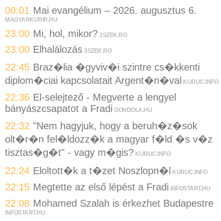
00:01
Mai evangélium – 2026. augusztus 6.
MAGYARKURIR.HU
23:00
Mi, hol, mikor?
3SZEK.RO
23:00
Elhalálozás
3SZEK.RO
22:45
Braz�lia �gyviv�i szintre cs�kkenti
diplom�ciai kapcsolatait Argent�n�val
KURUC.INFO
22:36
El-selejtező - Megverte a lengyel
bányászcsapatot a Fradi
GONDOLA.HU
22:32
"Nem hagyjuk, hogy a beruh�z�sok
olt�r�n fel�ldozz�k a magyar f�ld �s v�z
tisztas�g�t" - vagy m�gis?
KURUC.INFO
22:24
Eloltott�k a t�zet Noszlopn�l
KURUC.INFO
22:15
Megtette az első lépést a Fradi
INFOSTART.HU
22:08
Mohamed Szalah is érkezhet Budapestre
INFOSTART.HU