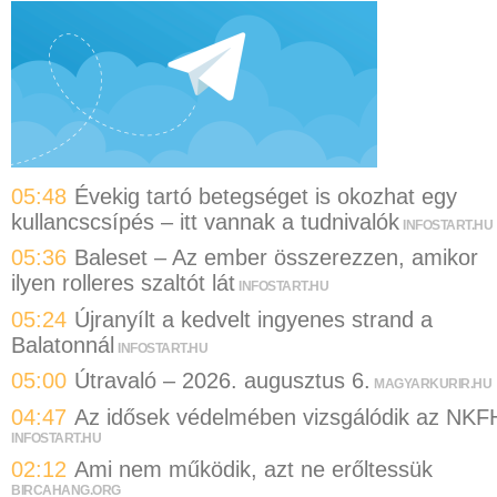
05:48
Évekig tartó betegséget is okozhat egy
kullancscsípés – itt vannak a tudnivalók
INFOSTART.HU
05:36
Baleset – Az ember összerezzen, amikor
ilyen rolleres szaltót lát
INFOSTART.HU
05:24
Újranyílt a kedvelt ingyenes strand a
Balatonnál
INFOSTART.HU
05:00
Útravaló – 2026. augusztus 6.
MAGYARKURIR.HU
04:47
Az idősek védelmében vizsgálódik az NKF
INFOSTART.HU
02:12
Ami nem működik, azt ne erőltessük
BIRCAHANG.ORG