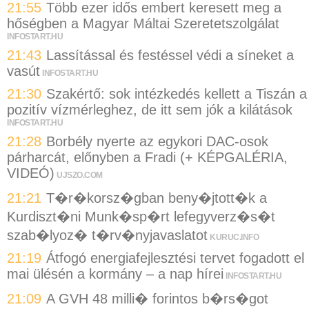
21:55
Több ezer idős embert keresett meg a
hőségben a Magyar Máltai Szeretetszolgálat
INFOSTART.HU
21:43
Lassítással és festéssel védi a síneket a
vasút
INFOSTART.HU
21:30
Szakértő: sok intézkedés kellett a Tiszán a
pozitív vízmérleghez, de itt sem jók a kilátások
INFOSTART.HU
21:28
Borbély nyerte az egykori DAC-osok
párharcát, előnyben a Fradi (+ KÉPGALÉRIA,
VIDEÓ)
UJSZO.COM
21:21
T�r�korsz�gban beny�jtott�k a
Kurdiszt�ni Munk�sp�rt lefegyverz�s�t
szab�lyoz� t�rv�nyjavaslatot
KURUC.INFO
21:19
Átfogó energiafejlesztési tervet fogadott el
mai ülésén a kormány – a nap hírei
INFOSTART.HU
21:09
A GVH 48 milli� forintos b�rs�got