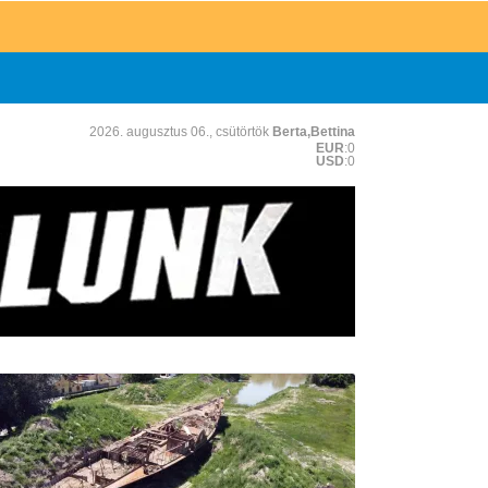
2026. augusztus 06., csütörtök
Berta,Bettina
EUR
:0
USD
:0