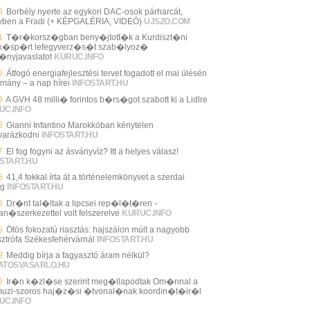
8
Borbély nyerte az egykori DAC-osok párharcát,
yben a Fradi (+ KÉPGALÉRIA, VIDEÓ)
UJSZO.COM
1
T�r�korsz�gban beny�jtott�k a Kurdiszt�ni
�sp�rt lefegyverz�s�t szab�lyoz�
�nyjavaslatot
KURUC.INFO
9
Átfogó energiafejlesztési tervet fogadott el mai ülésén
rmány – a nap hírei
INFOSTART.HU
9
A GVH 48 milli� forintos b�rs�got szabott ki a Lidlre
UC.INFO
8
Gianni Infantino Marokkóban kénytelen
arázkodni
INFOSTART.HU
7
El fog fogyni az ásványvíz? Itt a helyes válasz!
START.HU
6
41,4 fokkal írta át a történelemkönyvet a szerdai
ég
INFOSTART.HU
5
Dr�nt tal�ltak a lipcsei rep�l�t�ren -
an�szerkezettel volt felszerelve
KURUC.INFO
6
Ötös fokozatú riasztás: hajszálon múlt a nagyobb
sztrófa Székesfehérvárnál
INFOSTART.HU
9
Meddig bírja a fagyasztó áram nélkül?
ATOSVASARLO.HU
8
Ir�n k�zl�se szerint meg�llapodtak Om�nnal a
uzi-szoros haj�z�si �tvonal�nak koordin�t�ir�l
UC.INFO