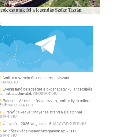
gok csaptak fel a legendás Szőke Tiszán
k
0
Amikor a szerelmünk nem szeret viszont
FIHANG.HU
8
Évekig tartó betegséget is okozhat egy kullancscsípés
 vannak a tudnivalók
INFOSTART.HU
6
Baleset – Az ember összerezzen, amikor ilyen rolleres
ót lát
INFOSTART.HU
4
Újranyílt a kedvelt ingyenes strand a Balatonnál
START.HU
0
Útravaló – 2026. augusztus 6.
MAGYARKURIR.HU
7
Az idősek védelmében vizsgálódik az NKFH
START.HU