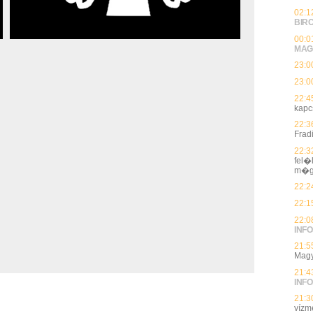
02:1
BIR
00:0
MAG
23:0
23:0
22:4
kapc
22:3
Frad
22:3
fel�
m�g
22:2
22:1
22:0
INFO
21:5
Magy
21:4
INFO
21:3
vízmé