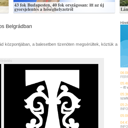
43 fok Budapesten, 40 fok országosan: itt az új
gyorsjelentés a hőséghelyzetről
Lán
Híre
amos Belgrádban
rád központjában, a balesetben tizenöten megsérültek, köztük a
Hírdetés
06:0
FER
05:4
– itt
05:3
szalt
05:2
INFO
05:0
04:4
INFO