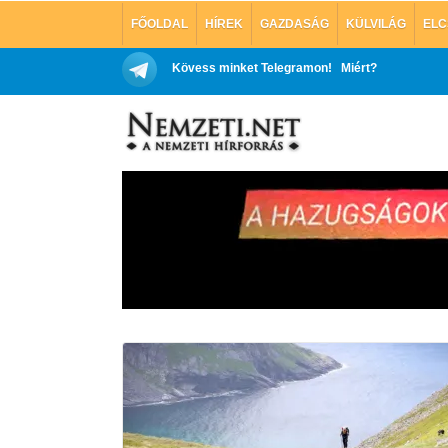
FŐOLDAL
HÍREK
GAZDASÁG
KÜLVILÁG
ELC
Kövess minket Telegramon!
Miért?