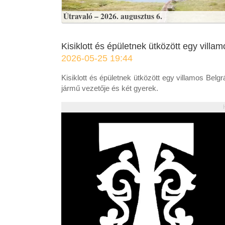
Útravaló – 2026. augusztus 6.
Kisiklott és épületnek ütközött egy vill
2026-05-25 19:44
Kisiklott és épületnek ütközött egy villamos Belg
jármű vezetője és két gyerek.