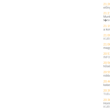
21:2
előn
21:2
Munk
t�rv
21:1
a ko
21:0
KUR
21:0
magy
20:5
INFO
20:5
hős
20:5
robb
20:4
kata
20:3
TUD
20:3
Horm
KUR