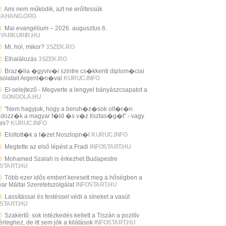
2
Ami nem működik, azt ne erőltessük
CAHANG.ORG
1
Mai evangélium – 2026. augusztus 6.
YARKURIR.HU
0
Mi, hol, mikor?
3SZEK.RO
0
Elhalálozás
3SZEK.RO
5
Braz�lia �gyviv�i szintre cs�kkenti diplom�ciai
solatait Argent�n�val
KURUC.INFO
6
El-selejtező - Megverte a lengyel bányászcsapatot a
i
GONDOLA.HU
2
"Nem hagyjuk, hogy a beruh�z�sok olt�r�n
ldozz�k a magyar f�ld �s v�z tisztas�g�t" - vagy
is?
KURUC.INFO
4
Eloltott�k a t�zet Noszlopn�l
KURUC.INFO
5
Megtette az első lépést a Fradi
INFOSTART.HU
8
Mohamed Szalah is érkezhet Budapestre
START.HU
5
Több ezer idős embert keresett meg a hőségben a
ar Máltai Szeretetszolgálat
INFOSTART.HU
3
Lassítással és festéssel védi a síneket a vasút
START.HU
0
Szakértő: sok intézkedés kellett a Tiszán a pozitív
rleghez, de itt sem jók a kilátások
INFOSTART.HU