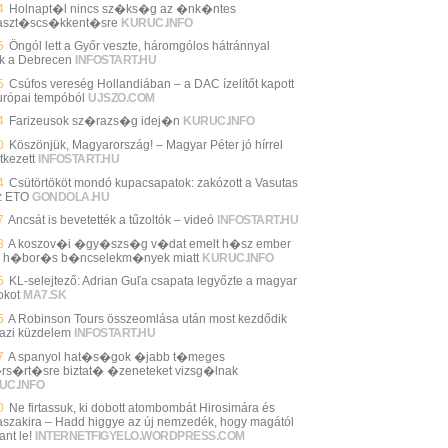
4
Holnapt�l nincs sz�ks�g az �nk�ntes
aszt�scs�kkent�sre
KURUC.INFO
5
Öngól lett a Győr veszte, háromgólos hátránnyal
ik a Debrecen
INFOSTART.HU
5
Csúfos vereség Hollandiában – a DAC ízelítőt kapott
urópai tempóból
UJSZO.COM
4
Farizeusok sz�razs�g idej�n
KURUC.INFO
0
Köszönjük, Magyarország! – Magyar Péter jó hírrel
tkezett
INFOSTART.HU
4
Csütörtököt mondó kupacsapatok: zakózott a Vasutas
z ETO
GONDOLA.HU
7
Ancsát is bevetették a tűzoltók – videó
INFOSTART.HU
3
A koszov�i �gy�szs�g v�dat emelt h�sz ember
n h�bor�s b�ncselekm�nyek miatt
KURUC.INFO
5
KL-selejtező: Adrian Guľa csapata legyőzte a magyar
okot
MA7.SK
5
A Robinson Tours összeomlása után most kezdődik
gazi küzdelem
INFOSTART.HU
7
A spanyol hat�s�gok �jabb t�meges
rs�rt�sre biztat� �zeneteket vizsg�lnak
UC.INFO
0
Ne firtassuk, ki dobott atombombát Hirosimára és
szakira – Hadd higgye az új nemzedék, hogy magától
ant le!
INTERNETFIGYELO.WORDPRESS.COM