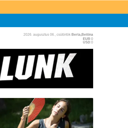
2026. augusztus 06., csütörtök
Berta,Bettina
EUR
:0
USD
:0