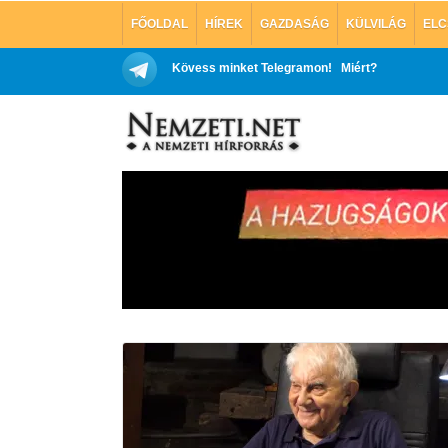
FŐOLDAL
HÍREK
GAZDASÁG
KÜLVILÁG
ELC
Kövess minket Telegramon!
Miért?