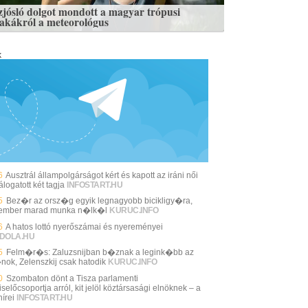
zjósló dolgot mondott a magyar trópusi
zakákról a meteorológus
k
6
Ausztrál állampolgárságot kért és kapott az iráni női
álogatott két tagja
INFOSTART.HU
5
Bez�r az orsz�g egyik legnagyobb bicikligy�ra,
ember marad munka n�lk�l
KURUC.INFO
6
A hatos lottó nyerőszámai és nyereményei
DOLA.HU
5
Felm�r�s: Zaluzsnijban b�znak a legink�bb az
nok, Zelenszkij csak hatodik
KURUC.INFO
0
Szombaton dönt a Tisza parlamenti
selőcsoportja arról, kit jelöl köztársasági elnöknek – a
írei
INFOSTART.HU