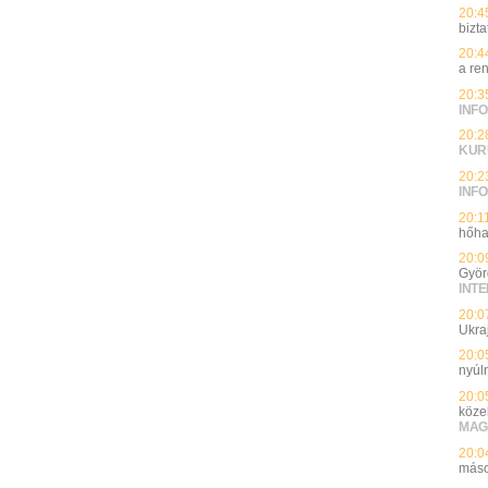
20:4
bizt
20:4
a re
20:3
INFO
20:2
KUR
20:2
INFO
20:1
hőha
20:0
Györ
INT
20:0
Ukra
20:0
nyúl
20:0
köze
MAG
20:0
máso