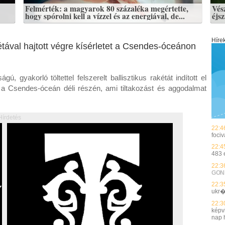
Felmérték: a magyarok 80 százaléka megértette,
Vés
hogy spórolni kell a vízzel és az energiával, de...
éjs
Híre
étával hajtott végre kísérletet a Csendes-óceánon
, gyakorló töltettel felszerelt ballisztikus rakétát indított el
l a Csendes-óceán déli részén, ami tiltakozást és aggodalmat
Hírdetés
22:4
fociv
22:4
483 
22:3
GON
22:3
ukr�
22:3
képvi
nap h