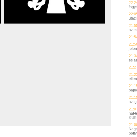
22:2
fogy
22:0
utaz
21:5
az e
21:5
21:5
jelen
21:3
és a
21:2
21:2
elle
21:1
bajn
21:1
az i
21:0
hat�
KUR
21:0
Naga
potty