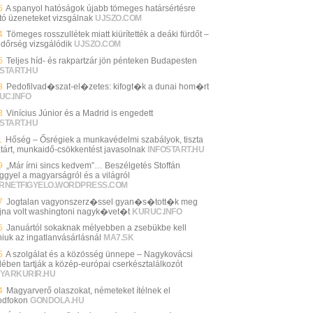
5
A spanyol hatóságok újabb tömeges határsértésre
ató üzeneteket vizsgálnak
UJSZO.COM
4
Tömeges rosszullétek miatt kiürítették a deáki fürdőt –
ndőrség vizsgálódik
UJSZO.COM
5
Teljes híd- és rakpartzár jön pénteken Budapesten
START.HU
8
Pedofilvad�szat-el�zetes: kifogt�k a dunai hom�rt
UC.INFO
3
Vinícius Júnior és a Madrid is engedett
START.HU
1
Hőség – Ősrégiek a munkavédelmi szabályok, tiszta
tárt, munkaidő-csökkentést javasolnak
INFOSTART.HU
9
„Már írni sincs kedvem”… Beszélgetés Stoffán
ggyel a magyarságról és a világról
ERNETFIGYELO.WORDPRESS.COM
7
Jogtalan vagyonszerz�ssel gyan�s�tott�k meg
jna volt washingtoni nagyk�vet�t
KURUC.INFO
5
Januártól sokaknak mélyebben a zsebükbe kell
niuk az ingatlanvásárlásnál
MA7.SK
5
A szolgálat és a közösség ünnepe – Nagykovácsi
lében tartják a közép-európai cserkésztalálkozót
YARKURIR.HU
4
Magyarverő olaszokat, németeket ítélnek el
dfokon
GONDOLA.HU