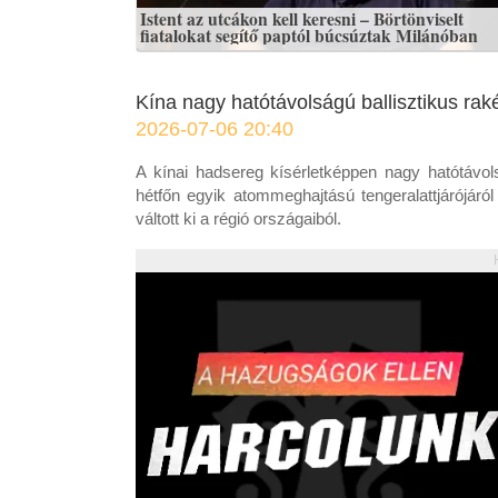
Istent az utcákon kell keresni – Börtönviselt
fiatalokat segítő paptól búcsúztak Milánóban
Kína nagy hatótávolságú ballisztikus rak
2026-07-06 20:40
A kínai hadsereg kísérletképpen nagy hatótávolságú
hétfőn egyik atommeghajtású tengeralattjárójáró
váltott ki a régió országaiból.