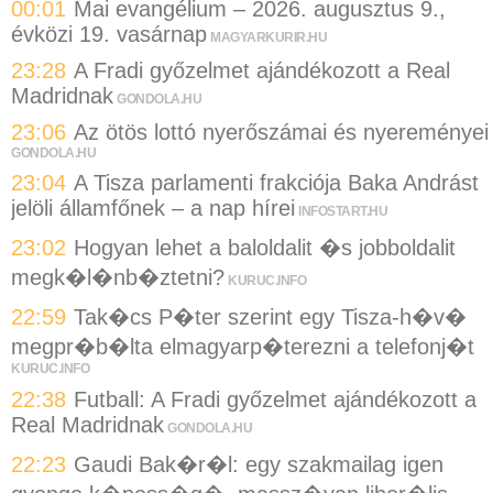
00:01
Mai evangélium – 2026. augusztus 9.,
évközi 19. vasárnap
MAGYARKURIR.HU
23:28
A Fradi győzelmet ajándékozott a Real
Madridnak
GONDOLA.HU
23:06
Az ötös lottó nyerőszámai és nyereményei
GONDOLA.HU
23:04
A Tisza parlamenti frakciója Baka Andrást
jelöli államfőnek – a nap hírei
INFOSTART.HU
23:02
Hogyan lehet a baloldalit �s jobboldalit
megk�l�nb�ztetni?
KURUC.INFO
22:59
Tak�cs P�ter szerint egy Tisza-h�v�
megpr�b�lta elmagyarp�terezni a telefonj�t
KURUC.INFO
22:38
Futball: A Fradi győzelmet ajándékozott a
Real Madridnak
GONDOLA.HU
22:23
Gaudi Bak�r�l: egy szakmailag igen