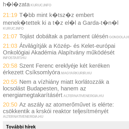
h�l�zata
KURUC.INFO
21:19
T�bb mint k�tsz�z embert
menek�tettek ki a t�z el�l a Garda-t�n�l
KURUC.INFO
21:07
Tojást dobáltak a parlament ülésén
GONDOLA.
21:03
Átvilágítják a Közép- és Kelet-európai
Onkológiai Akadémia Alapítvány működését
INFOSTART.HU
20:58
Szent Ferenc ereklyéje két keréken
érkezett Csíksomlyóra
MAGYARKURIR.HU
20:55
Nem a vízhiány miatt korlátozzák a
locsolást Budapesten, hanem az
energiamegtakarításért
ALTERNATIVENERGIA.HU
20:50
Az aszály az atomerőművet is elérte:
csökkentik a krskói reaktor teljesítményét
ALTERNATIVENERGIA.HU
További hírek