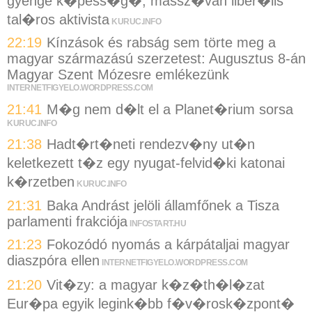
gyenge k�pess�g�, massz�van liber�lis
tal�ros aktivista
KURUC.INFO
22:19
Kínzások és rabság sem törte meg a
magyar származású szerzetest: Augusztus 8-án
Magyar Szent Mózesre emlékezünk
INTERNETFIGYELO.WORDPRESS.COM
21:41
M�g nem d�lt el a Planet�rium sorsa
KURUC.INFO
21:38
Hadt�rt�neti rendezv�ny ut�n
keletkezett t�z egy nyugat-felvid�ki katonai
k�rzetben
KURUC.INFO
21:31
Baka Andrást jelöli államfőnek a Tisza
parlamenti frakciója
INFOSTART.HU
21:23
Fokozódó nyomás a kárpátaljai magyar
diaszpóra ellen
INTERNETFIGYELO.WORDPRESS.COM
21:20
Vit�zy: a magyar k�z�th�l�zat
Eur�pa egyik legink�bb f�v�rosk�zpont�