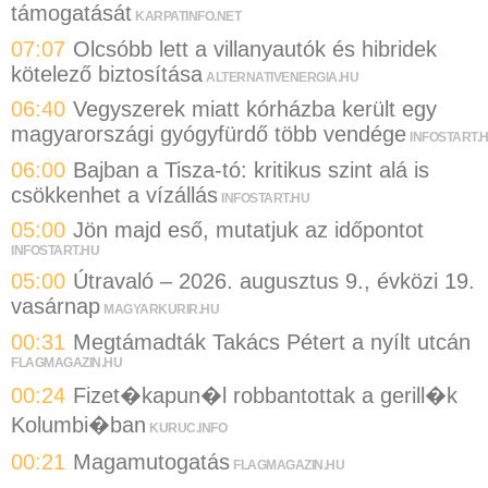
támogatását
KARPATINFO.NET
07:07
Olcsóbb lett a villanyautók és hibridek
kötelező biztosítása
ALTERNATIVENERGIA.HU
06:40
Vegyszerek miatt kórházba került egy
magyarországi gyógyfürdő több vendége
INFOSTART.
06:00
Bajban a Tisza-tó: kritikus szint alá is
csökkenhet a vízállás
INFOSTART.HU
05:00
Jön majd eső, mutatjuk az időpontot
INFOSTART.HU
05:00
Útravaló – 2026. augusztus 9., évközi 19.
vasárnap
MAGYARKURIR.HU
00:31
Megtámadták Takács Pétert a nyílt utcán
FLAGMAGAZIN.HU
00:24
Fizet�kapun�l robbantottak a gerill�k
Kolumbi�ban
KURUC.INFO
00:21
Magamutogatás
FLAGMAGAZIN.HU