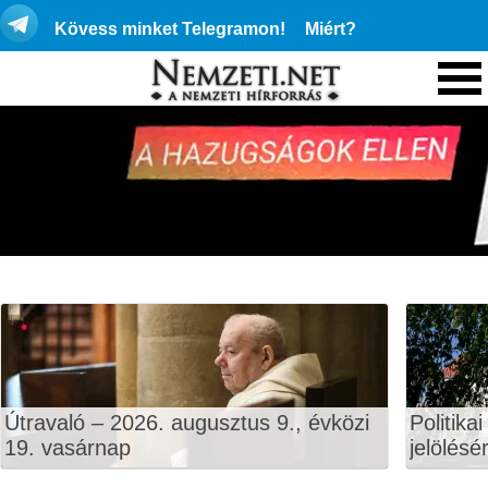
Kövess minket Telegramon!
Miért?
Útravaló – 2026. augusztus 9., évközi
Politika
19. vasárnap
jelölésé