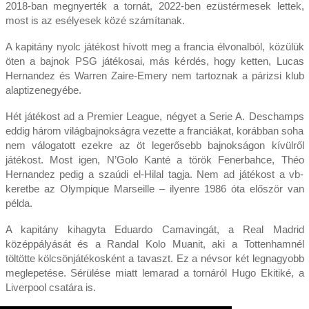
2018-ban megnyerték a tornát, 2022-ben ezüstérmesek lettek,
most is az esélyesek közé számítanak.
A kapitány nyolc játékost hívott meg a francia élvonalból, közülük
öten a bajnok PSG játékosai, más kérdés, hogy ketten, Lucas
Hernandez és Warren Zaire-Emery nem tartoznak a párizsi klub
alaptizenegyébe.
Hét játékost ad a Premier League, négyet a Serie A. Deschamps
eddig három világbajnokságra vezette a franciákat, korábban soha
nem válogatott ezekre az öt legerősebb bajnokságon kívülről
játékost. Most igen, N’Golo Kanté a török Fenerbahce, Théo
Hernandez pedig a szaúdi el-Hilal tagja. Nem ad játékost a vb-
keretbe az Olympique Marseille – ilyenre 1986 óta először van
példa.
A kapitány kihagyta Eduardo Camavingát, a Real Madrid
középpályását és a Randal Kolo Muanit, aki a Tottenhamnél
töltötte kölcsönjátékosként a tavaszt. Ez a névsor két legnagyobb
meglepetése. Sérülése miatt lemarad a tornáról Hugo Ekitiké, a
Liverpool csatára is.