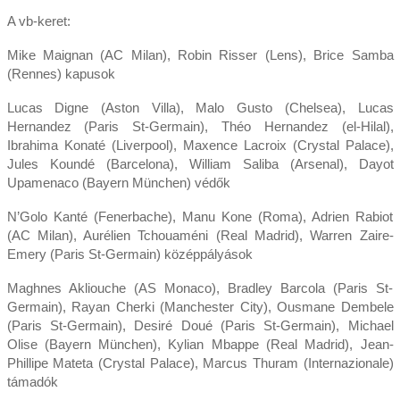
A vb-keret:
Mike Maignan (AC Milan), Robin Risser (Lens), Brice Samba
(Rennes) kapusok
Lucas Digne (Aston Villa), Malo Gusto (Chelsea), Lucas
Hernandez (Paris St-Germain), Théo Hernandez (el-Hilal),
Ibrahima Konaté (Liverpool), Maxence Lacroix (Crystal Palace),
Jules Koundé (Barcelona), William Saliba (Arsenal), Dayot
Upamenaco (Bayern München) védők
N’Golo Kanté (Fenerbache), Manu Kone (Roma), Adrien Rabiot
(AC Milan), Aurélien Tchouaméni (Real Madrid), Warren Zaire-
Emery (Paris St-Germain) középpályások
Maghnes Akliouche (AS Monaco), Bradley Barcola (Paris St-
Germain), Rayan Cherki (Manchester City), Ousmane Dembele
(Paris St-Germain), Desiré Doué (Paris St-Germain), Michael
Olise (Bayern München), Kylian Mbappe (Real Madrid), Jean-
Phillipe Mateta (Crystal Palace), Marcus Thuram (Internazionale)
támadók