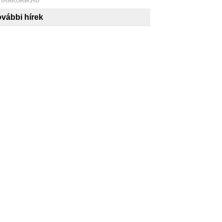
YARKURIR.HU
vábbi hírek