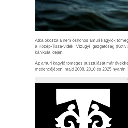
Atka okozza a nem őshonos amuri kagylók tömege
a Közép-Tisza-vidéki Vízügyi Igazgatóság (Kötiv
kánikula idején.
Az amuri kagyló tömeges pusztulását már évekkel e
medencéjében, majd 2008, 2010 és 2025 nyarán is 