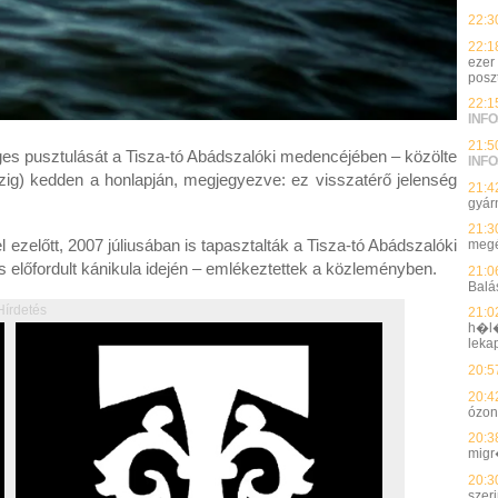
22:3
22:1
ezer
posz
22:1
INFO
21:5
s pusztulását a Tisza-tó Abádszalóki medencéjében – közölte
INFO
izig) kedden a honlapján, megjegyezve: ez visszatérő jelenség
21:4
gyárn
21:3
zelőtt, 2007 júliusában is tapasztalták a Tisza-tó Abádszalóki
megé
előfordult kánikula idején – emlékeztettek a közleményben.
21:0
Balá
Hírdetés
21:0
h�l�
leka
20:5
20:4
ózon
20:3
migr
20:3
szer