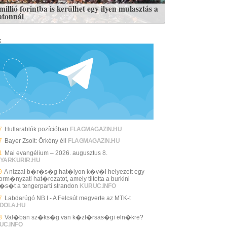
illió forintba is kerülhet egy ilyen mulasztás a
atonnál
k
7
Hullarablók pozícióban
FLAGMAGAZIN.HU
7
Bayer Zsolt: Örkény él!
FLAGMAGAZIN.HU
1
Mai evangélium – 2026. augusztus 8.
YARKURIR.HU
9
A nizzai b�r�s�g hat�lyon k�v�l helyezett egy
rm�nyzati hat�rozatot, amely tiltotta a burkini
l�s�t a tengerparti strandon
KURUC.INFO
7
Labdarúgó NB I - A Felcsút megverte az MTK-t
DOLA.HU
3
Val�ban sz�ks�g van k�zt�rsas�gi eln�kre?
UC.INFO