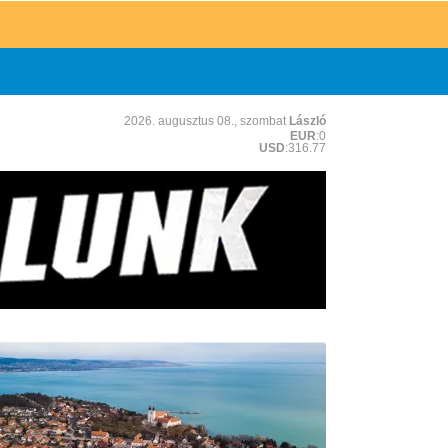
2026. augusztus 08., szombat
László
EUR
:0
USD
:316.77