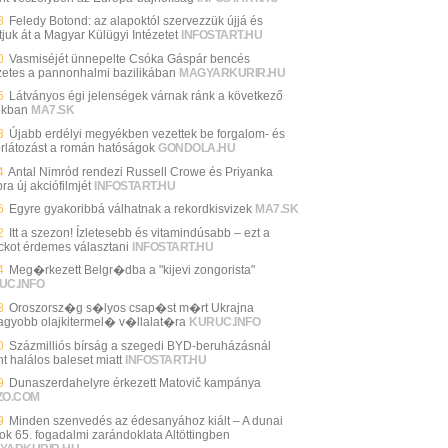
8
Feledy Botond: az alapoktól szervezzük újjá és
tjuk át a Magyar Külügyi Intézetet
INFOSTART.HU
0
Vasmiséjét ünnepelte Csóka Gáspár bencés
zetes a pannonhalmi bazilikában
MAGYARKURIR.HU
5
Látványos égi jelenségek várnak ránk a következő
okban
MA7.SK
3
Újabb erdélyi megyékben vezettek be forgalom- és
orlátozást a román hatóságok
GONDOLA.HU
4
Antal Nimród rendezi Russell Crowe és Priyanka
a új akciófilmjét
INFOSTART.HU
6
Egyre gyakoribbá válhatnak a rekordkisvizek
MA7.SK
2
Itt a szezon! Ízletesebb és vitamindúsabb – ezt a
ckot érdemes választani
INFOSTART.HU
4
Meg�rkezett Belgr�dba a "kijevi zongorista"
UC.INFO
3
Oroszorsz�g s�lyos csap�st m�rt Ukrajna
agyobb olajkitermel� v�llalat�ra
KURUC.INFO
0
Százmilliós bírság a szegedi BYD-beruházásnál
nt halálos baleset miatt
INFOSTART.HU
9
Dunaszerdahelyre érkezett Matovič kampánya
ZO.COM
9
Minden szenvedés az édesanyához kiált – A dunai
ok 65. fogadalmi zarándoklata Altöttingben