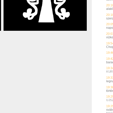
20:1
alakí
20:1
szer
20:0
nap
20:0
vízk
19:5
Chopr
19:4
19:4
bara
19:3
KUR
19:3
legn
19:3
törté
19:2
UJS
19:2
sváb