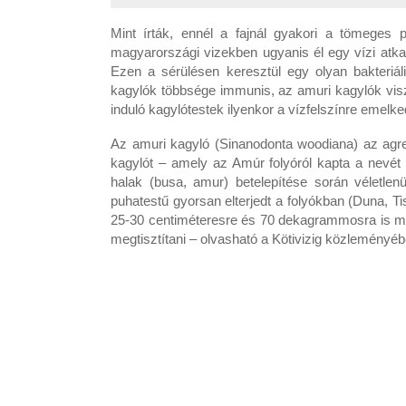
Mint írták, ennél a fajnál gyakori a tömege
magyarországi vizekben ugyanis él egy vízi atkaf
Ezen a sérülésen keresztül egy olyan bakteriál
kagylók többsége immunis, az amuri kagylók vis
induló kagylótestek ilyenkor a vízfelszínre emelke
Az amuri kagyló (Sinanodonta woodiana) az agre
kagylót – amely az Amúr folyóról kapta a nevét
halak (busa, amur) betelepítése során véletle
puhatestű gyorsan elterjedt a folyókban (Duna, T
25-30 centiméteresre és 70 dekagrammosra is meg
megtisztítani – olvasható a Kötivizig közleményéb