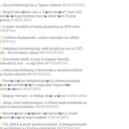
0
Újra borillat lengi be a Tagore sétányt
INFOSTART.HU
8
Megint elem�ben van a "b�ke eln�ke": havi 100
 doll�r�rt gyorsabban hozz� lehet f�rni Trump
tjaihoz
KURUC.INFO
5
A végén fordított a Puskás Akadémia az MTK ellen
START.HU
0
Csőtörés Budapesten, sokan maradtak víz nélkül
START.HU
2
Hatalmas vízmennyiség miatt pörgött az óra a CATL-
ál – itt a hivatalos válasz
INFOSTART.HU
0
Szombaton eldől, ki lesz a magyar államfő,
rkezett az eső – a nap hírei
INFOSTART.HU
6
A Miniszterelnökség is felmondta a keretszerződést
sy Gyula cégével
INFOSTART.HU
2
Rom�ni�ban felhatalmazt�k a villamosenergia-
zat �zemeltet�j�t a nagy ipari fogyaszt�k
pcsol�s�ra
KURUC.INFO
7
Magyar Nemzet - a hetilap els� sz�ma
KURUC.INFO
2
Varga Judit meteorológus: a hőség miatt emelkedik az
szint a talaj közelében
INFOSTART.HU
8
Marokk�ban el�t�ltek h�t taxisof�rt a ceutai
�nsinv�zi�val kapcsolatban
KURUC.INFO
0
Tűz ütött ki a pesti sportcsarnokban, a belügyminiszter
int veszélyben az Európa-bajnokság
INFOSTART.HU