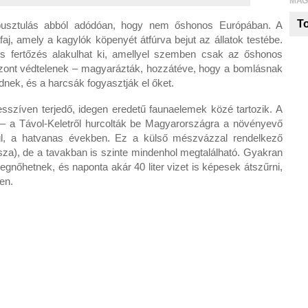
MAG
To
s pusztulás abból adódóan, hogy nem őshonos Európában. A
aj, amely a kagylók köpenyét átfúrva bejut az állatok testébe.
is fertőzés alakulhat ki, amellyel szemben csak az őshonos
zont védtelenek – magyarázták, hozzátéve, hogy a bomlásnak
dnek, és a harcsák fogyasztják el őket.
sszíven terjedő, idegen eredetű faunaelemek közé tartozik. A
 – a Távol-Keletről hurcolták be Magyarországra a növényevő
nül, a hatvanas években. Ez a külső mészvázzal rendelkező
isza), de a tavakban is szinte mindenhol megtalálható. Gyakran
nőhetnek, és naponta akár 40 liter vizet is képesek átszűrni,
en.