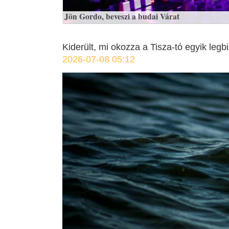
Jön Gordo, beveszi a budai Várat
Kiderült, mi okozza a Tisza-tó egyik legb
2026-07-08 05:12