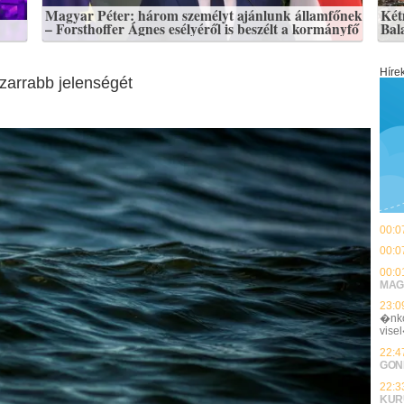
Magyar Péter: három személyt ajánlunk államfőnek
Kétm
– Forsthoffer Ágnes esélyéről is beszélt a kormányfő
Bal
Híre
izarrabb jelenségét
00:0
00:0
00:0
MAG
23:0
�nko
vise
22:4
GON
22:3
KUR