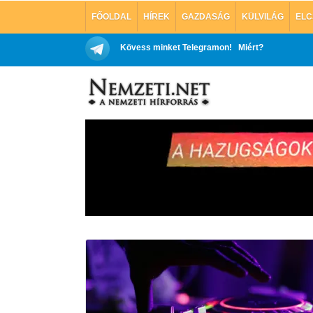
FŐOLDAL
HÍREK
GAZDASÁG
KÜLVILÁG
ELC
Kövess minket Telegramon!
Miért?