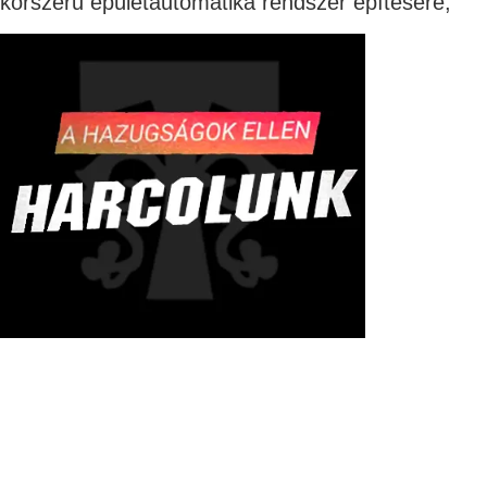
korszerű épületautomatika rendszer építésére,