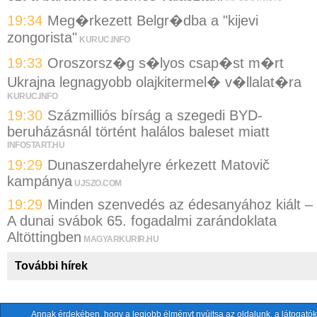
19:34
Meg�rkezett Belgr�dba a "kijevi
zongorista"
KURUC.INFO
19:33
Oroszorsz�g s�lyos csap�st m�rt
Ukrajna legnagyobb olajkitermel� v�llalat�ra
KURUC.INFO
19:30
Százmilliós bírság a szegedi BYD-
beruházásnál történt halálos baleset miatt
INFOSTART.HU
19:29
Dunaszerdahelyre érkezett Matovič
kampánya
UJSZO.COM
19:29
Minden szenvedés az édesanyához kiált –
A dunai svábok 65. fogadalmi zarándoklata
Altöttingben
MAGYARKURIR.HU
További hírek
Annak érdekében, hogy a legjobb élményt nyújtsa az oldalunk, a látogatók