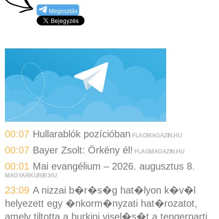
Megosztás
00:07
Hullarablók pozícióban
FLAGMAGAZIN.HU
00:07
Bayer Zsolt: Örkény él!
FLAGMAGAZIN.HU
00:01
Mai evangélium – 2026. augusztus 8.
MAGYARKURIR.HU
23:09
A nizzai b�r�s�g hat�lyon k�v�l
helyezett egy �nkorm�nyzati hat�rozatot,
amely tiltotta a burkini visel�s�t a tengerparti