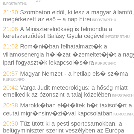
INFOSTART.HU
21:30
Szombaton eldől, ki lesz a magyar államfő,
megérkezett az eső – a nap hírei
INFOSTART.HU
21:06
A Miniszterelnökség is felmondta a
keretszerződést Balásy Gyula cégével
INFOSTART.HU
21:02
Rom�ni�ban felhatalmazt�k a
villamosenergia-h�l�zat �zemeltet�j�t a nag
ipari fogyaszt�k lekapcsol�s�ra
KURUC.INFO
20:57
Magyar Nemzet - a hetilap els� sz�ma
KURUC.INFO
20:42
Varga Judit meteorológus: a hőség miatt
emelkedik az ózonszint a talaj közelében
INFOSTART.
20:38
Marokk�ban el�t�ltek h�t taxisof�rt a
ceutai migr�nsinv�zi�val kapcsolatban
KURUC.INF
20:30
Tűz ütött ki a pesti sportcsarnokban, a
belügyminiszter szerint veszélyben az Európa-