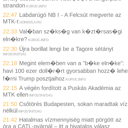
strandon
KURUC.INFO
22:47
Labdarúgó NB I - A Felcsút megverte az
MTK-t
GONDOLA.HU
22:33
Val�ban sz�ks�g van k�zt�rsas�gi
eln�kre?
KURUC.INFO
22:30
Újra borillat lengi be a Tagore sétányt
INFOSTART.HU
22:18
Megint elem�ben van a "b�ke eln�ke":
havi 100 ezer doll�r�rt gyorsabban hozz� lehe
f�rni Trump posztjaihoz
KURUC.INFO
22:15
A végén fordított a Puskás Akadémia az
MTK ellen
INFOSTART.HU
21:50
Csőtörés Budapesten, sokan maradtak víz
nélkül
INFOSTART.HU
21:42
Hatalmas vízmennyiség miatt pörgött az
óra a CATL-gyárnál – itt a hivatalos válasz