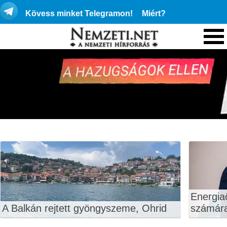
Kövess minket Telegramon!
Miért?
Energiaö
A Balkán rejtett gyöngyszeme, Ohrid
számár