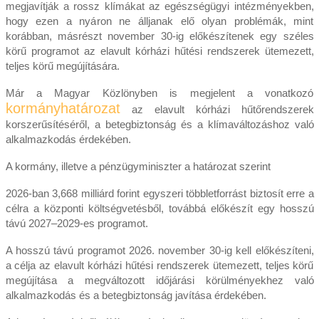
megjavítják a rossz klímákat az egészségügyi intézményekben,
hogy ezen a nyáron ne álljanak elő olyan problémák, mint
korábban, másrészt november 30-ig előkészítenek egy széles
körű programot az elavult kórházi hűtési rendszerek ütemezett,
teljes körű megújítására.
Már a Magyar Közlönyben is megjelent a vonatkozó
kormányhatározat
az elavult kórházi hűtőrendszerek
korszerűsítéséről, a betegbiztonság és a klímaváltozáshoz való
alkalmazkodás érdekében.
A kormány, illetve a pénzügyminiszter a határozat szerint
2026-ban 3,668 milliárd forint egyszeri többletforrást biztosít erre a
célra a központi költségvetésből, továbbá előkészít egy hosszú
távú 2027–2029-es programot.
A hosszú távú programot 2026. november 30-ig kell előkészíteni,
a célja az elavult kórházi hűtési rendszerek ütemezett, teljes körű
megújítása a megváltozott időjárási körülményekhez való
alkalmazkodás és a betegbiztonság javítása érdekében.