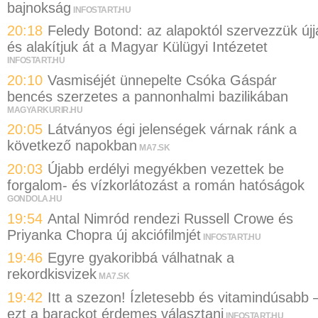
bajnokság
INFOSTART.HU
20:18
Feledy Botond: az alapoktól szervezzük újj
és alakítjuk át a Magyar Külügyi Intézetet
INFOSTART.HU
20:10
Vasmiséjét ünnepelte Csóka Gáspár
bencés szerzetes a pannonhalmi bazilikában
MAGYARKURIR.HU
20:05
Látványos égi jelenségek várnak ránk a
következő napokban
MA7.SK
20:03
Újabb erdélyi megyékben vezettek be
forgalom- és vízkorlátozást a román hatóságok
GONDOLA.HU
19:54
Antal Nimród rendezi Russell Crowe és
Priyanka Chopra új akciófilmjét
INFOSTART.HU
19:46
Egyre gyakoribbá válhatnak a
rekordkisvizek
MA7.SK
19:42
Itt a szezon! Ízletesebb és vitamindúsabb 
ezt a barackot érdemes választani
INFOSTART.HU