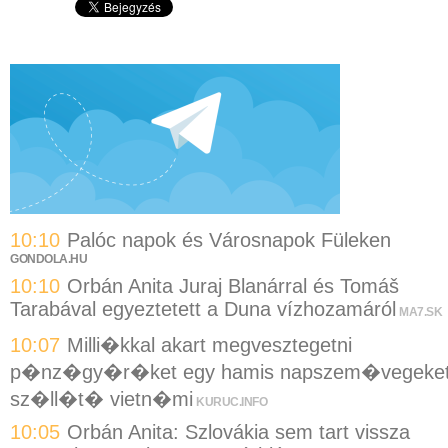
10:10
Palóc napok és Városnapok Füleken
GONDOLA.HU
10:10
Orbán Anita Juraj Blanárral és Tomáš
Tarabával egyeztetett a Duna vízhozamáról
MA7.SK
10:07
Milli�kkal akart megvesztegetni
p�nz�gy�r�ket egy hamis napszem�vegeke
sz�ll�t� vietn�mi
KURUC.INFO
10:05
Orbán Anita: Szlovákia sem tart vissza