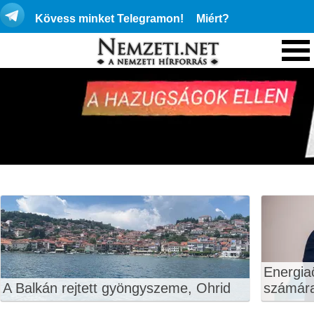
Kövess minket Telegramon!
Miért?
Energiaö
A Balkán rejtett gyöngyszeme, Ohrid
számár