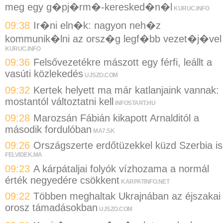
meg egy g�pj�rm�-keresked�n�l
KURUC.INFO
09:38
Ir�ni eln�k: nagyon neh�z
kommunik�lni az orsz�g legf�bb vezet�j�vel
KURUC.INFO
09:36
Felsővezetékre mászott egy férfi, leállt a
vasúti közlekedés
UJSZO.COM
09:32
Kertek helyett ma már katlanjaink vannak:
mostantól változtatni kell
INFOSTART.HU
09:28
Marozsán Fábián kikapott Arnalditól a
második fordulóban
MA7.SK
09:26
Országszerte erdőtüzekkel küzd Szerbia is
FELVIDEK.MA
09:23
A kárpátaljai folyók vízhozama a normál
érték negyedére csökkent
KARPATINFO.NET
09:22
Többen meghaltak Ukrajnában az éjszakai
orosz támadásokban
UJSZO.COM