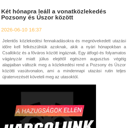
Két hónapra leáll a vonatközlekedés
Pozsony és Úszor között
2026-06-10 16:37
Jelentős közlekedési fennakadásokra és megnövekedett utazási
időre kell felkészülniük azoknak, akik a nyári hónapokban a
Csallóköz és a főváros között ingáznak. Egy átfogó és folyamatos
vágányzár miatt július elejétől egészen augusztus végéig
alapjaiban változik meg a közlekedési rend a Pozsony és Úszor
közötti vasútvonalon, ami a mindennapi utazási rutin teljes
újratervezését követeli meg az utasoktól.