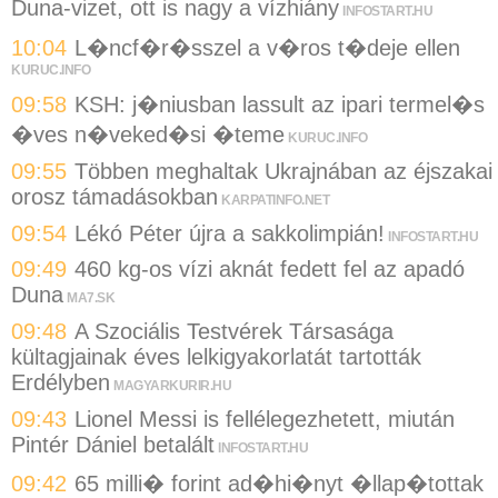
Duna-vizet, ott is nagy a vízhiány
INFOSTART.HU
10:04
L�ncf�r�sszel a v�ros t�deje ellen
KURUC.INFO
09:58
KSH: j�niusban lassult az ipari termel�s
�ves n�veked�si �teme
KURUC.INFO
09:55
Többen meghaltak Ukrajnában az éjszakai
orosz támadásokban
KARPATINFO.NET
09:54
Lékó Péter újra a sakkolimpián!
INFOSTART.HU
09:49
460 kg-os vízi aknát fedett fel az apadó
Duna
MA7.SK
09:48
A Szociális Testvérek Társasága
kültagjainak éves lelkigyakorlatát tartották
Erdélyben
MAGYARKURIR.HU
09:43
Lionel Messi is fellélegezhetett, miután
Pintér Dániel betalált
INFOSTART.HU
09:42
65 milli� forint ad�hi�nyt �llap�tottak