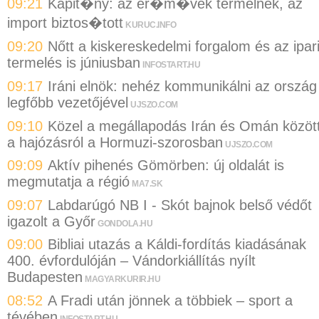
09:21
Kapit�ny: az er�m�vek termelnek, az
import biztos�tott
KURUC.INFO
09:20
Nőtt a kiskereskedelmi forgalom és az ipar
termelés is júniusban
INFOSTART.HU
09:17
Iráni elnök: nehéz kommunikálni az ország
legfőbb vezetőjével
UJSZO.COM
09:10
Közel a megállapodás Irán és Omán közöt
a hajózásról a Hormuzi-szorosban
UJSZO.COM
09:09
Aktív pihenés Gömörben: új oldalát is
megmutatja a régió
MA7.SK
09:07
Labdarúgó NB I - Skót bajnok belső védőt
igazolt a Győr
GONDOLA.HU
09:00
Bibliai utazás a Káldi-fordítás kiadásának
400. évfordulóján – Vándorkiállítás nyílt
Budapesten
MAGYARKURIR.HU
08:52
A Fradi után jönnek a többiek – sport a
tévében