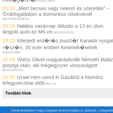
KURUC.INFO
20:30
„Mert becses vagy nekem és szeretlek” –
Örökfogadalom a domonkos nővéreknél
MAGYARKURIR.HU
20:26
Halálos vasárnap délután a 12-es úton,
lángoló autó az M6-on
INFOSTART.HU
20:23
Kiterjedt erd�t�z puszt�t Kanada nyugat
r�sz�n, 20 ezer embert kimenek�tettek
KURUC.INFO
20:09
Vitézy Dávid magyarázkodik Németh Balá
posztja után, aki mégegyszer visszavágott
INFOSTART.HU
20:05
Izrael nem vonul ki Gázából a Hamász
lefegyverzése előtt
MA7.SK
További hírek
Annak érdekében, hogy a legjobb élményt nyújtsa az oldalunk, a látogatók
A fentiekkel együtt összesen
118 oldalt
szemlézünk.