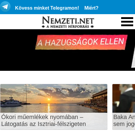
Kövess minket Telegramon!
Miért?
Ókori műemlékek nyomában –
Baka An
Látogatás az Isztriai-félszigeten
sem jog