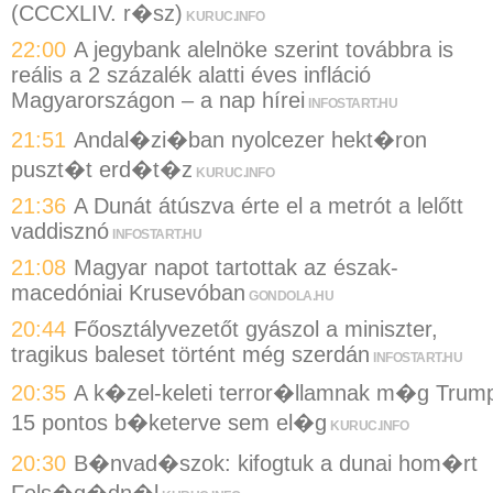
(CCCXLIV. r�sz)
KURUC.INFO
22:00
A jegybank alelnöke szerint továbbra is
reális a 2 százalék alatti éves infláció
Magyarországon – a nap hírei
INFOSTART.HU
21:51
Andal�zi�ban nyolcezer hekt�ron
puszt�t erd�t�z
KURUC.INFO
21:36
A Dunát átúszva érte el a metrót a lelőtt
vaddisznó
INFOSTART.HU
21:08
Magyar napot tartottak az észak-
macedóniai Krusevóban
GONDOLA.HU
20:44
Főosztályvezetőt gyászol a miniszter,
tragikus baleset történt még szerdán
INFOSTART.HU
20:35
A k�zel-keleti terror�llamnak m�g Trum
15 pontos b�keterve sem el�g
KURUC.INFO
20:30
B�nvad�szok: kifogtuk a dunai hom�rt
Fels�g�dn�l