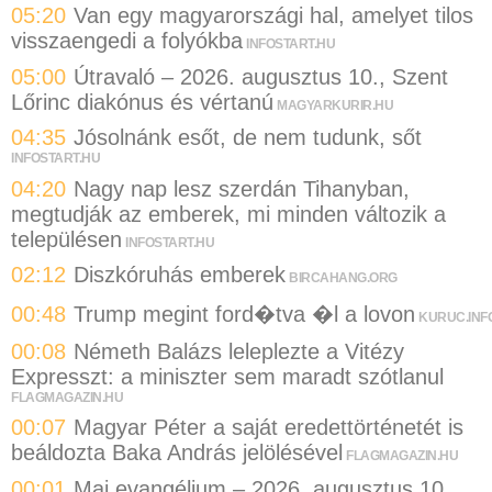
05:20
Van egy magyarországi hal, amelyet tilos
visszaengedi a folyókba
INFOSTART.HU
05:00
Útravaló – 2026. augusztus 10., Szent
Lőrinc diakónus és vértanú
MAGYARKURIR.HU
04:35
Jósolnánk esőt, de nem tudunk, sőt
INFOSTART.HU
04:20
Nagy nap lesz szerdán Tihanyban,
megtudják az emberek, mi minden változik a
településen
INFOSTART.HU
02:12
Diszkóruhás emberek
BIRCAHANG.ORG
00:48
Trump megint ford�tva �l a lovon
KURUC.INF
00:08
Németh Balázs leleplezte a Vitézy
Expresszt: a miniszter sem maradt szótlanul
FLAGMAGAZIN.HU
00:07
Magyar Péter a saját eredettörténetét is
beáldozta Baka András jelölésével
FLAGMAGAZIN.HU
00:01
Mai evangélium – 2026. augusztus 10.,