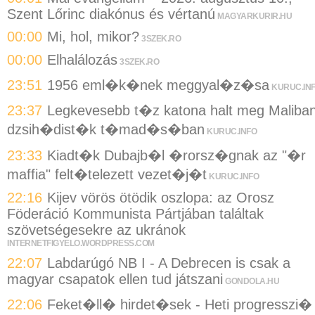
Szent Lőrinc diakónus és vértanú
MAGYARKURIR.HU
00:00
Mi, hol, mikor?
3SZEK.RO
00:00
Elhalálozás
3SZEK.RO
23:51
1956 eml�k�nek meggyal�z�sa
KURUC.IN
23:37
Legkevesebb t�z katona halt meg Maliba
dzsih�dist�k t�mad�s�ban
KURUC.INFO
23:33
Kiadt�k Dubajb�l �rorsz�gnak az "�r
maffia" felt�telezett vezet�j�t
KURUC.INFO
22:16
Kijev vörös ötödik oszlopa: az Orosz
Föderáció Kommunista Pártjában találtak
szövetségesekre az ukránok
INTERNETFIGYELO.WORDPRESS.COM
22:07
Labdarúgó NB I - A Debrecen is csak a
magyar csapatok ellen tud játszani
GONDOLA.HU
22:06
Feket�ll� hirdet�sek - Heti progresszi�