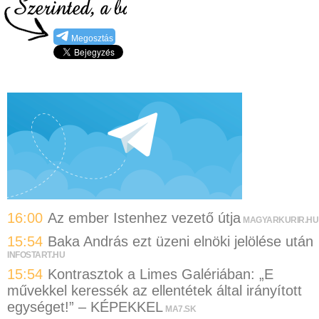
Megosztás
16:00
Az ember Istenhez vezető útja
MAGYARKURIR.HU
15:54
Baka András ezt üzeni elnöki jelölése után
INFOSTART.HU
15:54
Kontrasztok a Limes Galériában: „E
művekkel keressék az ellentétek által irányított
egységet!” – KÉPEKKEL
MA7.SK