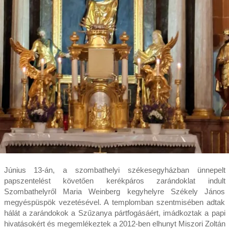
Június 13-án, a szombathelyi székesegyházban ünnepelt
papszentelést követően kerékpáros zarándoklat indult
Szombathelyről Maria Weinberg kegyhelyre Székely János
megyéspüspök vezetésével. A templomban szentmisében adtak
hálát a zarándokok a Szűzanya pártfogásáért, imádkoztak a papi
hivatásokért és megemlékeztek a 2012-ben elhunyt Miszori Zoltán