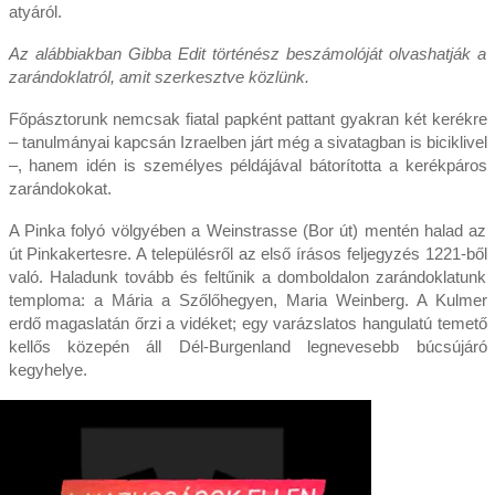
atyáról.
Az alábbiakban Gibba Edit történész beszámolóját olvashatják a
zarándoklatról, amit szerkesztve közlünk.
Főpásztorunk nemcsak fiatal papként pattant gyakran két kerékre
– tanulmányai kapcsán Izraelben járt még a sivatagban is biciklivel
–, hanem idén is személyes példájával bátorította a kerékpáros
zarándokokat.
A Pinka folyó völgyében a Weinstrasse (Bor út) mentén halad az
út Pinkakertesre. A településről az első írásos feljegyzés 1221-ből
való. Haladunk tovább és feltűnik a domboldalon zarándoklatunk
temploma: a Mária a Szőlőhegyen, Maria Weinberg. A Kulmer
erdő magaslatán őrzi a vidéket; egy varázslatos hangulatú temető
kellős közepén áll Dél-Burgenland legnevesebb búcsújáró
kegyhelye.