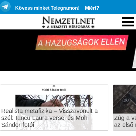
Kövess minket Telegramon!
Miért?
Realista metafizika – Visszavonult a
szél: Iancu Laura versei és Mohi
Zúg a v
Sándor fotói
az első 