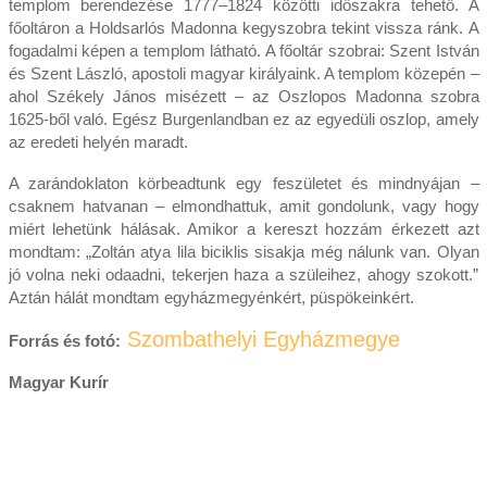
templom berendezése 1777–1824 közötti időszakra tehető. A
főoltáron a Holdsarlós Madonna kegyszobra tekint vissza ránk. A
fogadalmi képen a templom látható. A főoltár szobrai: Szent István
és Szent László, apostoli magyar királyaink. A templom közepén –
ahol Székely János misézett – az Oszlopos Madonna szobra
1625-ből való. Egész Burgenlandban ez az egyedüli oszlop, amely
az eredeti helyén maradt.
A zarándoklaton körbeadtunk egy feszületet és mindnyájan –
csaknem hatvanan – elmondhattuk, amit gondolunk, vagy hogy
miért lehetünk hálásak. Amikor a kereszt hozzám érkezett azt
mondtam: „Zoltán atya lila biciklis sisakja még nálunk van. Olyan
jó volna neki odaadni, tekerjen haza a szüleihez, ahogy szokott.”
Aztán hálát mondtam egyházmegyénkért, püspökeinkért.
Szombathelyi Egyházmegye
Forrás és f
otó:
Magyar Kurír