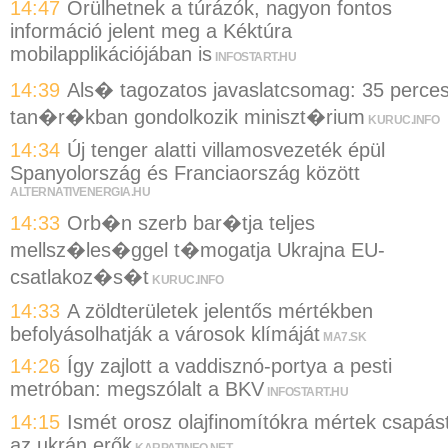
14:47
Örülhetnek a túrázók, nagyon fontos
információ jelent meg a Kéktúra
mobilapplikációjában is
INFOSTART.HU
14:39
Als� tagozatos javaslatcsomag: 35 perce
tan�r�kban gondolkozik miniszt�rium
KURUC.INFO
14:34
Új tenger alatti villamosvezeték épül
Spanyolország és Franciaország között
ALTERNATIVENERGIA.HU
14:33
Orb�n szerb bar�tja teljes
mellsz�les�ggel t�mogatja Ukrajna EU-
csatlakoz�s�t
KURUC.INFO
14:33
A zöldterületek jelentős mértékben
befolyásolhatják a városok klímáját
MA7.SK
14:26
Így zajlott a vaddisznó-portya a pesti
metróban: megszólalt a BKV
INFOSTART.HU
14:15
Ismét orosz olajfinomítókra mértek csapás
az ukrán erők
KARPATINFO.NET