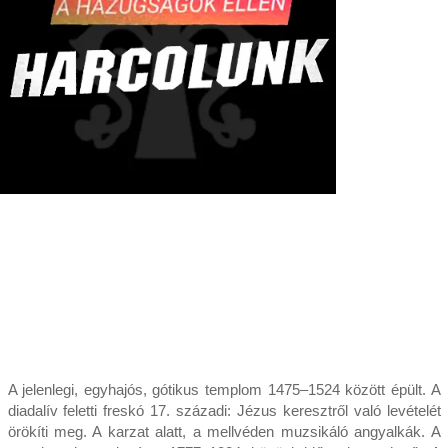
A jelenlegi, egyhajós, gótikus templom 1475–1524 között épült. A
diadalív feletti freskó 17. századi: Jézus keresztről való levételét
örökíti meg. A karzat alatt, a mellvéden muzsikáló angyalkák. A