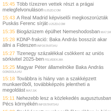
15:45
Több tízezren vettek részt a prágai
melegfelvonuláson
UJSZO.COM
15:43
A Real Madrid képviselői megkoszorúzták
Puskás Ferenc sírját
UJSZO.COM
15:35
Biogázüzem épülhet Nemeshodosban
MA7.S
15:28
KDNP-frakció: Baka András bosszút akar
állni a Fideszen
INFOSTART.HU
15:27
Tizenegy százalékkal csökkent az uniós
sörkivitel 2025-ben
FELVIDEK.MA
15:25
Magyar Péter államelnöke Baka András
GONDOLA.HU
15:18
Továbbra is hiány van a szakképzett
munkaerőből, továbbképzés jelentheti a
megoldást
MA7.SK
15:11
Nehezebb lesz a közlekedés augusztusba
Pécs környékén
INFOSTART.HU