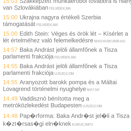
15:03
Szakképzett munkaerőből továbbra is hián
van Szlovákiában
FELVIDEK.MA
15:00
Ukrajna nagyra értékeli Szerbia
támogatását
FELVIDEK.MA
15:00
Edith Stein: Véges és örök lét – Kísérlet a
lét értelméhez való felemelkedésre
MAGYARKURIR.HU
14:57
Baka Andrást jelöli államfőnek a Tisza
parlamenti frakciója
FELVIDEK.MA
14:55
Baka Andrást jelöli államfőnek a Tisza
parlamenti frakciója
UJSZO.COM
14:55
Aranyozott barokk pompa és a Máltai
Lovagrend történelmi nyughelye
MA7.SK
14:49
Vaddisznó bénította meg a
metróközlekedést Budapesten
UJSZO.COM
14:48
Pap�rforma: Baka Andr�st jel�li a Tisza
k�zt�rsas�gi eln�knek
KURUC.INFO