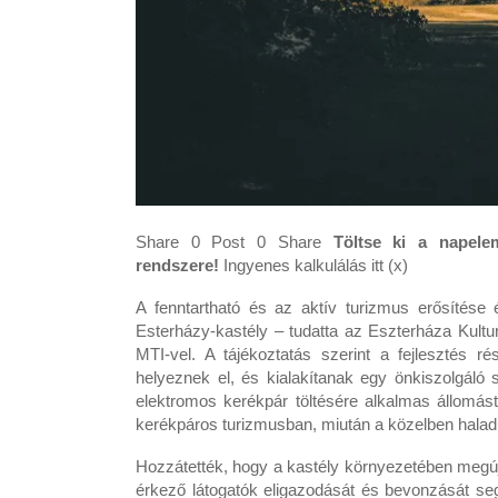
Share 0 Post 0 Share
Töltse ki a napele
rendszere!
Ingyenes kalkulálás itt (x)
A fenntartható és az aktív turizmus erősítése ér
Esterházy-kastély – tudatta az Eszterháza Kultur
MTI-vel. A tájékoztatás szerint a fejlesztés r
helyeznek el, és kialakítanak egy önkiszolgáló 
elektromos kerékpár töltésére alkalmas állomást
kerékpáros turizmusban, miután a közelben halad 
Hozzátették, hogy a kastély környezetében megúju
érkező látogatók eligazodását és bevonzását seg