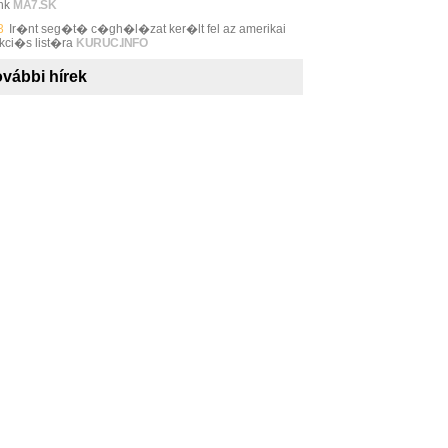
nk
MA7.SK
3
Ir�nt seg�t� c�gh�l�zat ker�lt fel az amerikai
kci�s list�ra
KURUC.INFO
vábbi hírek