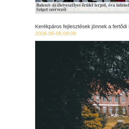
Baleset- és életveszélyes őrület terjed, óva intene
Sziget szervezői
Kerékpáros fejlesztések jönnek a fertődi
2026-05-05 09:09