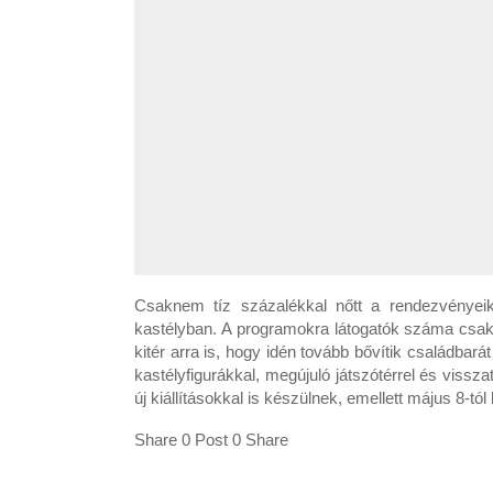
Csaknem tíz százalékkal nőtt a rendezvényei
kastélyban. A programokra látogatók száma csak
kitér arra is, hogy idén tovább bővítik családba
kastélyfigurákkal, megújuló játszótérrel és viss
új kiállításokkal is készülnek, emellett május 8-tó
Share 0 Post 0 Share