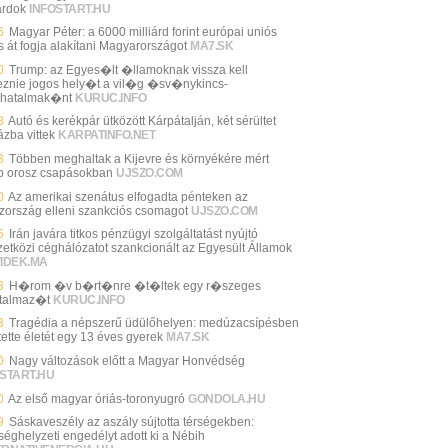
árdok
INFOSTART.HU
6
Magyar Péter: a 6000 milliárd forint európai uniós
s át fogja alakítani Magyarországot
MA7.SK
0
Trump: az Egyes�lt �llamoknak vissza kell
eznie jogos hely�t a vil�g �sv�nykincs-
hatalmak�nt
KURUC.INFO
8
Autó és kerékpár ütközött Kárpátalján, két sérültet
ázba vittek
KARPATINFO.NET
3
Többen meghaltak a Kijevre és környékére mért
b orosz csapásokban
UJSZO.COM
0
Az amerikai szenátus elfogadta pénteken az
zország elleni szankciós csomagot
UJSZO.COM
6
Irán javára titkos pénzügyi szolgáltatást nyújtó
etközi céghálózatot szankcionált az Egyesült Államok
VIDEK.MA
3
H�rom �v b�rt�nre �t�ltek egy r�szeges
talmaz�t
KURUC.INFO
3
Tragédia a népszerű üdülőhelyen: medúzacsípésben
tette életét egy 13 éves gyerek
MA7.SK
0
Nagy változások előtt a Magyar Honvédség
START.HU
0
Az első magyar óriás-toronyugró
GONDOLA.HU
9
Sáskaveszély az aszály sújtotta térségekben:
séghelyzeti engedélyt adott ki a Nébih