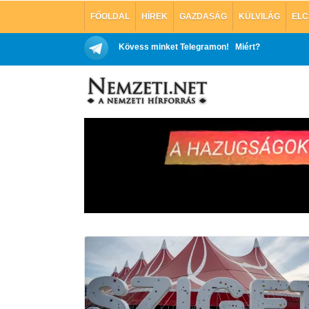
FŐOLDAL
HÍREK
GAZDASÁG
KÜLVILÁG
ELC
Kövess minket Telegramon!
Miért?