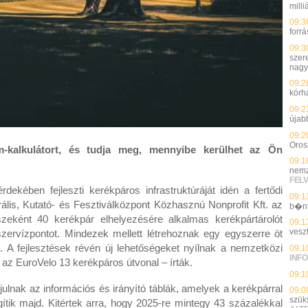
milli
09:3
forrá
09:3
szer
nagy
09:2
kórh
09:2
újab
09:2
Oros
m-kalkulátort, és tudja meg, mennyibe kerülhet az Ön
09:1
nemz
FEL
dekében fejleszti kerékpáros infrastruktúráját idén a fertődi
09:1
ális, Kutató- és Fesztiválközpont Közhasznú Nonprofit Kft. az
b�n
észeként 40 kerékpár elhelyezésére alkalmas kerékpártárolót
09:1
vesz
szervízpontot. Mindezek mellett létrehoznak egy egyszerre öt
. A fejlesztések révén új lehetőségeket nyílnak a nemzetközi
09:1
INFO
az EuroVelo 13 kerékpáros útvonal – írták.
09:1
lnak az információs és irányító táblák, amelyek a kerékpárral
09:0
szük
ítik majd. Kitértek arra, hogy 2025-re mintegy 43 százalékkal