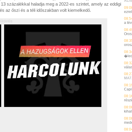
ALT
 13 százalékkal haladja meg a 2022-es szintet, amely az eddigi
09:0
és az őszi és a téli időszakban volt kiemelkedő.
ezre
08:5
Hírdetés
a té
08:4
Oros
08:3
oros
08:3
�le
08:3
vála
08:2
MA7
08:1
Capi
08:1
rész
08:0
kiha
08:0
med
08:0