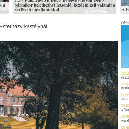
Cser-Palkovics András a fehérvári tarlótűzről:
k a
bármikor keletkezhet hasonló, kezdeni kell valamit a
zártkerti ingatlanokkal
A B
Híre
 Esterházy-kastélynál
10:1
részt
10:0
kerü
09:5
MA7
09:5
a "k
09:4
vas�
09:4