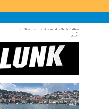
2026. augusztus 06., csütörtök
Berta,Bettina
EUR
:0
USD
:0