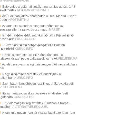
ERNATIVENERGIA.HU
8
Bejelentés alapján állították meg az ittas autóst, 1,48
léket mértek nála
KARPATINFO.NET
4
Az Üllői úton játszik szombaton a Real Madrid – sport
vében
INFOSTART.HU
9
Az amerikai szenátus elfogadta pénteken az
zország elleni szankciós csomagot
MA7.SK
5
Ism�t hal�los �ldozatokkal j�rtak a Kijevet �r�
z csap�sok
KURUC.INFO
4
11 ezer �v t�rt�net�t t�rt�k fel a Balaton
d�k�b�l
KURUC.INFO
2
Danko kijelentette, az SNS önállóan indul a
sztáson, ősszel pedig változások várhatók
FELVIDEK.MA
7
Az első magyarországi turistaegyesület megalakulása
.SK
9
Nagy �r�m�t szereztek Zelenszkijnek a
toliumban
KURUC.INFO
6
Szombaton ismét hőség lesz Nyugat-Szlovákia déli
én
FELVIDEK.MA
8
Ittasan autózott az ittas vezetése miatt elrendelt
llgatására
GONDOLA.HU
8
175 földmozgást regisztráltak júliusban a Kárpát-
encében
ALTERNATIVENERGIA.HU
4
A kánikula ugyan nem tér vissza, fázni azonban nem