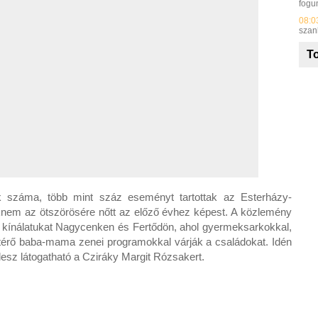
fogu
08:0
szan
To
k száma, több mint száz eseményt tartottak az Esterházy-
nem az ötszörösére nőtt az előző évhez képest. A közlemény
rát kínálatukat Nagycenken és Fertődön, ahol gyermeksarkokkal,
zatérő baba-mama zenei programokkal várják a családokat. Idén
l lesz látogatható a Cziráky Margit Rózsakert.