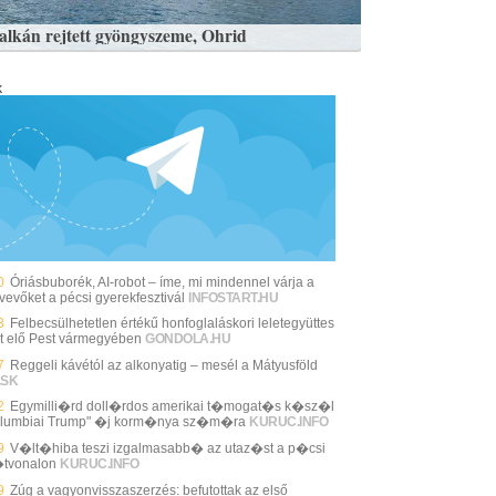
alkán rejtett gyöngyszeme, Ohrid
k
0
Óriásbuborék, AI-robot – íme, mi mindennel várja a
vevőket a pécsi gyerekfesztivál
INFOSTART.HU
3
Felbecsülhetetlen értékű honfoglaláskori leletegyüttes
lt elő Pest vármegyében
GONDOLA.HU
7
Reggeli kávétól az alkonyatig – mesél a Mátyusföld
.SK
2
Egymilli�rd doll�rdos amerikai t�mogat�s k�sz�l
olumbiai Trump" �j korm�nya sz�m�ra
KURUC.INFO
9
V�lt�hiba teszi izgalmasabb� az utaz�st a p�csi
tvonalon
KURUC.INFO
9
Zúg a vagyonvisszaszerzés: befutottak az első