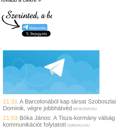
Megosztás
21:31
A Barcelonából kap társat Szoboszlai
Dominik, végre jobbhátvéd
INFOSTART.HU
21:03
Bóka János: A Tisza-kormány válság
kommunikációt folytatott
GONDOLA.HU