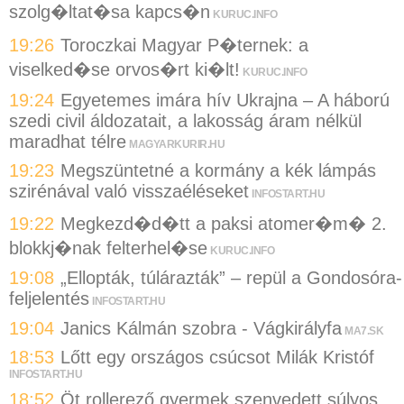
szolg�ltat�sa kapcs�n
KURUC.INFO
19:26
Toroczkai Magyar P�ternek: a
viselked�se orvos�rt ki�lt!
KURUC.INFO
19:24
Egyetemes imára hív Ukrajna – A háború
szedi civil áldozatait, a lakosság áram nélkül
maradhat télre
MAGYARKURIR.HU
19:23
Megszüntetné a kormány a kék lámpás
szirénával való visszaéléseket
INFOSTART.HU
19:22
Megkezd�d�tt a paksi atomer�m� 2.
blokkj�nak felterhel�se
KURUC.INFO
19:08
„Ellopták, túlárazták” – repül a Gondosóra-
feljelentés
INFOSTART.HU
19:04
Janics Kálmán szobra - Vágkirályfa
MA7.SK
18:53
Lőtt egy országos csúcsot Milák Kristóf
INFOSTART.HU
18:52
Öt rollerező gyermek szenvedett súlyos