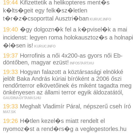
19:44
Kifizettetik a helikopteres ment�s
k�lts�geit egy felk�sz�letlen
t�r�z�csoporttal Ausztri�ban
KURUC.INFO
19:40
�gy dolgozn�k fel a k�pvisel�k a mai
incidenst: legyen roma holokausztoz�s a holnapi
�l�sen is!
KURUC.INFO
19:37
Horrofinis a női 4x200-as gyors női Eb-
döntőben, magyar ezüst!
INFOSTART.HU
19:33
Hogyan falazott a köztársasági elnökké
jelölt Baka András kúriai bíróként a 2006 őszi
rendőrterror elkövetőinek és miként tagadta meg
önkényesen az állami terror egyik áldozatától,
GAUDINAGYTAMAS.HU
19:33
Meghalt Vladimír Páral, népszerű cseh író
MA7.SK
19:26
H�tlen kezel�s miatt rendelt el
nyomoz�st a rend�rs�g a veglegestorles.hu