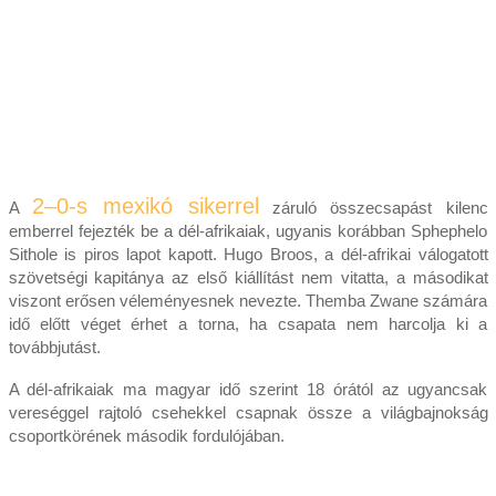
2–0-s mexikó sikerrel
A
záruló összecsapást kilenc
emberrel fejezték be a dél-afrikaiak, ugyanis korábban Sphephelo
Sithole is piros lapot kapott. Hugo Broos, a dél-afrikai válogatott
szövetségi kapitánya az első kiállítást nem vitatta, a másodikat
viszont erősen véleményesnek nevezte. Themba Zwane számára
idő előtt véget érhet a torna, ha csapata nem harcolja ki a
továbbjutást.
A dél-afrikaiak ma magyar idő szerint 18 órától az ugyancsak
vereséggel rajtoló csehekkel csapnak össze a világbajnokság
csoportkörének második fordulójában.