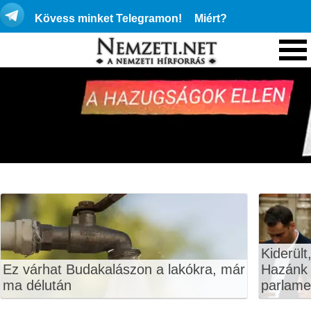
Kövess minket Telegramon!
Miért?
Kiderült
Ez várhat Budakalászon a lakókra, már
Hazánk 
ma délután
parlame