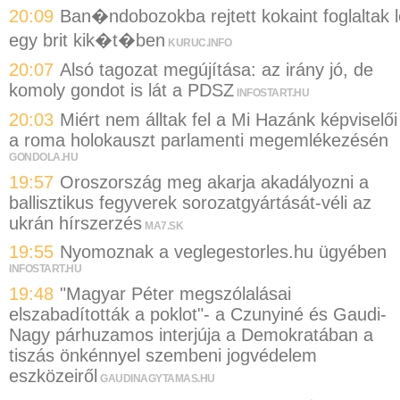
20:09
Ban�ndobozokba rejtett kokaint foglaltak l
egy brit kik�t�ben
KURUC.INFO
20:07
Alsó tagozat megújítása: az irány jó, de
komoly gondot is lát a PDSZ
INFOSTART.HU
20:03
Miért nem álltak fel a Mi Hazánk képviselői
a roma holokauszt parlamenti megemlékezésén
GONDOLA.HU
19:57
Oroszország meg akarja akadályozni a
ballisztikus fegyverek sorozatgyártását-véli az
ukrán hírszerzés
MA7.SK
19:55
Nyomoznak a veglegestorles.hu ügyében
INFOSTART.HU
19:48
"Magyar Péter megszólalásai
elszabadították a poklot"- a Czunyiné és Gaudi-
Nagy párhuzamos interjúja a Demokratában a
tiszás önkénnyel szembeni jogvédelem
eszközeiről
GAUDINAGYTAMAS.HU