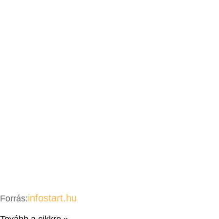
infostart.hu
Forrás:
Tovább a cikkre »