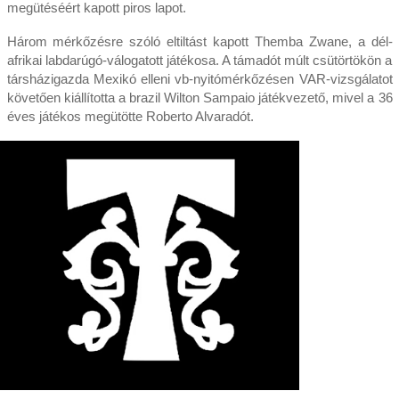
megütéséért kapott piros lapot.
Három mérkőzésre szóló eltiltást kapott Themba Zwane, a dél-
afrikai labdarúgó-válogatott játékosa. A támadót múlt csütörtökön a
társházigazda Mexikó elleni vb-nyitómérkőzésen VAR-vizsgálatot
követően kiállította a brazil Wilton Sampaio játékvezető, mivel a 36
éves játékos megütötte Roberto Alvaradót.