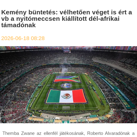
Kemény büntetés: vélhetően véget is ért a
vb a nyitómeccsen kiállított dél-afrikai
támadónak
2026-06-18 08:28
Themba Zwane az ellenfél játékosának, Roberto Alvaradónak a