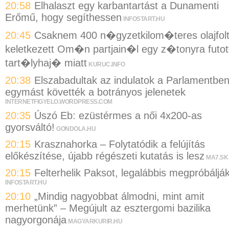
20:58
Elhalaszt egy karbantartást a Dunamenti
Erőmű, hogy segíthessen
INFOSTART.HU
20:45
Csaknem 400 n�gyzetkilom�teres olajfol
keletkezett Om�n partjain�l egy z�tonyra futot
tart�lyhaj� miatt
KURUC.INFO
20:38
Elszabadultak az indulatok a Parlamentben
egymást követték a botrányos jelenetek
INTERNETFIGYELO.WORDPRESS.COM
20:35
Úszó Eb: ezüstérmes a női 4x200-as
gyorsváltó!
GONDOLA.HU
20:15
Krasznahorka – Folytatódik a felújítás
előkészítése, újabb régészeti kutatás is lesz
MA7.SK
20:15
Felterhelik Paksot, legalábbis megpróbáljá
INFOSTART.HU
20:10
„Mindig nagyobbat álmodni, mint amit
merhetünk” – Megújult az esztergomi bazilika
nagyorgonája
MAGYARKURIR.HU